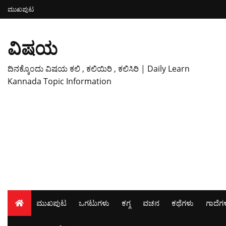
ಮುಖಪುಟ
ವಿಷಯ
ದಿನಕ್ಕೊಂದು ವಿಷಯ ಕಲಿ , ಕಲಿಯಿರಿ , ಕಲಿಸಿರಿ | Daily Learn
Kannada Topic Information
ಮುಖಪುಟ
ಒಗಟುಗಳು
ಕಗ್ಗ
ವಚನ
ಕಥೆಗಳು
ಗಾದೆಗ