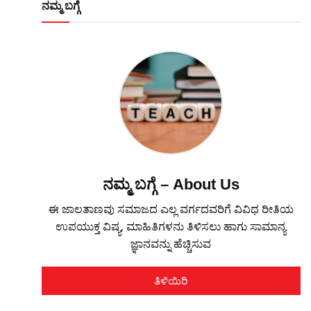
ನಮ್ಮ ಬಗ್ಗೆ
ನಮ್ಮ ಬಗ್ಗೆ – About Us
ಈ ಜಾಲತಾಣವು ಸಮಾಜದ ಎಲ್ಲ ವರ್ಗದವರಿಗೆ ವಿವಿಧ ರೀತಿಯ
ಉಪಯುಕ್ತ ವಿಷ್ಯ, ಮಾಹಿತಿಗಳನು ತಿಳಿಸಲು ಹಾಗು ಸಾಮಾನ್ಯ
ಜ್ಞಾನವನ್ನು ಹೆಚ್ಚಿಸುವ
ತಿಳಿಯಿರಿ