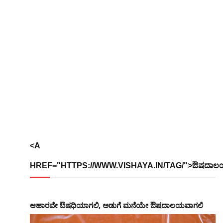
<A
HREF="HTTPS://WWW.VISHAYA.IN/TAG/">ಔಷದಾಲ
ಆಹಾರವೇ ಔಷಧಿಯಾಗಲಿ, ಅಡುಗೆ ಮನೆಯೇ ಔಷದಾಲಯವಾಗಲಿ