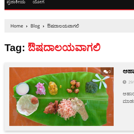
ಪ್ರಜಾಕೀಯ
ಯೋಗ
Home
Blog
ಔಷದಾಲಯವಾಗಲಿ
Tag:
ಔಷದಾಲಯವಾಗಲಿ
ಆಹಾ
0
29
ಆಹಾರ
ಮಾಡಬೇ