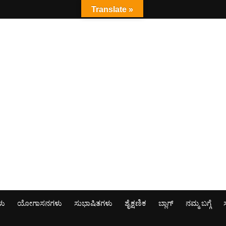
Translate »
ಳು
ಯೋಗಾಸನಗಳು
ಸುಭಾಷಿತಗಳು
ಶೈಕ್ಷಣಿಕ
ಬ್ಲಾಗ್
ನಮ್ಮ ಬಗ್ಗೆ