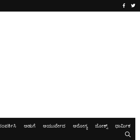
ಸಂಪರ್ಕಿಸಿ
ಅಡುಗೆ
ಆಯುರ್ವೇದ
ಆರೋಗ್ಯ
ಜೋಕ್ಸ್
ಧಾರ್ಮಿಕ