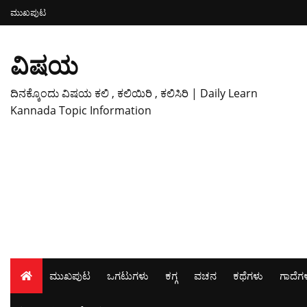
ಮುಖಪುಟ
ವಿಷಯ
ದಿನಕ್ಕೊಂದು ವಿಷಯ ಕಲಿ , ಕಲಿಯಿರಿ , ಕಲಿಸಿರಿ | Daily Learn
Kannada Topic Information
ಮುಖಪುಟ
ಒಗಟುಗಳು
ಕಗ್ಗ
ವಚನ
ಕಥೆಗಳು
ಗಾದೆಗ