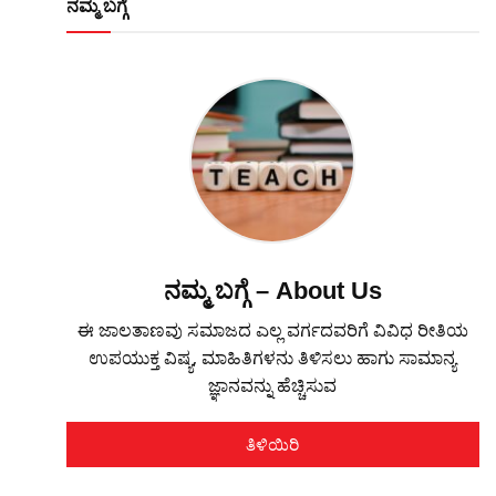
ನಮ್ಮ ಬಗ್ಗೆ
ನಮ್ಮ ಬಗ್ಗೆ – About Us
ಈ ಜಾಲತಾಣವು ಸಮಾಜದ ಎಲ್ಲ ವರ್ಗದವರಿಗೆ ವಿವಿಧ ರೀತಿಯ
ಉಪಯುಕ್ತ ವಿಷ್ಯ, ಮಾಹಿತಿಗಳನು ತಿಳಿಸಲು ಹಾಗು ಸಾಮಾನ್ಯ
ಜ್ಞಾನವನ್ನು ಹೆಚ್ಚಿಸುವ
ತಿಳಿಯಿರಿ