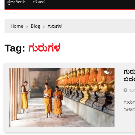
ಪ್ರಜಾಕೀಯ
ಯೋಗ
Home
Blog
ಗುರುಗಳ
Tag:
ಗುರುಗಳ
ಗುರ
0
ಬದಲ
10
ಗುರು
ನೀಡಿದ