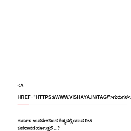
<A
HREF="HTTPS://WWW.VISHAYA.IN/TAG/">ಗುರುಗಳ<
ಗುರುಗಳ ಉಪದೇಶದಿಂದ ಶಿಷ್ಯನಲ್ಲಿ ಯಾವ ರೀತಿ
ಬದಲಾವಣೆಯಾಗುತ್ತದೆ …?