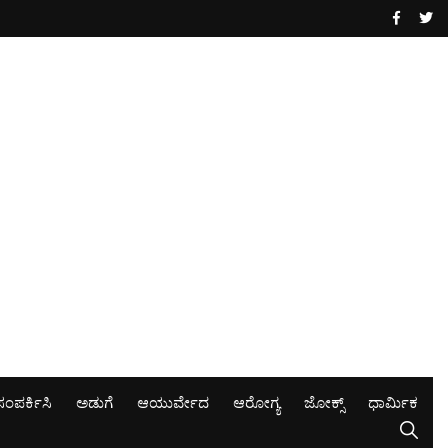
ಸಂಪರ್ಕಿಸಿ
ಅಡುಗೆ
ಆಯುರ್ವೇದ
ಆರೋಗ್ಯ
ಜೋಕ್ಸ್
ಧಾರ್ಮಿಕ