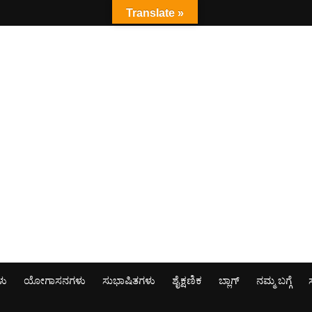
Translate »
ಳು
ಯೋಗಾಸನಗಳು
ಸುಭಾಷಿತಗಳು
ಶೈಕ್ಷಣಿಕ
ಬ್ಲಾಗ್
ನಮ್ಮ ಬಗ್ಗೆ