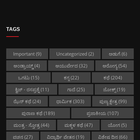
TAGS
Important
(9)
Uncategorized
(2)
ಅಡುಗೆ
(6)
ಆಂಡ್ರಾಯ್ಡ್
(4)
ಆಯುರ್ವೇದ
(32)
ಆರೋಗ್ಯ
(54)
ಒಗಟು
(15)
ಕಗ್ಗ
(22)
ಕಥೆ
(204)
ಕ್ವಿಜ್ - ರಸಪ್ರಶ್ನೆ
(11)
ಗಾದೆ
(25)
ಜೋಕ್ಸ್
(19)
ಝೆನ್ ಕಥೆ
(24)
ಧಾರ್ಮಿಕ
(303)
ಪುಣ್ಯ ಕ್ಷೇತ್ರ
(99)
ಪುರಾಣ ಕಥೆ
(189)
ಪ್ರಜಾಕೀಯ
(107)
ಮಂತ್ರ - ಸ್ತೋತ್ರ
(44)
ಮಕ್ಕಳ ಕಥೆ
(47)
ಯೋಗ
(5)
ವಚನ
(27)
ವಿದ್ಯಾರ್ಥಿ ವೇತನ
(19)
ವಿಶೇಷ ದಿನ
(66)