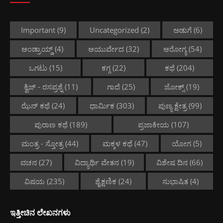
Important
(9)
Uncategorized
(2)
ಅಡುಗೆ
(6)
ಆಂಡ್ರಾಯ್ಡ್
(4)
ಆಯುರ್ವೇದ
(32)
ಆರೋಗ್ಯ
(54)
ಒಗಟು
(15)
ಕಗ್ಗ
(22)
ಕಥೆ
(204)
ಕ್ವಿಜ್ - ರಸಪ್ರಶ್ನೆ
(11)
ಗಾದೆ
(25)
ಜೋಕ್ಸ್
(19)
ಝೆನ್ ಕಥೆ
(24)
ಧಾರ್ಮಿಕ
(303)
ಪುಣ್ಯ ಕ್ಷೇತ್ರ
(99)
ಪುರಾಣ ಕಥೆ
(189)
ಪ್ರಜಾಕೀಯ
(107)
ಮಂತ್ರ - ಸ್ತೋತ್ರ
(44)
ಮಕ್ಕಳ ಕಥೆ
(47)
ಯೋಗ
(5)
ವಚನ
(27)
ವಿದ್ಯಾರ್ಥಿ ವೇತನ
(19)
ವಿಶೇಷ ದಿನ
(66)
ವಿಷಯ
(235)
ಶೈಕ್ಷಣಿಕ
(24)
ಸುಭಾಷಿತ
(4)
ಇತ್ತೀಚಿನ ಲೇಖನಗಳು