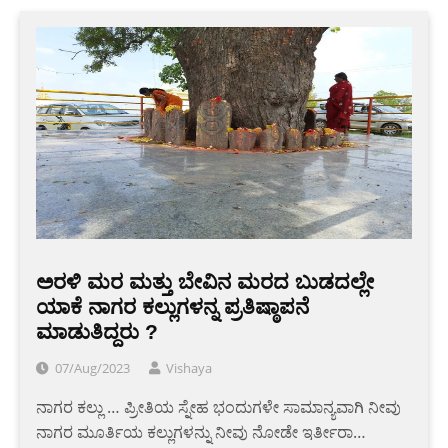
ಅರಳಿ ಮರ ಮತ್ತು ಬೇವಿನ ಮರದ ಬುಡದಲ್ಲೇ
ಯಾಕೆ ನಾಗರ ಕಲ್ಲುಗಳನ್ನ ಪ್ರತಿಷ್ಠಾಪನೆ
ಮಾಡುತಿದ್ದರು ?
07/Aug/2023
Vishaya
ನಾಗರ ಕಲ್ಲು … ಪ್ರೀತಿಯ ಸ್ನೇಹ ಭಂದುಗಳೇ ಸಾಮಾನ್ಯವಾಗಿ ನೀವು
ನಾಗರ ಮೂರ್ತಿಯ ಕಲ್ಲುಗಳನ್ನು ನೀವು ನೋಡೇ ಇರ್ತೀರಾ…