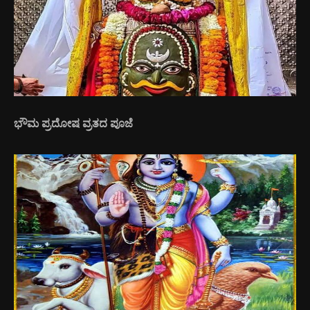
ಭೌಮ ಪ್ರದೋಷ ವ್ರತದ ಪೂಜೆ