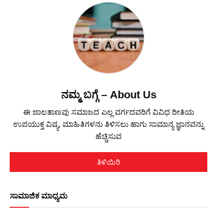
ನಮ್ಮ ಬಗ್ಗೆ – About Us
ಈ ಜಾಲತಾಣವು ಸಮಾಜದ ಎಲ್ಲ ವರ್ಗದವರಿಗೆ ವಿವಿಧ ರೀತಿಯ
ಉಪಯುಕ್ತ ವಿಷ್ಯ, ಮಾಹಿತಿಗಳನು ತಿಳಿಸಲು ಹಾಗು ಸಾಮಾನ್ಯ ಜ್ಞಾನವನ್ನು
ಹೆಚ್ಚಿಸುವ
ತಿಳಿಯಿರಿ
ಸಾಮಾಜಿಕ ಮಾಧ್ಯಮ