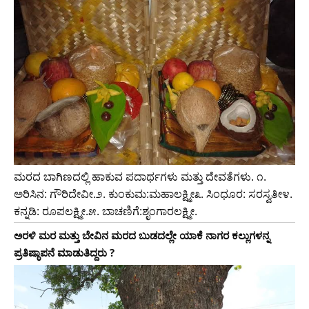
ಮರದ ಬಾಗಿಣದಲ್ಲಿ ಹಾಕುವ ಪದಾರ್ಥಗಳು ಮತ್ತು ದೇವತೆಗಳು. ೧.
ಅರಿಸಿನ: ಗೌರಿದೇವೀ.೨. ಕುಂಕುಮ:ಮಹಾಲಕ್ಷ್ಮೀ೩. ಸಿಂಧೂರ: ಸರಸ್ವತೀ೪.
ಕನ್ನಡಿ: ರೂಪಲಕ್ಷ್ಮೀ.೫. ಬಾಚಣಿಗೆ:ಶೃಂಗಾರಲಕ್ಷ್ಮೀ.
ಅರಳಿ ಮರ ಮತ್ತು ಬೇವಿನ ಮರದ ಬುಡದಲ್ಲೇ ಯಾಕೆ ನಾಗರ ಕಲ್ಲುಗಳನ್ನ
ಪ್ರತಿಷ್ಠಾಪನೆ ಮಾಡುತಿದ್ದರು ?