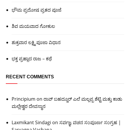
ಭೌಮ ಪ್ರದೋಷ ವ್ರತದ ಪೂಜೆ
ಶಿವ ಮಯವಾದ ಗೋಕುಲ
ಶುಕ್ರವಾರ ಲಕ್ಷ್ಮಿ ಪೂಜಾ ವಿಧಾನ
ಭಕ್ತ ಪ್ರಹ್ಲಾದ ರಾಜ – ಕಥೆ
RECENT COMMENTS
Principium
on
ರಾವ್ ಬಹದ್ದೂರ್ ಎಲೆ ಮಲ್ಲಪ್ಪ ಶೆಟ್ಟಿ ಮತ್ತು ಕಾಡು
ಮಲ್ಲೇಶ್ವರ ದೇವಸ್ಥಾನ
Laxmikant Sindagi
on
ಸರ್ವಜ್ಞ ವಚನ ಸಂಪೂರ್ಣ ಸಂಗ್ರಹ |
Sarvagna Vachana