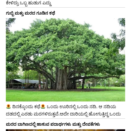
ಕೇಳಿದ್ರು ಒಬ್ಬ ಹುಡುಗ ಎದ್ದು
ಗುಬ್ಬಿ ಮತ್ತು ಮರದ ಗೂಡಿನ ಕಥೆ
ದಿನಕ್ಕೊಂದು ಕಥೆ
ಒಂದು ಊರಿನಲ್ಲಿ ಒಂದು ನದಿ. ಆ ನದಿಯ
ದಡದಲ್ಲಿ ಎರಡು ಮರಗಳಿರುತ್ತವೆ.ಅದೇ ದಾರಿಯಲ್ಲಿ ಹೋಗುತ್ತಿದ್ದ ಒಂದು
ಮರದ ಬಾಗಿಣದಲ್ಲಿ ಹಾಕುವ ಪದಾರ್ಥಗಳು ಮತ್ತು ದೇವತೆಗಳು