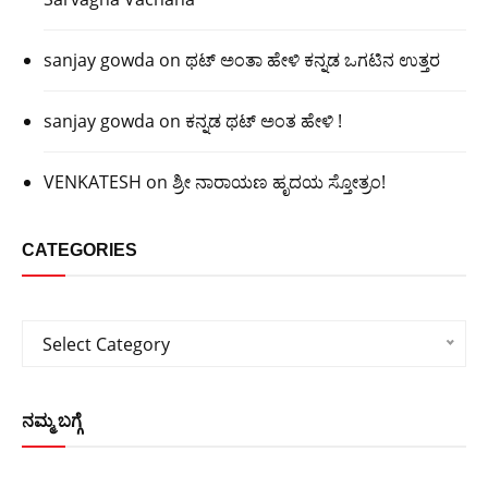
sanjay gowda
on
ಥಟ್ ಅಂತಾ ಹೇಳಿ ಕನ್ನಡ ಒಗಟಿನ ಉತ್ತರ
sanjay gowda
on
ಕನ್ನಡ ಥಟ್ ಅಂತ ಹೇಳಿ !
VENKATESH
on
ಶ್ರೀ ನಾರಾಯಣ ಹೃದಯ ಸ್ತೋತ್ರಂ!
CATEGORIES
Categories
Select Category
ನಮ್ಮ ಬಗ್ಗೆ