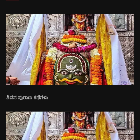
ಶಿವನ ಪುರಾಣ ಕಥೆಗಳು