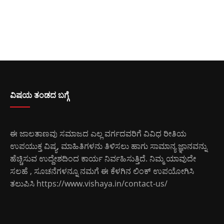
ವಿಷಯ ತಂಡದ ಬಗ್ಗೆ
ಈ ಜಾಲತಾಣವು ಸಮಾಜದ ಎಲ್ಲ ವರ್ಗದವರಿಗೆ ವಿವಿಧ ರೀತಿಯ
ಉಪಯುಕ್ತ ವಿಷ್ಯ, ಮಾಹಿತಿಗಳನು ತಿಳಿಸಲು ಹಾಗು ಸಾಮಾನ್ಯ ಜ್ಞಾನವನ್ನು
ಹೆಚ್ಚಿಸುವ ಉದ್ದೇಶದಿಂದ ಕಾರ್ಯ ನಿರ್ವಹಿಸುತ್ತಿದೆ. ನಿಮ್ಮ ಯಾವುದೇ
ಸಲಹೆ , ಸೂಚನೆಗಳನ್ನೂ ನಮಗೆ ಈ ಕೆಳಗಿನ ಲಿಂಕ್ ಉಪಯೋಗಿಸಿ
ತಲುಪಿಸಿ
https://www.vishaya.in/contact-us/