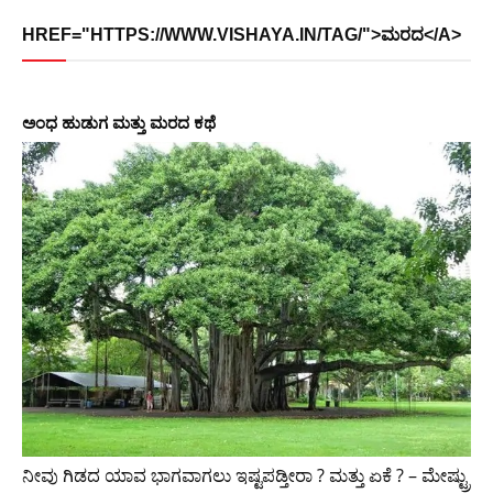
HREF="HTTPS://WWW.VISHAYA.IN/TAG/">ಮರದ</A>
ಅಂಧ ಹುಡುಗ ಮತ್ತು ಮರದ ಕಥೆ
ನೀವು ಗಿಡದ ಯಾವ ಭಾಗವಾಗಲು ಇಷ್ಟಪಡ್ತೀರಾ ? ಮತ್ತು ಏಕೆ ? – ಮೇಷ್ಟ್ರು