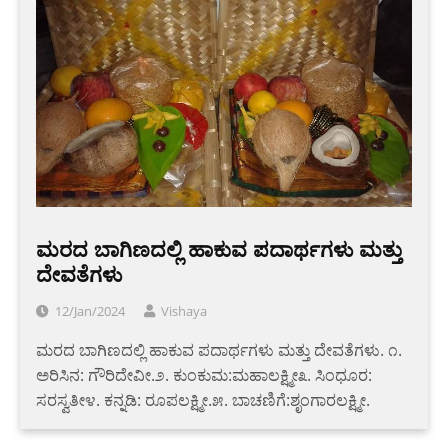
ಮರದ ಬಾಗಿಣದಲ್ಲಿ ಹಾಕುವ ಪದಾರ್ಥಗಳು ಮತ್ತು
ದೇವತೆಗಳು
12/Jan/2024
Vishaya
ಮರದ ಬಾಗಿಣದಲ್ಲಿ ಹಾಕುವ ಪದಾರ್ಥಗಳು ಮತ್ತು ದೇವತೆಗಳು. ೧.
ಅರಿಸಿನ: ಗೌರಿದೇವೀ.೨. ಕುಂಕುಮ:ಮಹಾಲಕ್ಷ್ಮೀ೩. ಸಿಂಧೂರ:
ಸರಸ್ವತೀ೪. ಕನ್ನಡಿ: ರೂಪಲಕ್ಷ್ಮೀ.೫. ಬಾಚಣಿಗೆ:ಶೃಂಗಾರಲಕ್ಷ್ಮೀ.