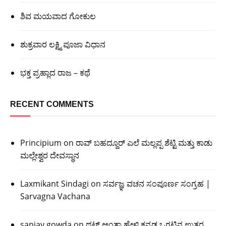
ಶಿವ ಮಯವಾದ ಗೋಕುಲ
ಶುಕ್ರವಾರ ಲಕ್ಷ್ಮಿ ಪೂಜಾ ವಿಧಾನ
ಭಕ್ತ ಪ್ರಹ್ಲಾದ ರಾಜ – ಕಥೆ
RECENT COMMENTS
Principium
on
ರಾವ್ ಬಹದ್ದೂರ್ ಎಲೆ ಮಲ್ಲಪ್ಪ ಶೆಟ್ಟಿ ಮತ್ತು ಕಾಡು
ಮಲ್ಲೇಶ್ವರ ದೇವಸ್ಥಾನ
Laxmikant Sindagi
on
ಸರ್ವಜ್ಞ ವಚನ ಸಂಪೂರ್ಣ ಸಂಗ್ರಹ |
Sarvagna Vachana
sanjay gowda
on
ಥಟ್ ಅಂತಾ ಹೇಳಿ ಕನ್ನಡ ಒಗಟಿನ ಉತ್ತರ