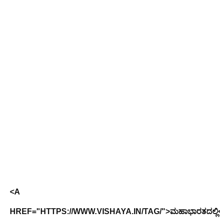
<A
HREF="HTTPS://WWW.VISHAYA.IN/TAG/">ಮಹಾಭಾರತದಲ್ಲಿ