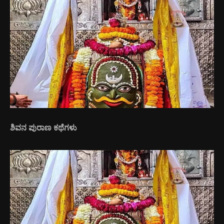
ಶಿವನ ಪುರಾಣ ಕಥೆಗಳು