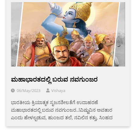
ಮಹಾಭಾರತದಲ್ಲಿ ಬರುವ ನವಗುಂಜರ
06/May/2023
Vishaya
ಭಾರತೀಯ ಕ್ರಿಯಾತ್ಮಕ ಸೃಜನಶೀಲತೆಗೆ ಉದಾಹರಣೆ
ಮಹಾಭಾರತದಲ್ಲಿ ಬರುವ ನವಗುಂಜರ..!ವಿಷ್ಣುವಿನ ಅವತಾರ
ಎಂದು ಹೇಳಲ್ಪಡುವ, ಹುಂಜದ ತಲೆ,‌ ನವಿಲಿನ ಕತ್ತು, ಸಿಂಹದ