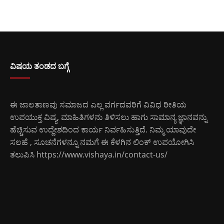
ವಿಷಯ ತಂಡದ ಬಗ್ಗೆ
ಈ ಜಾಲತಾಣವು ಸಮಾಜದ ಎಲ್ಲ ವರ್ಗದವರಿಗೆ ವಿವಿಧ ರೀತಿಯ
ಉಪಯುಕ್ತ ವಿಷ್ಯ, ಮಾಹಿತಿಗಳನು ತಿಳಿಸಲು ಹಾಗು ಸಾಮಾನ್ಯ ಜ್ಞಾನವನ್ನು
ಹೆಚ್ಚಿಸುವ ಉದ್ದೇಶದಿಂದ ಕಾರ್ಯ ನಿರ್ವಹಿಸುತ್ತಿದೆ. ನಿಮ್ಮ ಯಾವುದೇ
ಸಲಹೆ , ಸೂಚನೆಗಳನ್ನೂ ನಮಗೆ ಈ ಕೆಳಗಿನ ಲಿಂಕ್ ಉಪಯೋಗಿಸಿ
ತಲುಪಿಸಿ
https://www.vishaya.in/contact-us/