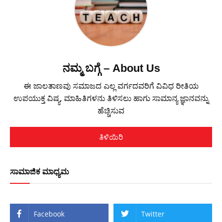
ನಮ್ಮ ಬಗ್ಗೆ – About Us
ಈ ಜಾಲತಾಣವು ಸಮಾಜದ ಎಲ್ಲ ವರ್ಗದವರಿಗೆ ವಿವಿಧ ರೀತಿಯ
ಉಪಯುಕ್ತ ವಿಷ್ಯ, ಮಾಹಿತಿಗಳನು ತಿಳಿಸಲು ಹಾಗು ಸಾಮಾನ್ಯ ಜ್ಞಾನವನ್ನು
ಹೆಚ್ಚಿಸುವ
ತಿಳಿಯಿರಿ
ಸಾಮಾಜಿಕ ಮಾಧ್ಯಮ
Facebook
Twitter