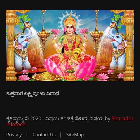
ಶುಕ್ರವಾರ ಲಕ್ಷ್ಮಿ ಪೂಜಾ ವಿಧಾನ
ಕೃತಿಸ್ವಾಮ್ಯ © 2020 - ವಿಷಯ ತಂಡಕ್ಕೆ ಸೇರಿದ್ದು ವಿಷಯ by
Sharadhi
Infotech
Privacy
Contact Us
SiteMap