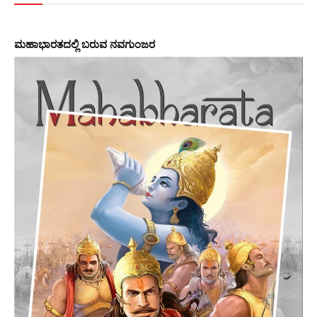
ಮಹಾಭಾರತದಲ್ಲಿ ಬರುವ ನವಗುಂಜರ