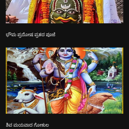
ಭೌಮ ಪ್ರದೋಷ ವ್ರತದ ಪೂಜೆ
ಶಿವ ಮಯವಾದ ಗೋಕುಲ