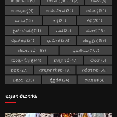
Important
(9)
Uncategorized
(2)
ಅಡುಗೆ
(6)
ಆಂಡ್ರಾಯ್ಡ್
(4)
ಆಯುರ್ವೇದ
(32)
ಆರೋಗ್ಯ
(54)
ಒಗಟು
(15)
ಕಗ್ಗ
(22)
ಕಥೆ
(204)
ಕ್ವಿಜ್ - ರಸಪ್ರಶ್ನೆ
(11)
ಗಾದೆ
(25)
ಜೋಕ್ಸ್
(19)
ಝೆನ್ ಕಥೆ
(24)
ಧಾರ್ಮಿಕ
(303)
ಪುಣ್ಯ ಕ್ಷೇತ್ರ
(99)
ಪುರಾಣ ಕಥೆ
(189)
ಪ್ರಜಾಕೀಯ
(107)
ಮಂತ್ರ - ಸ್ತೋತ್ರ
(44)
ಮಕ್ಕಳ ಕಥೆ
(47)
ಯೋಗ
(5)
ವಚನ
(27)
ವಿದ್ಯಾರ್ಥಿ ವೇತನ
(19)
ವಿಶೇಷ ದಿನ
(66)
ವಿಷಯ
(235)
ಶೈಕ್ಷಣಿಕ
(24)
ಸುಭಾಷಿತ
(4)
ಇತ್ತೀಚಿನ ಲೇಖನಗಳು