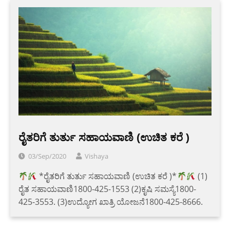
ರೈತರಿಗೆ ತುರ್ತು ಸಹಾಯವಾಣಿ (ಉಚಿತ ಕರೆ )
03/Sep/2020
Vishaya
*ರೈತರಿಗೆ ತುರ್ತು ಸಹಾಯವಾಣಿ (ಉಚಿತ ಕರೆ )*
(1)
ರೈತ ಸಹಾಯವಾಣಿ1800-425-1553 (2)ಕೃಷಿ ಸಮಸ್ಯೆ1800-
425-3553. (3)ಉದ್ಯೋಗ ಖಾತ್ರಿ ಯೋಜನೆ1800-425-8666.