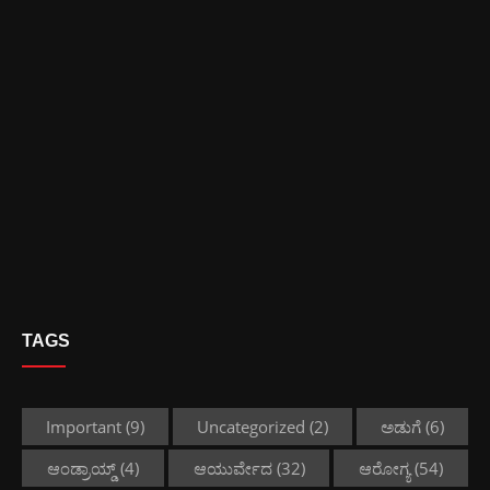
TAGS
Important
(9)
Uncategorized
(2)
ಅಡುಗೆ
(6)
ಆಂಡ್ರಾಯ್ಡ್
(4)
ಆಯುರ್ವೇದ
(32)
ಆರೋಗ್ಯ
(54)