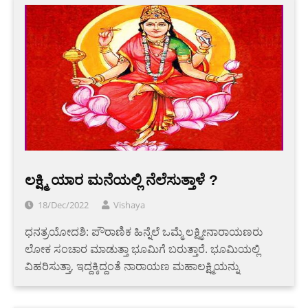
ಲಕ್ಷ್ಮಿ ಯಾರ ಮನೆಯಲ್ಲಿ ನೆಲೆಸುತ್ತಾಳೆ ?
18/Dec/2022
Vishaya
ಧನತ್ರಯೋದಶಿ: ಪೌರಾಣಿಕ ಹಿನ್ನೆಲೆ ಒಮ್ಮೆ ಲಕ್ಷ್ಮೀನಾರಾಯಣರು
ಲೋಕ ಸಂಚಾರ ಮಾಡುತ್ತಾ ಭೂಮಿಗೆ ಬರುತ್ತಾರೆ. ಭೂಮಿಯಲ್ಲಿ
ವಿಹರಿಸುತ್ತಾ, ಇದ್ದಕ್ಕಿದ್ದಂತೆ ನಾರಾಯಣ ಮಹಾಲಕ್ಷ್ಮಿಯನ್ನು