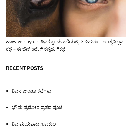
www.vishaya.in ದಿನಕ್ಕೊಂದು ಕಥೆಯಲ್ಲಿ–> ಬಹುಶಃ – ಅಂತ್ಯವಿಲ್ಲದ
ಕಥೆ – ಈ ಜೆನ್ ಕಥೆ. # ಕನ್ನಡ, #ಕಥೆ ,
RECENT POSTS
ಶಿವನ ಪುರಾಣ ಕಥೆಗಳು
ಭೌಮ ಪ್ರದೋಷ ವ್ರತದ ಪೂಜೆ
ಶಿವ ಮಯವಾದ ಗೋಕುಲ