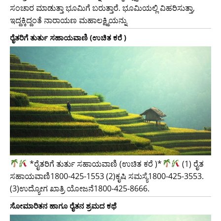
ಸಂಚಾರ ಮಾಡುತ್ತಾ ಭೂಮಿಗೆ ಬರುತ್ತಾರೆ. ಭೂಮಿಯಲ್ಲಿ ವಿಹರಿಸುತ್ತಾ,
ಇದ್ದಕ್ಕಿದ್ದಂತೆ ನಾರಾಯಣ ಮಹಾಲಕ್ಷ್ಮಿಯನ್ನು
ರೈತರಿಗೆ ತುರ್ತು ಸಹಾಯವಾಣಿ (ಉಚಿತ ಕರೆ )
*ರೈತರಿಗೆ ತುರ್ತು ಸಹಾಯವಾಣಿ (ಉಚಿತ ಕರೆ )*
(1) ರೈತ
ಸಹಾಯವಾಣಿ1800-425-1553 (2)ಕೃಷಿ ಸಮಸ್ಯೆ1800-425-3553.
(3)ಉದ್ಯೋಗ ಖಾತ್ರಿ ಯೋಜನೆ1800-425-8666.
ಸೋಮಾರಿತನ ಹಾಗೂ ರೈತನ ಶ್ರಮದ ಕಥೆ