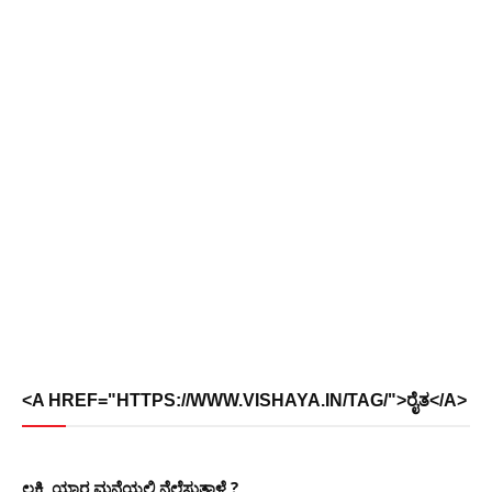
<A HREF="HTTPS://WWW.VISHAYA.IN/TAG/">ರೈತ</A>
ಲಕ್ಷ್ಮಿ ಯಾರ ಮನೆಯಲ್ಲಿ ನೆಲೆಸುತ್ತಾಳೆ ?