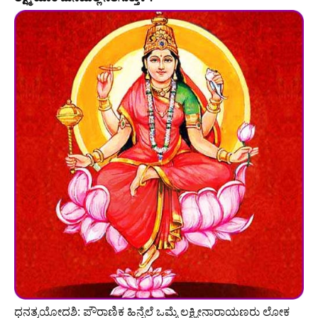
ಧನತ್ರಯೋದಶಿ: ಪೌರಾಣಿಕ ಹಿನ್ನೆಲೆ ಒಮ್ಮೆ ಲಕ್ಷ್ಮೀನಾರಾಯಣರು ಲೋಕ