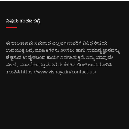
ವಿಷಯ ತಂಡದ ಬಗ್ಗೆ
ಈ ಜಾಲತಾಣವು ಸಮಾಜದ ಎಲ್ಲ ವರ್ಗದವರಿಗೆ ವಿವಿಧ ರೀತಿಯ
ಉಪಯುಕ್ತ ವಿಷ್ಯ, ಮಾಹಿತಿಗಳನು ತಿಳಿಸಲು ಹಾಗು ಸಾಮಾನ್ಯ ಜ್ಞಾನವನ್ನು
ಹೆಚ್ಚಿಸುವ ಉದ್ದೇಶದಿಂದ ಕಾರ್ಯ ನಿರ್ವಹಿಸುತ್ತಿದೆ. ನಿಮ್ಮ ಯಾವುದೇ
ಸಲಹೆ , ಸೂಚನೆಗಳನ್ನೂ ನಮಗೆ ಈ ಕೆಳಗಿನ ಲಿಂಕ್ ಉಪಯೋಗಿಸಿ
ತಲುಪಿಸಿ
https://www.vishaya.in/contact-us/