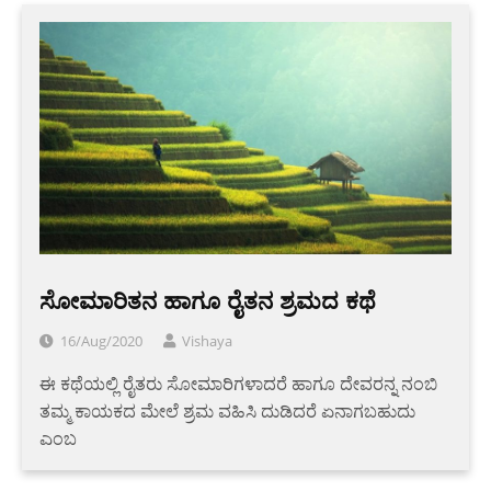
ಸೋಮಾರಿತನ ಹಾಗೂ ರೈತನ ಶ್ರಮದ ಕಥೆ
16/Aug/2020
Vishaya
ಈ ಕಥೆಯಲ್ಲಿ ರೈತರು ಸೋಮಾರಿಗಳಾದರೆ ಹಾಗೂ ದೇವರನ್ನ ನಂಬಿ
ತಮ್ಮ ಕಾಯಕದ ಮೇಲೆ ಶ್ರಮ ವಹಿಸಿ ದುಡಿದರೆ ಏನಾಗಬಹುದು
ಎಂಬ