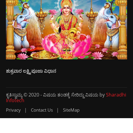
ಶುಕ್ರವಾರ ಲಕ್ಷ್ಮಿ ಪೂಜಾ ವಿಧಾನ
ಕೃತಿಸ್ವಾಮ್ಯ © 2020 - ವಿಷಯ ತಂಡಕ್ಕೆ ಸೇರಿದ್ದು ವಿಷಯ by
Sharadhi
Infotech
Privacy
Contact Us
SiteMap