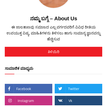
ನಮ್ಮ ಬಗ್ಗೆ – About Us
ಈ ಜಾಲತಾಣವು ಸಮಾಜದ ಎಲ್ಲ ವರ್ಗದವರಿಗೆ ವಿವಿಧ ರೀತಿಯ
ಉಪಯುಕ್ತ ವಿಷ್ಯ, ಮಾಹಿತಿಗಳನು ತಿಳಿಸಲು ಹಾಗು ಸಾಮಾನ್ಯ ಜ್ಞಾನವನ್ನು
ಹೆಚ್ಚಿಸುವ
ತಿಳಿಯಿರಿ
ಸಾಮಾಜಿಕ ಮಾಧ್ಯಮ
Facebook
Twitter
Instagram
Vk