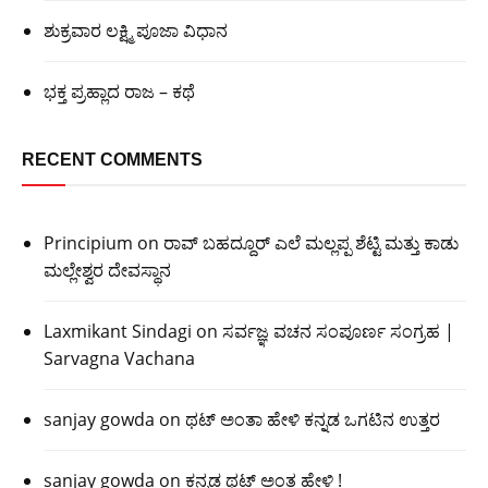
ಶುಕ್ರವಾರ ಲಕ್ಷ್ಮಿ ಪೂಜಾ ವಿಧಾನ
ಭಕ್ತ ಪ್ರಹ್ಲಾದ ರಾಜ – ಕಥೆ
RECENT COMMENTS
Principium
on
ರಾವ್ ಬಹದ್ದೂರ್ ಎಲೆ ಮಲ್ಲಪ್ಪ ಶೆಟ್ಟಿ ಮತ್ತು ಕಾಡು
ಮಲ್ಲೇಶ್ವರ ದೇವಸ್ಥಾನ
Laxmikant Sindagi
on
ಸರ್ವಜ್ಞ ವಚನ ಸಂಪೂರ್ಣ ಸಂಗ್ರಹ |
Sarvagna Vachana
sanjay gowda
on
ಥಟ್ ಅಂತಾ ಹೇಳಿ ಕನ್ನಡ ಒಗಟಿನ ಉತ್ತರ
sanjay gowda
on
ಕನ್ನಡ ಥಟ್ ಅಂತ ಹೇಳಿ !