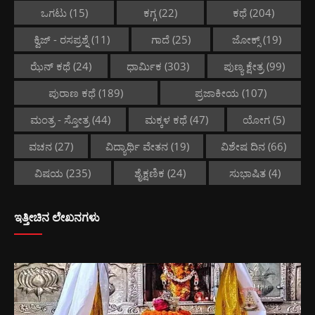
ಒಗಟು
(15)
ಕಗ್ಗ
(22)
ಕಥೆ
(204)
ಕ್ವಿಜ್ - ರಸಪ್ರಶ್ನೆ
(11)
ಗಾದೆ
(25)
ಜೋಕ್ಸ್
(19)
ಝೆನ್ ಕಥೆ
(24)
ಧಾರ್ಮಿಕ
(303)
ಪುಣ್ಯ ಕ್ಷೇತ್ರ
(99)
ಪುರಾಣ ಕಥೆ
(189)
ಪ್ರಜಾಕೀಯ
(107)
ಮಂತ್ರ - ಸ್ತೋತ್ರ
(44)
ಮಕ್ಕಳ ಕಥೆ
(47)
ಯೋಗ
(5)
ವಚನ
(27)
ವಿದ್ಯಾರ್ಥಿ ವೇತನ
(19)
ವಿಶೇಷ ದಿನ
(66)
ವಿಷಯ
(235)
ಶೈಕ್ಷಣಿಕ
(24)
ಸುಭಾಷಿತ
(4)
ಇತ್ತೀಚಿನ ಲೇಖನಗಳು