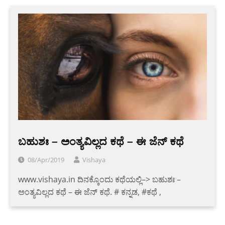
ಬಹುಶಃ – ಅಂತ್ಯವಿಲ್ಲದ ಕಥೆ – ಈ ಜೆನ್ ಕಥೆ
08/Apr/2019
Vishaya
www.vishaya.in ದಿನಕ್ಕೊಂದು ಕಥೆಯಲ್ಲಿ–> ಬಹುಶಃ –
ಅಂತ್ಯವಿಲ್ಲದ ಕಥೆ – ಈ ಜೆನ್ ಕಥೆ. # ಕನ್ನಡ, #ಕಥೆ ,