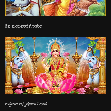
ಶಿವ ಮಯವಾದ ಗೋಕುಲ
ಶುಕ್ರವಾರ ಲಕ್ಷ್ಮಿ ಪೂಜಾ ವಿಧಾನ