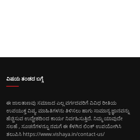
ವಿಷಯ ತಂಡದ ಬಗ್ಗೆ
ಈ ಜಾಲತಾಣವು ಸಮಾಜದ ಎಲ್ಲ ವರ್ಗದವರಿಗೆ ವಿವಿಧ ರೀತಿಯ
ಉಪಯುಕ್ತ ವಿಷ್ಯ, ಮಾಹಿತಿಗಳನು ತಿಳಿಸಲು ಹಾಗು ಸಾಮಾನ್ಯ ಜ್ಞಾನವನ್ನು
ಹೆಚ್ಚಿಸುವ ಉದ್ದೇಶದಿಂದ ಕಾರ್ಯ ನಿರ್ವಹಿಸುತ್ತಿದೆ. ನಿಮ್ಮ ಯಾವುದೇ
ಸಲಹೆ , ಸೂಚನೆಗಳನ್ನೂ ನಮಗೆ ಈ ಕೆಳಗಿನ ಲಿಂಕ್ ಉಪಯೋಗಿಸಿ
ತಲುಪಿಸಿ
https://www.vishaya.in/contact-us/