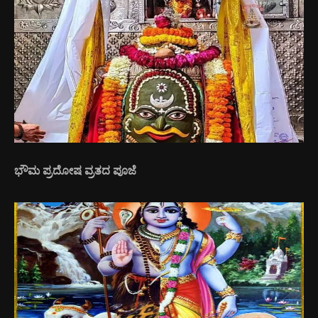
ಭೌಮ ಪ್ರದೋಷ ವ್ರತದ ಪೂಜೆ