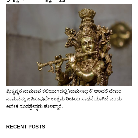
ಶ್ರೀಕೃಷ್ಣನ ನಾಮಜಪ ಕಲಿಯುಗದಲ್ಲಿ ‘ನಾಮಸಾಧನೆ’ ಅಂದರೆ ದೇವರ
ನಾಮವನ್ನು ಜಪಿಸುವುದೇ ಉತ್ತಮ ರೀತಿಯ ಸಾಧನೆಯಾಗಿದೆ ಎಂದು
ಅನೇಕ ಸಂತಶ್ರೇಷ್ಠರು ಹೇಳಿದ್ದಾರೆ.
RECENT POSTS