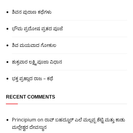
ಶಿವನ ಪುರಾಣ ಕಥೆಗಳು
ಭೌಮ ಪ್ರದೋಷ ವ್ರತದ ಪೂಜೆ
ಶಿವ ಮಯವಾದ ಗೋಕುಲ
ಶುಕ್ರವಾರ ಲಕ್ಷ್ಮಿ ಪೂಜಾ ವಿಧಾನ
ಭಕ್ತ ಪ್ರಹ್ಲಾದ ರಾಜ – ಕಥೆ
RECENT COMMENTS
Principium
on
ರಾವ್ ಬಹದ್ದೂರ್ ಎಲೆ ಮಲ್ಲಪ್ಪ ಶೆಟ್ಟಿ ಮತ್ತು ಕಾಡು
ಮಲ್ಲೇಶ್ವರ ದೇವಸ್ಥಾನ