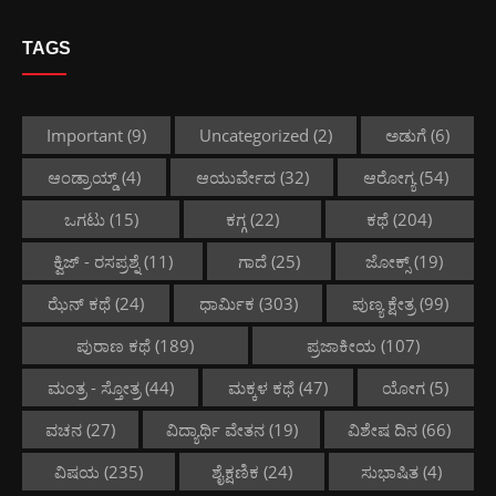
TAGS
Important
(9)
Uncategorized
(2)
ಅಡುಗೆ
(6)
ಆಂಡ್ರಾಯ್ಡ್
(4)
ಆಯುರ್ವೇದ
(32)
ಆರೋಗ್ಯ
(54)
ಒಗಟು
(15)
ಕಗ್ಗ
(22)
ಕಥೆ
(204)
ಕ್ವಿಜ್ - ರಸಪ್ರಶ್ನೆ
(11)
ಗಾದೆ
(25)
ಜೋಕ್ಸ್
(19)
ಝೆನ್ ಕಥೆ
(24)
ಧಾರ್ಮಿಕ
(303)
ಪುಣ್ಯ ಕ್ಷೇತ್ರ
(99)
ಪುರಾಣ ಕಥೆ
(189)
ಪ್ರಜಾಕೀಯ
(107)
ಮಂತ್ರ - ಸ್ತೋತ್ರ
(44)
ಮಕ್ಕಳ ಕಥೆ
(47)
ಯೋಗ
(5)
ವಚನ
(27)
ವಿದ್ಯಾರ್ಥಿ ವೇತನ
(19)
ವಿಶೇಷ ದಿನ
(66)
ವಿಷಯ
(235)
ಶೈಕ್ಷಣಿಕ
(24)
ಸುಭಾಷಿತ
(4)