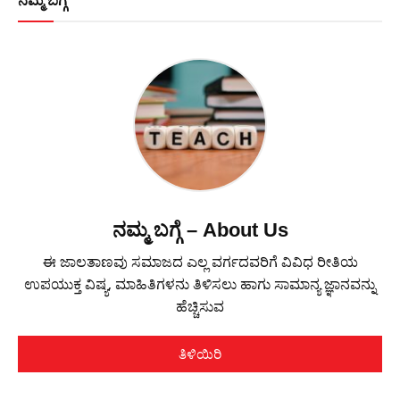
ನಮ್ಮ ಬಗ್ಗೆ
ನಮ್ಮ ಬಗ್ಗೆ – About Us
ಈ ಜಾಲತಾಣವು ಸಮಾಜದ ಎಲ್ಲ ವರ್ಗದವರಿಗೆ ವಿವಿಧ ರೀತಿಯ
ಉಪಯುಕ್ತ ವಿಷ್ಯ, ಮಾಹಿತಿಗಳನು ತಿಳಿಸಲು ಹಾಗು ಸಾಮಾನ್ಯ ಜ್ಞಾನವನ್ನು
ಹೆಚ್ಚಿಸುವ
ತಿಳಿಯಿರಿ