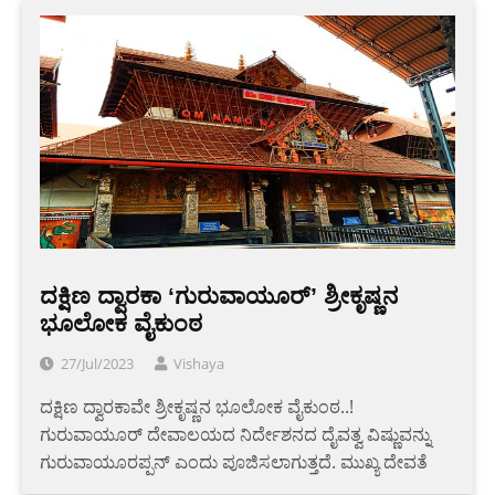
ದಕ್ಷಿಣ ದ್ವಾರಕಾ ‘ಗುರುವಾಯೂರ್’ ಶ್ರೀಕೃಷ್ಣನ
ಭೂಲೋಕ ವೈಕುಂಠ
27/Jul/2023
Vishaya
ದಕ್ಷಿಣ ದ್ವಾರಕಾವೇ ಶ್ರೀಕೃಷ್ಣನ ಭೂಲೋಕ ವೈಕುಂಠ..!
ಗುರುವಾಯೂರ್ ದೇವಾಲಯದ ನಿರ್ದೇಶನದ ದೈವತ್ವ ವಿಷ್ಣುವನ್ನು
ಗುರುವಾಯೂರಪ್ಪನ್ ಎಂದು ಪೂಜಿಸಲಾಗುತ್ತದೆ. ಮುಖ್ಯ ದೇವತೆ