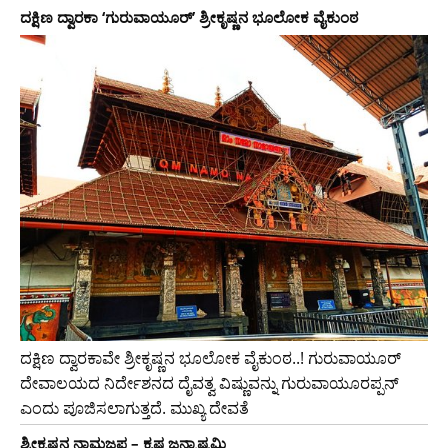
ದಕ್ಷಿಣ ದ್ವಾರಕಾ ‘ಗುರುವಾಯೂರ್’ ಶ್ರೀಕೃಷ್ಣನ ಭೂಲೋಕ ವೈಕುಂಠ
ದಕ್ಷಿಣ ದ್ವಾರಕಾವೇ ಶ್ರೀಕೃಷ್ಣನ ಭೂಲೋಕ ವೈಕುಂಠ..! ಗುರುವಾಯೂರ್
ದೇವಾಲಯದ ನಿರ್ದೇಶನದ ದೈವತ್ವ ವಿಷ್ಣುವನ್ನು ಗುರುವಾಯೂರಪ್ಪನ್
ಎಂದು ಪೂಜಿಸಲಾಗುತ್ತದೆ. ಮುಖ್ಯ ದೇವತೆ
ಶ್ರೀಕೃಷ್ಣನ ನಾಮಜಪ – ಕೃಷ್ಣ ಜನ್ಮಾಷ್ಟಮಿ