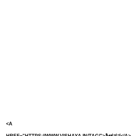
<A
HREF="HTTPS://WWW.VISHAYA.IN/TAG/">ಶ್ರೀಕೃಷ್ಣನ</A>