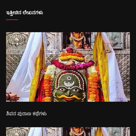
ಇತ್ತೀಚಿನ ಲೇಖನಗಳು
ಶಿವನ ಪುರಾಣ ಕಥೆಗಳು