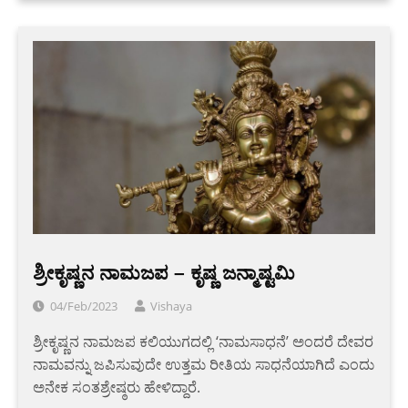
ಶ್ರೀಕೃಷ್ಣನ ನಾಮಜಪ – ಕೃಷ್ಣ ಜನ್ಮಾಷ್ಟಮಿ
04/Feb/2023
Vishaya
ಶ್ರೀಕೃಷ್ಣನ ನಾಮಜಪ ಕಲಿಯುಗದಲ್ಲಿ ‘ನಾಮಸಾಧನೆ’ ಅಂದರೆ ದೇವರ
ನಾಮವನ್ನು ಜಪಿಸುವುದೇ ಉತ್ತಮ ರೀತಿಯ ಸಾಧನೆಯಾಗಿದೆ ಎಂದು
ಅನೇಕ ಸಂತಶ್ರೇಷ್ಠರು ಹೇಳಿದ್ದಾರೆ.