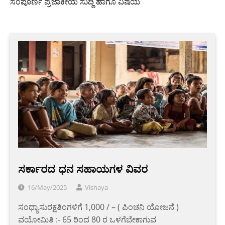
ಸಂಪೂರ್ಣ ಪ್ರಜಾಕೀಯ ಸುದ್ದಿ ಹಾಗೂ ವಿಷಯ
ಸರ್ಕಾರದ​ ​ಧನ ಸಹಾಯಗಳ ವಿವರ
16/May/2025
Vishaya
ಸಂಧ್ಯಾಸುರಕ್ಷತಿಂಗಳಿಗೆ 1,000 / – ( ಪಿಂಚನಿ ಯೋಜನೆ )
ವಯೋಮಿತಿ :- 65 ರಿಂದ 80 ರ ಒಳಗೆಬೇಕಾಗುವ