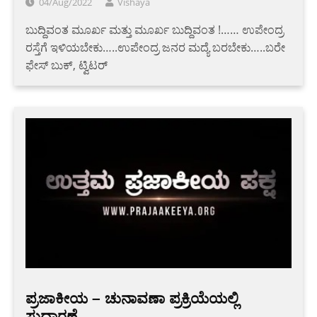
04/Aug/2022
Vishaya
ಬುದ್ದಿವಂತ ಮೂರ್ಖ ಮತ್ತು ಮೂರ್ಖ ಬುದ್ದಿವಂತ !…… ಉಪೇಂದ್ರ
ರಸ್ತೆಗೆ ಇಳಿಯಬೇಕು…..ಉಪೇಂದ್ರ ಜನರ ಮದ್ಯೆ ಬರಬೇಕು…..ಬರೇ
ಫೇಸ್ ಬುಕ್, ಟ್ವಿಟರ್
ಪ್ರಜಾಕೀಯ – ಚುನಾವಣಾ ಪ್ರಕ್ರಿಯೆಯಲ್ಲಿ
ಸುಧಾರಣೆ