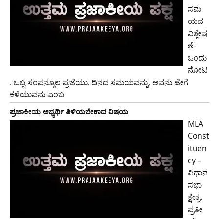
ಸಮ
ಯದ
ವಿಶ್ಲೇಷ
ಣೆ-
ಒಂದು
ನೋಟ
. ಒಬ್ಬ ಸಂಪನ್ಮೂಲ ಪ್ರಜೆಯು, ದಿನದ ಸಮಯವನ್ನು, ಅವನು ಹೇಗೆ
ಕಳೆಯುವನು ಎಂಬ
ಪ್ರಜಾಕೀಯ ಅಭ್ಯರ್ಥಿ ತಿಳಿಯಬೇಕಾದ ವಿಷಯ
MLA
Const
ituen
cy –
ವಿಧಾನ
ಸಭಾ
ಕ್ಷೇತ್ರ.
ಪ್ರತೀ