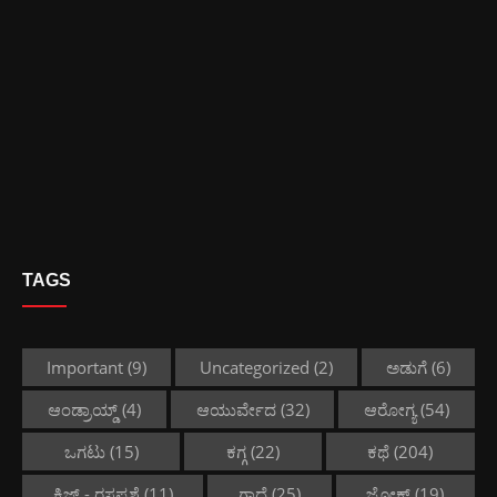
TAGS
Important
(9)
Uncategorized
(2)
ಅಡುಗೆ
(6)
ಆಂಡ್ರಾಯ್ಡ್
(4)
ಆಯುರ್ವೇದ
(32)
ಆರೋಗ್ಯ
(54)
ಒಗಟು
(15)
ಕಗ್ಗ
(22)
ಕಥೆ
(204)
ಕ್ವಿಜ್ - ರಸಪ್ರಶ್ನೆ
(11)
ಗಾದೆ
(25)
ಜೋಕ್ಸ್
(19)