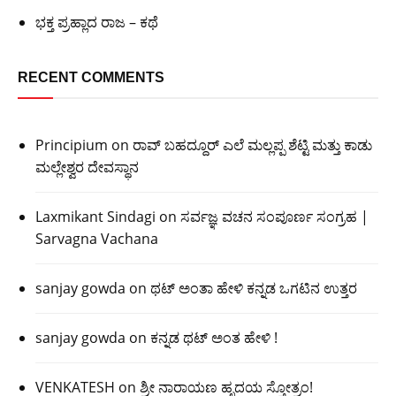
ಭಕ್ತ ಪ್ರಹ್ಲಾದ ರಾಜ – ಕಥೆ
RECENT COMMENTS
Principium
on
ರಾವ್ ಬಹದ್ದೂರ್ ಎಲೆ ಮಲ್ಲಪ್ಪ ಶೆಟ್ಟಿ ಮತ್ತು ಕಾಡು
ಮಲ್ಲೇಶ್ವರ ದೇವಸ್ಥಾನ
Laxmikant Sindagi
on
ಸರ್ವಜ್ಞ ವಚನ ಸಂಪೂರ್ಣ ಸಂಗ್ರಹ |
Sarvagna Vachana
sanjay gowda
on
ಥಟ್ ಅಂತಾ ಹೇಳಿ ಕನ್ನಡ ಒಗಟಿನ ಉತ್ತರ
sanjay gowda
on
ಕನ್ನಡ ಥಟ್ ಅಂತ ಹೇಳಿ !
VENKATESH
on
ಶ್ರೀ ನಾರಾಯಣ ಹೃದಯ ಸ್ತೋತ್ರಂ!