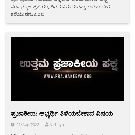
ಸಂಪನ್ಮೂಲ ಪ್ರಜೆಯು, ದಿನದ ಸಮಯವನ್ನು, ಅವನು ಹೇಗೆ
ಕಳೆಯುವನು ಎಂಬ
ಪ್ರಜಾಕೀಯ ಅಭ್ಯರ್ಥಿ ತಿಳಿಯಬೇಕಾದ ವಿಷಯ
22/Aug/2022
Vishaya