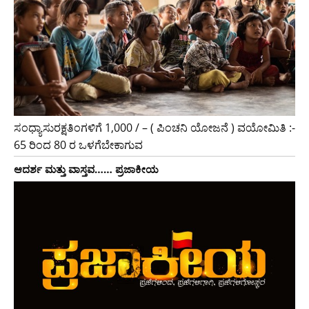
ಸಂಧ್ಯಾಸುರಕ್ಷತಿಂಗಳಿಗೆ 1,000 / – ( ಪಿಂಚನಿ ಯೋಜನೆ ) ವಯೋಮಿತಿ :-
65 ರಿಂದ 80 ರ ಒಳಗೆಬೇಕಾಗುವ
ಆದರ್ಶ ಮತ್ತು ವಾಸ್ತವ…… ಪ್ರಜಾಕೀಯ