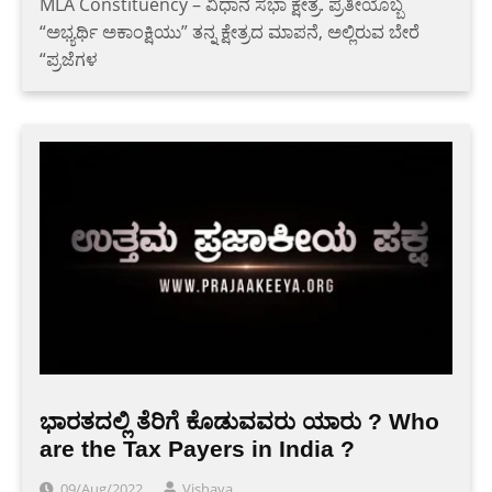
MLA Constituency – ವಿಧಾನ ಸಭಾ ಕ್ಷೇತ್ರ. ಪ್ರತೀಯೊಬ್ಬ
“ಅಭ್ಯರ್ಥಿ ಅಕಾಂಕ್ಷಿಯು” ತನ್ನ ಕ್ಷೇತ್ರದ ಮಾಪನೆ, ಅಲ್ಲಿರುವ ಬೇರೆ
“ಪ್ರಜೆಗಳ
ಭಾರತದಲ್ಲಿ ತೆರಿಗೆ ಕೊಡುವವರು ಯಾರು ? Who
are the Tax Payers in India ?
09/Aug/2022
Vishaya