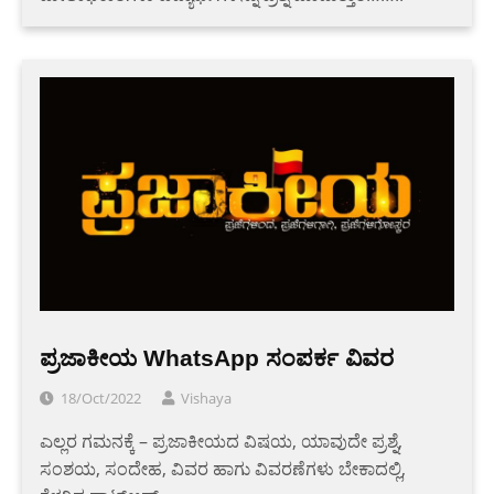
ಪ್ರಜಾಕೀಯ WhatsApp ಸಂಪರ್ಕ ವಿವರ
18/Oct/2022
Vishaya
ಎಲ್ಲರ ಗಮನಕ್ಕೆ – ಪ್ರಜಾಕೀಯದ ವಿಷಯ, ಯಾವುದೇ ಪ್ರಶ್ನೆ,
ಸಂಶಯ, ಸಂದೇಹ, ವಿವರ ಹಾಗು ವಿವರಣೆಗಳು ಬೇಕಾದಲ್ಲಿ,