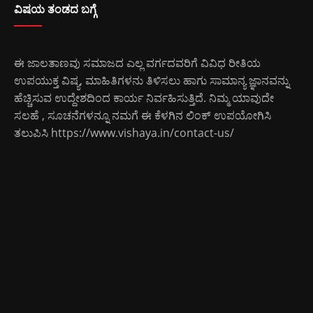
ವಿಷಯ ತಂಡದ ಬಗ್ಗೆ
ಈ ಜಾಲತಾಣವು ಸಮಾಜದ ಎಲ್ಲ ವರ್ಗದವರಿಗೆ ವಿವಿಧ ರೀತಿಯ
ಉಪಯುಕ್ತ ವಿಷ್ಯ, ಮಾಹಿತಿಗಳನು ತಿಳಿಸಲು ಹಾಗು ಸಾಮಾನ್ಯ ಜ್ಞಾನವನ್ನು
ಹೆಚ್ಚಿಸುವ ಉದ್ದೇಶದಿಂದ ಕಾರ್ಯ ನಿರ್ವಹಿಸುತ್ತಿದೆ. ನಿಮ್ಮ ಯಾವುದೇ
ಸಲಹೆ , ಸೂಚನೆಗಳನ್ನೂ ನಮಗೆ ಈ ಕೆಳಗಿನ ಲಿಂಕ್ ಉಪಯೋಗಿಸಿ
ತಲುಪಿಸಿ
https://www.vishaya.in/contact-us/