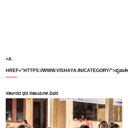
<A
HREF="HTTPS://WWW.VISHAYA.IN/CATEGORY/">ಪ್ರಜಾ
ಸರ್ಕಾರದ​ ​ಧನ ಸಹಾಯಗಳ ವಿವರ