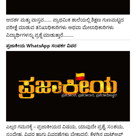
ಆದರ್ಶ ಮತ್ತು ವಾಸ್ತವ…… ಪ್ರಾಥಮಿಕ ಶಾಲೆಯಲ್ಲಿ ಶಿಕ್ಷಣ ಗುಣಮಟ್ಟದ
ಪರೀಕ್ಷೆ ಮಾಡುವ ತನಿಖಾಧಿಕಾರಿಗಳು ಅಥವಾ ಮೇಲಾಧಿಕಾರಿಗಳು
ವಿದ್ಯಾರ್ಥಿಗಳನ್ನು ಪ್ರಶ್ನೆ ಮಾಡುತ್ತಾರೆ……..
ಪ್ರಜಾಕೀಯ WhatsApp ಸಂಪರ್ಕ ವಿವರ
ಎಲ್ಲರ ಗಮನಕ್ಕೆ – ಪ್ರಜಾಕೀಯದ ವಿಷಯ, ಯಾವುದೇ ಪ್ರಶ್ನೆ, ಸಂಶಯ,
ಸಂದೇಹ, ವಿವರ ಹಾಗು ವಿವರಣೆಗಳು ಬೇಕಾದಲ್ಲಿ, ಕೆಳಗಿನ ವಾಟ್ಸ್ಆಪ್