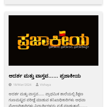
ಆದರ್ಶ ಮತ್ತು ವಾಸ್ತವ…… ಪ್ರಜಾಕೀಯ
18/Mar/2024
Vishaya
ಆದರ್ಶ ಮತ್ತು ವಾಸ್ತವ…… ಪ್ರಾಥಮಿಕ ಶಾಲೆಯಲ್ಲಿ ಶಿಕ್ಷಣ
ಗುಣಮಟ್ಟದ ಪರೀಕ್ಷೆ ಮಾಡುವ ತನಿಖಾಧಿಕಾರಿಗಳು ಅಥವಾ
ಮೇಲಾಧಿಕಾರಿಗಳು ವಿದ್ಯಾರ್ಥಿಗಳನ್ನು ಪ್ರಶ್ನೆ ಮಾಡುತ್ತಾರೆ……..