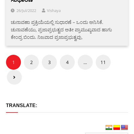
26/Jul/2022
Vishaya
ಚುನಾವಣಾ ಪ್ರಕ್ರಿಯೆಯಲ್ಲಿ ಸುಧಾರಣೆ – ಒಂದು ಅನಿಸಿಕೆ.
ಚುನಾವಣೆಯು, ಪ್ರಜಾಪ್ರಭುತ್ವದ ಅತೀ ಪ್ರಾಮುಖ್ಯವಾದ ಹಾಗು
ಕೇಂದ್ರ ಬಿಂದು. ನಿಜವಾದ ಪ್ರಜಾಪ್ರಭುತ್ವವು,
Posts
1
2
3
4
…
11
pagination
TRANSLATE: