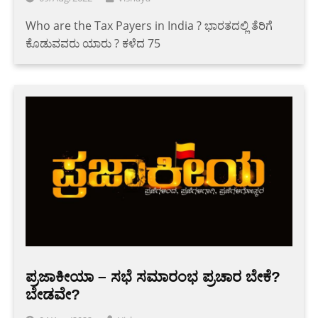
Who are the Tax Payers in India ? ಭಾರತದಲ್ಲಿ ತೆರಿಗೆ
ಕೊಡುವವರು ಯಾರು ? ಕಳೆದ 75
ಪ್ರಜಾಕೀಯಾ – ಸಭೆ ಸಮಾರಂಭ ಪ್ರಚಾರ ಬೇಕೆ?
ಬೇಡವೇ?