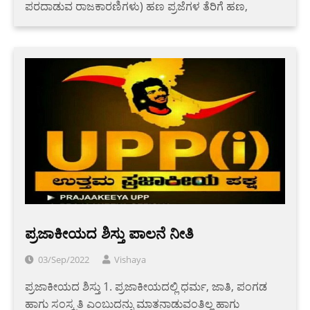
ಪರದಾಡುವ ರಾಜಕಾರಣಿಗಳು) ಹಣ ಪ್ರಜೆಗಳ ತೆರಿಗೆ ಹಣ,
ಪ್ರಜಾಕೀಯದ ಶಿಸ್ತು ಪಾಲನೆ ನೀತಿ
03/Sep/2022
Vishaya
ಪ್ರಜಾಕೀಯದ ಶಿಸ್ತು 1. ಪ್ರಜಾಕೀಯದಲ್ಲಿ ಧರ್ಮ, ಜಾತಿ, ಪಂಗಡ
ಹಾಗು ಸಂಸ್ಕ್ರತಿ ಎಂಬುದನ್ನು ಮಾತನಾಡುವಂತಿಲ್ಲ ಹಾಗು