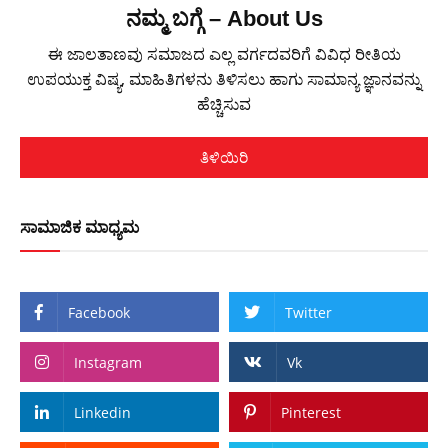
ನಮ್ಮ ಬಗ್ಗೆ – About Us
ಈ ಜಾಲತಾಣವು ಸಮಾಜದ ಎಲ್ಲ ವರ್ಗದವರಿಗೆ ವಿವಿಧ ರೀತಿಯ
ಉಪಯುಕ್ತ ವಿಷ್ಯ, ಮಾಹಿತಿಗಳನು ತಿಳಿಸಲು ಹಾಗು ಸಾಮಾನ್ಯ ಜ್ಞಾನವನ್ನು
ಹೆಚ್ಚಿಸುವ
ತಿಳಿಯಿರಿ
ಸಾಮಾಜಿಕ ಮಾಧ್ಯಮ
Facebook
Twitter
Instagram
Vk
Linkedin
Pinterest