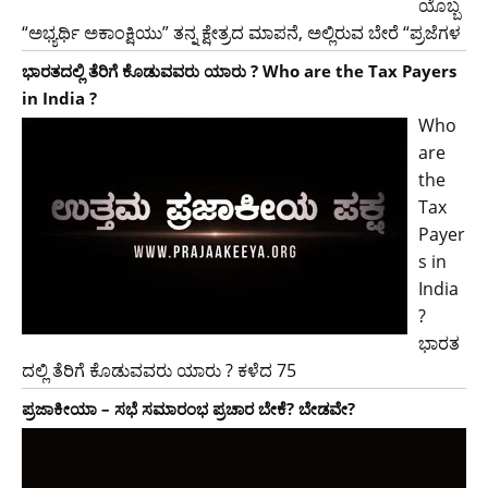
ಯೊಬ್ಬ
“ಅಭ್ಯರ್ಥಿ ಅಕಾಂಕ್ಷಿಯು” ತನ್ನ ಕ್ಷೇತ್ರದ ಮಾಪನೆ, ಅಲ್ಲಿರುವ ಬೇರೆ “ಪ್ರಜೆಗಳ
ಭಾರತದಲ್ಲಿ ತೆರಿಗೆ ಕೊಡುವವರು ಯಾರು ? Who are the Tax Payers
in India ?
Who
are
the
Tax
Payer
s in
India
?
ಭಾರತ
ದಲ್ಲಿ ತೆರಿಗೆ ಕೊಡುವವರು ಯಾರು ? ಕಳೆದ 75
ಪ್ರಜಾಕೀಯಾ – ಸಭೆ ಸಮಾರಂಭ ಪ್ರಚಾರ ಬೇಕೆ? ಬೇಡವೇ?