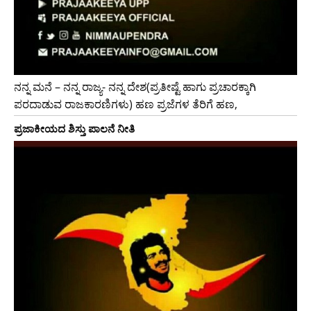
ನನ್ನ ಮನೆ – ನನ್ನ ರಾಜ್ಯ- ನನ್ನ ದೇಶ(ಪ್ರತೀಷ್ಟೆ ಹಾಗು ಪ್ರಚಾರಕ್ಕಾಗಿ
ಪರದಾಡುವ ರಾಜಕಾರಣಿಗಳು) ಹಣ ಪ್ರಜೆಗಳ ತೆರಿಗೆ ಹಣ,
ಪ್ರಜಾಕೀಯದ ಶಿಸ್ತು ಪಾಲನೆ ನೀತಿ