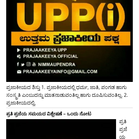
ಪ್ರಜಾಕೀಯದ ಶಿಸ್ತು 1. ಪ್ರಜಾಕೀಯದಲ್ಲಿ ಧರ್ಮ, ಜಾತಿ, ಪಂಗಡ ಹಾಗು
ಸಂಸ್ಕ್ರತಿ ಎಂಬುದನ್ನು ಮಾತನಾಡುವಂತಿಲ್ಲ ಹಾಗು ದೂಷಿಸುವಂತಿಲ್ಲ. 2.
ಪ್ರಜಾಕೀಯದಲ್ಲಿ,
ಪ್ರತಿ ಪ್ರಜೆಯ ಸಮಯದ ವಿಶ್ಲೇಷಣೆ – ಒಂದು ನೋಟ
ಪ್ರತಿ
ಪ್ರಜೆ
ಯ