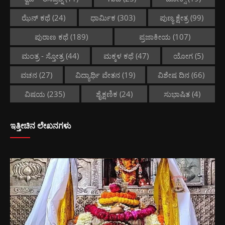
ಝೆನ್ ಕಥೆ
(24)
ಧಾರ್ಮಿಕ
(303)
ಪುಣ್ಯ ಕ್ಷೇತ್ರ
(99)
ಪುರಾಣ ಕಥೆ
(189)
ಪ್ರಜಾಕೀಯ
(107)
ಮಂತ್ರ - ಸ್ತೋತ್ರ
(44)
ಮಕ್ಕಳ ಕಥೆ
(47)
ಯೋಗ
(5)
ವಚನ
(27)
ವಿದ್ಯಾರ್ಥಿ ವೇತನ
(19)
ವಿಶೇಷ ದಿನ
(66)
ವಿಷಯ
(235)
ಶೈಕ್ಷಣಿಕ
(24)
ಸುಭಾಷಿತ
(4)
ಇತ್ತೀಚಿನ ಲೇಖನಗಳು