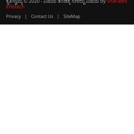
ಕೃತಿಸ್ವಾಮ್ಯ © 2020 - ವಿಷಯ ತಂಡಕ್ಕೆ ಸೇರಿದ್ದು ವಿಷಯ by
Sharadhi
Infotech
Privacy
Contact Us
SiteMap