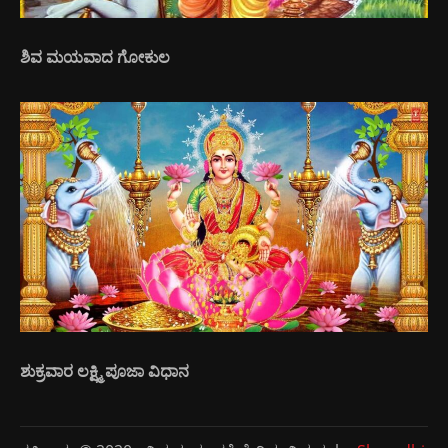
ಶಿವ ಮಯವಾದ ಗೋಕುಲ
ಶುಕ್ರವಾರ ಲಕ್ಷ್ಮಿ ಪೂಜಾ ವಿಧಾನ