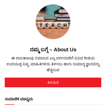
ನಮ್ಮ ಬಗ್ಗೆ – About Us
ಈ ಜಾಲತಾಣವು ಸಮಾಜದ ಎಲ್ಲ ವರ್ಗದವರಿಗೆ ವಿವಿಧ ರೀತಿಯ
ಉಪಯುಕ್ತ ವಿಷ್ಯ, ಮಾಹಿತಿಗಳನು ತಿಳಿಸಲು ಹಾಗು ಸಾಮಾನ್ಯ ಜ್ಞಾನವನ್ನು
ಹೆಚ್ಚಿಸುವ
ತಿಳಿಯಿರಿ
ಸಾಮಾಜಿಕ ಮಾಧ್ಯಮ