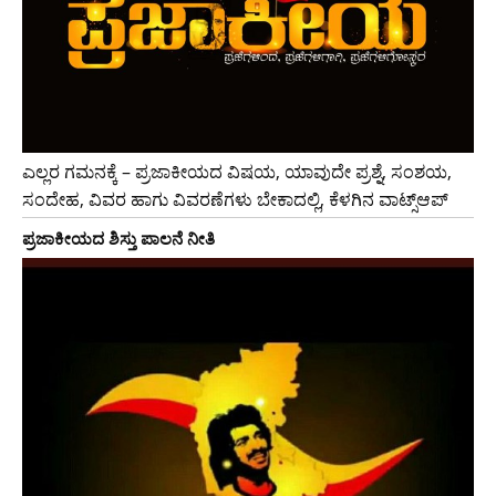
ಎಲ್ಲರ ಗಮನಕ್ಕೆ – ಪ್ರಜಾಕೀಯದ ವಿಷಯ, ಯಾವುದೇ ಪ್ರಶ್ನೆ, ಸಂಶಯ,
ಸಂದೇಹ, ವಿವರ ಹಾಗು ವಿವರಣೆಗಳು ಬೇಕಾದಲ್ಲಿ, ಕೆಳಗಿನ ವಾಟ್ಸ್ಆಪ್
ಪ್ರಜಾಕೀಯದ ಶಿಸ್ತು ಪಾಲನೆ ನೀತಿ