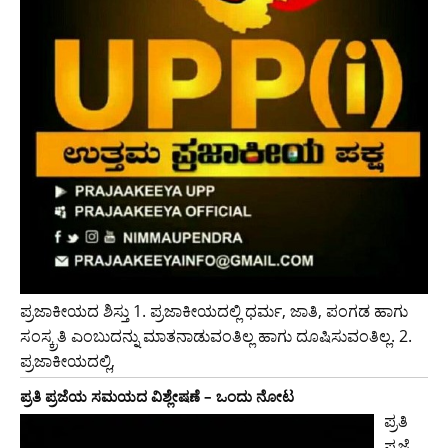
ಪ್ರಜಾಕೀಯದ ಶಿಸ್ತು 1. ಪ್ರಜಾಕೀಯದಲ್ಲಿ ಧರ್ಮ, ಜಾತಿ, ಪಂಗಡ ಹಾಗು
ಸಂಸ್ಕ್ರತಿ ಎಂಬುದನ್ನು ಮಾತನಾಡುವಂತಿಲ್ಲ ಹಾಗು ದೂಷಿಸುವಂತಿಲ್ಲ. 2.
ಪ್ರಜಾಕೀಯದಲ್ಲಿ,
ಪ್ರತಿ ಪ್ರಜೆಯ ಸಮಯದ ವಿಶ್ಲೇಷಣೆ – ಒಂದು ನೋಟ
ಪ್ರತಿ
ಪ್ರಜೆ