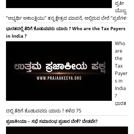
ಪ್ರತೀ
ಯೊಬ್ಬ
“ಅಭ್ಯರ್ಥಿ ಅಕಾಂಕ್ಷಿಯು” ತನ್ನ ಕ್ಷೇತ್ರದ ಮಾಪನೆ, ಅಲ್ಲಿರುವ ಬೇರೆ “ಪ್ರಜೆಗಳ
ಭಾರತದಲ್ಲಿ ತೆರಿಗೆ ಕೊಡುವವರು ಯಾರು ? Who are the Tax Payers
in India ?
Who
are
the
Tax
Payer
s in
India
?
ಭಾರತ
ದಲ್ಲಿ ತೆರಿಗೆ ಕೊಡುವವರು ಯಾರು ? ಕಳೆದ 75
ಪ್ರಜಾಕೀಯಾ – ಸಭೆ ಸಮಾರಂಭ ಪ್ರಚಾರ ಬೇಕೆ? ಬೇಡವೇ?