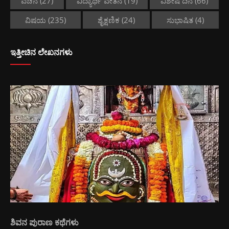
ವಚನ
(27)
ವಿದ್ಯಾರ್ಥಿ ವೇತನ
(19)
ವಿಶೇಷ ದಿನ
(66)
ವಿಷಯ
(235)
ಶೈಕ್ಷಣಿಕ
(24)
ಸುಭಾಷಿತ
(4)
ಇತ್ತೀಚಿನ ಲೇಖನಗಳು
ಶಿವನ ಪುರಾಣ ಕಥೆಗಳು