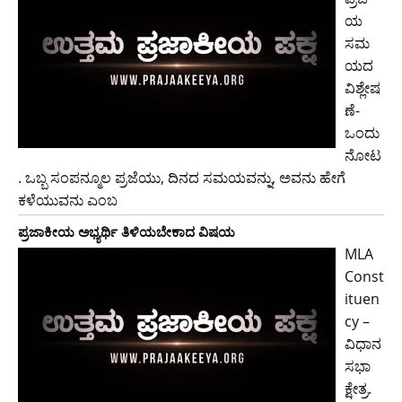
ಯ
ಸಮ
ಯದ
ವಿಶ್ಲೇಷ
ಣೆ-
ಒಂದು
ನೋಟ
. ಒಬ್ಬ ಸಂಪನ್ಮೂಲ ಪ್ರಜೆಯು, ದಿನದ ಸಮಯವನ್ನು, ಅವನು ಹೇಗೆ
ಕಳೆಯುವನು ಎಂಬ
ಪ್ರಜಾಕೀಯ ಅಭ್ಯರ್ಥಿ ತಿಳಿಯಬೇಕಾದ ವಿಷಯ
MLA
Const
ituen
cy –
ವಿಧಾನ
ಸಭಾ
ಕ್ಷೇತ್ರ.