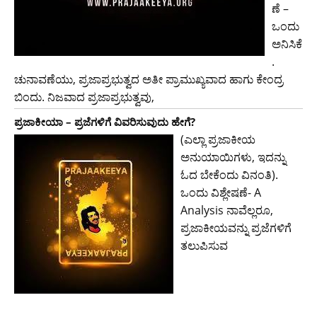
ಣೆ –
ಒಂದು
ಅನಿಸಿಕೆ
.
ಚುನಾವಣೆಯು, ಪ್ರಜಾಪ್ರಭುತ್ವದ ಅತೀ ಪ್ರಾಮುಖ್ಯವಾದ ಹಾಗು ಕೇಂದ್ರ
ಬಿಂದು. ನಿಜವಾದ ಪ್ರಜಾಪ್ರಭುತ್ವವು,
ಪ್ರಜಾಕೀಯಾ – ಪ್ರಜೆಗಳಿಗೆ ವಿವರಿಸುವುದು ಹೇಗೆ?
(ಎಲ್ಲಾ ಪ್ರಜಾಕೀಯ
ಅನುಯಾಯಿಗಳು, ಇದನ್ನು
ಓದ ಬೇಕೆಂದು ವಿನಂತಿ).
ಒಂದು ವಿಶ್ಲೇಷಣೆ- A
Analysis ನಾವೆಲ್ಲರೂ,
ಪ್ರಜಾಕೀಯವನ್ನು ಪ್ರಜೆಗಳಿಗೆ
ತಲುಪಿಸುವ