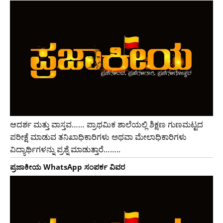
ಆದರ್ಶ ಮತ್ತು ವಾಸ್ತವ…… ಪ್ರಾಥಮಿಕ ಶಾಲೆಯಲ್ಲಿ ಶಿಕ್ಷಣ ಗುಣಮಟ್ಟದ
ಪರೀಕ್ಷೆ ಮಾಡುವ ತನಿಖಾಧಿಕಾರಿಗಳು ಅಥವಾ ಮೇಲಾಧಿಕಾರಿಗಳು
ವಿದ್ಯಾರ್ಥಿಗಳನ್ನು ಪ್ರಶ್ನೆ ಮಾಡುತ್ತಾರೆ……..
ಪ್ರಜಾಕೀಯ WhatsApp ಸಂಪರ್ಕ ವಿವರ