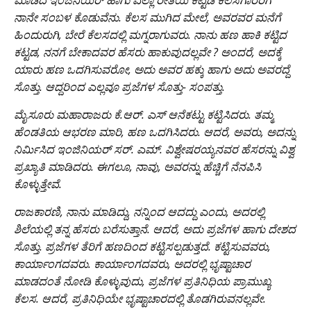
ಮಾಡಿದ ಇಂಜಿನಿಯರ್ ಹಾಗು ಎಲ್ಲಾ ರೀತಿಯ ಕಟ್ಟಡ ಕೆಲಸಗಾರರಿಗೆ
ನಾನೇ ಸಂಬಳ ಕೊಡುವೆನು. ಕೆಲಸ ಮುಗಿದ ಮೇಲೆ, ಅವರವರ ಮನೆಗೆ
ಹಿಂದುರುಗಿ, ಬೇರೆ ಕೆಲಸದಲ್ಲಿ ಮಗ್ನರಾಗುವರು. ನಾನು ಹಣ ಹಾಕಿ ಕಟ್ಟಿದ
ಕಟ್ಟಡ, ನನಗೆ ಬೇಕಾದವರ ಹೆಸರು ಹಾಕುವುದಲ್ಲವೇ ? ಅಂದರೆ, ಅದಕ್ಕೆ
ಯಾರು ಹಣ ಒದಗಿಸುವರೋ, ಅದು ಅವರ ಹಕ್ಕು ಹಾಗು ಅದು ಅವರದ್ದೆ
ಸೊತ್ತು. ಆದ್ದರಿಂದ ಎಲ್ಲವೂ ಪ್ರಜೆಗಳ ಸೊತ್ತು- ಸಂಪತ್ತು.
ಮೈಸೂರು ಮಹಾರಾಜರು ಕೆ.ಆರ್. ಎಸ್ ಆನೆಕಟ್ಟು ಕಟ್ಟಿಸಿದರು. ತಮ್ಮ
ಹೆಂಡತಿಯ ಆಭರಣ ಮಾರಿ, ಹಣ ಒದಗಿಸಿದರು. ಆದರೆ, ಅವರು, ಅದನ್ನು
ನಿರ್ಮಿಸಿದ ಇಂಜಿನಿಯರ್ ಸರ್. ಎಮ್. ವಿಶ್ವೇಷರಯ್ಯನವರ ಹೆಸರನ್ನು ವಿಶ್ವ
ಪ್ರಖ್ಯಾತಿ ಮಾಡಿದರು. ಈಗಲೂ, ನಾವು, ಅವರನ್ನು ಹೆಚ್ಚಿಗೆ ನೆನಪಿಸಿ
ಕೊಳ್ಳುತ್ತೇವೆ.
ರಾಜಕಾರಣಿ, ನಾನು ಮಾಡಿದ್ದು, ನನ್ನಿಂದ ಆದದ್ದು ಎಂದು, ಅದರಲ್ಲಿ
ಶಿಲೆಯಲ್ಲಿ ತನ್ನ ಹೆಸರು ಬರೆಸುತ್ತಾನೆ. ಆದರೆ, ಅದು ಪ್ರಜೆಗಳ ಹಾಗು ದೇಶದ
ಸೊತ್ತು. ಪ್ರಜೆಗಳ ತೆರಿಗೆ ಹಣದಿಂದ ಕಟ್ಟಿಸಲ್ಪಡುತ್ತದೆ. ಕಟ್ಟಿಸುವವರು,
ಕಾರ್ಯಾಂಗದವರು. ಕಾರ್ಯಾಂಗದವರು, ಅದರಲ್ಲಿ ಭೃಷ್ಟಾಚಾರ
ಮಾಡದಂತೆ ನೋಡಿ ಕೊಳ್ಳುವುದು, ಪ್ರಜೆಗಳ ಪ್ರತಿನಿಧಿಯ ಪ್ರಾಮುಖ್ಯ
ಕೆಲಸ. ಆದರೆ, ಪ್ರತಿನಿಧಿಯೇ ಭೃಷ್ಟಾಚಾರದಲ್ಲಿ ತೊಡಗಿರುವನಲ್ಲವೇ.