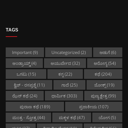
TAGS
Important
(9)
Uncategorized
(2)
ಅಡುಗೆ
(6)
ಆಂಡ್ರಾಯ್ಡ್
(4)
ಆಯುರ್ವೇದ
(32)
ಆರೋಗ್ಯ
(54)
ಒಗಟು
(15)
ಕಗ್ಗ
(22)
ಕಥೆ
(204)
ಕ್ವಿಜ್ - ರಸಪ್ರಶ್ನೆ
(11)
ಗಾದೆ
(25)
ಜೋಕ್ಸ್
(19)
ಝೆನ್ ಕಥೆ
(24)
ಧಾರ್ಮಿಕ
(303)
ಪುಣ್ಯ ಕ್ಷೇತ್ರ
(99)
ಪುರಾಣ ಕಥೆ
(189)
ಪ್ರಜಾಕೀಯ
(107)
ಮಂತ್ರ - ಸ್ತೋತ್ರ
(44)
ಮಕ್ಕಳ ಕಥೆ
(47)
ಯೋಗ
(5)