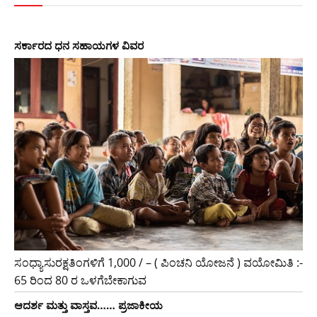
ಸರ್ಕಾರದ​ ​ಧನ ಸಹಾಯಗಳ ವಿವರ
ಸಂಧ್ಯಾಸುರಕ್ಷತಿಂಗಳಿಗೆ 1,000 / – ( ಪಿಂಚನಿ ಯೋಜನೆ ) ವಯೋಮಿತಿ :-
65 ರಿಂದ 80 ರ ಒಳಗೆಬೇಕಾಗುವ
ಆದರ್ಶ ಮತ್ತು ವಾಸ್ತವ…… ಪ್ರಜಾಕೀಯ