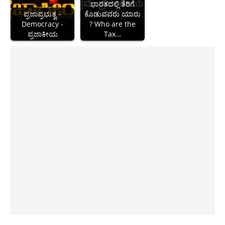
ಭಾರತದಲ್ಲಿ ತೆರಿಗೆ
ಪ್ರಜಾಪ್ರಭುತ್ವ -
ಕೊಡುವವರು ಯಾರು
Democracy -
? Who are the
ಪ್ರಜಾಕೀಯ
Tax…