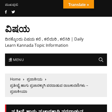
ಮುಖಪುಟ
Translate »
ವಿಷಯ
ದಿನಕ್ಕೊಂದು ವಿಷಯ ಕಲಿ , ಕಲಿಯಿರಿ , ಕಲಿಸಿರಿ | Daily
Learn Kannada Topic Information
MENU
Home
ಪ್ರಜಾಕೀಯ
ಪ್ರತೀಷ್ಟೆ ಹಾಗು ಪ್ರಚಾರಕ್ಕಾಗಿ ಪರದಾಡುವ ರಾಜಕಾರಣಿಗಳು –
ಪ್ರಜಾಕೀಯಾ
ಪ್ರತೀಷ್ಟೆ ಹಾಗು ಪ್ರಚಾರಕ್ಕಾಗಿ ಪರದಾಡುವ