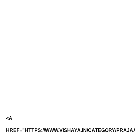
<A
HREF="HTTPS://WWW.VISHAYA.IN/CATEGORY/PRAJAA