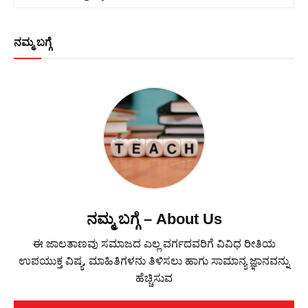
ನಮ್ಮ ಬಗ್ಗೆ
ನಮ್ಮ ಬಗ್ಗೆ – About Us
ಈ ಜಾಲತಾಣವು ಸಮಾಜದ ಎಲ್ಲ ವರ್ಗದವರಿಗೆ ವಿವಿಧ ರೀತಿಯ
ಉಪಯುಕ್ತ ವಿಷ್ಯ, ಮಾಹಿತಿಗಳನು ತಿಳಿಸಲು ಹಾಗು ಸಾಮಾನ್ಯ ಜ್ಞಾನವನ್ನು
ಹೆಚ್ಚಿಸುವ