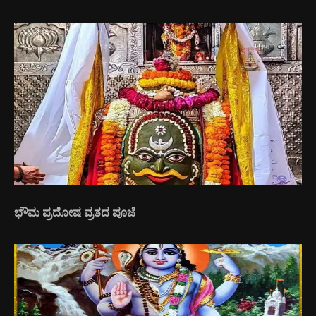
ಭೌಮ ಪ್ರದೋಷ ವ್ರತದ ಪೂಜೆ