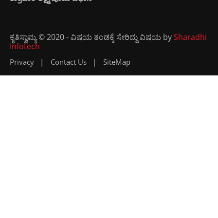
ಕೃತಿಸ್ವಾಮ್ಯ © 2020 - ವಿಷಯ ತಂಡಕ್ಕೆ ಸೇರಿದ್ದು ವಿಷಯ by
Sharadhi
Infotech
Privacy
Contact Us
SiteMap