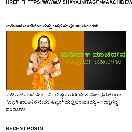
HREF="HTTPS://WWW.VISHAYA.IN/TAG/">MAACHIDEV
ಮಡಿವಾಳ ಮಾಚಿದೇವ ಮತ್ತು ಆತನ ಸಂಪೂರ್ಣ ವಚನಗಳು
ಮಡಿವಾಳ ಮಾಚಿದೇವ – ವೀರನಿಷ್ಠೆಯ ಶರಣನೀತ. ವಿಜಾಪುರ ಜಿಲ್ಲೆಯ
ಸಿಂಧಗಿ ತಾಲೂಕಿನ ದೇವರ ಹಿಪ್ಪರಗಿಯಲ್ಲಿ ಪರುವತಯ್ಯ – ಸುಜ್ನಾನವ್ವ
ದಂಪತಿಗಳ
RECENT POSTS