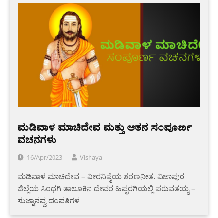
ಮಡಿವಾಳ ಮಾಚಿದೇವ ಮತ್ತು ಆತನ ಸಂಪೂರ್ಣ
ವಚನಗಳು
16/Apr/2023
Vishaya
ಮಡಿವಾಳ ಮಾಚಿದೇವ – ವೀರನಿಷ್ಠೆಯ ಶರಣನೀತ. ವಿಜಾಪುರ
ಜಿಲ್ಲೆಯ ಸಿಂಧಗಿ ತಾಲೂಕಿನ ದೇವರ ಹಿಪ್ಪರಗಿಯಲ್ಲಿ ಪರುವತಯ್ಯ –
ಸುಜ್ನಾನವ್ವ ದಂಪತಿಗಳ