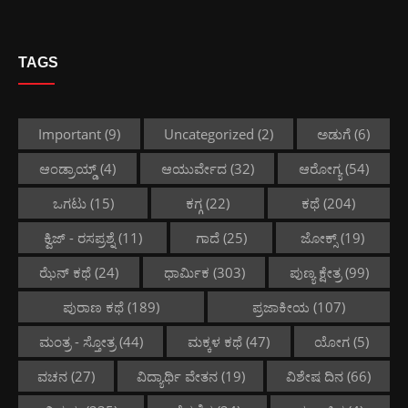
TAGS
Important
(9)
Uncategorized
(2)
ಅಡುಗೆ
(6)
ಆಂಡ್ರಾಯ್ಡ್
(4)
ಆಯುರ್ವೇದ
(32)
ಆರೋಗ್ಯ
(54)
ಒಗಟು
(15)
ಕಗ್ಗ
(22)
ಕಥೆ
(204)
ಕ್ವಿಜ್ - ರಸಪ್ರಶ್ನೆ
(11)
ಗಾದೆ
(25)
ಜೋಕ್ಸ್
(19)
ಝೆನ್ ಕಥೆ
(24)
ಧಾರ್ಮಿಕ
(303)
ಪುಣ್ಯ ಕ್ಷೇತ್ರ
(99)
ಪುರಾಣ ಕಥೆ
(189)
ಪ್ರಜಾಕೀಯ
(107)
ಮಂತ್ರ - ಸ್ತೋತ್ರ
(44)
ಮಕ್ಕಳ ಕಥೆ
(47)
ಯೋಗ
(5)
ವಚನ
(27)
ವಿದ್ಯಾರ್ಥಿ ವೇತನ
(19)
ವಿಶೇಷ ದಿನ
(66)