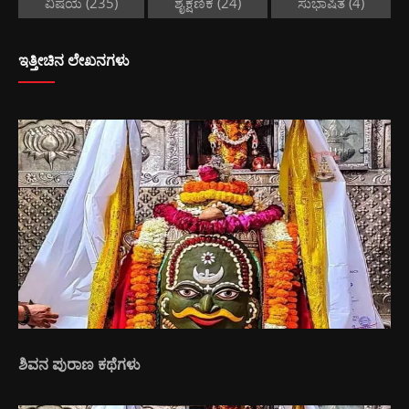
ವಿಷಯ
(235)
ಶೈಕ್ಷಣಿಕ
(24)
ಸುಭಾಷಿತ
(4)
ಇತ್ತೀಚಿನ ಲೇಖನಗಳು
ಶಿವನ ಪುರಾಣ ಕಥೆಗಳು