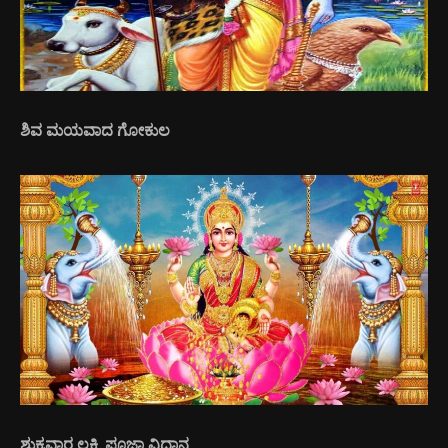
ಶಿವ ಮಯವಾದ ಗೋಕುಲ
ಶುಕ್ರವಾರ ಲಕ್ಷ್ಮಿ ಪೂಜಾ ವಿಧಾನ