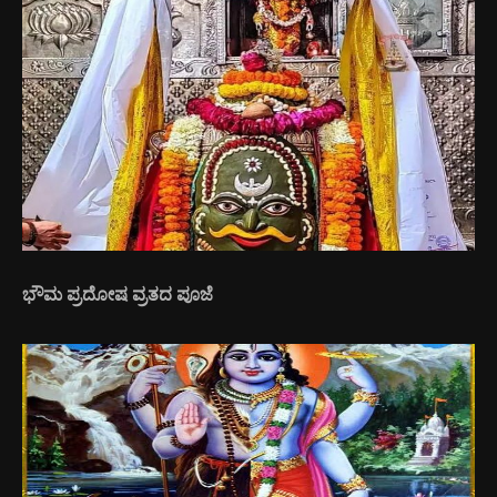
ಭೌಮ ಪ್ರದೋಷ ವ್ರತದ ಪೂಜೆ