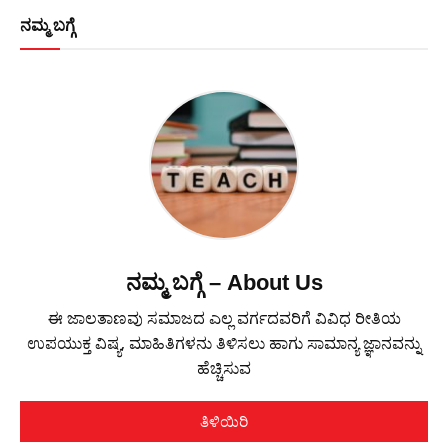
ನಮ್ಮ ಬಗ್ಗೆ
ನಮ್ಮ ಬಗ್ಗೆ – About Us
ಈ ಜಾಲತಾಣವು ಸಮಾಜದ ಎಲ್ಲ ವರ್ಗದವರಿಗೆ ವಿವಿಧ ರೀತಿಯ
ಉಪಯುಕ್ತ ವಿಷ್ಯ, ಮಾಹಿತಿಗಳನು ತಿಳಿಸಲು ಹಾಗು ಸಾಮಾನ್ಯ ಜ್ಞಾನವನ್ನು
ಹೆಚ್ಚಿಸುವ
ತಿಳಿಯಿರಿ