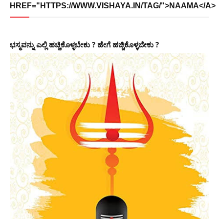
HREF="HTTPS://WWW.VISHAYA.IN/TAG/">NAAMA</A>
ಭಸ್ಮವನ್ನು ಎಲ್ಲಿ ಹಚ್ಚಿಕೊಳ್ಳಬೇಕು ? ಹೇಗೆ ಹಚ್ಚಿಕೊಳ್ಳಬೇಕು ?