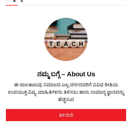
ನಮ್ಮ ಬಗ್ಗೆ – About Us
ಈ ಜಾಲತಾಣವು ಸಮಾಜದ ಎಲ್ಲ ವರ್ಗದವರಿಗೆ ವಿವಿಧ ರೀತಿಯ
ಉಪಯುಕ್ತ ವಿಷ್ಯ, ಮಾಹಿತಿಗಳನು ತಿಳಿಸಲು ಹಾಗು ಸಾಮಾನ್ಯ ಜ್ಞಾನವನ್ನು
ಹೆಚ್ಚಿಸುವ
ತಿಳಿಯಿರಿ