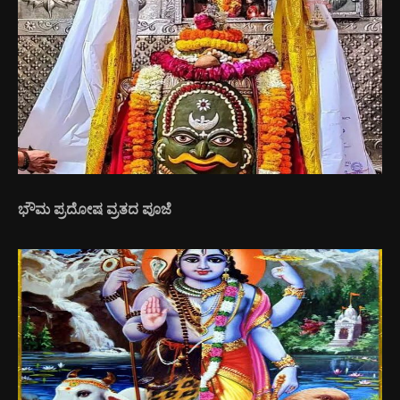
ಭೌಮ ಪ್ರದೋಷ ವ್ರತದ ಪೂಜೆ