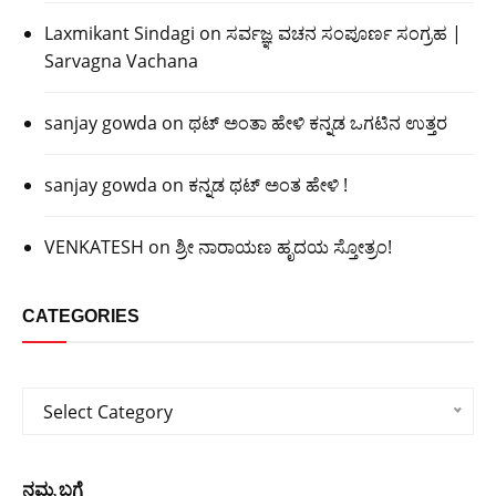
Laxmikant Sindagi
on
ಸರ್ವಜ್ಞ ವಚನ ಸಂಪೂರ್ಣ ಸಂಗ್ರಹ |
Sarvagna Vachana
sanjay gowda
on
ಥಟ್ ಅಂತಾ ಹೇಳಿ ಕನ್ನಡ ಒಗಟಿನ ಉತ್ತರ
sanjay gowda
on
ಕನ್ನಡ ಥಟ್ ಅಂತ ಹೇಳಿ !
VENKATESH
on
ಶ್ರೀ ನಾರಾಯಣ ಹೃದಯ ಸ್ತೋತ್ರಂ!
CATEGORIES
Categories
Select Category
ನಮ್ಮ ಬಗ್ಗೆ