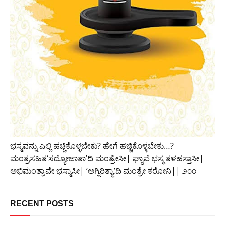
ಭಸ್ಮವನ್ನು ಎಲ್ಲಿ ಹಚ್ಚಿಕೊಳ್ಳಬೇಕು? ಹೇಗೆ ಹಚ್ಚಿಕೊಳ್ಳಬೇಕು…?
ಮಂತ್ರಸಹಿತ‘ಸದ್ಯೋಜಾತಾ’ದಿ ಮಂತ್ರೇಸೀ| ಘ್ಯಾವೆ ಭಸ್ಮ ತಳಹಸ್ತಾಸೀ|
ಅಭಿಮಂತ್ರಾವೇ ಭಸ್ಮಾಸೀ| ‘ಅಗ್ನಿರಿತ್ಯಾ’ದಿ ಮಂತ್ರೇ ಕರೋನಿ|| ೨೦೦
RECENT POSTS