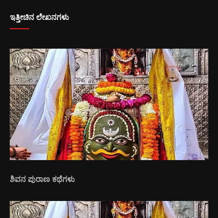
ಇತ್ತೀಚಿನ ಲೇಖನಗಳು
ಶಿವನ ಪುರಾಣ ಕಥೆಗಳು