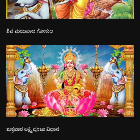
ಶಿವ ಮಯವಾದ ಗೋಕುಲ
ಶುಕ್ರವಾರ ಲಕ್ಷ್ಮಿ ಪೂಜಾ ವಿಧಾನ