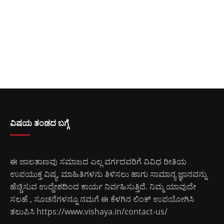
ವಿಷಯ ತಂಡದ ಬಗ್ಗೆ
ಈ ಜಾಲತಾಣವು ಸಮಾಜದ ಎಲ್ಲ ವರ್ಗದವರಿಗೆ ವಿವಿಧ ರೀತಿಯ
ಉಪಯುಕ್ತ ವಿಷ್ಯ, ಮಾಹಿತಿಗಳನು ತಿಳಿಸಲು ಹಾಗು ಸಾಮಾನ್ಯ ಜ್ಞಾನವನ್ನು
ಹೆಚ್ಚಿಸುವ ಉದ್ದೇಶದಿಂದ ಕಾರ್ಯ ನಿರ್ವಹಿಸುತ್ತಿದೆ. ನಿಮ್ಮ ಯಾವುದೇ
ಸಲಹೆ , ಸೂಚನೆಗಳನ್ನೂ ನಮಗೆ ಈ ಕೆಳಗಿನ ಲಿಂಕ್ ಉಪಯೋಗಿಸಿ
ತಲುಪಿಸಿ
https://www.vishaya.in/contact-us/