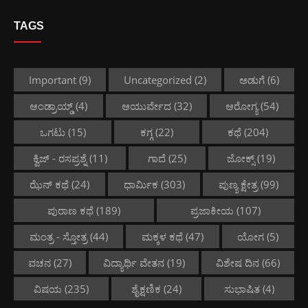
TAGS
Important
(9)
Uncategorized
(2)
ಅಡುಗೆ
(6)
ಆಂಡ್ರಾಯ್ಡ್
(4)
ಆಯುರ್ವೇದ
(32)
ಆರೋಗ್ಯ
(54)
ಒಗಟು
(15)
ಕಗ್ಗ
(22)
ಕಥೆ
(204)
ಕ್ವಿಜ್ - ರಸಪ್ರಶ್ನೆ
(11)
ಗಾದೆ
(25)
ಜೋಕ್ಸ್
(19)
ಝೆನ್ ಕಥೆ
(24)
ಧಾರ್ಮಿಕ
(303)
ಪುಣ್ಯ ಕ್ಷೇತ್ರ
(99)
ಪುರಾಣ ಕಥೆ
(189)
ಪ್ರಜಾಕೀಯ
(107)
ಮಂತ್ರ - ಸ್ತೋತ್ರ
(44)
ಮಕ್ಕಳ ಕಥೆ
(47)
ಯೋಗ
(5)
ವಚನ
(27)
ವಿದ್ಯಾರ್ಥಿ ವೇತನ
(19)
ವಿಶೇಷ ದಿನ
(66)
ವಿಷಯ
(235)
ಶೈಕ್ಷಣಿಕ
(24)
ಸುಭಾಷಿತ
(4)