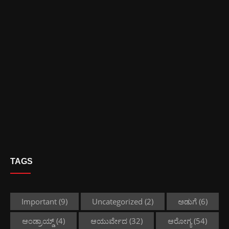
TAGS
Important
(9)
Uncategorized
(2)
ಅಡುಗೆ
(6)
ಆಂಡ್ರಾಯ್ಡ್
(4)
ಆಯುರ್ವೇದ
(32)
ಆರೋಗ್ಯ
(54)