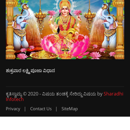
ಶುಕ್ರವಾರ ಲಕ್ಷ್ಮಿ ಪೂಜಾ ವಿಧಾನ
ಕೃತಿಸ್ವಾಮ್ಯ © 2020 - ವಿಷಯ ತಂಡಕ್ಕೆ ಸೇರಿದ್ದು ವಿಷಯ by
Sharadhi
Infotech
Privacy
Contact Us
SiteMap