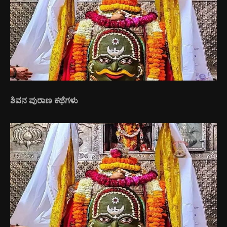
ಶಿವನ ಪುರಾಣ ಕಥೆಗಳು