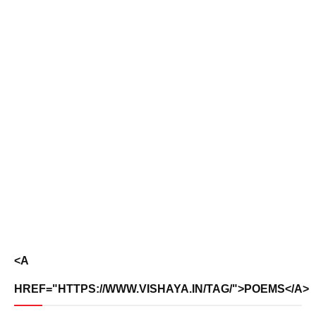
<A
HREF="HTTPS://WWW.VISHAYA.IN/TAG/">POEMS</A>