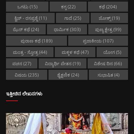
ಒಗಟು
(15)
ಕಗ್ಗ
(22)
ಕಥೆ
(204)
ಕ್ವಿಜ್ - ರಸಪ್ರಶ್ನೆ
(11)
ಗಾದೆ
(25)
ಜೋಕ್ಸ್
(19)
ಝೆನ್ ಕಥೆ
(24)
ಧಾರ್ಮಿಕ
(303)
ಪುಣ್ಯ ಕ್ಷೇತ್ರ
(99)
ಪುರಾಣ ಕಥೆ
(189)
ಪ್ರಜಾಕೀಯ
(107)
ಮಂತ್ರ - ಸ್ತೋತ್ರ
(44)
ಮಕ್ಕಳ ಕಥೆ
(47)
ಯೋಗ
(5)
ವಚನ
(27)
ವಿದ್ಯಾರ್ಥಿ ವೇತನ
(19)
ವಿಶೇಷ ದಿನ
(66)
ವಿಷಯ
(235)
ಶೈಕ್ಷಣಿಕ
(24)
ಸುಭಾಷಿತ
(4)
ಇತ್ತೀಚಿನ ಲೇಖನಗಳು