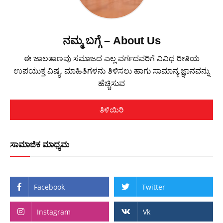
ನಮ್ಮ ಬಗ್ಗೆ – About Us
ಈ ಜಾಲತಾಣವು ಸಮಾಜದ ಎಲ್ಲ ವರ್ಗದವರಿಗೆ ವಿವಿಧ ರೀತಿಯ
ಉಪಯುಕ್ತ ವಿಷ್ಯ, ಮಾಹಿತಿಗಳನು ತಿಳಿಸಲು ಹಾಗು ಸಾಮಾನ್ಯ ಜ್ಞಾನವನ್ನು
ಹೆಚ್ಚಿಸುವ
ತಿಳಿಯಿರಿ
ಸಾಮಾಜಿಕ ಮಾಧ್ಯಮ
Facebook
Twitter
Instagram
Vk