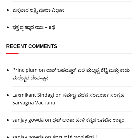
ಶುಕ್ರವಾರ ಲಕ್ಷ್ಮಿ ಪೂಜಾ ವಿಧಾನ
ಭಕ್ತ ಪ್ರಹ್ಲಾದ ರಾಜ – ಕಥೆ
RECENT COMMENTS
Principium
on
ರಾವ್ ಬಹದ್ದೂರ್ ಎಲೆ ಮಲ್ಲಪ್ಪ ಶೆಟ್ಟಿ ಮತ್ತು ಕಾಡು
ಮಲ್ಲೇಶ್ವರ ದೇವಸ್ಥಾನ
Laxmikant Sindagi
on
ಸರ್ವಜ್ಞ ವಚನ ಸಂಪೂರ್ಣ ಸಂಗ್ರಹ |
Sarvagna Vachana
sanjay gowda
on
ಥಟ್ ಅಂತಾ ಹೇಳಿ ಕನ್ನಡ ಒಗಟಿನ ಉತ್ತರ
sanjay gowda
on
ಕನ್ನಡ ಥಟ್ ಅಂತ ಹೇಳಿ !