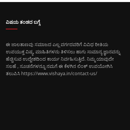
ವಿಷಯ ತಂಡದ ಬಗ್ಗೆ
ಈ ಜಾಲತಾಣವು ಸಮಾಜದ ಎಲ್ಲ ವರ್ಗದವರಿಗೆ ವಿವಿಧ ರೀತಿಯ
ಉಪಯುಕ್ತ ವಿಷ್ಯ, ಮಾಹಿತಿಗಳನು ತಿಳಿಸಲು ಹಾಗು ಸಾಮಾನ್ಯ ಜ್ಞಾನವನ್ನು
ಹೆಚ್ಚಿಸುವ ಉದ್ದೇಶದಿಂದ ಕಾರ್ಯ ನಿರ್ವಹಿಸುತ್ತಿದೆ. ನಿಮ್ಮ ಯಾವುದೇ
ಸಲಹೆ , ಸೂಚನೆಗಳನ್ನೂ ನಮಗೆ ಈ ಕೆಳಗಿನ ಲಿಂಕ್ ಉಪಯೋಗಿಸಿ
ತಲುಪಿಸಿ
https://www.vishaya.in/contact-us/