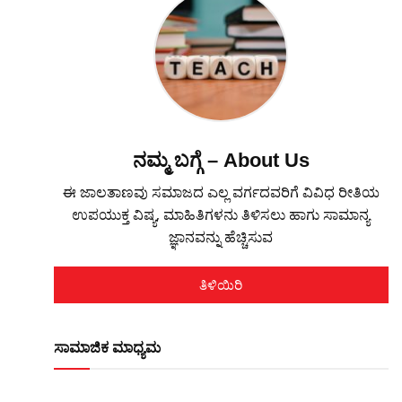
ನಮ್ಮ ಬಗ್ಗೆ – About Us
ಈ ಜಾಲತಾಣವು ಸಮಾಜದ ಎಲ್ಲ ವರ್ಗದವರಿಗೆ ವಿವಿಧ ರೀತಿಯ
ಉಪಯುಕ್ತ ವಿಷ್ಯ, ಮಾಹಿತಿಗಳನು ತಿಳಿಸಲು ಹಾಗು ಸಾಮಾನ್ಯ
ಜ್ಞಾನವನ್ನು ಹೆಚ್ಚಿಸುವ
ತಿಳಿಯಿರಿ
ಸಾಮಾಜಿಕ ಮಾಧ್ಯಮ