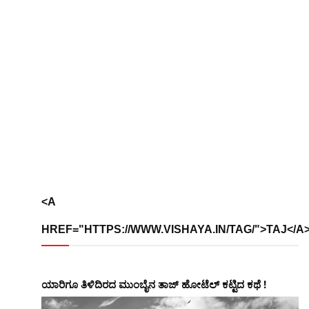
<A
HREF="HTTPS://WWW.VISHAYA.IN/TAG/">TAJ</A
ಯಾರಿಗೂ ತಿಳಿದಿರದ ಮುಂಬೈನ ತಾಜ್ ಹೋಟೆಲ್ ಕಟ್ಟಿದ ಕಥೆ !