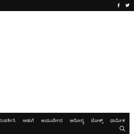
ಸಂಪರ್ಕಿಸಿ
ಅಡುಗೆ
ಆಯುರ್ವೇದ
ಆರೋಗ್ಯ
ಜೋಕ್ಸ್
ಧಾರ್ಮಿಕ