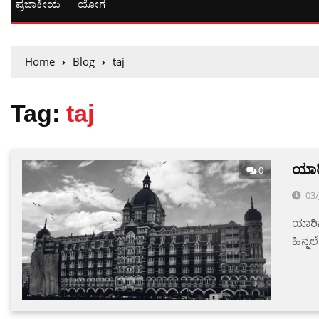
ಪ್ರಜಾಕೀಯ
ಯೋಗ
Home
Blog
taj
Tag:
taj
ಯಾರ
0
03
ಯಾರಿಗ
ಹಿನ್ನ