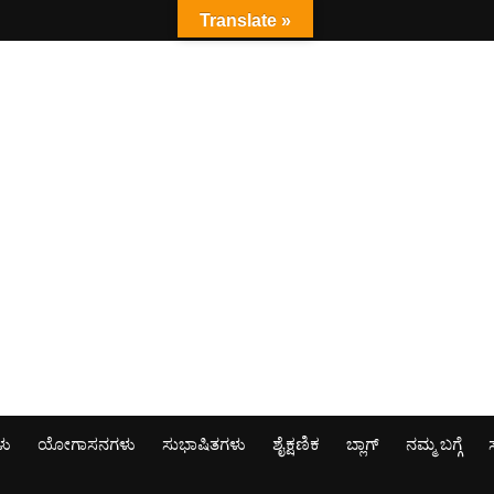
Translate »
ಳು
ಯೋಗಾಸನಗಳು
ಸುಭಾಷಿತಗಳು
ಶೈಕ್ಷಣಿಕ
ಬ್ಲಾಗ್
ನಮ್ಮ ಬಗ್ಗೆ