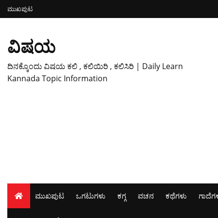
ಮುಖಪುಟ
ವಿಷಯ
ದಿನಕ್ಕೊಂದು ವಿಷಯ ಕಲಿ , ಕಲಿಯಿರಿ , ಕಲಿಸಿರಿ | Daily Learn
Kannada Topic Information
ಮುಖಪುಟ
ಒಗಟುಗಳು
ಕಗ್ಗ
ವಚನ
ಕಥೆಗಳು
ಗಾದೆಗ