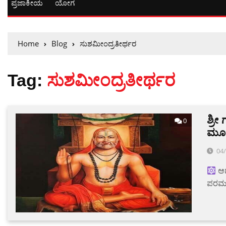
ಪ್ರಜಾಕೀಯ
ಯೋಗ
Home
Blog
ಸುಶಮೀಂದ್ರತೀರ್ಥರ
Tag:
ಸುಶಮೀಂದ್ರತೀರ್ಥರ
ಶ್ರೀ
0
ಮೂಲ
04
ಆಧ್
ಪರಮಪೂ