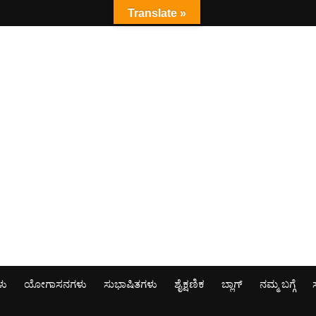
Translate »
ಳು
ಯೋಗಾಸನಗಳು
ಸುಭಾಷಿತಗಳು
ಶೈಕ್ಷಣಿಕ
ಬ್ಲಾಗ್
ನಮ್ಮ ಬಗ್ಗೆ