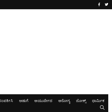
ಸಂಪರ್ಕಿಸಿ
ಅಡುಗೆ
ಆಯುರ್ವೇದ
ಆರೋಗ್ಯ
ಜೋಕ್ಸ್
ಧಾರ್ಮಿಕ