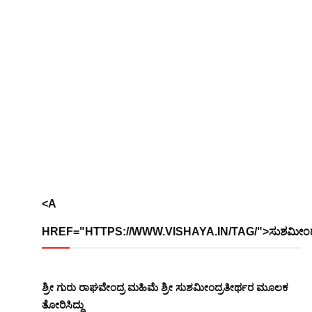
<A
HREF="HTTPS://WWW.VISHAYA.IN/TAG/">ಸುಶಮೀಂದ್
ಶ್ರೀ ಗುರು ರಾಘವೇಂದ್ರ ಮಹಿಮೆ ಶ್ರೀ ಸುಶಮೀಂದ್ರತೀರ್ಥರ ಮೂಲಕ
ತೋರಿಸಿದ್ದು