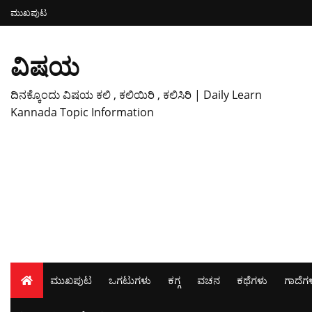
ಮುಖಪುಟ
ವಿಷಯ
ದಿನಕ್ಕೊಂದು ವಿಷಯ ಕಲಿ , ಕಲಿಯಿರಿ , ಕಲಿಸಿರಿ | Daily Learn
Kannada Topic Information
ಮುಖಪುಟ
ಒಗಟುಗಳು
ಕಗ್ಗ
ವಚನ
ಕಥೆಗಳು
ಗಾದೆಗ