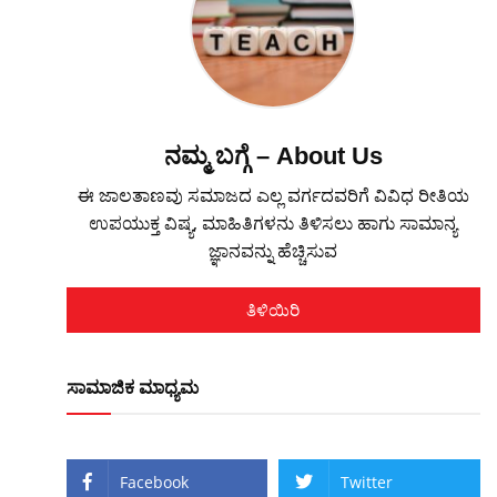
ನಮ್ಮ ಬಗ್ಗೆ – About Us
ಈ ಜಾಲತಾಣವು ಸಮಾಜದ ಎಲ್ಲ ವರ್ಗದವರಿಗೆ ವಿವಿಧ ರೀತಿಯ
ಉಪಯುಕ್ತ ವಿಷ್ಯ, ಮಾಹಿತಿಗಳನು ತಿಳಿಸಲು ಹಾಗು ಸಾಮಾನ್ಯ
ಜ್ಞಾನವನ್ನು ಹೆಚ್ಚಿಸುವ
ತಿಳಿಯಿರಿ
ಸಾಮಾಜಿಕ ಮಾಧ್ಯಮ
Facebook
Twitter