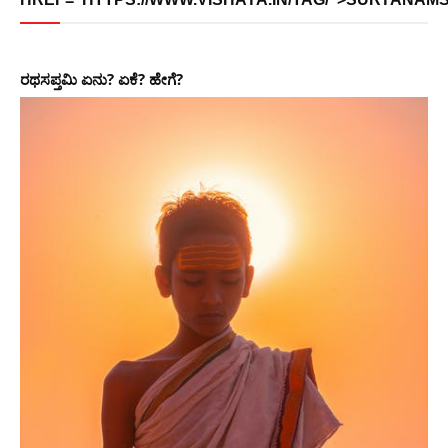
ರಥಸಪ್ತಮಿ ಏನು? ಏಕೆ? ಹೇಗೆ?