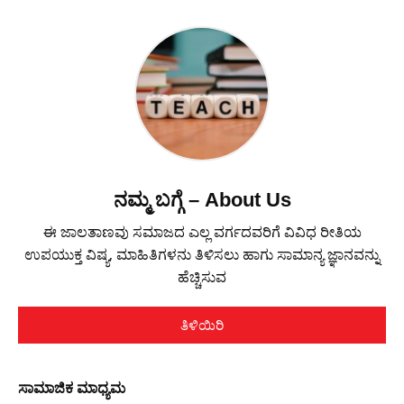
ನಮ್ಮ ಬಗ್ಗೆ – About Us
ಈ ಜಾಲತಾಣವು ಸಮಾಜದ ಎಲ್ಲ ವರ್ಗದವರಿಗೆ ವಿವಿಧ ರೀತಿಯ
ಉಪಯುಕ್ತ ವಿಷ್ಯ, ಮಾಹಿತಿಗಳನು ತಿಳಿಸಲು ಹಾಗು ಸಾಮಾನ್ಯ ಜ್ಞಾನವನ್ನು
ಹೆಚ್ಚಿಸುವ
ತಿಳಿಯಿರಿ
ಸಾಮಾಜಿಕ ಮಾಧ್ಯಮ