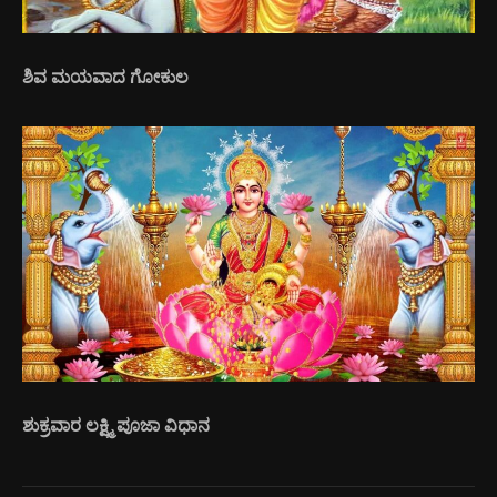
ಶಿವ ಮಯವಾದ ಗೋಕುಲ
ಶುಕ್ರವಾರ ಲಕ್ಷ್ಮಿ ಪೂಜಾ ವಿಧಾನ