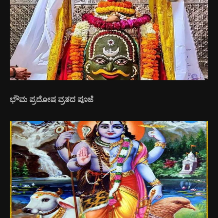
ಭೌಮ ಪ್ರದೋಷ ವ್ರತದ ಪೂಜೆ