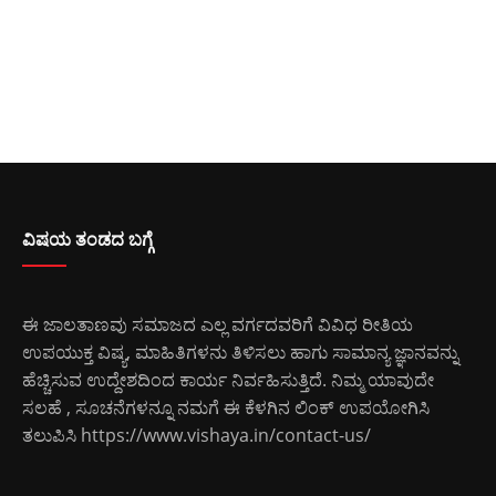
ವಿಷಯ ತಂಡದ ಬಗ್ಗೆ
ಈ ಜಾಲತಾಣವು ಸಮಾಜದ ಎಲ್ಲ ವರ್ಗದವರಿಗೆ ವಿವಿಧ ರೀತಿಯ
ಉಪಯುಕ್ತ ವಿಷ್ಯ, ಮಾಹಿತಿಗಳನು ತಿಳಿಸಲು ಹಾಗು ಸಾಮಾನ್ಯ ಜ್ಞಾನವನ್ನು
ಹೆಚ್ಚಿಸುವ ಉದ್ದೇಶದಿಂದ ಕಾರ್ಯ ನಿರ್ವಹಿಸುತ್ತಿದೆ. ನಿಮ್ಮ ಯಾವುದೇ
ಸಲಹೆ , ಸೂಚನೆಗಳನ್ನೂ ನಮಗೆ ಈ ಕೆಳಗಿನ ಲಿಂಕ್ ಉಪಯೋಗಿಸಿ
ತಲುಪಿಸಿ
https://www.vishaya.in/contact-us/