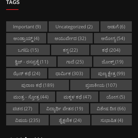
TAGS
Important
(9)
Uncategorized
(2)
ಅಡುಗೆ
(6)
ಆಂಡ್ರಾಯ್ಡ್
(4)
ಆಯುರ್ವೇದ
(32)
ಆರೋಗ್ಯ
(54)
ಒಗಟು
(15)
ಕಗ್ಗ
(22)
ಕಥೆ
(204)
ಕ್ವಿಜ್ - ರಸಪ್ರಶ್ನೆ
(11)
ಗಾದೆ
(25)
ಜೋಕ್ಸ್
(19)
ಝೆನ್ ಕಥೆ
(24)
ಧಾರ್ಮಿಕ
(303)
ಪುಣ್ಯ ಕ್ಷೇತ್ರ
(99)
ಪುರಾಣ ಕಥೆ
(189)
ಪ್ರಜಾಕೀಯ
(107)
ಮಂತ್ರ - ಸ್ತೋತ್ರ
(44)
ಮಕ್ಕಳ ಕಥೆ
(47)
ಯೋಗ
(5)
ವಚನ
(27)
ವಿದ್ಯಾರ್ಥಿ ವೇತನ
(19)
ವಿಶೇಷ ದಿನ
(66)
ವಿಷಯ
(235)
ಶೈಕ್ಷಣಿಕ
(24)
ಸುಭಾಷಿತ
(4)