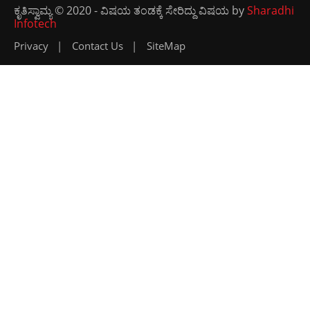
ಕೃತಿಸ್ವಾಮ್ಯ © 2020 - ವಿಷಯ ತಂಡಕ್ಕೆ ಸೇರಿದ್ದು ವಿಷಯ by
Sharadhi
Infotech
Privacy
Contact Us
SiteMap