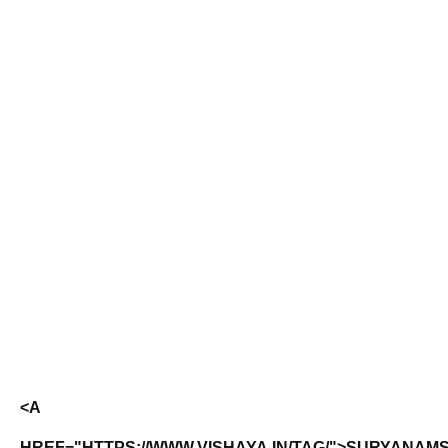
<A
HREF="HTTPS://WWW.VISHAYA.IN/TAG/">SURYANAM