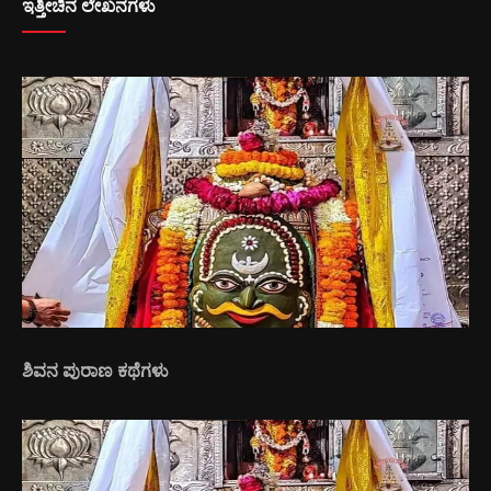
ಇತ್ತೀಚಿನ ಲೇಖನಗಳು
ಶಿವನ ಪುರಾಣ ಕಥೆಗಳು