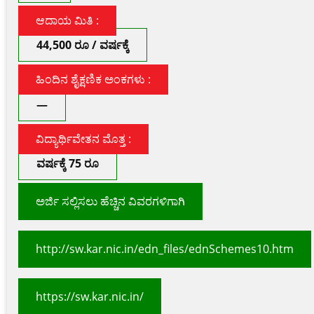
ಆದಾಯ ಮಿತಿ :
44,500 ರೂ / ವರ್ಷಕ್ಕೆ
ಹಿಂದಿನ ಶೈಕ್ಷಣಿಕ ಅಂಕಗಳು :
—
ವಿದ್ಯಾರ್ಥಿವೇತನ ಮೊತ್ತ :
ವರ್ಷಕ್ಕೆ 75 ರೂ
ಅರ್ಜಿ ಸಲ್ಲಿಸಲು ಹೆಚ್ಚಿನ ವಿವರಗಳಿಗಾಗಿ
http://sw.kar.nic.in/edn_files/ednSchemes10.htm
https://sw.kar.nic.in/