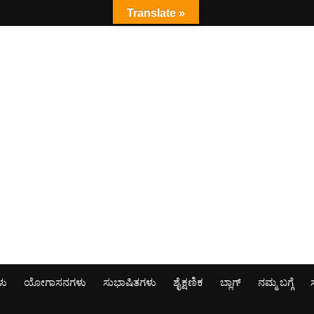
Translate »
ಳು
ಯೋಗಾಸನಗಳು
ಸುಭಾಷಿತಗಳು
ಶೈಕ್ಷಣಿಕ
ಬ್ಲಾಗ್
ನಮ್ಮ ಬಗ್ಗೆ