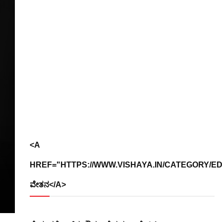
<A
HREF="HTTPS://WWW.VISHAYA.IN/CATEGORY/EDUC
ವೇತನ</A>