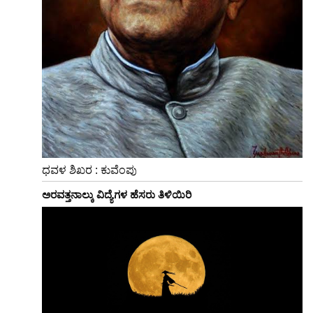
ಧವಳ ಶಿಖರ : ಕುವೆಂಪು
ಅರವತ್ತನಾಲ್ಕು ವಿದ್ಯೆಗಳ ಹೆಸರು ತಿಳಿಯಿರಿ