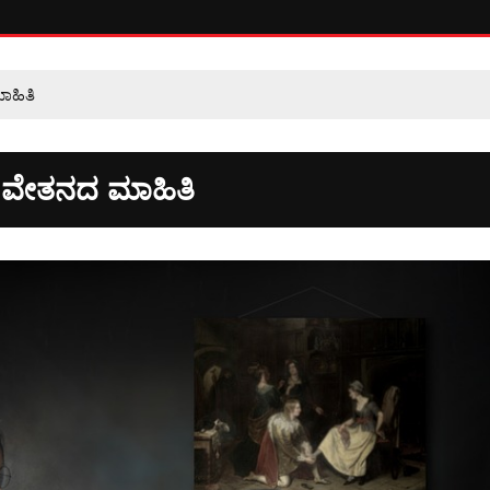
ಮಾಹಿತಿ
್ಥಿ ವೇತನದ ಮಾಹಿತಿ