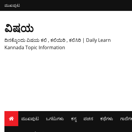
ಮುಖಪುಟ
ವಿಷಯ
ದಿನಕ್ಕೊಂದು ವಿಷಯ ಕಲಿ , ಕಲಿಯಿರಿ , ಕಲಿಸಿರಿ | Daily Learn
Kannada Topic Information
ಮುಖಪುಟ
ಒಗಟುಗಳು
ಕಗ್ಗ
ವಚನ
ಕಥೆಗಳು
ಗಾದೆಗ