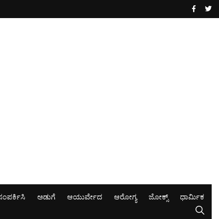
ಸಂಪರ್ಕಿಸಿ
ಅಡುಗೆ
ಆಯುರ್ವೇದ
ಆರೋಗ್ಯ
ಜೋಕ್ಸ್
ಧಾರ್ಮಿಕ