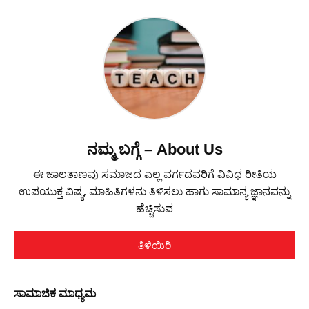
ನಮ್ಮ ಬಗ್ಗೆ – About Us
ಈ ಜಾಲತಾಣವು ಸಮಾಜದ ಎಲ್ಲ ವರ್ಗದವರಿಗೆ ವಿವಿಧ ರೀತಿಯ
ಉಪಯುಕ್ತ ವಿಷ್ಯ, ಮಾಹಿತಿಗಳನು ತಿಳಿಸಲು ಹಾಗು ಸಾಮಾನ್ಯ ಜ್ಞಾನವನ್ನು
ಹೆಚ್ಚಿಸುವ
ತಿಳಿಯಿರಿ
ಸಾಮಾಜಿಕ ಮಾಧ್ಯಮ