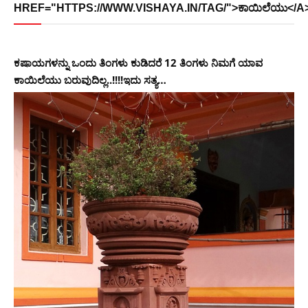
HREF="HTTPS://WWW.VISHAYA.IN/TAG/">ಕಾಯಿಲೆಯು</A
ಕಷಾಯಗಳನ್ನು ಒಂದು ತಿಂಗಳು ಕುಡಿದರೆ 12 ತಿಂಗಳು ನಿಮಗೆ ಯಾವ
ಕಾಯಿಲೆಯು ಬರುವುದಿಲ್ಲ..!!!!ಇದು ಸತ್ಯ…