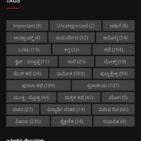
TAGS
Important
(9)
Uncategorized
(2)
ಅಡುಗೆ
(6)
ಆಂಡ್ರಾಯ್ಡ್
(4)
ಆಯುರ್ವೇದ
(32)
ಆರೋಗ್ಯ
(54)
ಒಗಟು
(15)
ಕಗ್ಗ
(22)
ಕಥೆ
(204)
ಕ್ವಿಜ್ - ರಸಪ್ರಶ್ನೆ
(11)
ಗಾದೆ
(25)
ಜೋಕ್ಸ್
(19)
ಝೆನ್ ಕಥೆ
(24)
ಧಾರ್ಮಿಕ
(303)
ಪುಣ್ಯ ಕ್ಷೇತ್ರ
(99)
ಪುರಾಣ ಕಥೆ
(189)
ಪ್ರಜಾಕೀಯ
(107)
ಮಂತ್ರ - ಸ್ತೋತ್ರ
(44)
ಮಕ್ಕಳ ಕಥೆ
(47)
ಯೋಗ
(5)
ವಚನ
(27)
ವಿದ್ಯಾರ್ಥಿ ವೇತನ
(19)
ವಿಶೇಷ ದಿನ
(66)
ವಿಷಯ
(235)
ಶೈಕ್ಷಣಿಕ
(24)
ಸುಭಾಷಿತ
(4)