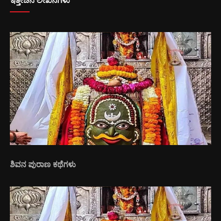
ಇತ್ತೀಚಿನ ಲೇಖನಗಳು
ಶಿವನ ಪುರಾಣ ಕಥೆಗಳು