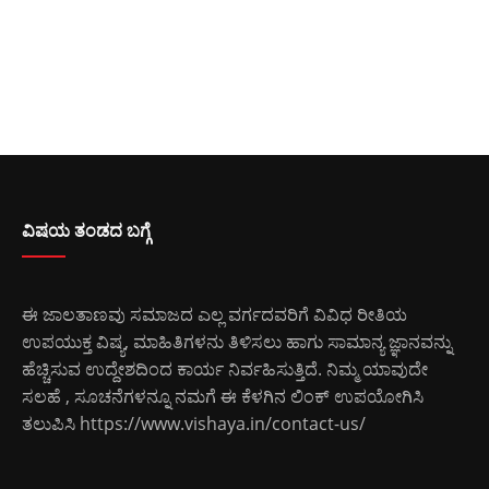
ವಿಷಯ ತಂಡದ ಬಗ್ಗೆ
ಈ ಜಾಲತಾಣವು ಸಮಾಜದ ಎಲ್ಲ ವರ್ಗದವರಿಗೆ ವಿವಿಧ ರೀತಿಯ
ಉಪಯುಕ್ತ ವಿಷ್ಯ, ಮಾಹಿತಿಗಳನು ತಿಳಿಸಲು ಹಾಗು ಸಾಮಾನ್ಯ ಜ್ಞಾನವನ್ನು
ಹೆಚ್ಚಿಸುವ ಉದ್ದೇಶದಿಂದ ಕಾರ್ಯ ನಿರ್ವಹಿಸುತ್ತಿದೆ. ನಿಮ್ಮ ಯಾವುದೇ
ಸಲಹೆ , ಸೂಚನೆಗಳನ್ನೂ ನಮಗೆ ಈ ಕೆಳಗಿನ ಲಿಂಕ್ ಉಪಯೋಗಿಸಿ
ತಲುಪಿಸಿ
https://www.vishaya.in/contact-us/