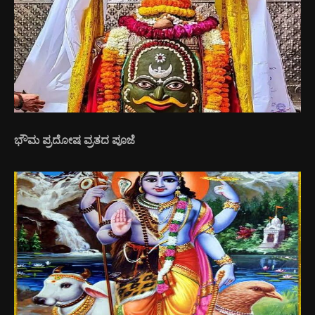
ಭೌಮ ಪ್ರದೋಷ ವ್ರತದ ಪೂಜೆ