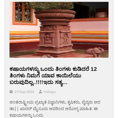
ಕಷಾಯಗಳನ್ನು ಒಂದು ತಿಂಗಳು ಕುಡಿದರೆ 12
ತಿಂಗಳು ನಿಮಗೆ ಯಾವ ಕಾಯಿಲೆಯು
ಬರುವುದಿಲ್ಲ..!!!!ಇದು ಸತ್ಯ…
21/Sep/2024
Vishaya
ಅಂತರಾಷ್ಟ್ರೀಯ ಪ್ರಖ್ಯಾತ ವಿಜ್ಞಾನಿಗಳು, ಕೃಷಿಕರು, ವೈದ್ಯರು ಆದ
ಡಾ|| ಖಾದರ್ ಮೈಸೂರು ಅವರಿಂದ ಆರೋಗ್ಯ ಮಾಹಿತಿ: ಈ
ಕಷಾಯಗಳನ್ನು ಒಂದು