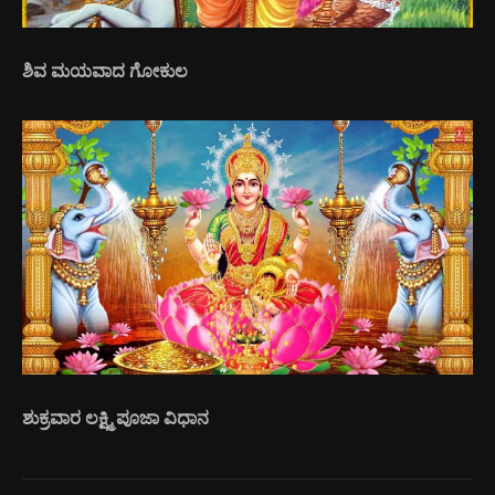
ಶಿವ ಮಯವಾದ ಗೋಕುಲ
ಶುಕ್ರವಾರ ಲಕ್ಷ್ಮಿ ಪೂಜಾ ವಿಧಾನ