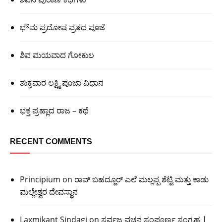
ಭೌಮ ಪ್ರದೋಷ ವ್ರತದ ಪೂಜೆ
ಶಿವ ಮಯವಾದ ಗೋಕುಲ
ಶುಕ್ರವಾರ ಲಕ್ಷ್ಮಿ ಪೂಜಾ ವಿಧಾನ
ಭಕ್ತ ಪ್ರಹ್ಲಾದ ರಾಜ – ಕಥೆ
RECENT COMMENTS
Principium
on
ರಾವ್ ಬಹದ್ದೂರ್ ಎಲೆ ಮಲ್ಲಪ್ಪ ಶೆಟ್ಟಿ ಮತ್ತು ಕಾಡು
ಮಲ್ಲೇಶ್ವರ ದೇವಸ್ಥಾನ
Laxmikant Sindagi
on
ಸರ್ವಜ್ಞ ವಚನ ಸಂಪೂರ್ಣ ಸಂಗ್ರಹ |