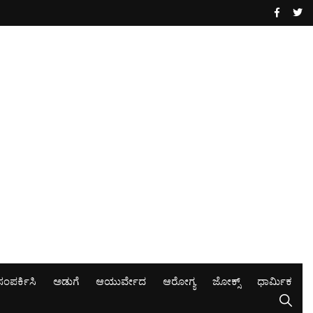
ಸಂಪರ್ಕಿಸಿ
ಅಡುಗೆ
ಆಯುರ್ವೇದ
ಆರೋಗ್ಯ
ಜೋಕ್ಸ್
ಧಾರ್ಮಿಕ