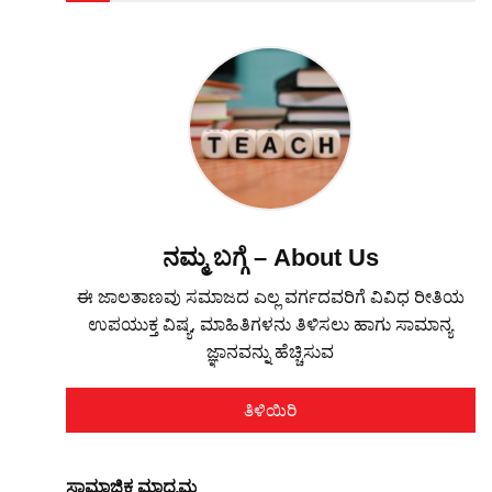
ನಮ್ಮ ಬಗ್ಗೆ – About Us
ಈ ಜಾಲತಾಣವು ಸಮಾಜದ ಎಲ್ಲ ವರ್ಗದವರಿಗೆ ವಿವಿಧ ರೀತಿಯ
ಉಪಯುಕ್ತ ವಿಷ್ಯ, ಮಾಹಿತಿಗಳನು ತಿಳಿಸಲು ಹಾಗು ಸಾಮಾನ್ಯ
ಜ್ಞಾನವನ್ನು ಹೆಚ್ಚಿಸುವ
ತಿಳಿಯಿರಿ
ಸಾಮಾಜಿಕ ಮಾಧ್ಯಮ