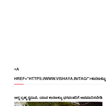
<A
HREF="HTTPS://WWW.VISHAYA.IN/TAG/">ಕಾರಣಕ್ಕೂ
ಅನ್ನ ಬ್ರಹ್ಮ ಸ್ವರೂಪಿ. ಯಾವ ಕಾರಣಕ್ಕೂ ಭಗವಂತನಿಗೆ ಅವಮಾನಿಸಬೇಡಿ