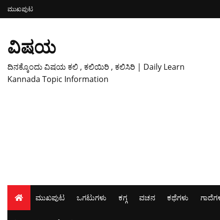
ಮುಖಪುಟ
ವಿಷಯ
ದಿನಕ್ಕೊಂದು ವಿಷಯ ಕಲಿ , ಕಲಿಯಿರಿ , ಕಲಿಸಿರಿ | Daily Learn
Kannada Topic Information
ಮುಖಪುಟ
ಒಗಟುಗಳು
ಕಗ್ಗ
ವಚನ
ಕಥೆಗಳು
ಗಾದೆಗ