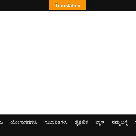
Translate »
ಳು
ಯೋಗಾಸನಗಳು
ಸುಭಾಷಿತಗಳು
ಶೈಕ್ಷಣಿಕ
ಬ್ಲಾಗ್
ನಮ್ಮ ಬಗ್ಗೆ