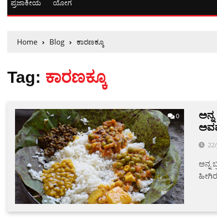
ಪ್ರಜಾಕೀಯ
ಯೋಗ
Home
Blog
ಕಾರಣಕ್ಕೂ
Tag:
ಕಾರಣಕ್ಕೂ
ಅನ್ನ
0
ಅವಮ
22/
ಅನ್ನ 
ಹೀಗಿರ