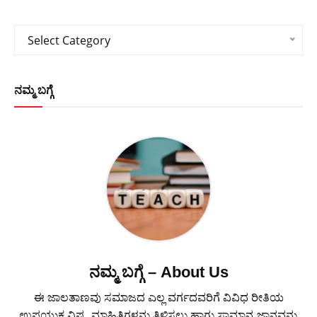
Categories
Select Category
ನಮ್ಮ ಬಗ್ಗೆ
ನಮ್ಮ ಬಗ್ಗೆ – About Us
ಈ ಜಾಲತಾಣವು ಸಮಾಜದ ಎಲ್ಲ ವರ್ಗದವರಿಗೆ ವಿವಿಧ ರೀತಿಯ
ಉಪಯುಕ್ತ ವಿಷ್ಯ, ಮಾಹಿತಿಗಳನು ತಿಳಿಸಲು ಹಾಗು ಸಾಮಾನ್ಯ ಜ್ಞಾನವನ್ನು