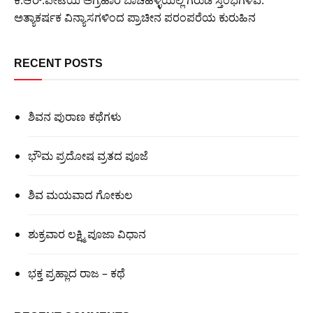
ಅತ್ಯಾಕರ್ಷಕ ವಿನ್ಯಾಸಗಳಿಂದ ಪ್ರಾಚೀನ ಪರಂಪರೆಯ ಕುರುಹಿನ
RECENT POSTS
ಶಿವನ ಪುರಾಣ ಕಥೆಗಳು
ಭೌಮ ಪ್ರದೋಷ ವ್ರತದ ಪೂಜೆ
ಶಿವ ಮಯವಾದ ಗೋಕುಲ
ಶುಕ್ರವಾರ ಲಕ್ಷ್ಮಿ ಪೂಜಾ ವಿಧಾನ
ಭಕ್ತ ಪ್ರಹ್ಲಾದ ರಾಜ – ಕಥೆ