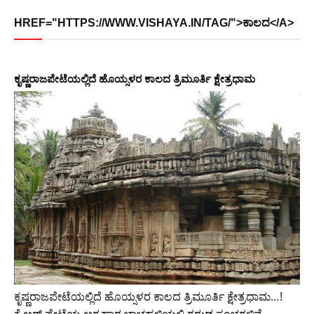
HREF="HTTPS://WWW.VISHAYA.IN/TAG/">ಕಾಲದ</A>
ಕೃಷ್ಣರಾಜಪೇಟೆಯಲ್ಲಿದೆ ಹೊಯ್ಸಳರ ಕಾಲದ ತ್ರಿಮೂರ್ತಿ ಕ್ಷೇತ್ರಧಾಮ
ಕೃಷ್ಣರಾಜಪೇಟೆಯಲ್ಲಿದೆ ಹೊಯ್ಸಳರ ಕಾಲದ ತ್ರಿಮೂರ್ತಿ ಕ್ಷೇತ್ರಧಾಮ…!
ಕೆ.ಆರ್‌.ಪೇಟೆಯ ಅಗ್ರಹಾರ ಬಾಚಹಳ್ಳಿಯಲ್ಲಿ ಗರುಡ ಸ್ತಂಭಗಳಿವೆ.