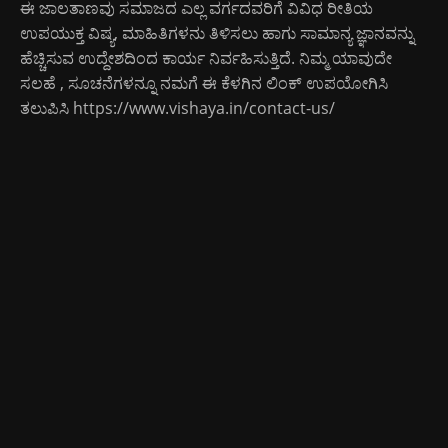
ಈ ಜಾಲತಾಣವು ಸಮಾಜದ ಎಲ್ಲ ವರ್ಗದವರಿಗೆ ವಿವಿಧ ರೀತಿಯ
ಉಪಯುಕ್ತ ವಿಷ್ಯ, ಮಾಹಿತಿಗಳನು ತಿಳಿಸಲು ಹಾಗು ಸಾಮಾನ್ಯ ಜ್ಞಾನವನ್ನು
ಹೆಚ್ಚಿಸುವ ಉದ್ದೇಶದಿಂದ ಕಾರ್ಯ ನಿರ್ವಹಿಸುತ್ತಿದೆ. ನಿಮ್ಮ ಯಾವುದೇ
ಸಲಹೆ , ಸೂಚನೆಗಳನ್ನೂ ನಮಗೆ ಈ ಕೆಳಗಿನ ಲಿಂಕ್ ಉಪಯೋಗಿಸಿ
ತಲುಪಿಸಿ
https://www.vishaya.in/contact-us/