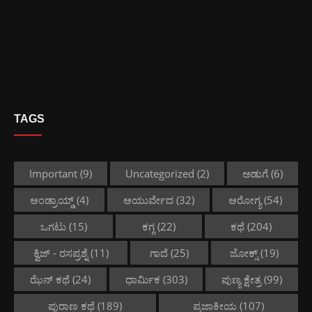
TAGS
Important
(9)
Uncategorized
(2)
ಅಡುಗೆ
(6)
ಆಂಡ್ರಾಯ್ಡ್
(4)
ಆಯುರ್ವೇದ
(32)
ಆರೋಗ್ಯ
(54)
ಒಗಟು
(15)
ಕಗ್ಗ
(22)
ಕಥೆ
(204)
ಕ್ವಿಜ್ - ರಸಪ್ರಶ್ನೆ
(11)
ಗಾದೆ
(25)
ಜೋಕ್ಸ್
(19)
ಝೆನ್ ಕಥೆ
(24)
ಧಾರ್ಮಿಕ
(303)
ಪುಣ್ಯ ಕ್ಷೇತ್ರ
(99)
ಪುರಾಣ ಕಥೆ
(189)
ಪ್ರಜಾಕೀಯ
(107)