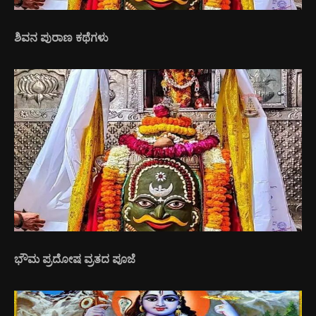
ಶಿವನ ಪುರಾಣ ಕಥೆಗಳು
ಭೌಮ ಪ್ರದೋಷ ವ್ರತದ ಪೂಜೆ