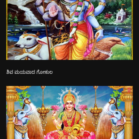
ಶಿವ ಮಯವಾದ ಗೋಕುಲ