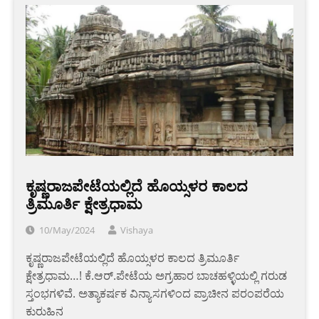
ಕೃಷ್ಣರಾಜಪೇಟೆಯಲ್ಲಿದೆ ಹೊಯ್ಸಳರ ಕಾಲದ
ತ್ರಿಮೂರ್ತಿ ಕ್ಷೇತ್ರಧಾಮ
10/May/2024
Vishaya
ಕೃಷ್ಣರಾಜಪೇಟೆಯಲ್ಲಿದೆ ಹೊಯ್ಸಳರ ಕಾಲದ ತ್ರಿಮೂರ್ತಿ
ಕ್ಷೇತ್ರಧಾಮ…! ಕೆ.ಆರ್‌.ಪೇಟೆಯ ಅಗ್ರಹಾರ ಬಾಚಹಳ್ಳಿಯಲ್ಲಿ ಗರುಡ
ಸ್ತಂಭಗಳಿವೆ. ಅತ್ಯಾಕರ್ಷಕ ವಿನ್ಯಾಸಗಳಿಂದ ಪ್ರಾಚೀನ ಪರಂಪರೆಯ
ಕುರುಹಿನ