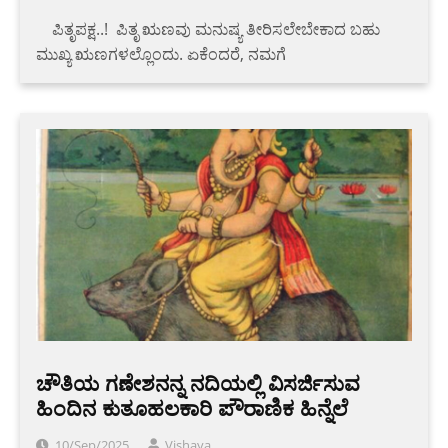
‌ ‌ ‌ ‌ ಪಿತೃಪಕ್ಷ..!‌ ‌ ಪಿತೃ ಋಣವು ಮನುಷ್ಯ ತೀರಿಸಲೇಬೇಕಾದ ಬಹು
ಮುಖ್ಯ ಋಣಗಳಲ್ಲೊಂದು. ಏಕೆಂದರೆ, ನಮಗೆ
ಚೌತಿಯ ಗಣೇಶನನ್ನ ನದಿಯಲ್ಲಿ ವಿಸರ್ಜಿಸುವ
ಹಿಂದಿನ ಕುತೂಹಲಕಾರಿ ಪೌರಾಣಿಕ ಹಿನ್ನೆಲೆ
10/Sep/2025
Vishaya