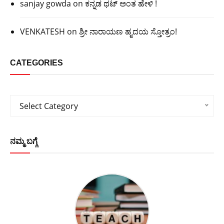
sanjay gowda
on
ಕನ್ನಡ ಥಟ್ ಅಂತ ಹೇಳಿ !
VENKATESH
on
ಶ್ರೀ ನಾರಾಯಣ ಹೃದಯ ಸ್ತೋತ್ರಂ!
CATEGORIES
Categories
Select Category
ನಮ್ಮ ಬಗ್ಗೆ