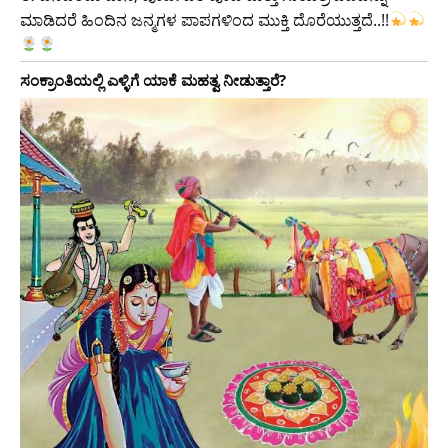
ಮಾಡಿದರೆ ಹಿಂದಿನ ಜನ್ಮಗಳ ಪಾಪಗಳಿಂದ ಮುಕ್ತಿ ದೊರೆಯುತ್ತದೆ..!!
ಸಂಕ್ರಾಂತಿಯಲ್ಲಿ ಎಳ್ಳಿಗೆ ಯಾಕೆ ಮಹತ್ವ ನೀಡುತ್ತಾರೆ?