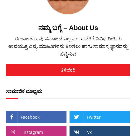
ನಮ್ಮ ಬಗ್ಗೆ – About Us
ಈ ಜಾಲತಾಣವು ಸಮಾಜದ ಎಲ್ಲ ವರ್ಗದವರಿಗೆ ವಿವಿಧ ರೀತಿಯ
ಉಪಯುಕ್ತ ವಿಷ್ಯ, ಮಾಹಿತಿಗಳನು ತಿಳಿಸಲು ಹಾಗು ಸಾಮಾನ್ಯ ಜ್ಞಾನವನ್ನು
ಹೆಚ್ಚಿಸುವ
ತಿಳಿಯಿರಿ
ಸಾಮಾಜಿಕ ಮಾಧ್ಯಮ
Facebook
Twitter
Instagram
Vk