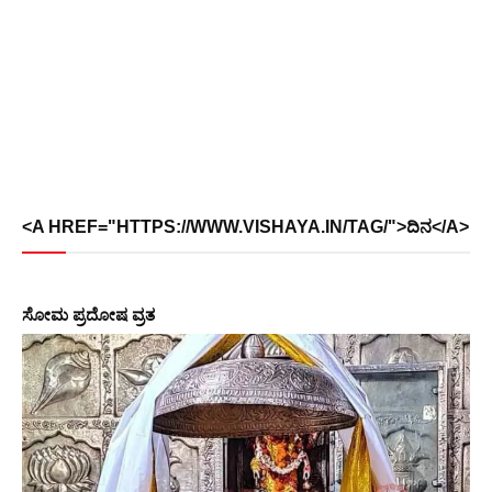
<A HREF="HTTPS://WWW.VISHAYA.IN/TAG/">ದಿನ</A>
ಸೋಮ ಪ್ರದೋಷ ವ್ರತ