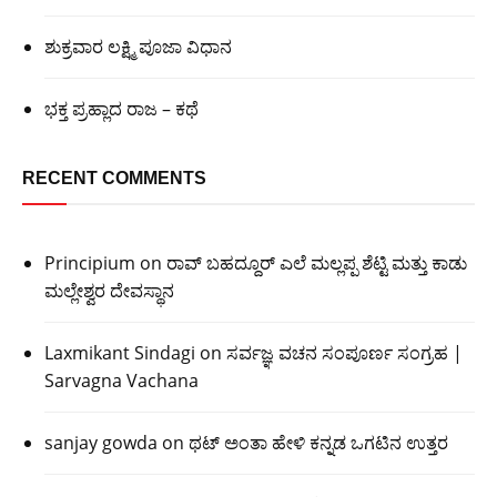
ಶುಕ್ರವಾರ ಲಕ್ಷ್ಮಿ ಪೂಜಾ ವಿಧಾನ
ಭಕ್ತ ಪ್ರಹ್ಲಾದ ರಾಜ – ಕಥೆ
RECENT COMMENTS
Principium
on
ರಾವ್ ಬಹದ್ದೂರ್ ಎಲೆ ಮಲ್ಲಪ್ಪ ಶೆಟ್ಟಿ ಮತ್ತು ಕಾಡು
ಮಲ್ಲೇಶ್ವರ ದೇವಸ್ಥಾನ
Laxmikant Sindagi
on
ಸರ್ವಜ್ಞ ವಚನ ಸಂಪೂರ್ಣ ಸಂಗ್ರಹ |
Sarvagna Vachana
sanjay gowda
on
ಥಟ್ ಅಂತಾ ಹೇಳಿ ಕನ್ನಡ ಒಗಟಿನ ಉತ್ತರ