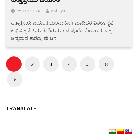
25/Dec/2024
Vishaya
ದತ್ತಾತ್ರೇಯ ಜಯಂತಿಯಂದು ಹೀಗೆ ಮಾಡಿದರೆ ವಿಶೇಷ ಕೃಪೆ
ಲಭಿಸುತ್ತದೆ..! ಮಾರ್ಗಶಿರ ಮಾಸದ ಪೂರ್ಣಿಮೆಯಂದು ದತ್ತರ
ಜನ್ಮವಾದ ಕಾರಣ, ಈ ದಿನ
Posts
1
2
3
4
…
8
pagination
TRANSLATE: