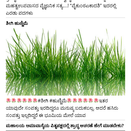
ಮಹತ್ವಉಪವಾಸದ ವೈಜ್ಞಾನಿಕ ಸತ್ಯ….! “ವೈಕುಂಠಏಕಾದಶಿ” ಇದರಲ್ಲಿ
ಎರಡು ಪದಗಳು
ಶೀಗಿ ಹುಣ್ಣಿಮೆ
#ಶೀಗಿ #ಹುಣ್ಣಿಮೆ
ಇತರ
ಯಾವುದೇ ಸಂಪತ್ತು ಇರದಿದ್ದರೂ ಮನುಷ್ಯ ಬದುಕಬಲ್ಲ. ಆದರೆ ಹಸಿರು
ಸಂಪತ್ತು ಇಲ್ಲದಿದ್ದರೆ ಈ ಭೂಮಿಯ ಮೇಲೆ ಯಾವ
ಮಹಾಲಯ ಅಮಾವಾಸ್ಯೆಯ ಪಿತೃಪಕ್ಷದಲ್ಲಿ ಶ್ರಾದ್ಧ ಆಚರಣೆ ಹೇಗೆ ಮಾಡಬೇಕು?