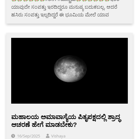
ಯಾವುದೇ ಸಂಪತ್ತು ಇರದಿದ್ದರೂ ಮನುಷ್ಯ ಬದುಕಬಲ್ಲ. ಆದರೆ
ಹಸಿರು ಸಂಪತ್ತು ಇಲ್ಲದಿದ್ದರೆ ಈ ಭೂಮಿಯ ಮೇಲೆ ಯಾವ
ಮಹಾಲಯ ಅಮಾವಾಸ್ಯೆಯ ಪಿತೃಪಕ್ಷದಲ್ಲಿ ಶ್ರಾದ್ಧ
ಆಚರಣೆ ಹೇಗೆ ಮಾಡಬೇಕು?
16/Sep/2025
Vishaya