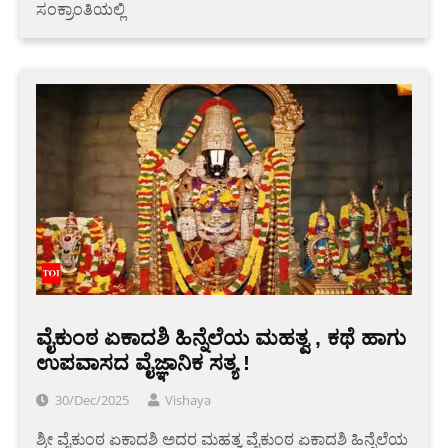
ಸಂಕ್ರಾಂತಿಯಲ್ಲಿ
ವೈಕುಂಠ ಏಕಾದಶಿ ಹಿನ್ನೆಲೆಯ ಮಹತ್ವ , ಕಥೆ ಹಾಗು
ಉಪವಾಸದ ವೈಜ್ಞಾನಿಕ ಸತ್ಯ !
30/Dec/2025
Vishaya
ಶ್ರೀ ವೈಕುಂಠ ಏಕಾದಶಿ ಅದರ ಮಹತ್ವ ವೈಕುಂಠ ಏಕಾದಶಿ ಹಿನ್ನೆಲೆಯ