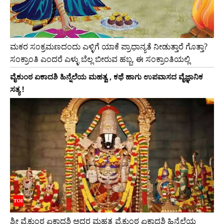
ಮಕರ ಸಂಕ್ರಮಣದಂದು ಎಳ್ಳಿಗೆ ಯಾಕೆ ಪ್ರಾಧಾನ್ಯತೆ ನೀಡುತ್ತಾರೆ ಗೊತ್ತಾ?
ಸಂಕ್ರಾಂತಿ ಎಂದರೆ ಎಳ್ಳು ಬೆಲ್ಲ ಬೀರುವ ಹಬ್ಬ, ಈ ಸಂಕ್ರಾಂತಿಯಲ್ಲಿ
ವೈಕುಂಠ ಏಕಾದಶಿ ಹಿನ್ನೆಲೆಯ ಮಹತ್ವ , ಕಥೆ ಹಾಗು ಉಪವಾಸದ ವೈಜ್ಞಾನಿಕ
ಸತ್ಯ !
ಶ್ರೀ ವೈಕುಂಠ ಏಕಾದಶಿ ಅದರ ಮಹತ್ವ ವೈಕುಂಠ ಏಕಾದಶಿ ಹಿನ್ನೆಲೆಯ