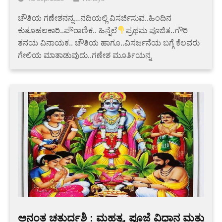
ಚೌತಿಯ ಗಣೇಶನನ್ನ…ನದಿಯಲ್ಲಿ ವಿಸರ್ಜಿಸುವ..ಹಿಂದಿನ
ಕುತೂಹಲಕಾರಿ..ಪೌರಾಣಿಕ.. ಹಿನ್ನೆಲೆ
ಪ್ರಥಮ ಪೂಜಿತ..ಗೌರಿ
ತನಯ ವಿನಾಯಕ.. ಚೌತಿಯ ಹಾಗೂ..ವಿಸರ್ಜನೆಯ ಬಗ್ಗೆ ಕೆಲವರು
ಗೇಲಿಯ ಮಾತಾಡುವುದು..ಗಣೇಶ ಮೂರ್ತಿಯನ್ನ
ಅನಂತ ಚತುರ್ದಶಿ : ಮಹತ್ವ, ಪೂಜೆ ವಿಧಾನ ಮತ್ತು