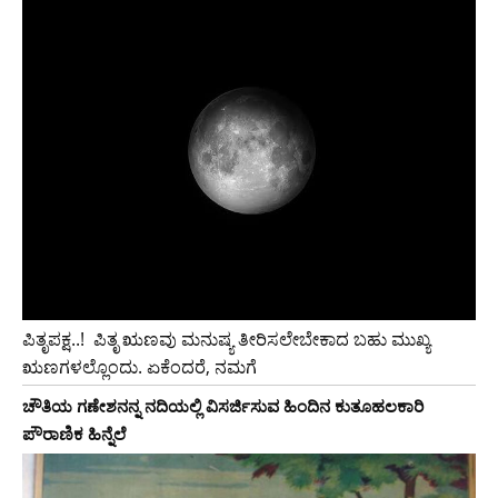
ಪಿತೃಪಕ್ಷ..!‌ ‌ ಪಿತೃ ಋಣವು ಮನುಷ್ಯ ತೀರಿಸಲೇಬೇಕಾದ ಬಹು ಮುಖ್ಯ
ಋಣಗಳಲ್ಲೊಂದು. ಏಕೆಂದರೆ, ನಮಗೆ
ಚೌತಿಯ ಗಣೇಶನನ್ನ ನದಿಯಲ್ಲಿ ವಿಸರ್ಜಿಸುವ ಹಿಂದಿನ ಕುತೂಹಲಕಾರಿ
ಪೌರಾಣಿಕ ಹಿನ್ನೆಲೆ