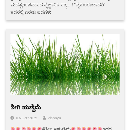
ಮಹತ್ವಉಪವಾಸದ ವೈಜ್ಞಾನಿಕ ಸತ್ಯ….! “ವೈಕುಂಠಏಕಾದಶಿ”
ಇದರಲ್ಲಿ ಎರಡು ಪದಗಳು
ಶೀಗಿ ಹುಣ್ಣಿಮೆ
03/Oct/2025
Vishaya
#ಶೀಗಿ #ಹುಣ್ಣಿಮೆ
ಇತರ