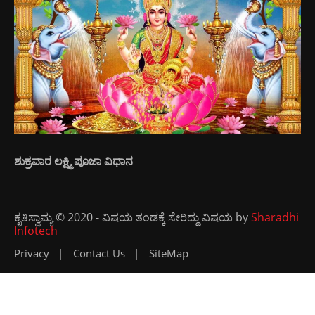
ಶುಕ್ರವಾರ ಲಕ್ಷ್ಮಿ ಪೂಜಾ ವಿಧಾನ
ಕೃತಿಸ್ವಾಮ್ಯ © 2020 - ವಿಷಯ ತಂಡಕ್ಕೆ ಸೇರಿದ್ದು ವಿಷಯ by
Sharadhi
Infotech
Privacy
Contact Us
SiteMap