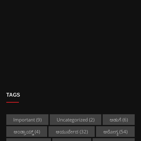
TAGS
Important
(9)
Uncategorized
(2)
ಅಡುಗೆ
(6)
ಆಂಡ್ರಾಯ್ಡ್
(4)
ಆಯುರ್ವೇದ
(32)
ಆರೋಗ್ಯ
(54)