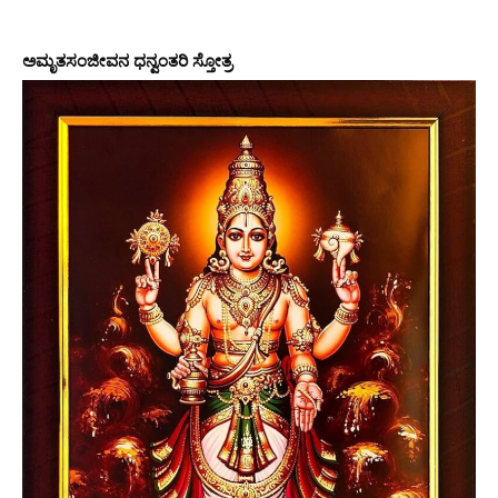
ಅಮೃತಸಂಜೀವನ ಧನ್ವಂತರಿ ಸ್ತೋತ್ರ