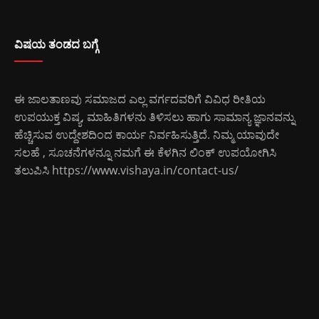
ವಿಷಯ ತಂಡದ ಬಗ್ಗೆ
ಈ ಜಾಲತಾಣವು ಸಮಾಜದ ಎಲ್ಲ ವರ್ಗದವರಿಗೆ ವಿವಿಧ ರೀತಿಯ
ಉಪಯುಕ್ತ ವಿಷ್ಯ, ಮಾಹಿತಿಗಳನು ತಿಳಿಸಲು ಹಾಗು ಸಾಮಾನ್ಯ ಜ್ಞಾನವನ್ನು
ಹೆಚ್ಚಿಸುವ ಉದ್ದೇಶದಿಂದ ಕಾರ್ಯ ನಿರ್ವಹಿಸುತ್ತಿದೆ. ನಿಮ್ಮ ಯಾವುದೇ
ಸಲಹೆ , ಸೂಚನೆಗಳನ್ನೂ ನಮಗೆ ಈ ಕೆಳಗಿನ ಲಿಂಕ್ ಉಪಯೋಗಿಸಿ
ತಲುಪಿಸಿ
https://www.vishaya.in/contact-us/