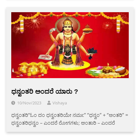
ಧನ್ವಂತರಿ ಅಂದರೆ ಯಾರು ?
10/Nov/2023
Vishaya
ಧನ್ವಂತರಿ“ಓಂ ದಂ ಧನ್ವಂತರಿಯೇ ನಮಃ:” “ಧನ್ವಂ” + “ಅಂತರಿ” =
ಧನ್ವಂತರಿಧನ್ವಂ – ಎಂದರೆ ರೋಗಗಳು; ಅಂತಾರಿ – ಎಂದರೆ