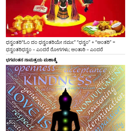
ಧನ್ವಂತರಿ“ಓಂ ದಂ ಧನ್ವಂತರಿಯೇ ನಮಃ:” “ಧನ್ವಂ” + “ಅಂತರಿ” =
ಧನ್ವಂತರಿಧನ್ವಂ – ಎಂದರೆ ರೋಗಗಳು; ಅಂತಾರಿ – ಎಂದರೆ
ಭಗವಂತನ ನಾಮತ್ರಯ ಮಹಾತ್ಮೆ