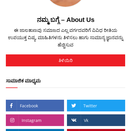
ನಮ್ಮ ಬಗ್ಗೆ – About Us
ಈ ಜಾಲತಾಣವು ಸಮಾಜದ ಎಲ್ಲ ವರ್ಗದವರಿಗೆ ವಿವಿಧ ರೀತಿಯ
ಉಪಯುಕ್ತ ವಿಷ್ಯ, ಮಾಹಿತಿಗಳನು ತಿಳಿಸಲು ಹಾಗು ಸಾಮಾನ್ಯ ಜ್ಞಾನವನ್ನು
ಹೆಚ್ಚಿಸುವ
ತಿಳಿಯಿರಿ
ಸಾಮಾಜಿಕ ಮಾಧ್ಯಮ
Facebook
Twitter
Instagram
Vk