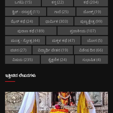
ಒಗಟು
(15)
ಕಗ್ಗ
(22)
ಕಥೆ
(204)
ಕ್ವಿಜ್ - ರಸಪ್ರಶ್ನೆ
(11)
ಗಾದೆ
(25)
ಜೋಕ್ಸ್
(19)
ಝೆನ್ ಕಥೆ
(24)
ಧಾರ್ಮಿಕ
(303)
ಪುಣ್ಯ ಕ್ಷೇತ್ರ
(99)
ಪುರಾಣ ಕಥೆ
(189)
ಪ್ರಜಾಕೀಯ
(107)
ಮಂತ್ರ - ಸ್ತೋತ್ರ
(44)
ಮಕ್ಕಳ ಕಥೆ
(47)
ಯೋಗ
(5)
ವಚನ
(27)
ವಿದ್ಯಾರ್ಥಿ ವೇತನ
(19)
ವಿಶೇಷ ದಿನ
(66)
ವಿಷಯ
(235)
ಶೈಕ್ಷಣಿಕ
(24)
ಸುಭಾಷಿತ
(4)
ಇತ್ತೀಚಿನ ಲೇಖನಗಳು