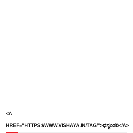
<A
HREF="HTTPS://WWW.VISHAYA.IN/TAG/">ಧನ್ವಂತರಿ</A>