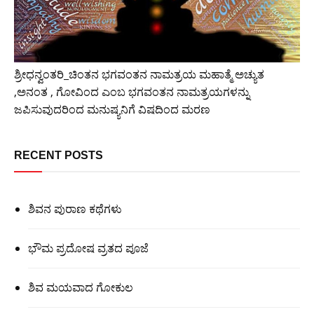
ಶ್ರೀಧನ್ವಂತರಿ_ಚಿಂತನ ಭಗವಂತನ ನಾಮತ್ರಯ ಮಹಾತ್ಮೆ ಅಚ್ಯುತ
,ಅನಂತ , ಗೋವಿಂದ ಎಂಬ ಭಗವಂತನ ನಾಮತ್ರಯಗಳನ್ನು
ಜಪಿಸುವುದರಿಂದ ಮನುಷ್ಯನಿಗೆ ವಿಷದಿಂದ ಮರಣ
RECENT POSTS
ಶಿವನ ಪುರಾಣ ಕಥೆಗಳು
ಭೌಮ ಪ್ರದೋಷ ವ್ರತದ ಪೂಜೆ
ಶಿವ ಮಯವಾದ ಗೋಕುಲ