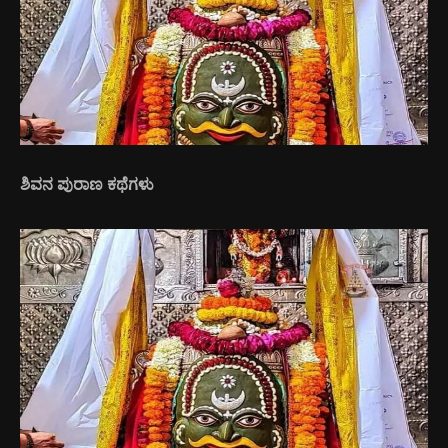
ಶಿವನ ಪುರಾಣ ಕಥೆಗಳು