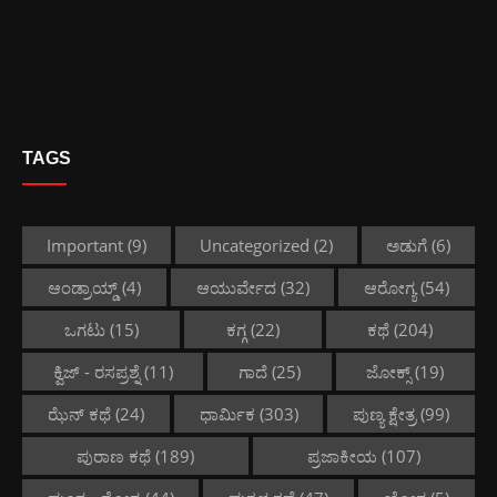
TAGS
Important
(9)
Uncategorized
(2)
ಅಡುಗೆ
(6)
ಆಂಡ್ರಾಯ್ಡ್
(4)
ಆಯುರ್ವೇದ
(32)
ಆರೋಗ್ಯ
(54)
ಒಗಟು
(15)
ಕಗ್ಗ
(22)
ಕಥೆ
(204)
ಕ್ವಿಜ್ - ರಸಪ್ರಶ್ನೆ
(11)
ಗಾದೆ
(25)
ಜೋಕ್ಸ್
(19)
ಝೆನ್ ಕಥೆ
(24)
ಧಾರ್ಮಿಕ
(303)
ಪುಣ್ಯ ಕ್ಷೇತ್ರ
(99)
ಪುರಾಣ ಕಥೆ
(189)
ಪ್ರಜಾಕೀಯ
(107)