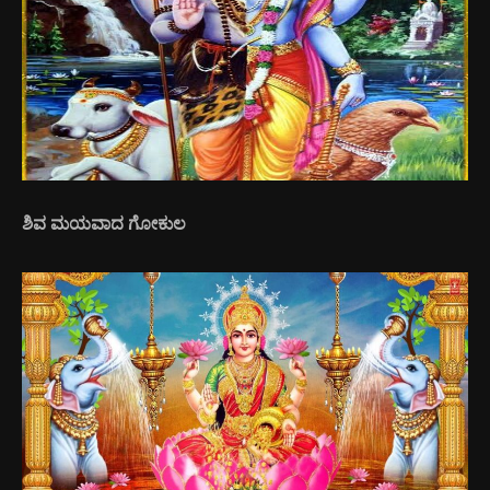
ಶಿವ ಮಯವಾದ ಗೋಕುಲ