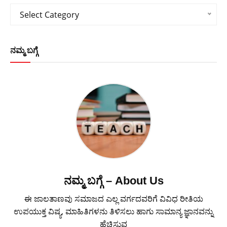
Categories
Select Category
ನಮ್ಮ ಬಗ್ಗೆ
ನಮ್ಮ ಬಗ್ಗೆ – About Us
ಈ ಜಾಲತಾಣವು ಸಮಾಜದ ಎಲ್ಲ ವರ್ಗದವರಿಗೆ ವಿವಿಧ ರೀತಿಯ
ಉಪಯುಕ್ತ ವಿಷ್ಯ, ಮಾಹಿತಿಗಳನು ತಿಳಿಸಲು ಹಾಗು ಸಾಮಾನ್ಯ ಜ್ಞಾನವನ್ನು
ಹೆಚ್ಚಿಸುವ