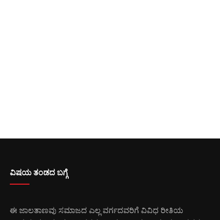
ವಿಷಯ ತಂಡದ ಬಗ್ಗೆ
ಈ ಜಾಲತಾಣವು ಸಮಾಜದ ಎಲ್ಲ ವರ್ಗದವರಿಗೆ ವಿವಿಧ ರೀತಿಯ