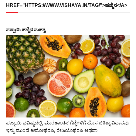
HREF="HTTPS://WWW.VISHAYA.IN/TAG/">ಹಣ್ಣಿನ</A>
ಪಪ್ಪಾಯಿ ಹಣ್ಣಿನ ಮಹತ್ವ
ಪಪ್ಪಾಯಿ ಭವಿಷ್ಯದಲ್ಲಿ, ಮಾರಣಾಂತಿಕ ಗೆಡ್ಡೆಗಳಿಗೆ ಹೊಸ ಚಿಕಿತ್ಸಾ ವಿಧಾನವು
ಇನ್ನು ಮುಂದೆ ಕೀಮೋಥೆರಪಿ, ರೇಡಿಯೊಥೆರಪಿ ಅಥವಾ