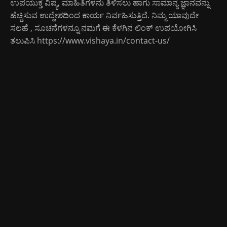
ಉಪಯುಕ್ತ ವಿಷ್ಯ, ಮಾಹಿತಿಗಳನು ತಿಳಿಸಲು ಹಾಗು ಸಾಮಾನ್ಯ ಜ್ಞಾನವನ್ನು
ಹೆಚ್ಚಿಸುವ ಉದ್ದೇಶದಿಂದ ಕಾರ್ಯ ನಿರ್ವಹಿಸುತ್ತಿದೆ. ನಿಮ್ಮ ಯಾವುದೇ
ಸಲಹೆ , ಸೂಚನೆಗಳನ್ನೂ ನಮಗೆ ಈ ಕೆಳಗಿನ ಲಿಂಕ್ ಉಪಯೋಗಿಸಿ
ತಲುಪಿಸಿ
https://www.vishaya.in/contact-us/