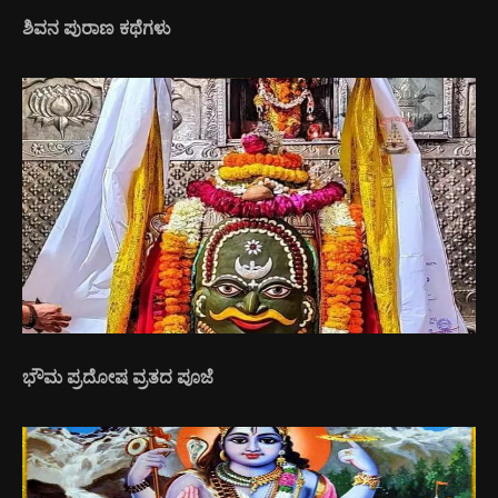
ಶಿವನ ಪುರಾಣ ಕಥೆಗಳು
ಭೌಮ ಪ್ರದೋಷ ವ್ರತದ ಪೂಜೆ