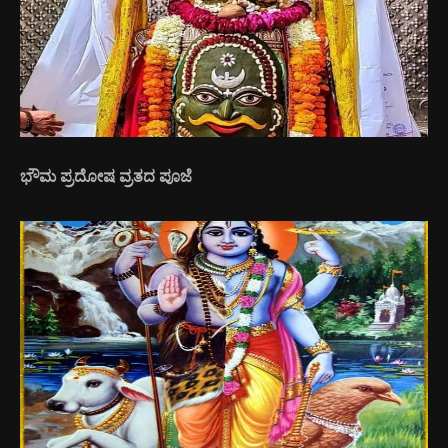
ಭೌಮ ಪ್ರದೋಷ ವ್ರತದ ಪೂಜೆ