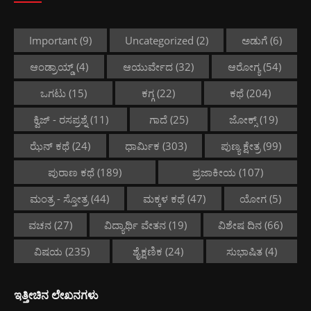
Important
(9)
Uncategorized
(2)
ಅಡುಗೆ
(6)
ಆಂಡ್ರಾಯ್ಡ್
(4)
ಆಯುರ್ವೇದ
(32)
ಆರೋಗ್ಯ
(54)
ಒಗಟು
(15)
ಕಗ್ಗ
(22)
ಕಥೆ
(204)
ಕ್ವಿಜ್ - ರಸಪ್ರಶ್ನೆ
(11)
ಗಾದೆ
(25)
ಜೋಕ್ಸ್
(19)
ಝೆನ್ ಕಥೆ
(24)
ಧಾರ್ಮಿಕ
(303)
ಪುಣ್ಯ ಕ್ಷೇತ್ರ
(99)
ಪುರಾಣ ಕಥೆ
(189)
ಪ್ರಜಾಕೀಯ
(107)
ಮಂತ್ರ - ಸ್ತೋತ್ರ
(44)
ಮಕ್ಕಳ ಕಥೆ
(47)
ಯೋಗ
(5)
ವಚನ
(27)
ವಿದ್ಯಾರ್ಥಿ ವೇತನ
(19)
ವಿಶೇಷ ದಿನ
(66)
ವಿಷಯ
(235)
ಶೈಕ್ಷಣಿಕ
(24)
ಸುಭಾಷಿತ
(4)
ಇತ್ತೀಚಿನ ಲೇಖನಗಳು