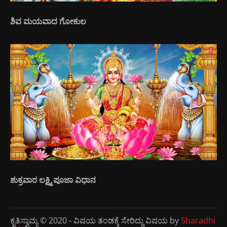
ಶಿವ ಮಯವಾದ ಗೋಕುಲ
ಶುಕ್ರವಾರ ಲಕ್ಷ್ಮಿ ಪೂಜಾ ವಿಧಾನ
ಕೃತಿಸ್ವಾಮ್ಯ © 2020 - ವಿಷಯ ತಂಡಕ್ಕೆ ಸೇರಿದ್ದು ವಿಷಯ by
Sharadhi