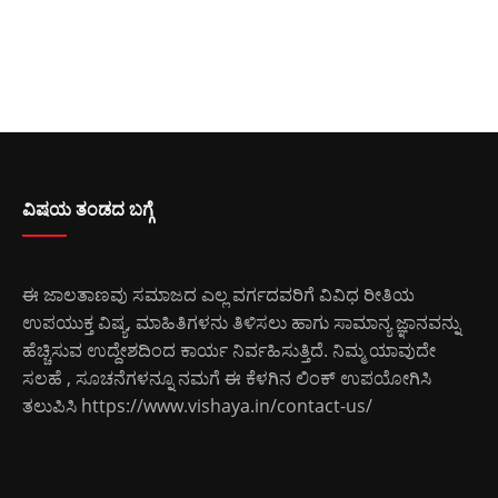
ವಿಷಯ ತಂಡದ ಬಗ್ಗೆ
ಈ ಜಾಲತಾಣವು ಸಮಾಜದ ಎಲ್ಲ ವರ್ಗದವರಿಗೆ ವಿವಿಧ ರೀತಿಯ
ಉಪಯುಕ್ತ ವಿಷ್ಯ, ಮಾಹಿತಿಗಳನು ತಿಳಿಸಲು ಹಾಗು ಸಾಮಾನ್ಯ ಜ್ಞಾನವನ್ನು
ಹೆಚ್ಚಿಸುವ ಉದ್ದೇಶದಿಂದ ಕಾರ್ಯ ನಿರ್ವಹಿಸುತ್ತಿದೆ. ನಿಮ್ಮ ಯಾವುದೇ
ಸಲಹೆ , ಸೂಚನೆಗಳನ್ನೂ ನಮಗೆ ಈ ಕೆಳಗಿನ ಲಿಂಕ್ ಉಪಯೋಗಿಸಿ
ತಲುಪಿಸಿ
https://www.vishaya.in/contact-us/