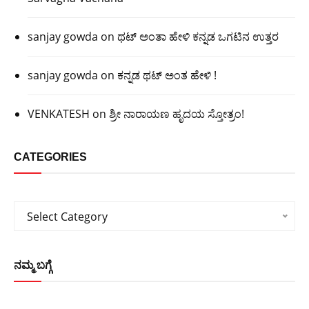
sanjay gowda
on
ಥಟ್ ಅಂತಾ ಹೇಳಿ ಕನ್ನಡ ಒಗಟಿನ ಉತ್ತರ
sanjay gowda
on
ಕನ್ನಡ ಥಟ್ ಅಂತ ಹೇಳಿ !
VENKATESH
on
ಶ್ರೀ ನಾರಾಯಣ ಹೃದಯ ಸ್ತೋತ್ರಂ!
CATEGORIES
Categories
Select Category
ನಮ್ಮ ಬಗ್ಗೆ