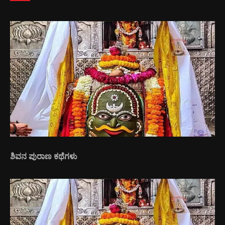
ಶಿವನ ಪುರಾಣ ಕಥೆಗಳು