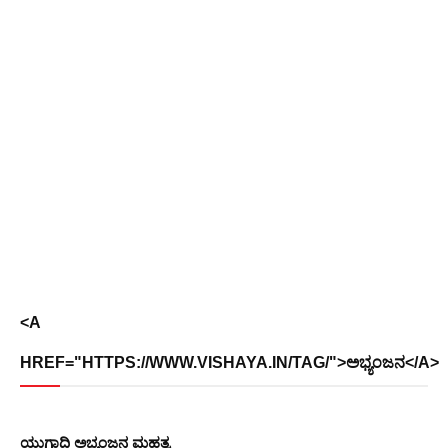
<A
HREF="HTTPS://WWW.VISHAYA.IN/TAG/">ಅಭ್ಯಂಜನ</A>
ಯುಗಾದಿ ಅಭ್ಯಂಜನ ಮಹತ್ವ