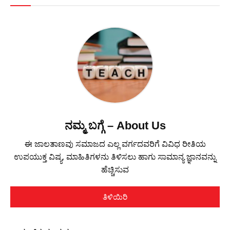
ನಮ್ಮ ಬಗ್ಗೆ – About Us
ಈ ಜಾಲತಾಣವು ಸಮಾಜದ ಎಲ್ಲ ವರ್ಗದವರಿಗೆ ವಿವಿಧ ರೀತಿಯ
ಉಪಯುಕ್ತ ವಿಷ್ಯ, ಮಾಹಿತಿಗಳನು ತಿಳಿಸಲು ಹಾಗು ಸಾಮಾನ್ಯ ಜ್ಞಾನವನ್ನು
ಹೆಚ್ಚಿಸುವ
ತಿಳಿಯಿರಿ