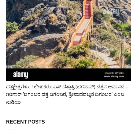
ದತ್ತಕ್ಷೇತ್ರಗಳು..! ಲೇಖಕರು: ಎಸ್.ದತ್ತಾತ್ರಿ (ಭಗವಾನ್) ದತ್ತನ ಆವಾಸದ –
ಗಿರಿನಾರ್ ’ದಿಗಂಬರ ದತ್ತ ದಿಗಂಬರ, ಶ್ರೀಪಾದವಲ್ಲಭ ದಿಗಂಬರ’ ಎಂಬ
ನುಡಿಯ
RECENT POSTS