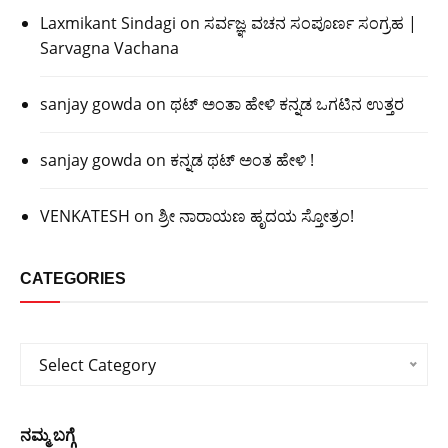
Laxmikant Sindagi
on
ಸರ್ವಜ್ಞ ವಚನ ಸಂಪೂರ್ಣ ಸಂಗ್ರಹ |
Sarvagna Vachana
sanjay gowda
on
ಥಟ್ ಅಂತಾ ಹೇಳಿ ಕನ್ನಡ ಒಗಟಿನ ಉತ್ತರ
sanjay gowda
on
ಕನ್ನಡ ಥಟ್ ಅಂತ ಹೇಳಿ !
VENKATESH
on
ಶ್ರೀ ನಾರಾಯಣ ಹೃದಯ ಸ್ತೋತ್ರಂ!
CATEGORIES
Categories
Select Category
ನಮ್ಮ ಬಗ್ಗೆ