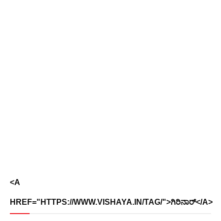
<A
HREF="HTTPS://WWW.VISHAYA.IN/TAG/">ಗಿರಿನಾರ್</A>