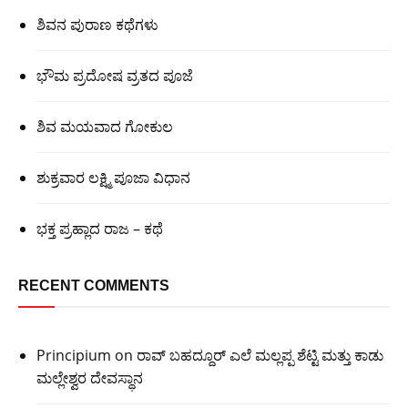
ಶಿವನ ಪುರಾಣ ಕಥೆಗಳು
ಭೌಮ ಪ್ರದೋಷ ವ್ರತದ ಪೂಜೆ
ಶಿವ ಮಯವಾದ ಗೋಕುಲ
ಶುಕ್ರವಾರ ಲಕ್ಷ್ಮಿ ಪೂಜಾ ವಿಧಾನ
ಭಕ್ತ ಪ್ರಹ್ಲಾದ ರಾಜ – ಕಥೆ
RECENT COMMENTS
Principium
on
ರಾವ್ ಬಹದ್ದೂರ್ ಎಲೆ ಮಲ್ಲಪ್ಪ ಶೆಟ್ಟಿ ಮತ್ತು ಕಾಡು
ಮಲ್ಲೇಶ್ವರ ದೇವಸ್ಥಾನ