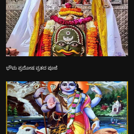
ಭೌಮ ಪ್ರದೋಷ ವ್ರತದ ಪೂಜೆ