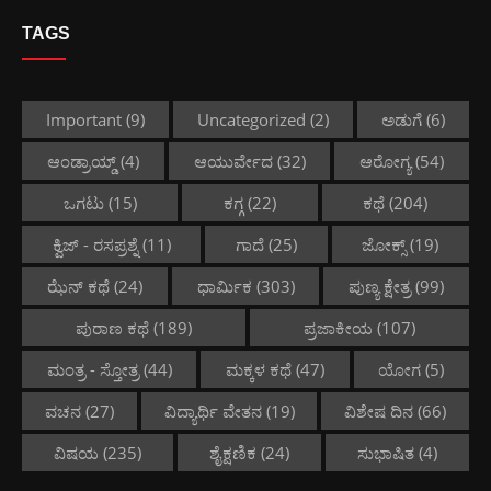
TAGS
Important
(9)
Uncategorized
(2)
ಅಡುಗೆ
(6)
ಆಂಡ್ರಾಯ್ಡ್
(4)
ಆಯುರ್ವೇದ
(32)
ಆರೋಗ್ಯ
(54)
ಒಗಟು
(15)
ಕಗ್ಗ
(22)
ಕಥೆ
(204)
ಕ್ವಿಜ್ - ರಸಪ್ರಶ್ನೆ
(11)
ಗಾದೆ
(25)
ಜೋಕ್ಸ್
(19)
ಝೆನ್ ಕಥೆ
(24)
ಧಾರ್ಮಿಕ
(303)
ಪುಣ್ಯ ಕ್ಷೇತ್ರ
(99)
ಪುರಾಣ ಕಥೆ
(189)
ಪ್ರಜಾಕೀಯ
(107)
ಮಂತ್ರ - ಸ್ತೋತ್ರ
(44)
ಮಕ್ಕಳ ಕಥೆ
(47)
ಯೋಗ
(5)
ವಚನ
(27)
ವಿದ್ಯಾರ್ಥಿ ವೇತನ
(19)
ವಿಶೇಷ ದಿನ
(66)
ವಿಷಯ
(235)
ಶೈಕ್ಷಣಿಕ
(24)
ಸುಭಾಷಿತ
(4)