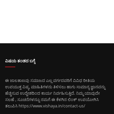
ವಿಷಯ ತಂಡದ ಬಗ್ಗೆ
ಈ ಜಾಲತಾಣವು ಸಮಾಜದ ಎಲ್ಲ ವರ್ಗದವರಿಗೆ ವಿವಿಧ ರೀತಿಯ
ಉಪಯುಕ್ತ ವಿಷ್ಯ, ಮಾಹಿತಿಗಳನು ತಿಳಿಸಲು ಹಾಗು ಸಾಮಾನ್ಯ ಜ್ಞಾನವನ್ನು
ಹೆಚ್ಚಿಸುವ ಉದ್ದೇಶದಿಂದ ಕಾರ್ಯ ನಿರ್ವಹಿಸುತ್ತಿದೆ. ನಿಮ್ಮ ಯಾವುದೇ
ಸಲಹೆ , ಸೂಚನೆಗಳನ್ನೂ ನಮಗೆ ಈ ಕೆಳಗಿನ ಲಿಂಕ್ ಉಪಯೋಗಿಸಿ
ತಲುಪಿಸಿ
https://www.vishaya.in/contact-us/