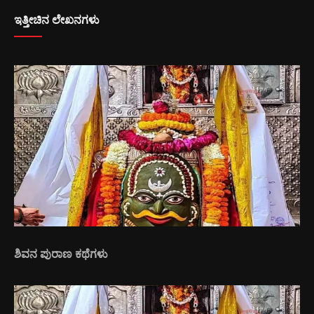
ಇತ್ತೀಚಿನ ಲೇಖನಗಳು
ಶಿವನ ಪುರಾಣ ಕಥೆಗಳು