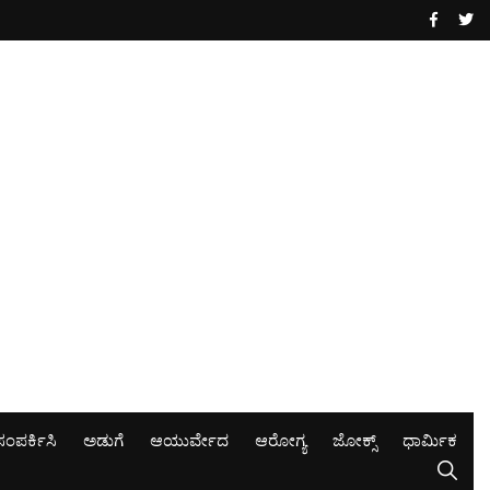
ಸಂಪರ್ಕಿಸಿ
ಅಡುಗೆ
ಆಯುರ್ವೇದ
ಆರೋಗ್ಯ
ಜೋಕ್ಸ್
ಧಾರ್ಮಿಕ