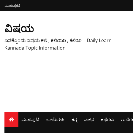
ಮುಖಪುಟ
ವಿಷಯ
ದಿನಕ್ಕೊಂದು ವಿಷಯ ಕಲಿ , ಕಲಿಯಿರಿ , ಕಲಿಸಿರಿ | Daily Learn
Kannada Topic Information
ಮುಖಪುಟ
ಒಗಟುಗಳು
ಕಗ್ಗ
ವಚನ
ಕಥೆಗಳು
ಗಾದೆಗ