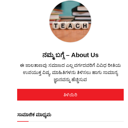
ನಮ್ಮ ಬಗ್ಗೆ – About Us
ಈ ಜಾಲತಾಣವು ಸಮಾಜದ ಎಲ್ಲ ವರ್ಗದವರಿಗೆ ವಿವಿಧ ರೀತಿಯ
ಉಪಯುಕ್ತ ವಿಷ್ಯ, ಮಾಹಿತಿಗಳನು ತಿಳಿಸಲು ಹಾಗು ಸಾಮಾನ್ಯ
ಜ್ಞಾನವನ್ನು ಹೆಚ್ಚಿಸುವ
ತಿಳಿಯಿರಿ
ಸಾಮಾಜಿಕ ಮಾಧ್ಯಮ