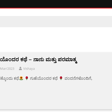
ೆಯೊಂದರ ಕಥೆ – ನಾನು ಮತ್ತು ಪರಮಾತ್ಮ
/Mar/2023
Vishaya
ನಕ್ಕೊಂದು ಕಥೆ
ಗುಹೆಯೊಂದರ ಕಥೆ
ವಂದನೆಗಳೊಂದಿಗೆ,