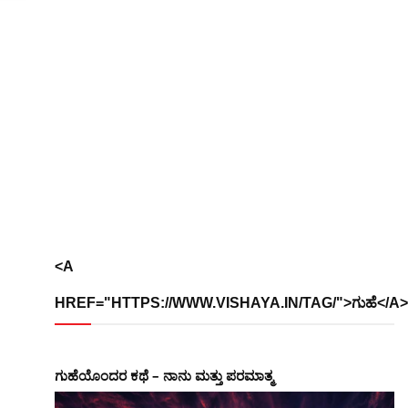
<A
HREF="HTTPS://WWW.VISHAYA.IN/TAG/">ಗುಹೆ</A>
ಗುಹೆಯೊಂದರ ಕಥೆ – ನಾನು ಮತ್ತು ಪರಮಾತ್ಮ