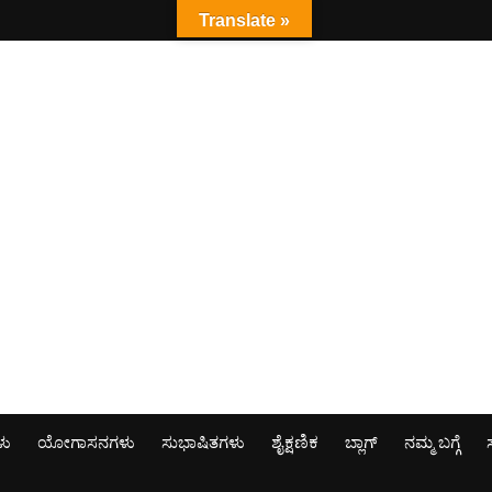
Translate »
ಳು
ಯೋಗಾಸನಗಳು
ಸುಭಾಷಿತಗಳು
ಶೈಕ್ಷಣಿಕ
ಬ್ಲಾಗ್
ನಮ್ಮ ಬಗ್ಗೆ