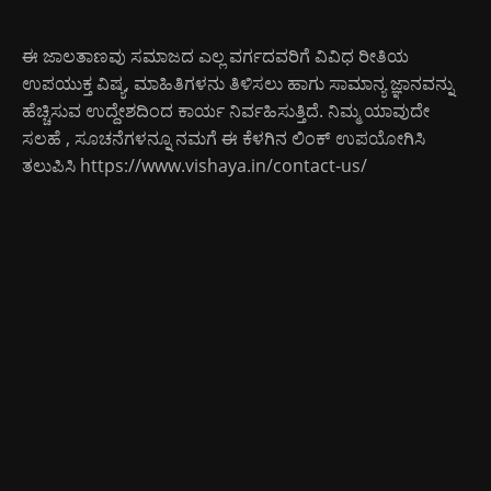
ಈ ಜಾಲತಾಣವು ಸಮಾಜದ ಎಲ್ಲ ವರ್ಗದವರಿಗೆ ವಿವಿಧ ರೀತಿಯ
ಉಪಯುಕ್ತ ವಿಷ್ಯ, ಮಾಹಿತಿಗಳನು ತಿಳಿಸಲು ಹಾಗು ಸಾಮಾನ್ಯ ಜ್ಞಾನವನ್ನು
ಹೆಚ್ಚಿಸುವ ಉದ್ದೇಶದಿಂದ ಕಾರ್ಯ ನಿರ್ವಹಿಸುತ್ತಿದೆ. ನಿಮ್ಮ ಯಾವುದೇ
ಸಲಹೆ , ಸೂಚನೆಗಳನ್ನೂ ನಮಗೆ ಈ ಕೆಳಗಿನ ಲಿಂಕ್ ಉಪಯೋಗಿಸಿ
ತಲುಪಿಸಿ
https://www.vishaya.in/contact-us/