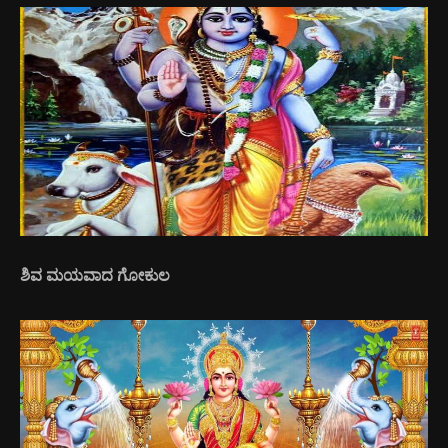
ಶಿವ ಮಯವಾದ ಗೋಕುಲ