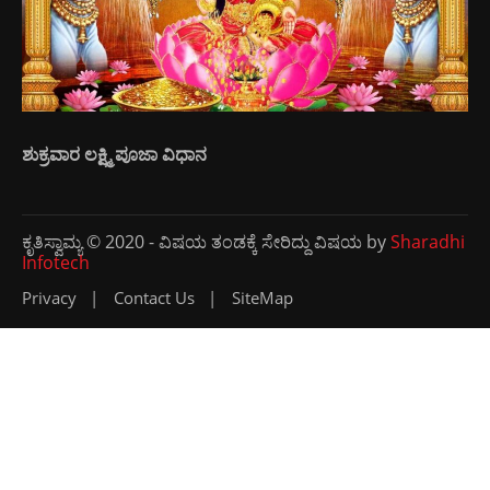
ಶುಕ್ರವಾರ ಲಕ್ಷ್ಮಿ ಪೂಜಾ ವಿಧಾನ
ಕೃತಿಸ್ವಾಮ್ಯ © 2020 - ವಿಷಯ ತಂಡಕ್ಕೆ ಸೇರಿದ್ದು ವಿಷಯ by
Sharadhi
Infotech
Privacy
Contact Us
SiteMap