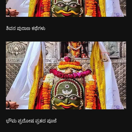
ಶಿವನ ಪುರಾಣ ಕಥೆಗಳು
ಭೌಮ ಪ್ರದೋಷ ವ್ರತದ ಪೂಜೆ