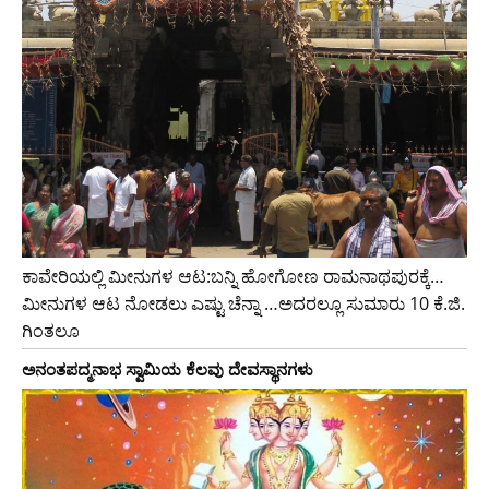
ಕಾವೇರಿಯಲ್ಲಿ ಮೀನುಗಳ ಆಟ:ಬನ್ನಿ ಹೋಗೋಣ ರಾಮನಾಥಪುರಕ್ಕೆ…
ಮೀನುಗಳ ಆಟ ನೋಡಲು ಎಷ್ಟು ಚೆನ್ನಾ …ಅದರಲ್ಲೂ ಸುಮಾರು 10 ಕೆ.ಜಿ.
ಗಿಂತಲೂ
ಅನಂತಪದ್ಮನಾಭ ಸ್ವಾಮಿಯ ಕೆಲವು ದೇವಸ್ಥಾನಗಳು