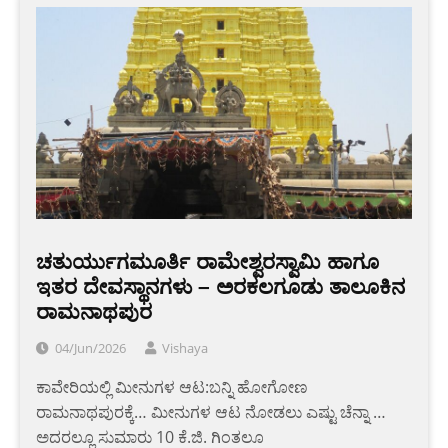
ಚತುರ್ಯುಗಮೂರ್ತಿ ರಾಮೇಶ್ವರಸ್ವಾಮಿ ಹಾಗೂ
ಇತರ ದೇವಸ್ಥಾನಗಳು – ಅರಕಲಗೂಡು ತಾಲೂಕಿನ
ರಾಮನಾಥಪುರ
04/Jun/2026
Vishaya
ಕಾವೇರಿಯಲ್ಲಿ ಮೀನುಗಳ ಆಟ:ಬನ್ನಿ ಹೋಗೋಣ
ರಾಮನಾಥಪುರಕ್ಕೆ… ಮೀನುಗಳ ಆಟ ನೋಡಲು ಎಷ್ಟು ಚೆನ್ನಾ …
ಅದರಲ್ಲೂ ಸುಮಾರು 10 ಕೆ.ಜಿ. ಗಿಂತಲೂ