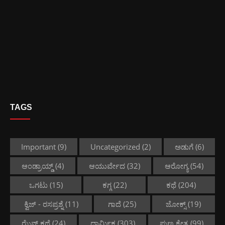
TAGS
Important
(9)
Uncategorized
(2)
ಅಡುಗೆ
(6)
ಆಂಡ್ರಾಯ್ಡ್
(4)
ಆಯುರ್ವೇದ
(32)
ಆರೋಗ್ಯ
(54)
ಒಗಟು
(15)
ಕಗ್ಗ
(22)
ಕಥೆ
(204)
ಕ್ವಿಜ್ - ರಸಪ್ರಶ್ನೆ
(11)
ಗಾದೆ
(25)
ಜೋಕ್ಸ್
(19)
ಝೆನ್ ಕಥೆ
(24)
ಧಾರ್ಮಿಕ
(303)
ಪುಣ್ಯ ಕ್ಷೇತ್ರ
(99)