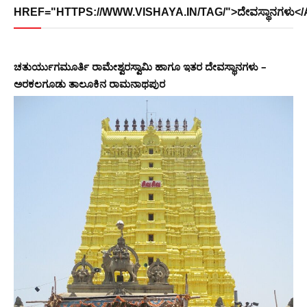
HREF="HTTPS://WWW.VISHAYA.IN/TAG/">ದೇವಸ್ಥಾನಗಳು</
ಚತುರ್ಯುಗಮೂರ್ತಿ ರಾಮೇಶ್ವರಸ್ವಾಮಿ ಹಾಗೂ ಇತರ ದೇವಸ್ಥಾನಗಳು –
ಅರಕಲಗೂಡು ತಾಲೂಕಿನ ರಾಮನಾಥಪುರ