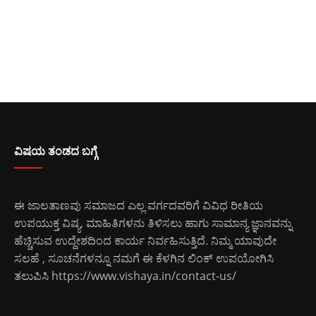
ವಿಷಯ ತಂಡದ ಬಗ್ಗೆ
ಈ ಜಾಲತಾಣವು ಸಮಾಜದ ಎಲ್ಲ ವರ್ಗದವರಿಗೆ ವಿವಿಧ ರೀತಿಯ
ಉಪಯುಕ್ತ ವಿಷ್ಯ, ಮಾಹಿತಿಗಳನು ತಿಳಿಸಲು ಹಾಗು ಸಾಮಾನ್ಯ ಜ್ಞಾನವನ್ನು
ಹೆಚ್ಚಿಸುವ ಉದ್ದೇಶದಿಂದ ಕಾರ್ಯ ನಿರ್ವಹಿಸುತ್ತಿದೆ. ನಿಮ್ಮ ಯಾವುದೇ
ಸಲಹೆ , ಸೂಚನೆಗಳನ್ನೂ ನಮಗೆ ಈ ಕೆಳಗಿನ ಲಿಂಕ್ ಉಪಯೋಗಿಸಿ
ತಲುಪಿಸಿ
https://www.vishaya.in/contact-us/