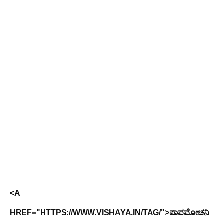
<A
HREF="HTTPS://WWW.VISHAYA.IN/TAG/">ಪಾಪಮೋಚನಿ