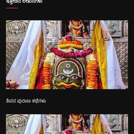
ಇತ್ತೀಚಿನ ಲೇಖನಗಳು
ಶಿವನ ಪುರಾಣ ಕಥೆಗಳು