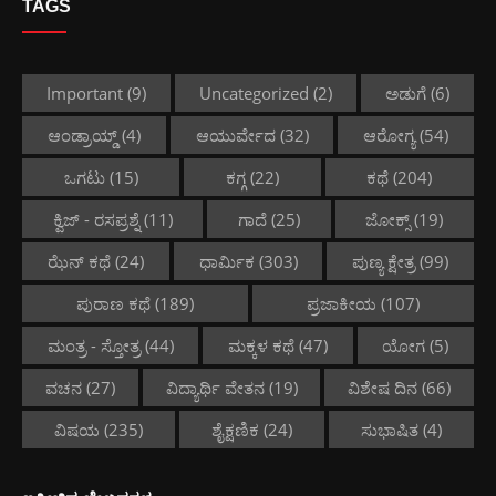
TAGS
Important
(9)
Uncategorized
(2)
ಅಡುಗೆ
(6)
ಆಂಡ್ರಾಯ್ಡ್
(4)
ಆಯುರ್ವೇದ
(32)
ಆರೋಗ್ಯ
(54)
ಒಗಟು
(15)
ಕಗ್ಗ
(22)
ಕಥೆ
(204)
ಕ್ವಿಜ್ - ರಸಪ್ರಶ್ನೆ
(11)
ಗಾದೆ
(25)
ಜೋಕ್ಸ್
(19)
ಝೆನ್ ಕಥೆ
(24)
ಧಾರ್ಮಿಕ
(303)
ಪುಣ್ಯ ಕ್ಷೇತ್ರ
(99)
ಪುರಾಣ ಕಥೆ
(189)
ಪ್ರಜಾಕೀಯ
(107)
ಮಂತ್ರ - ಸ್ತೋತ್ರ
(44)
ಮಕ್ಕಳ ಕಥೆ
(47)
ಯೋಗ
(5)
ವಚನ
(27)
ವಿದ್ಯಾರ್ಥಿ ವೇತನ
(19)
ವಿಶೇಷ ದಿನ
(66)
ವಿಷಯ
(235)
ಶೈಕ್ಷಣಿಕ
(24)
ಸುಭಾಷಿತ
(4)