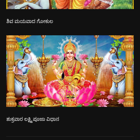
ಶಿವ ಮಯವಾದ ಗೋಕುಲ
ಶುಕ್ರವಾರ ಲಕ್ಷ್ಮಿ ಪೂಜಾ ವಿಧಾನ