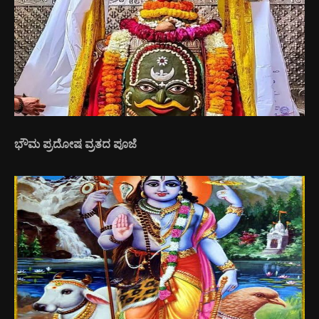
ಭೌಮ ಪ್ರದೋಷ ವ್ರತದ ಪೂಜೆ