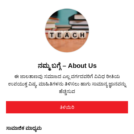
ನಮ್ಮ ಬಗ್ಗೆ – About Us
ಈ ಜಾಲತಾಣವು ಸಮಾಜದ ಎಲ್ಲ ವರ್ಗದವರಿಗೆ ವಿವಿಧ ರೀತಿಯ
ಉಪಯುಕ್ತ ವಿಷ್ಯ, ಮಾಹಿತಿಗಳನು ತಿಳಿಸಲು ಹಾಗು ಸಾಮಾನ್ಯ ಜ್ಞಾನವನ್ನು
ಹೆಚ್ಚಿಸುವ
ತಿಳಿಯಿರಿ
ಸಾಮಾಜಿಕ ಮಾಧ್ಯಮ