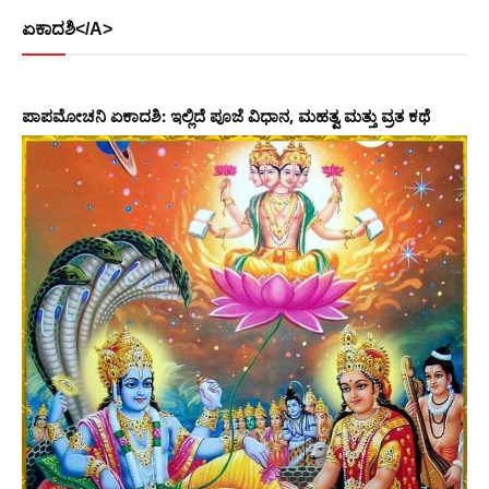
ಏಕಾದಶಿ</A>
ಪಾಪಮೋಚನಿ ಏಕಾದಶಿ: ಇಲ್ಲಿದೆ ಪೂಜೆ ವಿಧಾನ, ಮಹತ್ವ ಮತ್ತು ವ್ರತ ಕಥೆ