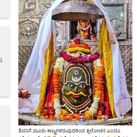
ತು
ಶಿವನಿಗೆ ಮೂರು ಕಣ್ಣುಗಳಿರುವುದರಿಂದ ತ್ರಿಲೋಚನ ಎಂದೂ