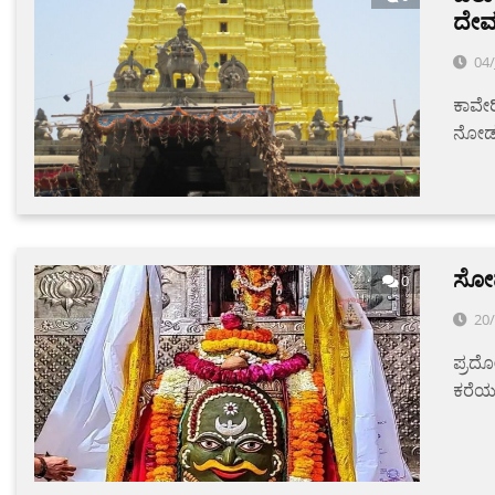
ದೇವ
04
ಕಾವೇ
ನೋಡಲು
ಸೋಮ
0
20
ಪ್ರದ
ಕರೆಯಲ