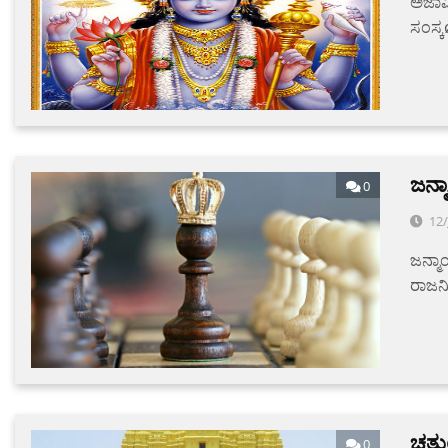
ಅಜಾಮಿ
ಸಂಸ್ಕø
ಜನ್
0
12
ಜನ್ಮ
ರಾಜನಿ
ಚತು
0