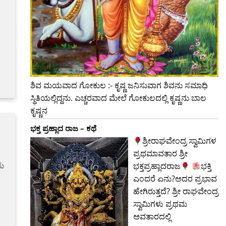
ಶಿವ ಮಯವಾದ ಗೋಕುಲ :- ಕೃಷ್ಣ ಜನಿಸುವಾಗ ಶಿವನು ಸಮಾಧಿ
ಸ್ಥಿತಿಯಲ್ಲಿದ್ದನು. ಎಚ್ಚರವಾದ ಮೇಲೆ ಗೋಕುಲದಲ್ಲಿ ಕೃಷ್ಣನು ಬಾಲ
ಕೃಷ್ಣನ
ಭಕ್ತ ಪ್ರಹ್ಲಾದ ರಾಜ – ಕಥೆ
ಶ್ರೀರಾಘವೇಂದ್ರ ಸ್ವಾಮಿಗಳ
ಪ್ರಥಮಾವತಾರ ಶ್ರೀ
ು
ಭಕ್ತಪ್ರಹ್ಲಾದರಾಜ
ಭಕ್ತಿ
ಎಂದರೆ ಏನು?ಅದರ ಪ್ರಭಾವ
ಹೇಗಿರುತ್ತದೆ? ಶ್ರೀ ರಾಘವೇಂದ್ರ
ಸ್ವಾಮಿಗಳು ಪ್ರಥಮ
ಅವತಾರದಲ್ಲಿ