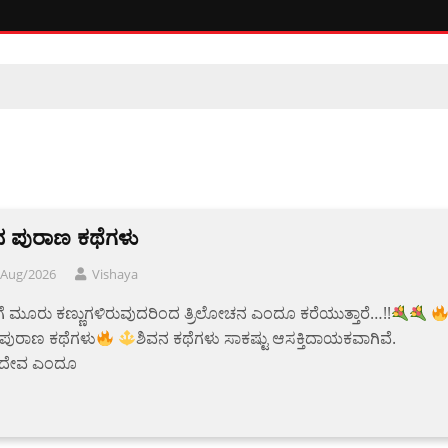
ನ ಪುರಾಣ ಕಥೆಗಳು
/Aug/2026
Vishaya
ಗೆ ಮೂರು ಕಣ್ಣುಗಳಿರುವುದರಿಂದ ತ್ರಿಲೋಚನ ಎಂದೂ ಕರೆಯುತ್ತಾರೆ…!!
 ಪುರಾಣ ಕಥೆಗಳು
ಶಿವನ ಕಥೆಗಳು ಸಾಕಷ್ಟು ಆಸಕ್ತಿದಾಯಕವಾಗಿವೆ.
ದೇವ ಎಂದೂ