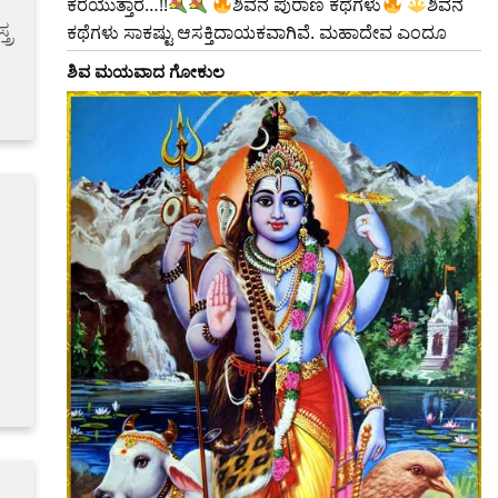
ಕರೆಯುತ್ತಾರೆ…!!
ಶಿವನ ಪುರಾಣ ಕಥೆಗಳು
ಶಿವನ
್ರ
ಕಥೆಗಳು ಸಾಕಷ್ಟು ಆಸಕ್ತಿದಾಯಕವಾಗಿವೆ. ಮಹಾದೇವ ಎಂದೂ
ಶಿವ ಮಯವಾದ ಗೋಕುಲ