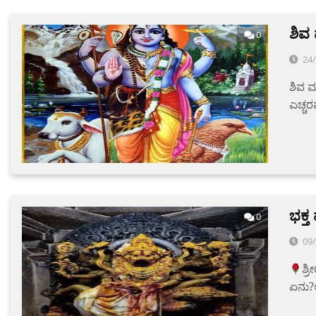
ಶಿ
0
24/
ಶಿವ ಮ
ಎಚ್ಚರ
ಭಕ್ತ
0
09/
ಶ್ರ
ಏನು?ಅ