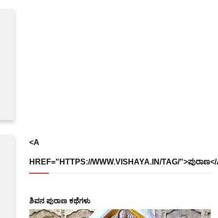
<A
HREF="HTTPS://WWW.VISHAYA.IN/TAG/">ಪುರಾಣ</
ಶಿವನ ಪುರಾಣ ಕಥೆಗಳು