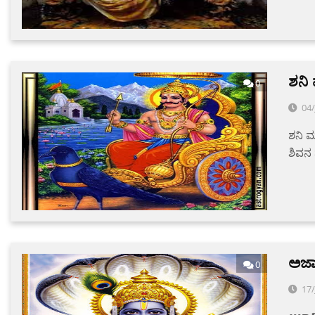
ಶನಿ
0
04/
ಶನಿ ಮ
ಶಿವನ
ಅಜಾ
0
17