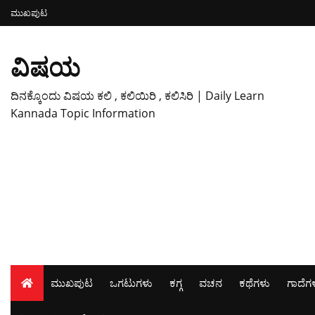
ಮುಖಪುಟ
ವಿಷಯ
ದಿನಕ್ಕೊಂದು ವಿಷಯ ಕಲಿ , ಕಲಿಯಿರಿ , ಕಲಿಸಿರಿ | Daily Learn
Kannada Topic Information
ಮುಖಪುಟ
ಒಗಟುಗಳು
ಕಗ್ಗ
ವಚನ
ಕಥೆಗಳು
ಗಾದೆಗ