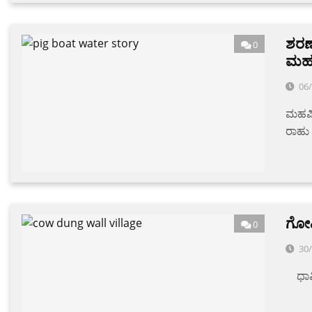
ಶರಣಾ
0
ಮಹರ
06
ಮಹರ್ಷ
ರಾಹು
ಗೋವ
0
30
‌ ‌‌‌ ‌