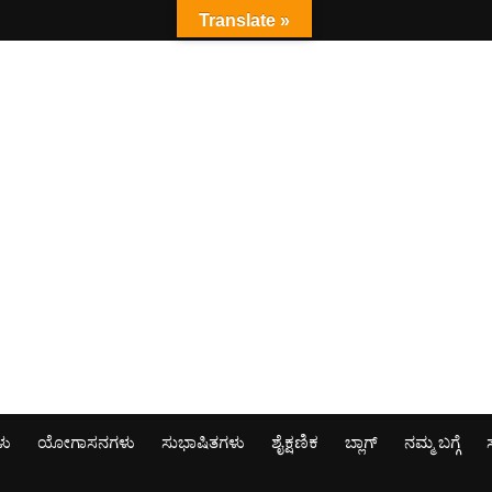
Translate »
ಳು
ಯೋಗಾಸನಗಳು
ಸುಭಾಷಿತಗಳು
ಶೈಕ್ಷಣಿಕ
ಬ್ಲಾಗ್
ನಮ್ಮ ಬಗ್ಗೆ