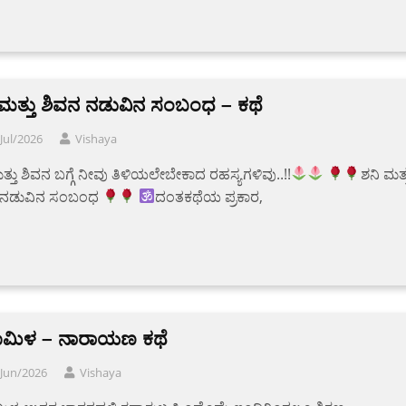
 ಮತ್ತು ಶಿವನ ನಡುವಿನ ಸಂಬಂಧ – ಕಥೆ
Jul/2026
Vishaya
ತ್ತು ಶಿವನ ಬಗ್ಗೆ ನೀವು ತಿಳಿಯಲೇಬೇಕಾದ ರಹಸ್ಯಗಳಿವು..!!
ಶನಿ ಮತ್
 ನಡುವಿನ ಸಂಬಂಧ
ದಂತಕಥೆಯ ಪ್ರಕಾರ,
ಮಿಳ – ನಾರಾಯಣ ಕಥೆ
/Jun/2026
Vishaya