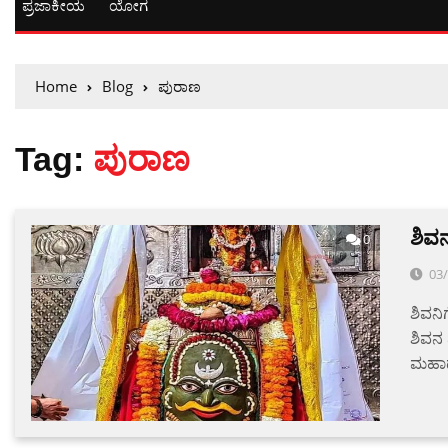
ಪ್ರಜಾಕೀಯ
ಯೋಗ
Home
Blog
ಪುರಾಣ
Tag:
ಪುರಾಣ
ಶಿವ
0
03
ಶಿವನಿ
ಶಿವನ
ಮಹಾ