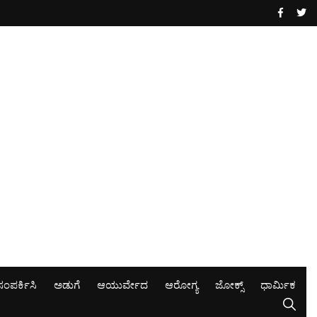
ಸಂಪರ್ಕಿಸಿ
ಅಡುಗೆ
ಆಯುರ್ವೇದ
ಆರೋಗ್ಯ
ಜೋಕ್ಸ್
ಧಾರ್ಮಿಕ