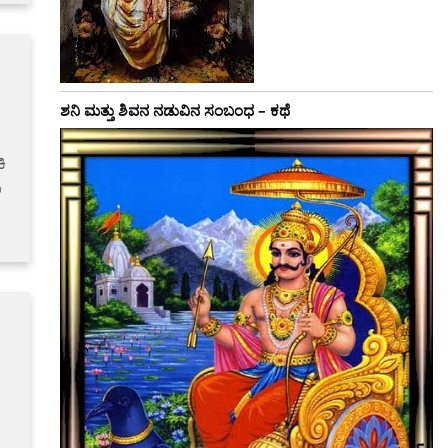
ಶನಿ ಮತ್ತು ಶಿವನ ನಡುವಿನ ಸಂಬಂಧ – ಕಥೆ
ಿ
ೂ