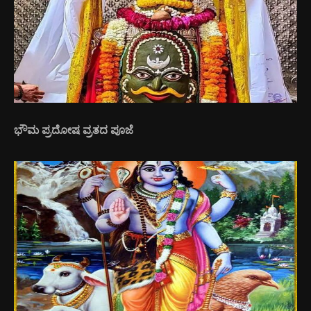
ಭೌಮ ಪ್ರದೋಷ ವ್ರತದ ಪೂಜೆ