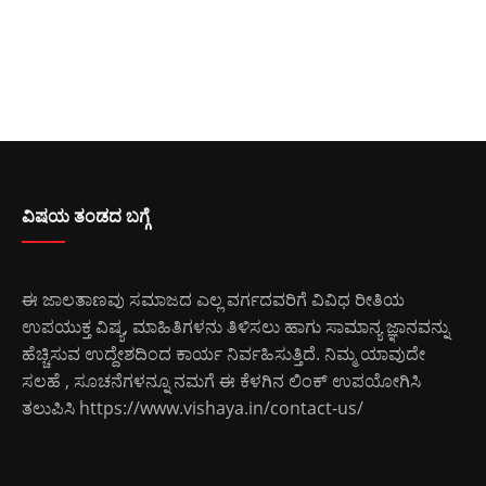
ವಿಷಯ ತಂಡದ ಬಗ್ಗೆ
ಈ ಜಾಲತಾಣವು ಸಮಾಜದ ಎಲ್ಲ ವರ್ಗದವರಿಗೆ ವಿವಿಧ ರೀತಿಯ
ಉಪಯುಕ್ತ ವಿಷ್ಯ, ಮಾಹಿತಿಗಳನು ತಿಳಿಸಲು ಹಾಗು ಸಾಮಾನ್ಯ ಜ್ಞಾನವನ್ನು
ಹೆಚ್ಚಿಸುವ ಉದ್ದೇಶದಿಂದ ಕಾರ್ಯ ನಿರ್ವಹಿಸುತ್ತಿದೆ. ನಿಮ್ಮ ಯಾವುದೇ
ಸಲಹೆ , ಸೂಚನೆಗಳನ್ನೂ ನಮಗೆ ಈ ಕೆಳಗಿನ ಲಿಂಕ್ ಉಪಯೋಗಿಸಿ
ತಲುಪಿಸಿ
https://www.vishaya.in/contact-us/