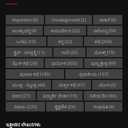
Important
(9)
Uncategorized
(2)
ಅಡುಗೆ
(6)
ಆಂಡ್ರಾಯ್ಡ್
(4)
ಆಯುರ್ವೇದ
(32)
ಆರೋಗ್ಯ
(54)
ಒಗಟು
(15)
ಕಗ್ಗ
(22)
ಕಥೆ
(204)
ಕ್ವಿಜ್ - ರಸಪ್ರಶ್ನೆ
(11)
ಗಾದೆ
(25)
ಜೋಕ್ಸ್
(19)
ಝೆನ್ ಕಥೆ
(24)
ಧಾರ್ಮಿಕ
(303)
ಪುಣ್ಯ ಕ್ಷೇತ್ರ
(99)
ಪುರಾಣ ಕಥೆ
(189)
ಪ್ರಜಾಕೀಯ
(107)
ಮಂತ್ರ - ಸ್ತೋತ್ರ
(44)
ಮಕ್ಕಳ ಕಥೆ
(47)
ಯೋಗ
(5)
ವಚನ
(27)
ವಿದ್ಯಾರ್ಥಿ ವೇತನ
(19)
ವಿಶೇಷ ದಿನ
(66)
ವಿಷಯ
(235)
ಶೈಕ್ಷಣಿಕ
(24)
ಸುಭಾಷಿತ
(4)
ಇತ್ತೀಚಿನ ಲೇಖನಗಳು