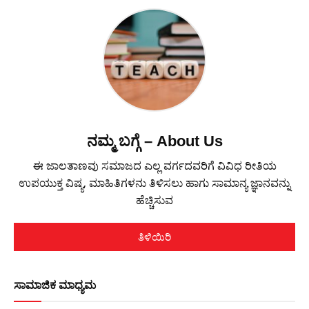
ನಮ್ಮ ಬಗ್ಗೆ – About Us
ಈ ಜಾಲತಾಣವು ಸಮಾಜದ ಎಲ್ಲ ವರ್ಗದವರಿಗೆ ವಿವಿಧ ರೀತಿಯ
ಉಪಯುಕ್ತ ವಿಷ್ಯ, ಮಾಹಿತಿಗಳನು ತಿಳಿಸಲು ಹಾಗು ಸಾಮಾನ್ಯ ಜ್ಞಾನವನ್ನು
ಹೆಚ್ಚಿಸುವ
ತಿಳಿಯಿರಿ
ಸಾಮಾಜಿಕ ಮಾಧ್ಯಮ