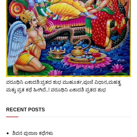
ವರೂಥಿನಿ ಏಕಾದಶಿ:ವ್ರತದ ಶುಭ ಮುಹೂರ್ತ,ಪೂಜೆ ವಿಧಾನ,ಮಹತ್ವ
ಮತ್ತು ವ್ರತ ಕಥೆ ಹೀಗಿದೆ..! ವರೂಥಿನಿ ಏಕಾದಶಿ ವ್ರತದ ಶುಭ
RECENT POSTS
ಶಿವನ ಪುರಾಣ ಕಥೆಗಳು