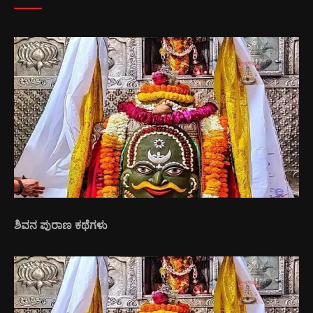
ಶಿವನ ಪುರಾಣ ಕಥೆಗಳು