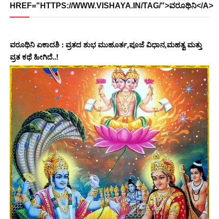
HREF="HTTPS://WWW.VISHAYA.IN/TAG/">ವರೂಥಿನಿ</A>
ವರೂಥಿನಿ ಏಕಾದಶಿ : ವ್ರತದ ಶುಭ ಮುಹೂರ್ತ,ಪೂಜೆ ವಿಧಾನ,ಮಹತ್ವ ಮತ್ತು
ವ್ರತ ಕಥೆ ಹೀಗಿದೆ..!