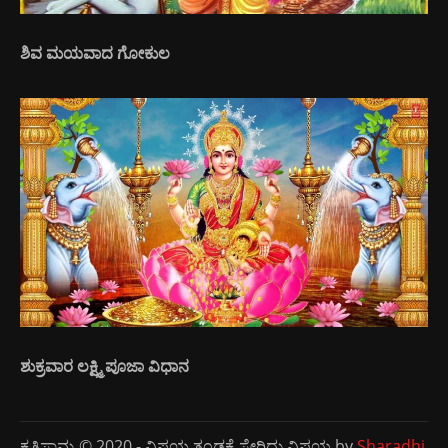
ಶಿವ ಮಯವಾದ ಗೋಕುಲ
ಶುಕ್ರವಾರ ಲಕ್ಷ್ಮಿ ಪೂಜಾ ವಿಧಾನ
ಕೃತಿಸ್ವಾಮ್ಯ © 2020 - ವಿಷಯ ತಂಡಕ್ಕೆ ಸೇರಿದ್ದು ವಿಷಯ by
Sharadhi