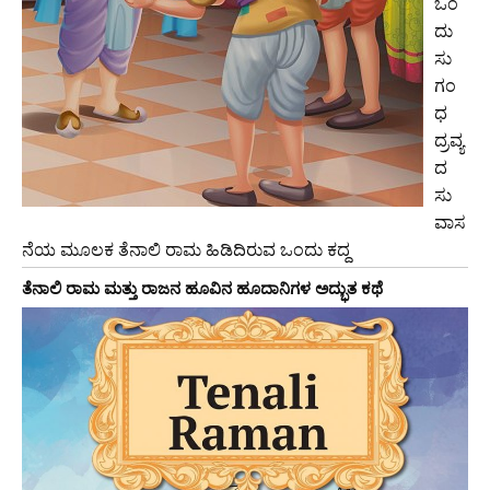
ಒಂ
ದು
ಸು
ಗಂ
ಧ
ದ್ರವ್ಯ
ದ
ಸು
ವಾಸ
ನೆಯ ಮೂಲಕ ತೆನಾಲಿ ರಾಮ ಹಿಡಿದಿರುವ ಒಂದು ಕದ್ದ
ತೆನಾಲಿ ರಾಮ ಮತ್ತು ರಾಜನ ಹೂವಿನ ಹೂದಾನಿಗಳ ಅದ್ಭುತ ಕಥೆ