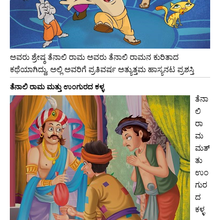
ಅವರು ಶ್ರೇಷ್ಠ ತೆನಾಲಿ ರಾಮ ಅವರು ತೆನಾಲಿ ರಾಮನ ಕುರಿತಾದ
ಕಥೆಯಾಗಿದ್ದು, ಅಲ್ಲಿ ಅವರಿಗೆ ಪ್ರತಿವರ್ಷ ಅತ್ಯುತ್ತಮ ಹಾಸ್ಯನಟ ಪ್ರಶಸ್ತಿ
ತೆನಾಲಿ ರಾಮ ಮತ್ತು ಉಂಗುರದ ಕಳ್ಳ
ತೆನಾ
ಲಿ
ರಾ
ಮ
ಮತ್
ತು
ಉಂ
ಗುರ
ದ
ಕಳ್ಳ