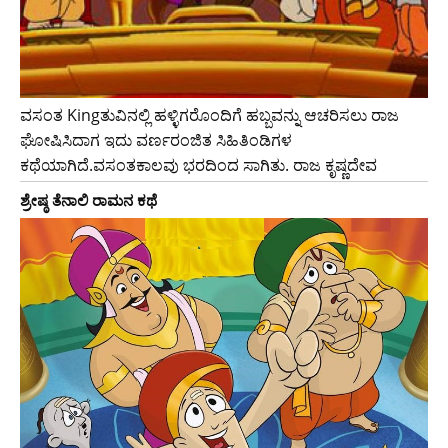
ವಸಂತ Kingತುವಿನಲ್ಲಿ ಹಳ್ಳಿಗರೊಂದಿಗೆ ಹಬ್ಬವನ್ನು ಆಚರಿಸಲು ರಾಜ
ಘೋಷಿಸಿದಾಗ ಇದು ವರ್ಣರಂಜಿತ ಸಿಹಿತಿಂಡಿಗಳ
ಕಥೆಯಾಗಿದೆ.ವಸಂತಕಾಲವು ಭರದಿಂದ ಸಾಗಿತು. ರಾಜ ಕೃಷ್ಣದೇವ
ಶ್ರೇಷ್ಠ ತೆನಾಲಿ ರಾಮನ ಕಥೆ