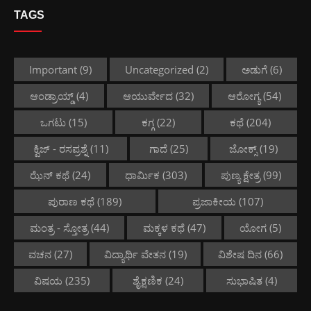
TAGS
Important
(9)
Uncategorized
(2)
ಅಡುಗೆ
(6)
ಆಂಡ್ರಾಯ್ಡ್
(4)
ಆಯುರ್ವೇದ
(32)
ಆರೋಗ್ಯ
(54)
ಒಗಟು
(15)
ಕಗ್ಗ
(22)
ಕಥೆ
(204)
ಕ್ವಿಜ್ - ರಸಪ್ರಶ್ನೆ
(11)
ಗಾದೆ
(25)
ಜೋಕ್ಸ್
(19)
ಝೆನ್ ಕಥೆ
(24)
ಧಾರ್ಮಿಕ
(303)
ಪುಣ್ಯ ಕ್ಷೇತ್ರ
(99)
ಪುರಾಣ ಕಥೆ
(189)
ಪ್ರಜಾಕೀಯ
(107)
ಮಂತ್ರ - ಸ್ತೋತ್ರ
(44)
ಮಕ್ಕಳ ಕಥೆ
(47)
ಯೋಗ
(5)
ವಚನ
(27)
ವಿದ್ಯಾರ್ಥಿ ವೇತನ
(19)
ವಿಶೇಷ ದಿನ
(66)
ವಿಷಯ
(235)
ಶೈಕ್ಷಣಿಕ
(24)
ಸುಭಾಷಿತ
(4)