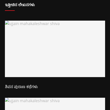
ಇತ್ತೀಚಿನ ಲೇಖನಗಳು
ಶಿವನ ಪುರಾಣ ಕಥೆಗಳು