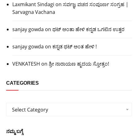
Laxmikant Sindagi
on
ಸರ್ವಜ್ಞ ವಚನ ಸಂಪೂರ್ಣ ಸಂಗ್ರಹ |
Sarvagna Vachana
sanjay gowda
on
ಥಟ್ ಅಂತಾ ಹೇಳಿ ಕನ್ನಡ ಒಗಟಿನ ಉತ್ತರ
sanjay gowda
on
ಕನ್ನಡ ಥಟ್ ಅಂತ ಹೇಳಿ !
VENKATESH
on
ಶ್ರೀ ನಾರಾಯಣ ಹೃದಯ ಸ್ತೋತ್ರಂ!
CATEGORIES
Categories
Select Category
ನಮ್ಮ ಬಗ್ಗೆ