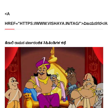
<A
HREF="HTTPS://WWW.VISHAYA.IN/TAG/">ವಿಜಯನಗರ</A
ತೆನಾಲಿ ರಾಮನ ವರ್ಣರಂಜಿತ ಸಿಹಿತಿಂಡಿಗಳ ಕಥೆ