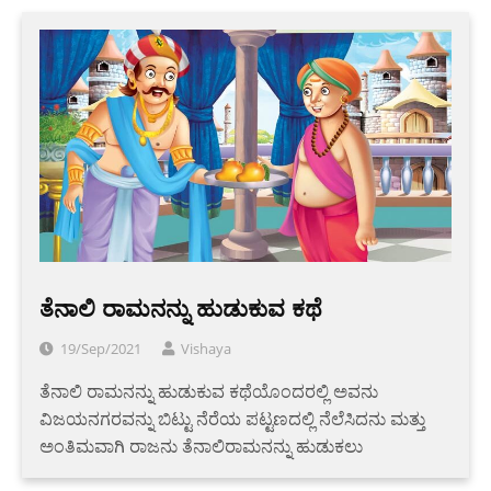
ತೆನಾಲಿ ರಾಮನನ್ನು ಹುಡುಕುವ ಕಥೆ
19/Sep/2021
Vishaya
ತೆನಾಲಿ ರಾಮನನ್ನು ಹುಡುಕುವ ಕಥೆಯೊಂದರಲ್ಲಿ ಅವನು
ವಿಜಯನಗರವನ್ನು ಬಿಟ್ಟು ನೆರೆಯ ಪಟ್ಟಣದಲ್ಲಿ ನೆಲೆಸಿದನು ಮತ್ತು
ಅಂತಿಮವಾಗಿ ರಾಜನು ತೆನಾಲಿರಾಮನನ್ನು ಹುಡುಕಲು