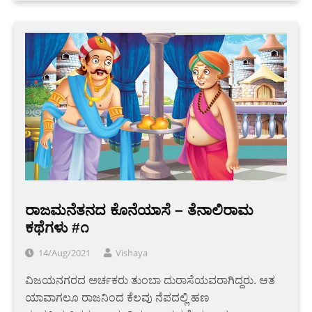
ರಾಜಮನೆತನದ ಕೊನೆಯಾಸೆ – ತೆನಾಲಿರಾಮ
ಕಥೆಗಳು #೧
14/Aug/2021
Vishaya
ವಿಜಯನಗರದ ಅರ್ಚಕರು ತುಂಬಾ ದುರಾಸೆಯವರಾಗಿದ್ದರು. ಆತ
ಯಾವಾಗಲೂ ರಾಜನಿಂದ ಕೆಲವು ನೆಪದಲ್ಲಿ ಹಣ