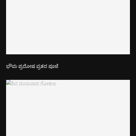
ಭೌಮ ಪ್ರದೋಷ ವ್ರತದ ಪೂಜೆ