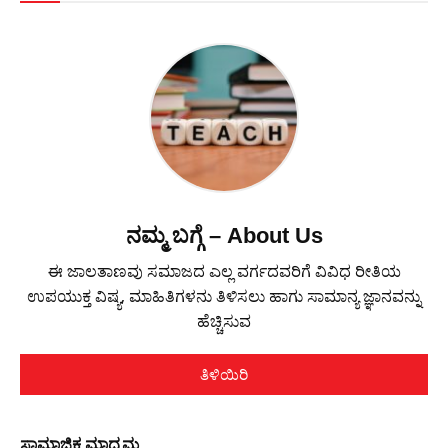
ನಮ್ಮ ಬಗ್ಗೆ – About Us
ಈ ಜಾಲತಾಣವು ಸಮಾಜದ ಎಲ್ಲ ವರ್ಗದವರಿಗೆ ವಿವಿಧ ರೀತಿಯ
ಉಪಯುಕ್ತ ವಿಷ್ಯ, ಮಾಹಿತಿಗಳನು ತಿಳಿಸಲು ಹಾಗು ಸಾಮಾನ್ಯ ಜ್ಞಾನವನ್ನು
ಹೆಚ್ಚಿಸುವ
ತಿಳಿಯಿರಿ
ಸಾಮಾಜಿಕ ಮಾಧ್ಯಮ