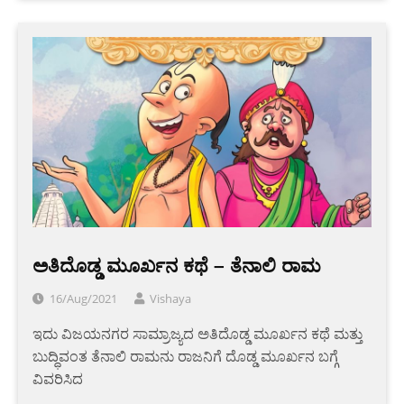
ಅತಿದೊಡ್ಡ ಮೂರ್ಖನ ಕಥೆ – ತೆನಾಲಿ ರಾಮ
16/Aug/2021
Vishaya
ಇದು ವಿಜಯನಗರ ಸಾಮ್ರಾಜ್ಯದ ಅತಿದೊಡ್ಡ ಮೂರ್ಖನ ಕಥೆ ಮತ್ತು
ಬುದ್ಧಿವಂತ ತೆನಾಲಿ ರಾಮನು ರಾಜನಿಗೆ ದೊಡ್ಡ ಮೂರ್ಖನ ಬಗ್ಗೆ
ವಿವರಿಸಿದ