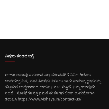
ವಿಷಯ ತಂಡದ ಬಗ್ಗೆ
ಈ ಜಾಲತಾಣವು ಸಮಾಜದ ಎಲ್ಲ ವರ್ಗದವರಿಗೆ ವಿವಿಧ ರೀತಿಯ
ಉಪಯುಕ್ತ ವಿಷ್ಯ, ಮಾಹಿತಿಗಳನು ತಿಳಿಸಲು ಹಾಗು ಸಾಮಾನ್ಯ ಜ್ಞಾನವನ್ನು
ಹೆಚ್ಚಿಸುವ ಉದ್ದೇಶದಿಂದ ಕಾರ್ಯ ನಿರ್ವಹಿಸುತ್ತಿದೆ. ನಿಮ್ಮ ಯಾವುದೇ
ಸಲಹೆ , ಸೂಚನೆಗಳನ್ನೂ ನಮಗೆ ಈ ಕೆಳಗಿನ ಲಿಂಕ್ ಉಪಯೋಗಿಸಿ
ತಲುಪಿಸಿ
https://www.vishaya.in/contact-us/