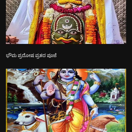
ಭೌಮ ಪ್ರದೋಷ ವ್ರತದ ಪೂಜೆ