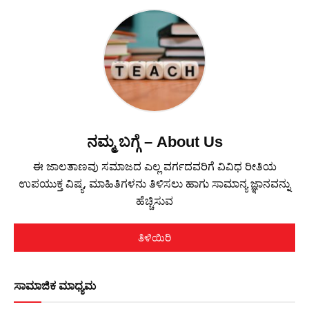
ನಮ್ಮ ಬಗ್ಗೆ – About Us
ಈ ಜಾಲತಾಣವು ಸಮಾಜದ ಎಲ್ಲ ವರ್ಗದವರಿಗೆ ವಿವಿಧ ರೀತಿಯ
ಉಪಯುಕ್ತ ವಿಷ್ಯ, ಮಾಹಿತಿಗಳನು ತಿಳಿಸಲು ಹಾಗು ಸಾಮಾನ್ಯ ಜ್ಞಾನವನ್ನು
ಹೆಚ್ಚಿಸುವ
ತಿಳಿಯಿರಿ
ಸಾಮಾಜಿಕ ಮಾಧ್ಯಮ