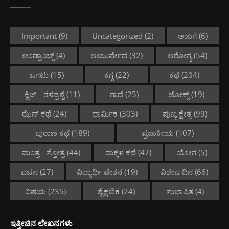
Important
(9)
Uncategorized
(2)
ಅಡುಗೆ
(6)
ಆಂಡ್ರಾಯ್ಡ್
(4)
ಆಯುರ್ವೇದ
(32)
ಆರೋಗ್ಯ
(54)
ಒಗಟು
(15)
ಕಗ್ಗ
(22)
ಕಥೆ
(204)
ಕ್ವಿಜ್ - ರಸಪ್ರಶ್ನೆ
(11)
ಗಾದೆ
(25)
ಜೋಕ್ಸ್
(19)
ಝೆನ್ ಕಥೆ
(24)
ಧಾರ್ಮಿಕ
(303)
ಪುಣ್ಯ ಕ್ಷೇತ್ರ
(99)
ಪುರಾಣ ಕಥೆ
(189)
ಪ್ರಜಾಕೀಯ
(107)
ಮಂತ್ರ - ಸ್ತೋತ್ರ
(44)
ಮಕ್ಕಳ ಕಥೆ
(47)
ಯೋಗ
(5)
ವಚನ
(27)
ವಿದ್ಯಾರ್ಥಿ ವೇತನ
(19)
ವಿಶೇಷ ದಿನ
(66)
ವಿಷಯ
(235)
ಶೈಕ್ಷಣಿಕ
(24)
ಸುಭಾಷಿತ
(4)
ಇತ್ತೀಚಿನ ಲೇಖನಗಳು