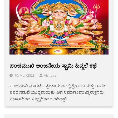
ಪಂಚಮುಖಿ ಆಂಜನೇಯ ಸ್ವಾಮಿ ಹಿನ್ನಲೆ ಕಥೆ
10/Mar/2023
Vishaya
ಪಂಚಮುಖಿ ಮಾರುತಿ… ತ್ರೇತಾಯುಗದಲ್ಲಿ ಶ್ರೀರಾಮ ಮತ್ತು ರಾವಣ
ಇವರ ನಡುವೆ ಯುದ್ಧವಾಯಿತು. ಆಗ ನಿರ್ಮಾಣವಾಗಿದ್ದ ರಾಕ್ಷಸರು
ಪಾತಾಳದಿಂದ ಸೂಕ್ಷ್ಮದಿಂದ ಬಂದಿದ್ದಾರೆ.