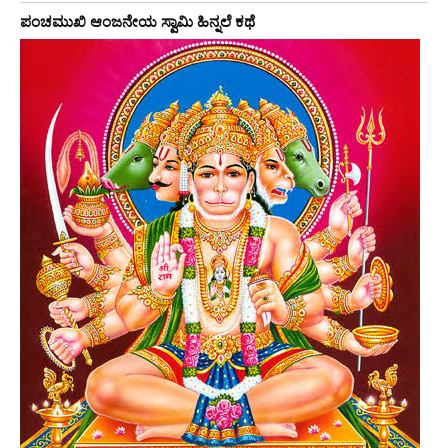
ಪಂಚಮುಖಿ ಆಂಜನೇಯ ಸ್ವಾಮಿ ಹಿನ್ನಲೆ ಕಥೆ