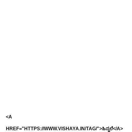
<A
HREF="HTTPS://WWW.VISHAYA.IN/TAG/">ಹಿನ್ನಲೆ</A>