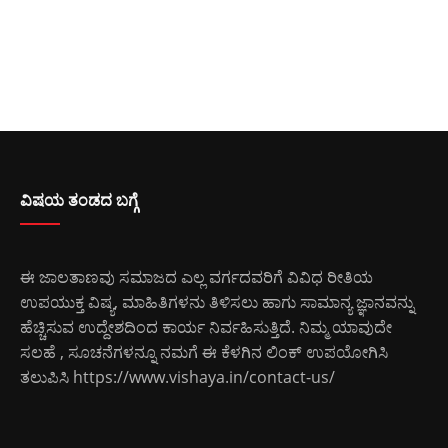
ವಿಷಯ ತಂಡದ ಬಗ್ಗೆ
ಈ ಜಾಲತಾಣವು ಸಮಾಜದ ಎಲ್ಲ ವರ್ಗದವರಿಗೆ ವಿವಿಧ ರೀತಿಯ
ಉಪಯುಕ್ತ ವಿಷ್ಯ, ಮಾಹಿತಿಗಳನು ತಿಳಿಸಲು ಹಾಗು ಸಾಮಾನ್ಯ ಜ್ಞಾನವನ್ನು
ಹೆಚ್ಚಿಸುವ ಉದ್ದೇಶದಿಂದ ಕಾರ್ಯ ನಿರ್ವಹಿಸುತ್ತಿದೆ. ನಿಮ್ಮ ಯಾವುದೇ
ಸಲಹೆ , ಸೂಚನೆಗಳನ್ನೂ ನಮಗೆ ಈ ಕೆಳಗಿನ ಲಿಂಕ್ ಉಪಯೋಗಿಸಿ
ತಲುಪಿಸಿ
https://www.vishaya.in/contact-us/