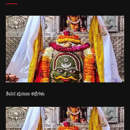
ಶಿವನ ಪುರಾಣ ಕಥೆಗಳು