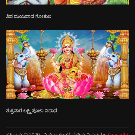
ಶಿವ ಮಯವಾದ ಗೋಕುಲ
ಶುಕ್ರವಾರ ಲಕ್ಷ್ಮಿ ಪೂಜಾ ವಿಧಾನ
ಕೃತಿಸ್ವಾಮ್ಯ © 2020 - ವಿಷಯ ತಂಡಕ್ಕೆ ಸೇರಿದ್ದು ವಿಷಯ by
Sharadhi