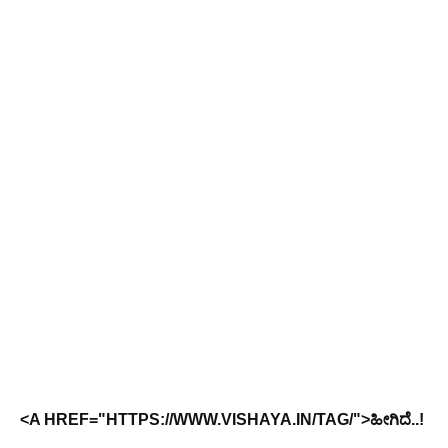
<A HREF="HTTPS://WWW.VISHAYA.IN/TAG/">ಹೀಗಿದೆ..!