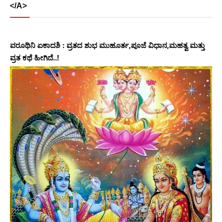
</A>
ವರೂಥಿನಿ ಏಕಾದಶಿ : ವ್ರತದ ಶುಭ ಮುಹೂರ್ತ,ಪೂಜೆ ವಿಧಾನ,ಮಹತ್ವ ಮತ್ತು
ವ್ರತ ಕಥೆ ಹೀಗಿದೆ..!