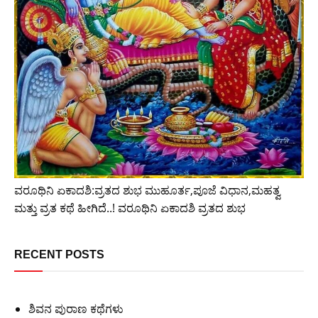
ವರೂಥಿನಿ ಏಕಾದಶಿ:ವ್ರತದ ಶುಭ ಮುಹೂರ್ತ,ಪೂಜೆ ವಿಧಾನ,ಮಹತ್ವ
ಮತ್ತು ವ್ರತ ಕಥೆ ಹೀಗಿದೆ..! ವರೂಥಿನಿ ಏಕಾದಶಿ ವ್ರತದ ಶುಭ
RECENT POSTS
ಶಿವನ ಪುರಾಣ ಕಥೆಗಳು