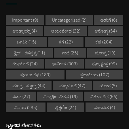
Important
(9)
Uncategorized
(2)
ಅಡುಗೆ
(6)
ಆಂಡ್ರಾಯ್ಡ್
(4)
ಆಯುರ್ವೇದ
(32)
ಆರೋಗ್ಯ
(54)
ಒಗಟು
(15)
ಕಗ್ಗ
(22)
ಕಥೆ
(204)
ಕ್ವಿಜ್ - ರಸಪ್ರಶ್ನೆ
(11)
ಗಾದೆ
(25)
ಜೋಕ್ಸ್
(19)
ಝೆನ್ ಕಥೆ
(24)
ಧಾರ್ಮಿಕ
(303)
ಪುಣ್ಯ ಕ್ಷೇತ್ರ
(99)
ಪುರಾಣ ಕಥೆ
(189)
ಪ್ರಜಾಕೀಯ
(107)
ಮಂತ್ರ - ಸ್ತೋತ್ರ
(44)
ಮಕ್ಕಳ ಕಥೆ
(47)
ಯೋಗ
(5)
ವಚನ
(27)
ವಿದ್ಯಾರ್ಥಿ ವೇತನ
(19)
ವಿಶೇಷ ದಿನ
(66)
ವಿಷಯ
(235)
ಶೈಕ್ಷಣಿಕ
(24)
ಸುಭಾಷಿತ
(4)
ಇತ್ತೀಚಿನ ಲೇಖನಗಳು