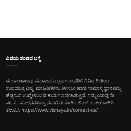
ವಿಷಯ ತಂಡದ ಬಗ್ಗೆ
ಈ ಜಾಲತಾಣವು ಸಮಾಜದ ಎಲ್ಲ ವರ್ಗದವರಿಗೆ ವಿವಿಧ ರೀತಿಯ
ಉಪಯುಕ್ತ ವಿಷ್ಯ, ಮಾಹಿತಿಗಳನು ತಿಳಿಸಲು ಹಾಗು ಸಾಮಾನ್ಯ ಜ್ಞಾನವನ್ನು
ಹೆಚ್ಚಿಸುವ ಉದ್ದೇಶದಿಂದ ಕಾರ್ಯ ನಿರ್ವಹಿಸುತ್ತಿದೆ. ನಿಮ್ಮ ಯಾವುದೇ
ಸಲಹೆ , ಸೂಚನೆಗಳನ್ನೂ ನಮಗೆ ಈ ಕೆಳಗಿನ ಲಿಂಕ್ ಉಪಯೋಗಿಸಿ
ತಲುಪಿಸಿ
https://www.vishaya.in/contact-us/