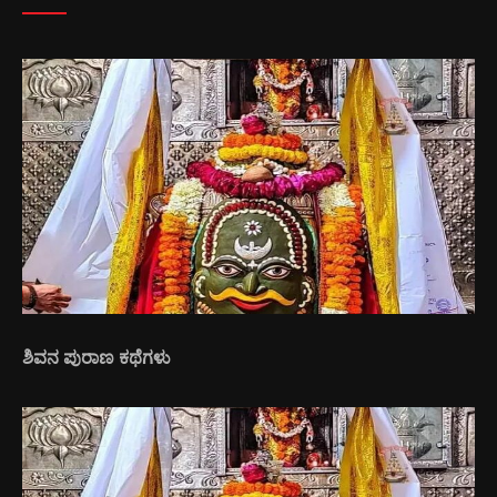
ಶಿವನ ಪುರಾಣ ಕಥೆಗಳು