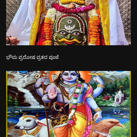
ಭೌಮ ಪ್ರದೋಷ ವ್ರತದ ಪೂಜೆ