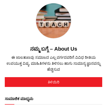
ನಮ್ಮ ಬಗ್ಗೆ – About Us
ಈ ಜಾಲತಾಣವು ಸಮಾಜದ ಎಲ್ಲ ವರ್ಗದವರಿಗೆ ವಿವಿಧ ರೀತಿಯ
ಉಪಯುಕ್ತ ವಿಷ್ಯ, ಮಾಹಿತಿಗಳನು ತಿಳಿಸಲು ಹಾಗು ಸಾಮಾನ್ಯ ಜ್ಞಾನವನ್ನು
ಹೆಚ್ಚಿಸುವ
ತಿಳಿಯಿರಿ
ಸಾಮಾಜಿಕ ಮಾಧ್ಯಮ