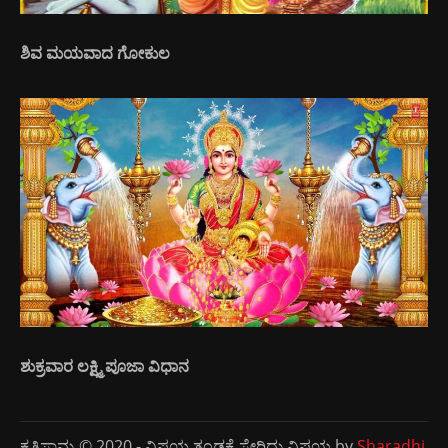
ಶಿವ ಮಯವಾದ ಗೋಕುಲ
ಶುಕ್ರವಾರ ಲಕ್ಷ್ಮಿ ಪೂಜಾ ವಿಧಾನ
ಕೃತಿಸ್ವಾಮ್ಯ © 2020 - ವಿಷಯ ತಂಡಕ್ಕೆ ಸೇರಿದ್ದು ವಿಷಯ by
Sharadhi