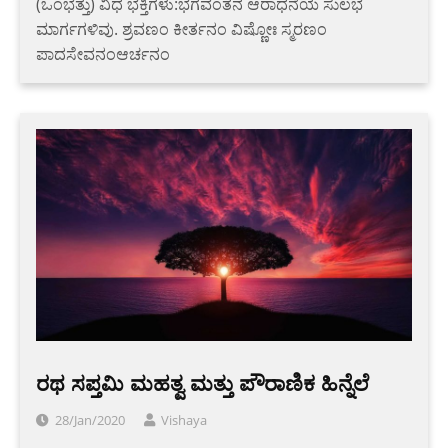
(ಒಂಭತ್ತು) ವಿಧ ಭಕ್ತಿಗಳು:ಭಗವಂತನ ಆರಾಧನೆಯ ಸುಲಭ
ಮಾರ್ಗಗಳಿವು. ಶ್ರವಣಂ ಕೀರ್ತನಂ ವಿಷ್ಣೋಃ ಸ್ಮರಣಂ
ಪಾದಸೇವನಂಆರ್ಚನಂ
ರಥ ಸಪ್ತಮಿ ಮಹತ್ವ ಮತ್ತು ಪೌರಾಣಿಕ ಹಿನ್ನೆಲೆ
28/Jan/2020
Vishaya