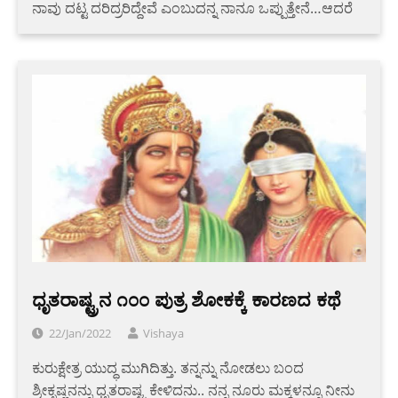
ನಾವು ದಟ್ಟ ದರಿದ್ರರಿದ್ದೇವೆ ಎಂಬುದನ್ನ ನಾನೂ ಒಪ್ಪುತ್ತೇನೆ…ಆದರೆ
ಧೃತರಾಷ್ಟ್ರನ ೧೦೦ ಪುತ್ರ ಶೋಕಕ್ಕೆ ಕಾರಣದ ಕಥೆ
22/Jan/2022
Vishaya
ಕುರುಕ್ಷೇತ್ರ ಯುದ್ಧ ಮುಗಿದಿತ್ತು. ತನ್ನನ್ನು ನೋಡಲು ಬಂದ
ಶ್ರೀಕೃಷ್ಣನನ್ನು ಧೃತರಾಷ್ಟ್ರ ಕೇಳಿದನು.. ನನ್ನ ನೂರು ಮಕ್ಕಳನ್ನೂ ನೀನು