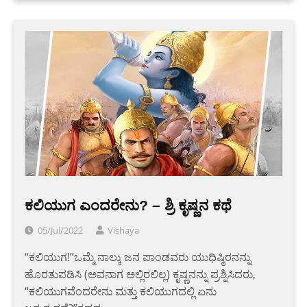
ಕಲಿಯುಗ ಎಂದರೇನು? – ಶ್ರಿ ಕೃಷ್ಣನ ಕಥೆ
05/Jul/2022
Vishaya
“ಕಲಿಯುಗ!”ಒಮ್ಮೆ ನಾಲ್ಕು ಜನ ಪಾಂಡವರು ಯುಧಿಷ್ಠಿರನನ್ನು
ಹೊರತುಪಡಿಸಿ (ಅವನಾಗ ಅಲ್ಲಿರಲಿಲ್ಲ) ಕೃಷ್ಣನನ್ನು ಪ್ರಶ್ನಿಸಿದರು,
“ಕಲಿಯುಗವೆಂದರೇನು ಮತ್ತು ಕಲಿಯುಗದಲ್ಲಿ ಏನು