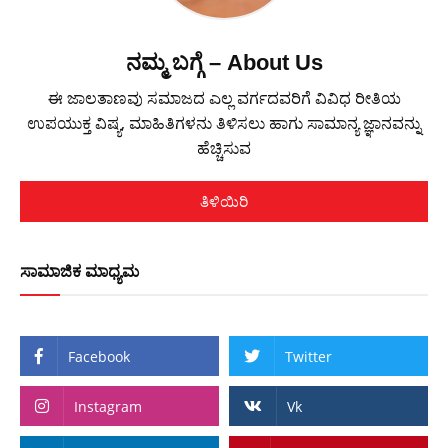
ನಮ್ಮ ಬಗ್ಗೆ – About Us
ಈ ಜಾಲತಾಣವು ಸಮಾಜದ ಎಲ್ಲ ವರ್ಗದವರಿಗೆ ವಿವಿಧ ರೀತಿಯ
ಉಪಯುಕ್ತ ವಿಷ್ಯ, ಮಾಹಿತಿಗಳನು ತಿಳಿಸಲು ಹಾಗು ಸಾಮಾನ್ಯ ಜ್ಞಾನವನ್ನು
ಹೆಚ್ಚಿಸುವ
ತಿಳಿಯಿರಿ
ಸಾಮಾಜಿಕ ಮಾಧ್ಯಮ
Facebook
Twitter
Instagram
Vk