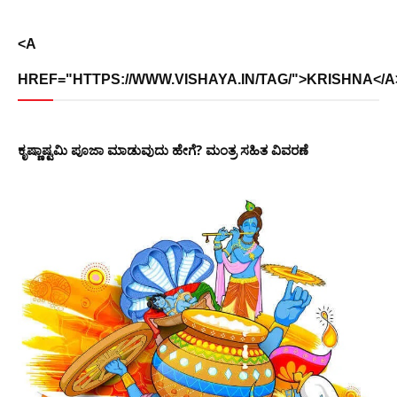
<A
HREF="HTTPS://WWW.VISHAYA.IN/TAG/">KRISHNA</A
ಕೃಷ್ಣಾಷ್ಟಮಿ ಪೂಜಾ ಮಾಡುವುದು ಹೇಗೆ? ಮಂತ್ರ ಸಹಿತ ವಿವರಣೆ