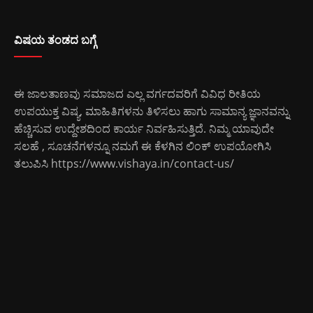
ವಿಷಯ ತಂಡದ ಬಗ್ಗೆ
ಈ ಜಾಲತಾಣವು ಸಮಾಜದ ಎಲ್ಲ ವರ್ಗದವರಿಗೆ ವಿವಿಧ ರೀತಿಯ
ಉಪಯುಕ್ತ ವಿಷ್ಯ, ಮಾಹಿತಿಗಳನು ತಿಳಿಸಲು ಹಾಗು ಸಾಮಾನ್ಯ ಜ್ಞಾನವನ್ನು
ಹೆಚ್ಚಿಸುವ ಉದ್ದೇಶದಿಂದ ಕಾರ್ಯ ನಿರ್ವಹಿಸುತ್ತಿದೆ. ನಿಮ್ಮ ಯಾವುದೇ
ಸಲಹೆ , ಸೂಚನೆಗಳನ್ನೂ ನಮಗೆ ಈ ಕೆಳಗಿನ ಲಿಂಕ್ ಉಪಯೋಗಿಸಿ
ತಲುಪಿಸಿ
https://www.vishaya.in/contact-us/