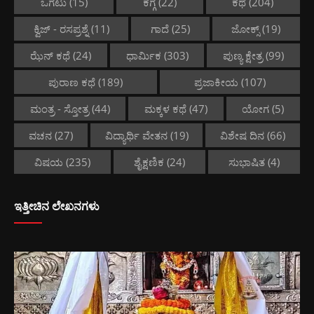
ಒಗಟು
(15)
ಕಗ್ಗ
(22)
ಕಥೆ
(204)
ಕ್ವಿಜ್ - ರಸಪ್ರಶ್ನೆ
(11)
ಗಾದೆ
(25)
ಜೋಕ್ಸ್
(19)
ಝೆನ್ ಕಥೆ
(24)
ಧಾರ್ಮಿಕ
(303)
ಪುಣ್ಯ ಕ್ಷೇತ್ರ
(99)
ಪುರಾಣ ಕಥೆ
(189)
ಪ್ರಜಾಕೀಯ
(107)
ಮಂತ್ರ - ಸ್ತೋತ್ರ
(44)
ಮಕ್ಕಳ ಕಥೆ
(47)
ಯೋಗ
(5)
ವಚನ
(27)
ವಿದ್ಯಾರ್ಥಿ ವೇತನ
(19)
ವಿಶೇಷ ದಿನ
(66)
ವಿಷಯ
(235)
ಶೈಕ್ಷಣಿಕ
(24)
ಸುಭಾಷಿತ
(4)
ಇತ್ತೀಚಿನ ಲೇಖನಗಳು