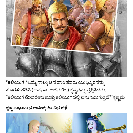
“ಕಲಿಯುಗ!”ಒಮ್ಮೆ ನಾಲ್ಕು ಜನ ಪಾಂಡವರು ಯುಧಿಷ್ಠಿರನನ್ನು
ಹೊರತುಪಡಿಸಿ (ಅವನಾಗ ಅಲ್ಲಿರಲಿಲ್ಲ) ಕೃಷ್ಣನನ್ನು ಪ್ರಶ್ನಿಸಿದರು,
“ಕಲಿಯುಗವೆಂದರೇನು ಮತ್ತು ಕಲಿಯುಗದಲ್ಲಿ ಏನು ಜರುಗುತ್ತದೆ?”ಕೃಷ್ಣನು
ಕೃಷ್ಣ ಸುಧಾಮ ನ ಅವಲಕ್ಕಿ ಹಿಂದಿನ ಕಥೆ