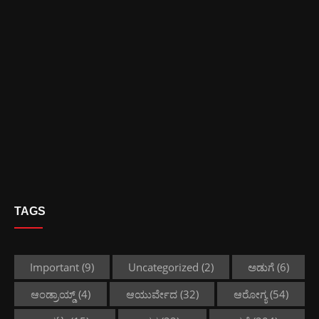
TAGS
Important
(9)
Uncategorized
(2)
ಅಡುಗೆ
(6)
ಆಂಡ್ರಾಯ್ಡ್
(4)
ಆಯುರ್ವೇದ
(32)
ಆರೋಗ್ಯ
(54)