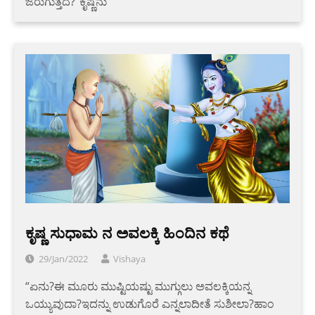
ಜರುಗುತ್ತದೆ?”ಕೃಷ್ಣನು
ಕೃಷ್ಣ ಸುಧಾಮ ನ ಅವಲಕ್ಕಿ ಹಿಂದಿನ ಕಥೆ
29/Jan/2022
Vishaya
“ಏನು?ಈ ಮೂರು ಮುಷ್ಟಿಯಷ್ಟು ಮುಗ್ಗುಲು ಅವಲಕ್ಕಿಯನ್ನ
ಒಯ್ಯುವುದಾ?ಇದನ್ನು ಉಡುಗೊರೆ ಎನ್ನಲಾದೀತೆ ಸುಶೀಲಾ?ಹಾಂ