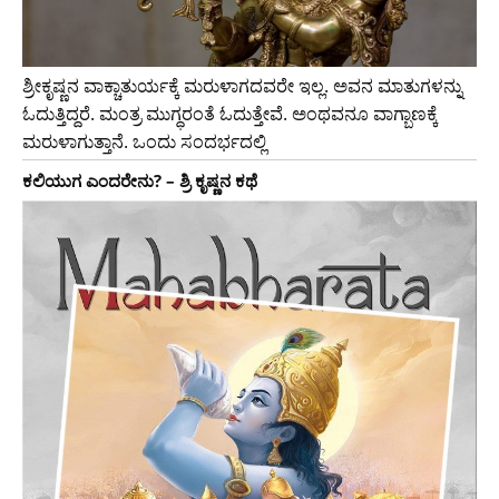
ಶ್ರೀಕೃಷ್ಣನ ವಾಕ್ಚಾತುರ್ಯಕ್ಕೆ ಮರುಳಾಗದವರೇ ಇಲ್ಲ. ಅವನ ಮಾತುಗಳನ್ನು
ಓದುತ್ತಿದ್ದರೆ. ಮಂತ್ರ ಮುಗ್ಧರಂತೆ ಓದುತ್ತೇವೆ. ಅಂಥವನೂ ವಾಗ್ಬಾಣಕ್ಕೆ
ಮರುಳಾಗುತ್ತಾನೆ. ಒಂದು ಸಂದರ್ಭದಲ್ಲಿ
ಕಲಿಯುಗ ಎಂದರೇನು? – ಶ್ರಿ ಕೃಷ್ಣನ ಕಥೆ