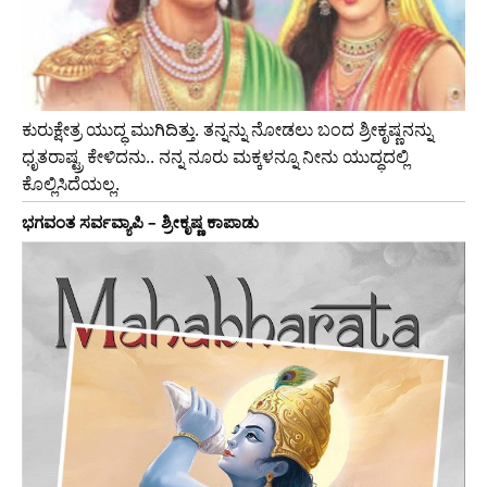
ಕುರುಕ್ಷೇತ್ರ ಯುದ್ಧ ಮುಗಿದಿತ್ತು. ತನ್ನನ್ನು ನೋಡಲು ಬಂದ ಶ್ರೀಕೃಷ್ಣನನ್ನು
ಧೃತರಾಷ್ಟ್ರ ಕೇಳಿದನು.. ನನ್ನ ನೂರು ಮಕ್ಕಳನ್ನೂ ನೀನು ಯುದ್ಧದಲ್ಲಿ
ಕೊಲ್ಲಿಸಿದೆಯಲ್ಲ.
ಭಗವಂತ ಸರ್ವವ್ಯಾಪಿ – ಶ್ರೀಕೃಷ್ಣ ಕಾಪಾಡು