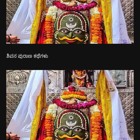
ಶಿವನ ಪುರಾಣ ಕಥೆಗಳು