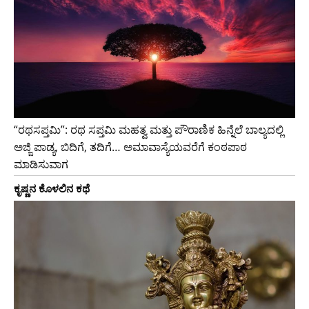
“ರಥಸಪ್ತಮಿ”: ರಥ ಸಪ್ತಮಿ ಮಹತ್ವ ಮತ್ತು ಪೌರಾಣಿಕ ಹಿನ್ನೆಲೆ ಬಾಲ್ಯದಲ್ಲಿ
ಅಜ್ಜಿ ಪಾಡ್ಯ, ಬಿದಿಗೆ, ತದಿಗೆ… ಅಮಾವಾಸ್ಯೆಯವರೆಗೆ ಕಂಠಪಾಠ
ಮಾಡಿಸುವಾಗ
ಕೃಷ್ಣನ ಕೊಳಲಿನ ಕಥೆ