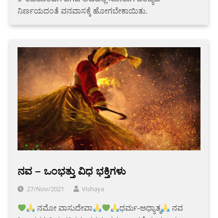
ನಿರ್ಣಯದಂತೆ ವನವಾಸಕ್ಕೆ ಹೋಗಬೇಕಾಯಿತು.
ನವ – ಒಂಭತ್ತು ವಿಧ ಭಕ್ತಿಗಳು
27/Nov/2021
Vishaya
ನಮೋ ವಾಸುದೇವಾ
ಧರ್ಮ-ಅಧ್ಯಾತ್ಮ
ನವ