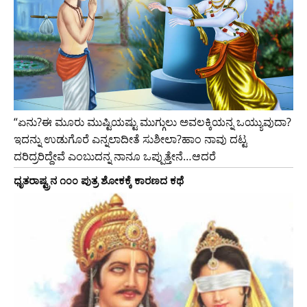
“ಏನು?ಈ ಮೂರು ಮುಷ್ಟಿಯಷ್ಟು ಮುಗ್ಗುಲು ಅವಲಕ್ಕಿಯನ್ನ ಒಯ್ಯುವುದಾ?
ಇದನ್ನು ಉಡುಗೊರೆ ಎನ್ನಲಾದೀತೆ ಸುಶೀಲಾ?ಹಾಂ ನಾವು ದಟ್ಟ
ದರಿದ್ರರಿದ್ದೇವೆ ಎಂಬುದನ್ನ ನಾನೂ ಒಪ್ಪುತ್ತೇನೆ…ಆದರೆ
ಧೃತರಾಷ್ಟ್ರನ ೧೦೦ ಪುತ್ರ ಶೋಕಕ್ಕೆ ಕಾರಣದ ಕಥೆ