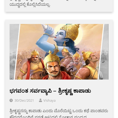
ಯುದ್ಧದಲ್ಲಿ ಕೊಲ್ಲಿಸಿದೆಯಲ್ಲ.
ಭಗವಂತ ಸರ್ವವ್ಯಾಪಿ – ಶ್ರೀಕೃಷ್ಣ ಕಾಪಾಡು
30/Dec/2021
Vishaya
ಶ್ರೀಕೃಷ್ಣನನ್ನು ಕಾಪಾಡು ಎಂದು ಮೊರೆಯಿಟ್ಟ ಒಂದು ಕಥೆ ಪಾಂಡವರು
ಕೌರವರೊಂದಿಗೆ ಪಗಡೆ ಆಟದಲ್ಲಿ ಸೋತಾಗ ಪಂದ್ಯದ