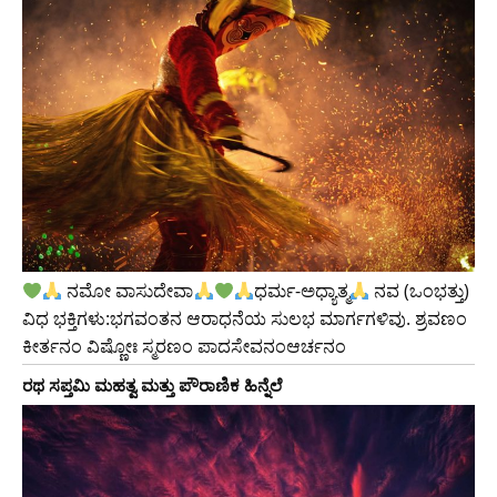
ನಮೋ ವಾಸುದೇವಾ
ಧರ್ಮ-ಅಧ್ಯಾತ್ಮ
ನವ (ಒಂಭತ್ತು)
ವಿಧ ಭಕ್ತಿಗಳು:ಭಗವಂತನ ಆರಾಧನೆಯ ಸುಲಭ ಮಾರ್ಗಗಳಿವು. ಶ್ರವಣಂ
ಕೀರ್ತನಂ ವಿಷ್ಣೋಃ ಸ್ಮರಣಂ ಪಾದಸೇವನಂಆರ್ಚನಂ
ರಥ ಸಪ್ತಮಿ ಮಹತ್ವ ಮತ್ತು ಪೌರಾಣಿಕ ಹಿನ್ನೆಲೆ