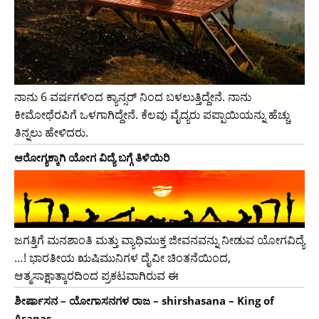
ನಾನು 6 ವರ್ಷಗಳಿಂದ ಕ್ಯಾನ್ಸರ್ ನಿಂದ ಬಳಲುತ್ತಿದ್ದೇನೆ. ನಾನು
ಕೀಮೋಥೆರಪಿಗೆ ಒಳಗಾಗಿದ್ದೇನೆ. ಕೆಲವು ವೈದ್ಯರು ಪಪ್ಪಾಯಿಯನ್ನು ಹೆಚ್ಚು
ತಿನ್ನಲು ಹೇಳಿದರು.
ಆರೋಗ್ಯಕ್ಕಾಗಿ ಯೋಗ ವಿದ್ಯೆ ಬಗ್ಗೆ ತಿಳಿಯಿರಿ
ಜಗತ್ತಿಗೆ ಮನಶಾಂತಿ ಮತ್ತು ವ್ಯಾಧಿಮುಕ್ತ ಜೀವನವನ್ನು ನೀಡುವ ಯೋಗವಿದ್ಯೆ
…! ಭಾರತೀಯ ಋಷಿಮುನಿಗಳ ದೈವೀ ಚಿಂತನೆಯಿಂದ,
ಆತ್ಮಸಾಕ್ಷಾತ್ಕಾರದಿಂದ ಪ್ರಕಟವಾಗಿರುವ ಈ
ಶೀರ್ಷಾಸನ – ಯೋಗಾಸನಗಳ ರಾಜ – shirshasana – King of
Asanas