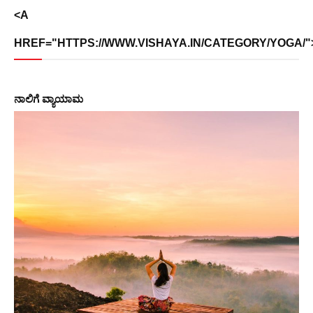
<A
HREF="HTTPS://WWW.VISHAYA.IN/CATEGORY/YOGA/
ನಾಲಿಗೆ ವ್ಯಾಯಾಮ