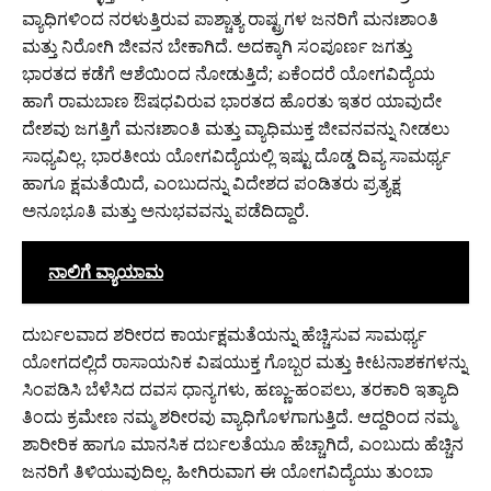
ವ್ಯಾಧಿಗಳಿಂದ ನರಳುತ್ತಿರುವ ಪಾಶ್ಚಾತ್ಯ ರಾಷ್ಟ್ರಗಳ ಜನರಿಗೆ ಮನಃಶಾಂತಿ
ಮತ್ತು ನಿರೋಗಿ ಜೀವನ ಬೇಕಾಗಿದೆ. ಅದಕ್ಕಾಗಿ ಸಂಪೂರ್ಣ ಜಗತ್ತು
ಭಾರತದ ಕಡೆಗೆ ಆಶೆಯಿಂದ ನೋಡುತ್ತಿದೆ; ಏಕೆಂದರೆ ಯೋಗವಿದ್ಯೆಯ
ಹಾಗೆ ರಾಮಬಾಣ ಔಷಧವಿರುವ ಭಾರತದ ಹೊರತು ಇತರ ಯಾವುದೇ
ದೇಶವು ಜಗತ್ತಿಗೆ ಮನಃಶಾಂತಿ ಮತ್ತು ವ್ಯಾಧಿಮುಕ್ತ ಜೀವನವನ್ನು ನೀಡಲು
ಸಾಧ್ಯವಿಲ್ಲ. ಭಾರತೀಯ ಯೋಗವಿದ್ಯೆಯಲ್ಲಿ ಇಷ್ಟು ದೊಡ್ಡ ದಿವ್ಯ ಸಾಮರ್ಥ್ಯ
ಹಾಗೂ ಕ್ಷಮತೆಯಿದೆ, ಎಂಬುದನ್ನು ವಿದೇಶದ ಪಂಡಿತರು ಪ್ರತ್ಯಕ್ಷ
ಅನೂಭೂತಿ ಮತ್ತು ಅನುಭವವನ್ನು ಪಡೆದಿದ್ದಾರೆ.
ನಾಲಿಗೆ ವ್ಯಾಯಾಮ
ದುರ್ಬಲವಾದ ಶರೀರದ ಕಾರ್ಯಕ್ಷಮತೆಯನ್ನು ಹೆಚ್ಚಿಸುವ ಸಾಮರ್ಥ್ಯ
ಯೋಗದಲ್ಲಿದೆ ರಾಸಾಯನಿಕ ವಿಷಯುಕ್ತ ಗೊಬ್ಬರ ಮತ್ತು ಕೀಟನಾಶಕಗಳನ್ನು
ಸಿಂಪಡಿಸಿ ಬೆಳೆಸಿದ ದವಸ ಧಾನ್ಯಗಳು, ಹಣ್ಣು-ಹಂಪಲು, ತರಕಾರಿ ಇತ್ಯಾದಿ
ತಿಂದು ಕ್ರಮೇಣ ನಮ್ಮ ಶರೀರವು ವ್ಯಾಧಿಗೊಳಗಾಗುತ್ತಿದೆ. ಆದ್ದರಿಂದ ನಮ್ಮ
ಶಾರೀರಿಕ ಹಾಗೂ ಮಾನಸಿಕ ದರ್ಬಲತೆಯೂ ಹೆಚ್ಚಾಗಿದೆ, ಎಂಬುದು ಹೆಚ್ಚಿನ
ಜನರಿಗೆ ತಿಳಿಯುವುದಿಲ್ಲ. ಹೀಗಿರುವಾಗ ಈ ಯೋಗವಿದ್ಯೆಯು ತುಂಬಾ