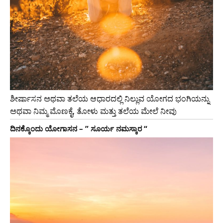
ಶೀರ್ಷಾಸನ ಅಥವಾ ತಲೆಯ ಆಧಾರದಲ್ಲಿ ನಿಲ್ಲುವ ಯೋಗದ ಭಂಗಿಯನ್ನು
ಅಥವಾ ನಿಮ್ಮ ಮೊಣಕೈ, ತೋಳು ಮತ್ತು ತಲೆಯ ಮೇಲೆ ನೀವು
ದಿನಕ್ಕೊಂದು ಯೋಗಾಸನ – ” ಸೂರ್ಯ ನಮಸ್ಕಾರ “