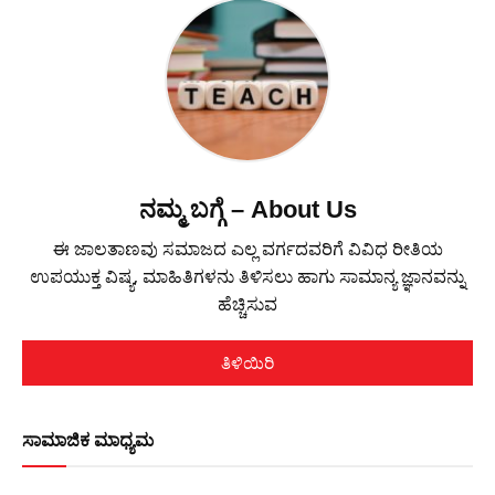
ನಮ್ಮ ಬಗ್ಗೆ – About Us
ಈ ಜಾಲತಾಣವು ಸಮಾಜದ ಎಲ್ಲ ವರ್ಗದವರಿಗೆ ವಿವಿಧ ರೀತಿಯ
ಉಪಯುಕ್ತ ವಿಷ್ಯ, ಮಾಹಿತಿಗಳನು ತಿಳಿಸಲು ಹಾಗು ಸಾಮಾನ್ಯ ಜ್ಞಾನವನ್ನು
ಹೆಚ್ಚಿಸುವ
ತಿಳಿಯಿರಿ
ಸಾಮಾಜಿಕ ಮಾಧ್ಯಮ