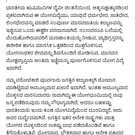
!
ಭಾರತೀಯ ಋಷಿಮುನಿಗಳ ದೈವೀ ಚಿಂತನೆಯಿಂದ, ಆತ್ಮಸಾಕ್ಷಾತ್ಕಾರದಿಂದ
ಪ್ರಕಟವಾಗಿರುವ ಈ ಯೋಗವಿದ್ಯೆಯು, ಯಾವುದೆ ಧರ್ಮಭೇದ, ಜಾತಿಭೇದ,
ಲಿಂಗಭೇದವನ್ನು ಮಾಡದೆ ಸಂಪೂರ್ಣ ಮಾನವಜಾತಿಯ ಕಲ್ಯಾಣವನ್ನು
ಇಚ್ಛಿಸುವ ಒಂದು ಈಶ್ವರೀ ವರದಾನವಾಗಿದೆ. ಸಂಸಾರರೂಪಿ ಒಲೆಯಲ್ಲಿ
ಬೆಂದುಹೋಗಿರುವವರಿಗೆ ಮನಃಶಾಂತಿಯನ್ನು ನೀಡುವ, ವ್ಯಾಧಿಗ್ರಸ್ತರನ್ನು
ಶಾರೀರಿಕ ಹಾಗೂ ಮಾನಸಿಕ ಒತ್ತಡದಿಂದ ಮುಕ್ತಗೊಳಿಸುವ,
ಯೋಗಸಾಧಕರ ಜೀವವನ್ನು ಶಿವನೊಂದಿಗೆ ಜೋಡಿಸುವ, ಮಾನವನ
ಮೋಕ್ಷಪ್ರಾಪ್ತಿಯ ಅಂತಿಮ ಇಚ್ಛೆಯನ್ನು ಪೂರ್ಣಗೊಳಿಸುವ ಯೋಗ ವಿದ್ಯೆ
ಇದಾಗಿದೆ.
ನಮ್ಮ ಪರೋಪಕಾರಿ ಪೂರ್ವಜರು ಜಗತ್ತಿನ ಕಲ್ಯಾಣಕ್ಕಾಗಿ ಜೋಪಾನ
ಮಾಡಿಟ್ಟಿರುವ ಅಮೂಲ್ಯವಾದ ಖಜಾನೆ ಇದಾಗಿದೆ. ಇಂತಹ ಅಮೂಲ್ಯವಾದ
ಬೊಕ್ಕಸದ ವಾರಸುದಾರರು ನಾವಾಗಿದ್ದು ಈ ಯೋಗಭೂಮಿಯಲ್ಲಿ ನಾವು
ಜನ್ಮ ಪಡೆದಿರುವುದು ನಮ್ಮ ಸೌಭಾಗ್ಯವಾಗಿದೆ; ಆದರೂ ಬಹಳಷ್ಟು
ಭಾರತೀಯರು ಇಂದು ಕೂಡ ಯೋಗವಿದ್ಯೆಯಿಂದ ದೂರವಿದ್ದಾರೆ, ಅದು
ಅವರ ದುರ್ದೈವವಾಗಿದೆ. ಜಗತ್ತಿನ ಇತರ ಅನೇಕ ರಾಷ್ಟ್ರಗಳು ಮಾತ್ರ
ಯೋಗದ ಬೊಕ್ಕಸದಿಂದ ಸಾಕಷ್ಟು ಲಾಭ ಪಡೆದುಕೊಂಡಿವೆ ಹಾಗೂ
ತೆಗೆದುಕೊಳ್ಳುತ್ತಿವೆ. ಭೋಗವಾದ, ಭೌತಿಕವಾದ ಹಾಗೂ ಅನೇಕ ಪ್ರಕಾರದ