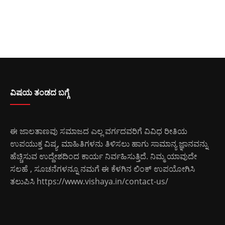
ವಿಷಯ ತಂಡದ ಬಗ್ಗೆ
ಈ ಜಾಲತಾಣವು ಸಮಾಜದ ಎಲ್ಲ ವರ್ಗದವರಿಗೆ ವಿವಿಧ ರೀತಿಯ
ಉಪಯುಕ್ತ ವಿಷ್ಯ, ಮಾಹಿತಿಗಳನು ತಿಳಿಸಲು ಹಾಗು ಸಾಮಾನ್ಯ ಜ್ಞಾನವನ್ನು
ಹೆಚ್ಚಿಸುವ ಉದ್ದೇಶದಿಂದ ಕಾರ್ಯ ನಿರ್ವಹಿಸುತ್ತಿದೆ. ನಿಮ್ಮ ಯಾವುದೇ
ಸಲಹೆ , ಸೂಚನೆಗಳನ್ನೂ ನಮಗೆ ಈ ಕೆಳಗಿನ ಲಿಂಕ್ ಉಪಯೋಗಿಸಿ
ತಲುಪಿಸಿ
https://www.vishaya.in/contact-us/