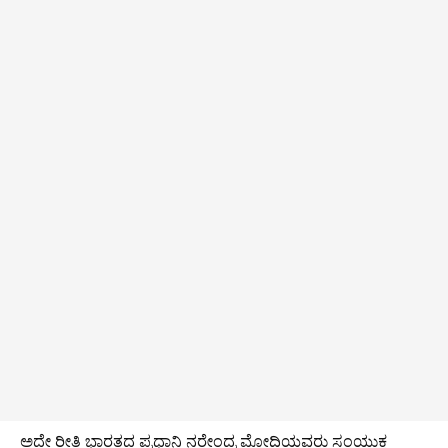
ಅದೇ ರೀತಿ ಭಾರತದ ಪ್ರಧಾನಿ ನರೇಂದ್ರ ಮೋದಿಯವರು ಸಂಯುಕ್ತ