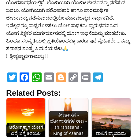
ಯೋಗಸಾಧನೆಯಲ್ಲಿದೆ. ಭೋಗಿಯಾಗಿ ಯೋಗೀ ಜೀವನವನ್ನು ನಡೆಸುವ
ಬದಲು, ಯೋಗಿಯಾಗಿ ಪರೋಪಕಾರಿ ಹಾಗೂ ಪಾರಮಾರ್ಥಿಕ
ಜೀವನವನ್ನು ನಡೆಸುವುದರಲ್ಲಿಯೇ ಮಾನವಜನ್ಮದ ಸಾರ್ಥಕವಿದೆ.
ಇವೆಲ್ಲವನ್ನೂ ಸಾಧ್ಯಗೊಳಿಸಲು ಯೋಗಸಾಧಕನು ಸ್ವಾನುಭವವಿರುವ
ಯೋಗ ಶಿಕ್ಷಕರ ಮಾರ್ಗದರ್ಶನದಲ್ಲಿ ಯೋಗಸಾಧನೆಯನ್ನು ಮಾಡಬೇಕು.
ಹಿಂದೂ ಸಂಸ್ಕ್ರತಿಯಲ್ಲಿ ಪ್ರತಿಯೊಂದಕ್ಕೂ ಕಾರಣ ಇದೆ ಸ್ನೇಹಿತರೇ….ನಮ್ಮ
ಸನಾತನ ಸಂಸ್ಕೃತಿ ಮರೆಯಬೇಡಿ
!! ಶ್ರೀಕೃಷ್ಣಾರ್ಪಣಮಸ್ತು !!
T
F
W
E
Bl
C
Pr
T
w
a
h
m
o
o
in
el
Related Posts:
itt
c
at
ai
g
p
t
e
er
e
s
l
g
y
gr
b
A
er
Li
a
ಶೀರ್ಷಾಸನ -
ಯೋಗಾಸನಗಳ ರಾಜ -
o
p
n
m
ಆರೋಗ್ಯಕ್ಕಾಗಿ ಯೋಗ
shirshasana -
o
p
k
ವಿದ್ಯೆ ಬಗ್ಗೆ ತಿಳಿಯಿರಿ
King of Asanas
ನಾಲಿಗೆ ವ್ಯಾಯಾಮ