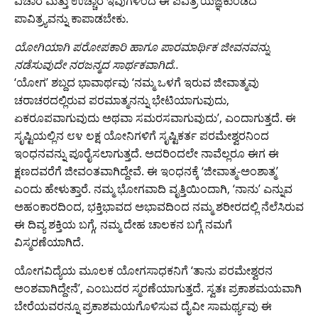
ವಿಚಾರ ಮತ್ತು ಉಚ್ಚಾರ ಇವುಗಳಿಂದ ಈ ಪವಿತ್ರ ಯಜ್ಞಕುಂಡದ
ಪಾವಿತ್ರ್ಯವನ್ನು ಕಾಪಾಡಬೇಕು.
ಯೋಗಿಯಾಗಿ ಪರೋಪಕಾರಿ ಹಾಗೂ ಪಾರಮಾರ್ಥಿಕ ಜೀವನವನ್ನು
ನಡೆಸುವುದೇ ನರಜನ್ಮದ ಸಾರ್ಥಕವಾಗಿದೆ..
‘ಯೋಗ’ ಶಬ್ದದ ಭಾವಾರ್ಥವು ‘ನಮ್ಮ ಒಳಗೆ ಇರುವ ಜೀವಾತ್ಮವು
ಚರಾಚರದಲ್ಲಿರುವ ಪರಮಾತ್ಮನನ್ನು ಭೇಟಿಯಾಗುವುದು,
ಏಕರೂಪವಾಗುವುದು ಅಥವಾ ಸಮರಸವಾಗುವುದು’, ಎಂದಾಗುತ್ತದೆ. ಈ
ಸೃಷ್ಟಿಯಲ್ಲಿನ ೮೪ ಲಕ್ಷ ಯೋನಿಗಳಿಗೆ ಸೃಷ್ಟಿಕರ್ತ ಪರಮೇಶ್ವರನಿಂದ
ಇಂಧನವನ್ನು ಪೂರೈಸಲಾಗುತ್ತದೆ. ಅದರಿಂದಲೇ ನಾವೆಲ್ಲರೂ ಈಗ ಈ
ಕ್ಷಣದವರೆಗೆ ಜೀವಂತವಾಗಿದ್ದೇವೆ. ಈ ಇಂಧನಕ್ಕೆ ‘ಜೀವಾತ್ಮ-ಅಂಶಾತ್ಮ’
ಎಂದು ಹೇಳುತ್ತಾರೆ. ನಮ್ಮ ಭೋಗವಾದಿ ವೃತ್ತಿಯಿಂದಾಗಿ, ‘ನಾನು’ ಎನ್ನುವ
ಅಹಂಕಾರದಿಂದ, ಭಕ್ತಿಭಾವದ ಅಭಾವದಿಂದ ನಮ್ಮ ಶರೀರದಲ್ಲಿ ನೆಲೆಸಿರುವ
ಈ ದಿವ್ಯ ಶಕ್ತಿಯ ಬಗ್ಗೆ, ನಮ್ಮ ದೇಹ ಚಾಲಕನ ಬಗ್ಗೆ ನಮಗೆ
ವಿಸ್ಮರಣೆಯಾಗಿದೆ.
ಯೋಗವಿದ್ಯೆಯ ಮೂಲಕ ಯೋಗಸಾಧಕನಿಗೆ ‘ತಾನು ಪರಮೇಶ್ವರನ
ಅಂಶವಾಗಿದ್ದೇನೆ’, ಎಂಬುದರ ಸ್ಮರಣೆಯಾಗುತ್ತದೆ. ಸ್ವತಃ ಪ್ರಕಾಶಮಯವಾಗಿ
ಬೇರೆಯವರನ್ನೂ ಪ್ರಕಾಶಮಯಗೊಳಿಸುವ ದೈವೀ ಸಾಮರ್ಥ್ಯವು ಈ