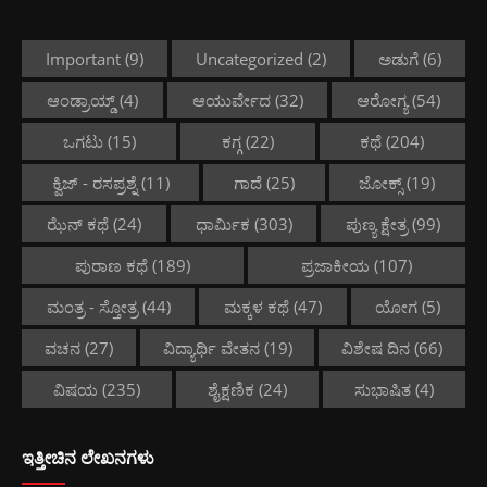
Important
(9)
Uncategorized
(2)
ಅಡುಗೆ
(6)
ಆಂಡ್ರಾಯ್ಡ್
(4)
ಆಯುರ್ವೇದ
(32)
ಆರೋಗ್ಯ
(54)
ಒಗಟು
(15)
ಕಗ್ಗ
(22)
ಕಥೆ
(204)
ಕ್ವಿಜ್ - ರಸಪ್ರಶ್ನೆ
(11)
ಗಾದೆ
(25)
ಜೋಕ್ಸ್
(19)
ಝೆನ್ ಕಥೆ
(24)
ಧಾರ್ಮಿಕ
(303)
ಪುಣ್ಯ ಕ್ಷೇತ್ರ
(99)
ಪುರಾಣ ಕಥೆ
(189)
ಪ್ರಜಾಕೀಯ
(107)
ಮಂತ್ರ - ಸ್ತೋತ್ರ
(44)
ಮಕ್ಕಳ ಕಥೆ
(47)
ಯೋಗ
(5)
ವಚನ
(27)
ವಿದ್ಯಾರ್ಥಿ ವೇತನ
(19)
ವಿಶೇಷ ದಿನ
(66)
ವಿಷಯ
(235)
ಶೈಕ್ಷಣಿಕ
(24)
ಸುಭಾಷಿತ
(4)
ಇತ್ತೀಚಿನ ಲೇಖನಗಳು