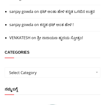
sanjay gowda
on
ಥಟ್ ಅಂತಾ ಹೇಳಿ ಕನ್ನಡ ಒಗಟಿನ ಉತ್ತರ
sanjay gowda
on
ಕನ್ನಡ ಥಟ್ ಅಂತ ಹೇಳಿ !
VENKATESH
on
ಶ್ರೀ ನಾರಾಯಣ ಹೃದಯ ಸ್ತೋತ್ರಂ!
CATEGORIES
Categories
Select Category
ನಮ್ಮ ಬಗ್ಗೆ