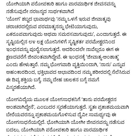
ಯೋಗಿಯಾಗಿ ಪರೋಪಕಾರಿ ಹಾಗೂ ಪಾರಮಾರ್ಥಿಕ ಜೀವನವನ್ನು
ನಡೆಸುವುದೇ ನರಜನ್ಮದ ಸಾರ್ಥಕವಾಗಿದೆ
‘ಯೋಗ’ ಶಬ್ದದ ಭಾವಾರ್ಥವು ‘ನಮ್ಮ ಒಳಗೆ ಇರುವ ಜೀವಾತ್ಮವು
ಚರಾಚರದಲ್ಲಿರುವ ಪರಮಾತ್ಮನನ್ನು ಭೇಟಿಯಾಗುವುದು,
ಏಕರೂಪವಾಗುವುದು ಅಥವಾ ಸಮರಸವಾಗುವುದು’, ಎಂದಾಗುತ್ತದೆ. ಈ
ಸೃಷ್ಟಿಯಲ್ಲಿನ ೮೪ ಲಕ್ಷ ಯೋನಿಗಳಿಗೆ ಸೃಷ್ಟಿಕರ್ತ ಪರಮೇಶ್ವರನಿಂದ
ಇಂಧನವನ್ನು ಪೂರೈಸಲಾಗುತ್ತದೆ. ಅದರಿಂದಲೇ ನಾವೆಲ್ಲರೂ ಈಗ ಈ
ಕ್ಷಣದವರೆಗೆ ಜೀವಂತವಾಗಿದ್ದೇವೆ. ಈ ಇಂಧನಕ್ಕೆ ‘ಜೀವಾತ್ಮ-ಅಂಶಾತ್ಮ’
ಎಂದು ಹೇಳುತ್ತಾರೆ. ನಮ್ಮ ಭೋಗವಾದಿ ವೃತ್ತಿಯಿಂದಾಗಿ, ‘ನಾನು’ ಎನ್ನುವ
ಅಹಂಕಾರದಿಂದ, ಭಕ್ತಿಭಾವದ ಅಭಾವದಿಂದ ನಮ್ಮ ಶರೀರದಲ್ಲಿ ನೆಲೆಸಿರುವ
ಈ ದಿವ್ಯ ಶಕ್ತಿಯ ಬಗ್ಗೆ, ನಮ್ಮ ದೇಹ ಚಾಲಕನ ಬಗ್ಗೆ ನಮಗೆ
ವಿಸ್ಮರಣೆಯಾಗಿದೆ.
ಯೋಗವಿದ್ಯೆಯ ಮೂಲಕ ಯೋಗಸಾಧಕನಿಗೆ ‘ತಾನು ಪರಮೇಶ್ವರನ
ಅಂಶವಾಗಿದ್ದೇನೆ’, ಎಂಬುದರ ಸ್ಮರಣೆಯಾಗುತ್ತದೆ. ಸ್ವತಃ ಪ್ರಕಾಶಮಯವಾಗಿ
ಬೇರೆಯವರನ್ನೂ ಪ್ರಕಾಶಮಯಗೊಳಿಸುವ ದೈವೀ ಸಾಮರ್ಥ್ಯವು ಈ
ಯೋಗಸಾಧನೆಯಲ್ಲಿದೆ. ಭೋಗಿಯಾಗಿ ಯೋಗೀ ಜೀವನವನ್ನು ನಡೆಸುವ
ಬದಲು, ಯೋಗಿಯಾಗಿ ಪರೋಪಕಾರಿ ಹಾಗೂ ಪಾರಮಾರ್ಥಿಕ