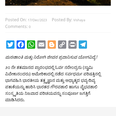
Posted On:
Posted By:
17/Dec/2023
Vishaya
Comments:
0
T
F
W
E
Bl
C
Pr
T
w
a
h
m
o
o
in
el
ಮನಃಶಾಂತಿ ಮತ್ತು ನಿರೋಗಿ ಜೀವನ ಪ್ರದಾನಿಸುವ ಯೋಗವಿದ್ಯೆ !
itt
c
at
ai
g
p
t
e
er
e
s
l
g
y
gr
೨೦ ನೇ ಶತಮಾನದ ಪ್ರಾರಂಭದಲ್ಲಿ ಓರ್ವ ನರೇಂದ್ರನು (ಸ್ವಾಮಿ
ವಿವೇಕಾನಂದರು) ಅಮೇರಿಕಾದಲ್ಲಿ ನಡೆದ ಸರ್ವಧರ್ಮ ಪರಿಷತ್ತಿನಲ್ಲಿ
b
A
er
Li
a
ಭಾಗವಹಿಸಿ ಭಾರತೀಯ ತತ್ತ್ವಜ್ಞಾನ ಮತ್ತು ಅಧ್ಯಾತ್ಮದ ಭವ್ಯ-ದಿವ್ಯ
o
p
n
m
ಪತಾಕೆಯನ್ನು ಹಾರಿಸಿ ಭಾರತದ ಗೌರವಶಾಲಿ ಹಾಗೂ ವೈಭವಶಾಲಿ
o
p
k
ಸಂಸ್ಕೃತಿಯ ನಿಜವಾದ ಪರಿಚಯವನ್ನು ಸಂಪೂರ್ಣ ಜಗತ್ತಿಗೆ
ಮಾಡಿಸಿದರು.
k