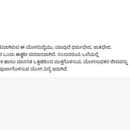
ರಕಟವಾಗಿರುವ ಈ ಯೋಗವಿದ್ಯೆಯು, ಯಾವುದೆ ಧರ್ಮಭೇದ, ಜಾತಿಭೇದ,
ವ ಒಂದು ಈಶ್ವರೀ ವರದಾನವಾಗಿದೆ. ಸಂಸಾರರೂಪಿ ಒಲೆಯಲ್ಲಿ
ಾರೀರಿಕ ಹಾಗೂ ಮಾನಸಿಕ ಒತ್ತಡದಿಂದ ಮುಕ್ತಗೊಳಿಸುವ, ಯೋಗಸಾಧಕರ ಜೀವವನ್ನು
ಪೂರ್ಣಗೊಳಿಸುವ ಯೋಗ ವಿದ್ಯೆ ಇದಾಗಿದೆ.