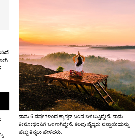
ಡಿವೆ
ರೋಗಿ
ದ
ನಾನು 6 ವರ್ಷಗಳಿಂದ ಕ್ಯಾನ್ಸರ್ ನಿಂದ ಬಳಲುತ್ತಿದ್ದೇನೆ. ನಾನು
ದ
ಕೀಮೋಥೆರಪಿಗೆ ಒಳಗಾಗಿದ್ದೇನೆ. ಕೆಲವು ವೈದ್ಯರು ಪಪ್ಪಾಯಿಯನ್ನು
ಹೆಚ್ಚು ತಿನ್ನಲು ಹೇಳಿದರು.
ನು