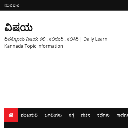
ಮುಖಪುಟ
ವಿಷಯ
ದಿನಕ್ಕೊಂದು ವಿಷಯ ಕಲಿ , ಕಲಿಯಿರಿ , ಕಲಿಸಿರಿ | Daily Learn
Kannada Topic Information
ಮುಖಪುಟ
ಒಗಟುಗಳು
ಕಗ್ಗ
ವಚನ
ಕಥೆಗಳು
ಗಾದೆಗ