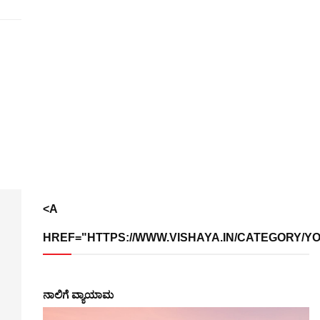
<A
HREF="HTTPS://WWW.VISHAYA.IN/CATEGORY/Y
ನಾಲಿಗೆ ವ್ಯಾಯಾಮ