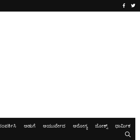
ಸಂಪರ್ಕಿಸಿ
ಅಡುಗೆ
ಆಯುರ್ವೇದ
ಆರೋಗ್ಯ
ಜೋಕ್ಸ್
ಧಾರ್ಮಿಕ