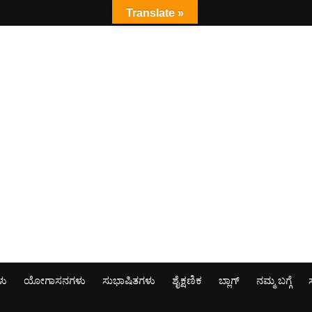
Translate »
ಳು
ಯೋಗಾಸನಗಳು
ಸುಭಾಷಿತಗಳು
ಶೈಕ್ಷಣಿಕ
ಬ್ಲಾಗ್
ನಮ್ಮ ಬಗ್ಗೆ