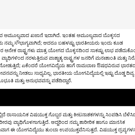
ಟಿರುವ ಅಮೂಲ್ಯವಾದ ಖಜಾನೆ ಇದಾಗಿದೆ. ಇಂತಹ ಅಮೂಲ್ಯವಾದ ಬೊಕ್ಕಸದ
ದು ನಮ್ಮ ಸೌಭಾಗ್ಯವಾಗಿದೆ; ಆದರೂ ಬಹಳಷ್ಟು ಭಾರತೀಯರು ಇಂದು ಕೂಡ
ತರ ಅನೇಕ ರಾಷ್ಟ್ರಗಳು ಮಾತ್ರ ಯೋಗದ ಬೊಕ್ಕಸದಿಂದ ಸಾಕಷ್ಟು ಲಾಭ ಪಡೆದುಕೊಂ
ಾಧಿಗಳಿಂದ ನರಳುತ್ತಿರುವ ಪಾಶ್ಚಾತ್ಯ ರಾಷ್ಟ್ರಗಳ ಜನರಿಗೆ ಮನಃಶಾಂತಿ ಮತ್ತು ನಿ
ಂದ ನೋಡುತ್ತಿದೆ; ಏಕೆಂದರೆ ಯೋಗವಿದ್ಯೆಯ ಹಾಗೆ ರಾಮಬಾಣ ಔಷಧವಿರುವ ಭಾರತ
ನವನ್ನು ನೀಡಲು ಸಾಧ್ಯವಿಲ್ಲ. ಭಾರತೀಯ ಯೋಗವಿದ್ಯೆಯಲ್ಲಿ ಇಷ್ಟು ದೊಡ್ಡ ದಿವ್ಯ
ೂಭೂತಿ ಮತ್ತು ಅನುಭವವನ್ನು ಪಡೆದಿದ್ದಾರೆ.
ದೆ ರಾಸಾಯನಿಕ ವಿಷಯುಕ್ತ ಗೊಬ್ಬರ ಮತ್ತು ಕೀಟನಾಶಕಗಳನ್ನು ಸಿಂಪಡಿಸಿ ಬೆಳೆಸಿ
ರೀರವು ವ್ಯಾಧಿಗೊಳಗಾಗುತ್ತಿದೆ. ಆದ್ದರಿಂದ ನಮ್ಮ ಶಾರೀರಿಕ ಹಾಗೂ ಮಾನಸಿಕ
ರುವಾಗ ಈ ಯೋಗವಿದ್ಯೆಯು ತುಂಬಾ ಉಪಯುಕ್ತವೆನಿಸುತ್ತದೆ. ವಿಷಯುಕ್ತ ದ್ರವ್ಯಗಳನ್