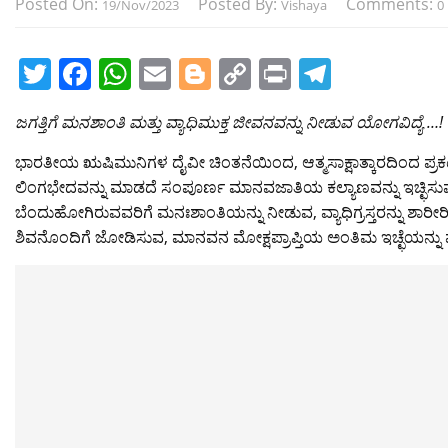
Posted On:
Posted By:
Comments:
19/Nov/2023
Vishaya
0
T
F
W
E
Bl
C
Pr
T
w
a
h
m
o
o
in
el
ಜಗತ್ತಿಗೆ ಮನಶಾಂತಿ ಮತ್ತು ವ್ಯಾಧಿಮುಕ್ತ ಜೀವನವನ್ನು ನೀಡುವ ಯೋಗವಿದ್ಯೆ …!
itt
c
at
ai
g
p
t
e
er
e
s
l
g
y
gr
ಭಾರತೀಯ ಋಷಿಮುನಿಗಳ ದೈವೀ ಚಿಂತನೆಯಿಂದ, ಆತ್ಮಸಾಕ್ಷಾತ್ಕಾರದಿಂದ ಪ್
ಲಿಂಗಭೇದವನ್ನು ಮಾಡದೆ ಸಂಪೂರ್ಣ ಮಾನವಜಾತಿಯ ಕಲ್ಯಾಣವನ್ನು ಇಚ್ಛಿಸು
b
A
er
Li
a
ಬೆಂದುಹೋಗಿರುವವರಿಗೆ ಮನಃಶಾಂತಿಯನ್ನು ನೀಡುವ, ವ್ಯಾಧಿಗ್ರಸ್ತರನ್ನು ಶ
o
p
n
m
ಶಿವನೊಂದಿಗೆ ಜೋಡಿಸುವ, ಮಾನವನ ಮೋಕ್ಷಪ್ರಾಪ್ತಿಯ ಅಂತಿಮ ಇಚ್ಛೆಯನ್ನು 
o
p
k
k