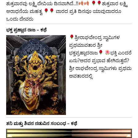
ಶುಕ್ರವಾರವು ಲಕ್ಷ್ಮಿ ದೇವಿಯ ದಿನವಾಗಿದೆ..!!
​ಶುಕ್ರವಾರ ಲಕ್ಷ್ಮಿ
ಆರಾಧನೆಯ ಮಹತ್ವ
ವಾರದ ಪ್ರತಿ ದಿನವೂ ಯಾವುದಾದರೂ
ಒಂದು ದೇವರು
ಭಕ್ತ ಪ್ರಹ್ಲಾದ ರಾಜ – ಕಥೆ
ಶ್ರೀರಾಘವೇಂದ್ರ ಸ್ವಾಮಿಗಳ
ಪ್ರಥಮಾವತಾರ ಶ್ರೀ
ಭಕ್ತಪ್ರಹ್ಲಾದರಾಜ
ಭಕ್ತಿ ಎಂದರೆ
ಏನು?ಅದರ ಪ್ರಭಾವ ಹೇಗಿರುತ್ತದೆ?
ಶ್ರೀ ರಾಘವೇಂದ್ರ ಸ್ವಾಮಿಗಳು ಪ್ರಥಮ
ಅವತಾರದಲ್ಲಿ
ಶನಿ ಮತ್ತು ಶಿವನ ನಡುವಿನ ಸಂಬಂಧ – ಕಥೆ