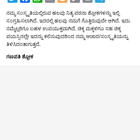
w
a
h
m
o
o
in
el
ನಮ್ಮ ಸಂಸ್ಕೃತಿಯಲ್ಲಿರುವ ಹಲವು ನಿತ್ಯ ಪಠನಾ ಶ್ಲೋಕಗಳನ್ನು ಇಲ್ಲಿ
itt
c
at
ai
g
p
t
e
ಸಂಗ್ರಹಿಸಲಾಗಿದೆ. ಇದರಲ್ಲಿ ಹಲವು ನಮಗೆ ಗೊತ್ತಿರುವುದೇ ಆಗಿದೆ. ಇದು
er
e
s
l
g
y
gr
ನಮ್ಮೆಲ್ಲರಿಗೂ ಬಹಳ ಉಪಯುಕ್ತವಾಗಿದೆ. ಚಿಕ್ಕ ಮಕ್ಕಳಿಗೂ ಸಹ ಚಿಕ್ಕ
b
A
er
Li
a
ವಯಸ್ಸಿನಲ್ಲೇ ಇದನ್ನು ಕಲಿಸುವುದರಿಂದ ನಮ್ಮ ಆಚಾರ/ಸಂಸ್ಕೃತಿಯನ್ನು
ತಿಳಿಸಿದಂತಾಗುತ್ತದೆ.
o
p
n
m
o
p
k
ಗಣಪತಿ ಶ್ಲೋಕ
k