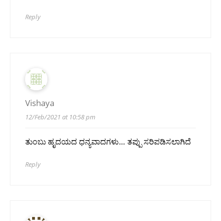
Reply
Vishaya
12/Feb/2021 at 10:58 pm
ತುಂಬು ಹೃದಯದ ಧನ್ಯವಾದಗಳು… ತಪ್ಪು ಸರಿಪಡಿಸಲಾಗಿದೆ
Reply