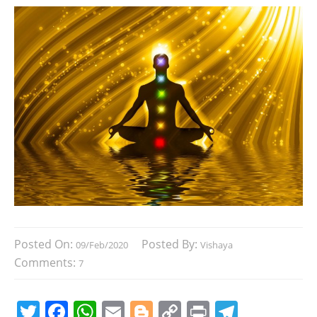
Posted On:
Posted By:
09/Feb/2020
Vishaya
Comments:
7
T
F
W
E
Bl
C
Pr
T