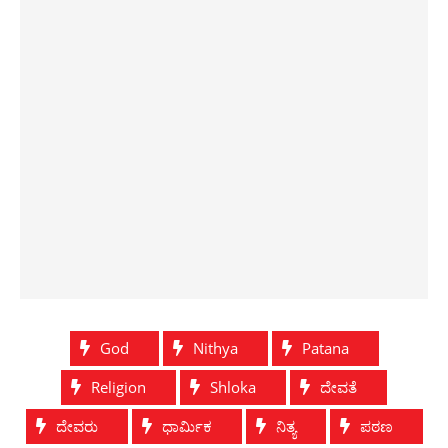
God
Nithya
Patana
Religion
Shloka
ದೇವತೆ
ದೇವರು
ಧಾರ್ಮಿಕ
ನಿತ್ಯ
ಪಠಣ