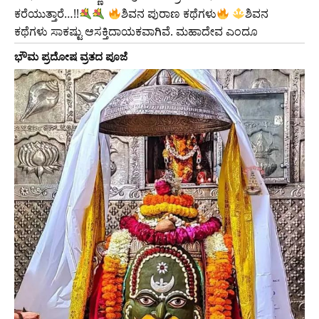
ಕರೆಯುತ್ತಾರೆ…!!
ಶಿವನ ಪುರಾಣ ಕಥೆಗಳು
ಶಿವನ
ಕಥೆಗಳು ಸಾಕಷ್ಟು ಆಸಕ್ತಿದಾಯಕವಾಗಿವೆ. ಮಹಾದೇವ ಎಂದೂ
ಭೌಮ ಪ್ರದೋಷ ವ್ರತದ ಪೂಜೆ