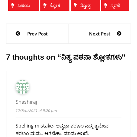
ವಿಷಯ
ಶ್ಲೋಕ
ಸ್ತೋತ್ರ
ಸ್ಮರಣೆ
Post
Prev Post
Next Post
navigation
7 thoughts on “
ನಿತ್ಯ ಪಠನಾ ಶ್ಲೋಕಗಳು
”
Shashiraj
12/Feb/2021 at 9:20 pm
Spelling mistake- ಅನ್ಯಥಾ ಶರಣಂ ನಾಸ್ತಿ ತ್ವಮೇವ
ಶರಣಂ ಮಮ.. ಆಗಬೇಕು. ಮಾಮ ಆಗಿದೆ.