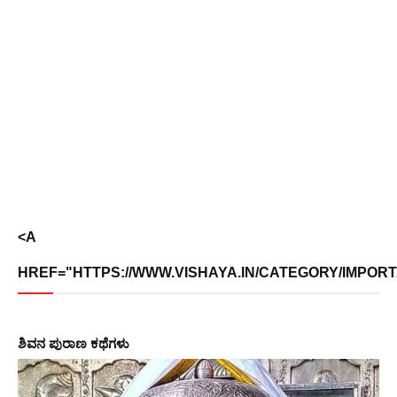
<A
HREF="HTTPS://WWW.VISHAYA.IN/CATEGORY/IMPORT
ಶಿವನ ಪುರಾಣ ಕಥೆಗಳು