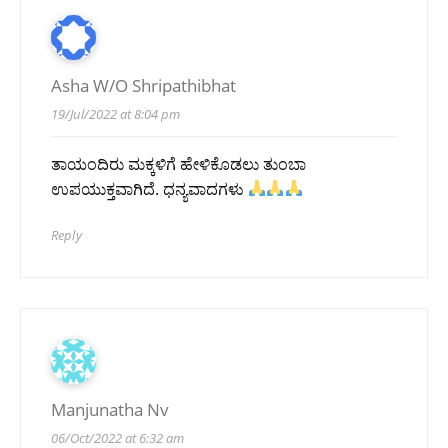
Asha W/o Shripathibhat
19/Jul/2022 at 8:04 pm
ತಾಯಂದಿರು ಮಕ್ಕಳಿಗೆ ಹೇಳಿಕೊಡಲು ತುಂಬಾ
ಉಪಯುಕ್ತವಾಗಿದೆ. ಧನ್ಯವಾದಗಳು
Reply
Manjunatha Nv
06/Oct/2022 at 6:32 am