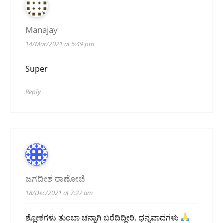
Manajay
14/Mar/2021 at 6:49 pm
Super
Reply
ಜಗದೀಶ ರಾಣೋಜಿ
18/Dec/2021 at 7:27 am
ಶ್ಲೋಕಗಳು ತುಂಬಾ ಚನ್ನಾಗಿ ಬರೆದಿದ್ದೀರಿ. ಧನ್ಯವಾದಗಳು