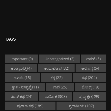
TAGS
Important
(9)
Uncategorized
(2)
ಅಡುಗೆ
(6)
ಆಂಡ್ರಾಯ್ಡ್
(4)
ಆಯುರ್ವೇದ
(32)
ಆರೋಗ್ಯ
(54)
ಒಗಟು
(15)
ಕಗ್ಗ
(22)
ಕಥೆ
(204)
ಕ್ವಿಜ್ - ರಸಪ್ರಶ್ನೆ
(11)
ಗಾದೆ
(25)
ಜೋಕ್ಸ್
(19)
ಝೆನ್ ಕಥೆ
(24)
ಧಾರ್ಮಿಕ
(303)
ಪುಣ್ಯ ಕ್ಷೇತ್ರ
(99)
ಪುರಾಣ ಕಥೆ
(189)
ಪ್ರಜಾಕೀಯ
(107)