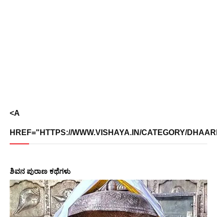
<A
HREF="HTTPS://WWW.VISHAYA.IN/CATEGORY/DHAARMI
ಶಿವನ ಪುರಾಣ ಕಥೆಗಳು