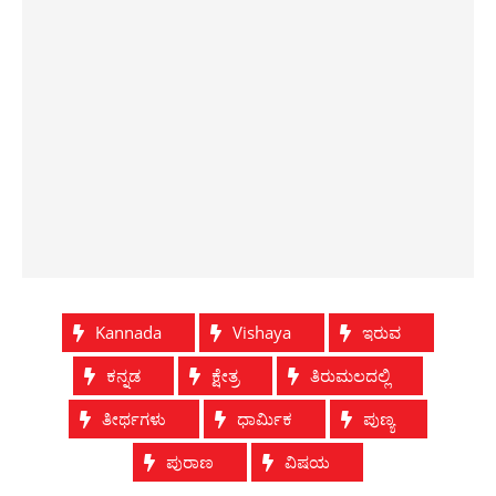
Kannada
Vishaya
ಇರುವ
ಕನ್ನಡ
ಕ್ಷೇತ್ರ
ತಿರುಮಲದಲ್ಲಿ
ತೀರ್ಥಗಳು
ಧಾರ್ಮಿಕ
ಪುಣ್ಯ
ಪುರಾಣ
ವಿಷಯ