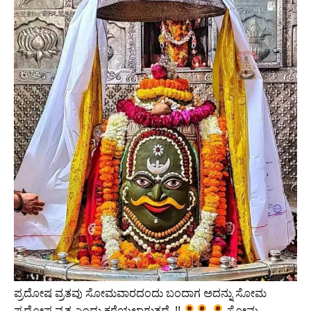
ಪ್ರದೋಷ ವ್ರತವು ಸೋಮವಾರದಂದು ಬಂದಾಗ ಅದನ್ನು ಸೋಮ
ಪ್ರದೋಷ ವ್ರತ ಎಂದು ಕರೆಯಲಾಗುತ್ತದೆ..!!
ಸೋಮ