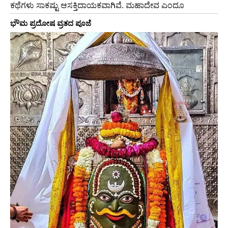
ಕಥೆಗಳು ಸಾಕಷ್ಟು ಆಸಕ್ತಿದಾಯಕವಾಗಿವೆ. ಮಹಾದೇವ ಎಂದೂ
ಭೌಮ ಪ್ರದೋಷ ವ್ರತದ ಪೂಜೆ