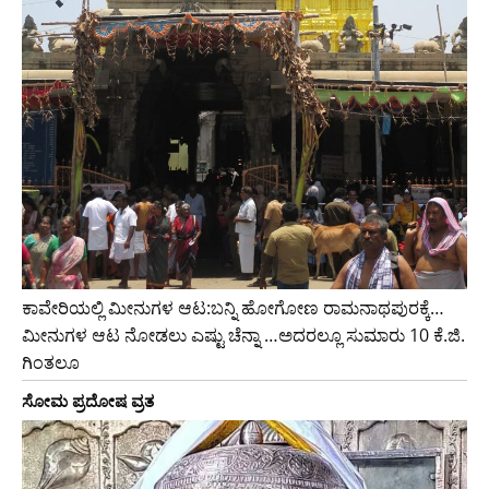
ಕಾವೇರಿಯಲ್ಲಿ ಮೀನುಗಳ ಆಟ:ಬನ್ನಿ ಹೋಗೋಣ ರಾಮನಾಥಪುರಕ್ಕೆ…
ಮೀನುಗಳ ಆಟ ನೋಡಲು ಎಷ್ಟು ಚೆನ್ನಾ …ಅದರಲ್ಲೂ ಸುಮಾರು 10 ಕೆ.ಜಿ.
ಗಿಂತಲೂ
ಸೋಮ ಪ್ರದೋಷ ವ್ರತ