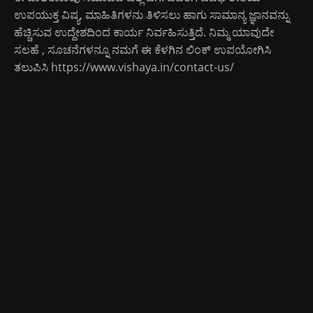
ಉಪಯುಕ್ತ ವಿಷ್ಯ, ಮಾಹಿತಿಗಳನು ತಿಳಿಸಲು ಹಾಗು ಸಾಮಾನ್ಯ ಜ್ಞಾನವನ್ನು
ಹೆಚ್ಚಿಸುವ ಉದ್ದೇಶದಿಂದ ಕಾರ್ಯ ನಿರ್ವಹಿಸುತ್ತಿದೆ. ನಿಮ್ಮ ಯಾವುದೇ
ಸಲಹೆ , ಸೂಚನೆಗಳನ್ನೂ ನಮಗೆ ಈ ಕೆಳಗಿನ ಲಿಂಕ್ ಉಪಯೋಗಿಸಿ
ತಲುಪಿಸಿ
https://www.vishaya.in/contact-us/