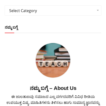
Categories
Select Category
ನಮ್ಮ ಬಗ್ಗೆ
ನಮ್ಮ ಬಗ್ಗೆ – About Us
ಈ ಜಾಲತಾಣವು ಸಮಾಜದ ಎಲ್ಲ ವರ್ಗದವರಿಗೆ ವಿವಿಧ ರೀತಿಯ
ಉಪಯುಕ್ತ ವಿಷ್ಯ, ಮಾಹಿತಿಗಳನು ತಿಳಿಸಲು ಹಾಗು ಸಾಮಾನ್ಯ ಜ್ಞಾನವನ್ನು