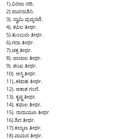
itt
c
at
ai
g
p
t
e
1).ವಿರಜಾ ನದಿ.
er
e
s
l
g
y
gr
2) ಪಾಪನಾಶಿನಿ.
b
A
er
Li
a
3). ಸ್ವಾಮಿ ಪುಷ್ಕರಣಿ.
4). ಕಪಿಲ ತೀರ್ಥ.
o
p
n
m
5).ತುಂಬುರು ತೀರ್ಥ.
o
p
k
6).ಗದಾ ತೀರ್ಥ.
k
7).ಚಕ್ರ ತೀರ್ಥ.
8). ಜಾಬಾಲ ತೀರ್ಥ.
9). ಶಂಖ ತೀರ್ಥ.
10). ಅಸ್ಥಿ ತೀರ್ಥ.
11).,ಕಟಾಹ ತೀರ್ಥ.
12). ಆಕಾಶ ಗಂಗೆ.
13). ಕೃಷ್ಣ ತೀರ್ಥ.
14). ಕಫಾಲ ತೀರ್ಥ.
15). ನಾರಾಯಣ ತೀರ್ಥ
16).ಶಿವ ತೀರ್ಥ.
17).ಕಲ್ಯಾಣ ತೀರ್ಥ.
18).ವಾಮನ ತೀರ್ಥ.