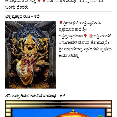
ಆರಾಧನೆಯ ಮಹತ್ವ
ವಾರದ ಪ್ರತಿ ದಿನವೂ ಯಾವುದಾದರೂ
ಒಂದು ದೇವರು
ಭಕ್ತ ಪ್ರಹ್ಲಾದ ರಾಜ – ಕಥೆ
ಶ್ರೀರಾಘವೇಂದ್ರ ಸ್ವಾಮಿಗಳ
ಪ್ರಥಮಾವತಾರ ಶ್ರೀ
ಭಕ್ತಪ್ರಹ್ಲಾದರಾಜ
ಭಕ್ತಿ ಎಂದರೆ
ಏನು?ಅದರ ಪ್ರಭಾವ ಹೇಗಿರುತ್ತದೆ?
ಶ್ರೀ ರಾಘವೇಂದ್ರ ಸ್ವಾಮಿಗಳು ಪ್ರಥಮ
ಅವತಾರದಲ್ಲಿ
ಶನಿ ಮತ್ತು ಶಿವನ ನಡುವಿನ ಸಂಬಂಧ – ಕಥೆ