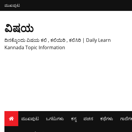
ಮುಖಪುಟ
ವಿಷಯ
ದಿನಕ್ಕೊಂದು ವಿಷಯ ಕಲಿ , ಕಲಿಯಿರಿ , ಕಲಿಸಿರಿ | Daily Learn
Kannada Topic Information
ಮುಖಪುಟ
ಒಗಟುಗಳು
ಕಗ್ಗ
ವಚನ
ಕಥೆಗಳು
ಗಾದೆಗ