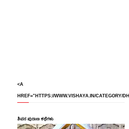
<A
HREF="HTTPS://WWW.VISHAYA.IN/CATEGORY/DHA
ಶಿವನ ಪುರಾಣ ಕಥೆಗಳು