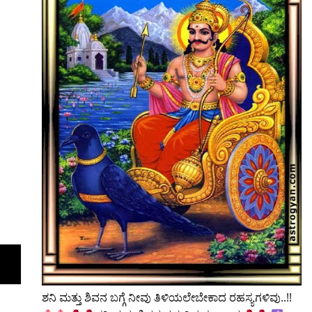
ಶನಿ ಮತ್ತು ಶಿವನ ಬಗ್ಗೆ ನೀವು ತಿಳಿಯಲೇಬೇಕಾದ ರಹಸ್ಯಗಳಿವು..!!