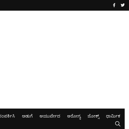
ಸಂಪರ್ಕಿಸಿ
ಅಡುಗೆ
ಆಯುರ್ವೇದ
ಆರೋಗ್ಯ
ಜೋಕ್ಸ್
ಧಾರ್ಮಿಕ