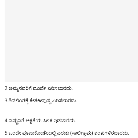
o
p
n
m
o
p
k
k
2 ಅಮ್ಮನವರಿಗೆ ದೂರ್ವೆ ಏರಿಸಬಾರದು.
3 ಶಿವಲಿಂಗಕ್ಕೆ ಕೇತಕೀಪುಷ್ಪ ಏರಿಸಬಾರದು.
4 ವಿಷ್ಣುವಿಗೆ ಅಕ್ಷತೆಯ ತಿಲಕ ಇಡಬಾರದು.
5 ಒಂದೇ ಪೂಜಾಕೋಣೆಯಲ್ಲಿ ಎರಡು (ಸಾಲಿಗ್ರಾಮ) ಶಂಖಗಳಿರಬಾರದು.