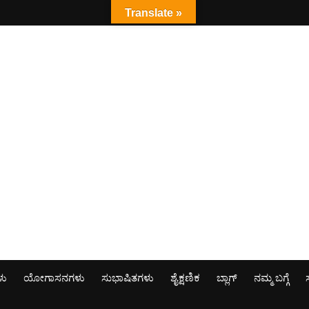
Translate »
ಳು
ಯೋಗಾಸನಗಳು
ಸುಭಾಷಿತಗಳು
ಶೈಕ್ಷಣಿಕ
ಬ್ಲಾಗ್
ನಮ್ಮ ಬಗ್ಗೆ