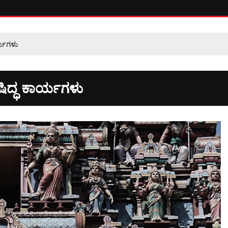
ರ್ಯಗಳು
ಷಿದ್ಧ ಕಾರ್ಯಗಳು