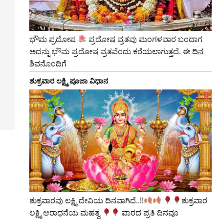
ಭೌಮ ಪ್ರದೋಷ
ಪ್ರದೋಷ ವ್ರತವು ಮಂಗಳವಾರ ಬಂದಾಗ
ಅದನ್ನು ಭೌಮ ಪ್ರದೋಷ ವ್ರತವೆಂದು ಕರೆಯಲಾಗುತ್ತದೆ. ಈ ದಿನ
ಶಿವನೊಂದಿಗೆ
ಶುಕ್ರವಾರ ಲಕ್ಷ್ಮಿ ಪೂಜಾ ವಿಧಾನ
ಶುಕ್ರವಾರವು ಲಕ್ಷ್ಮಿ ದೇವಿಯ ದಿನವಾಗಿದೆ..!!
​ಶುಕ್ರವಾರ
ಲಕ್ಷ್ಮಿ ಆರಾಧನೆಯ ಮಹತ್ವ
ವಾರದ ಪ್ರತಿ ದಿನವೂ