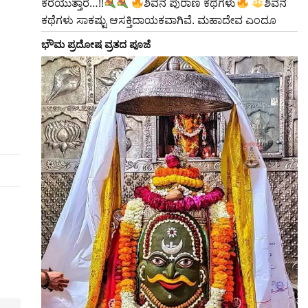
ಕರೆಯುತ್ತಾರೆ…!!
ಶಿವನ ಪುರಾಣ ಕಥೆಗಳು
ಶಿವನ
ಕಥೆಗಳು ಸಾಕಷ್ಟು ಆಸಕ್ತಿದಾಯಕವಾಗಿವೆ. ಮಹಾದೇವ ಎಂದೂ
ಭೌಮ ಪ್ರದೋಷ ವ್ರತದ ಪೂಜೆ