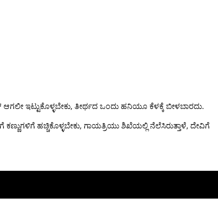
ಕಿನ್ ಆಗಲೀ ಇಟ್ಟುಕೊಳ್ಳಬೇಕು, ತೀರ್ಥದ ಒಂದು ಹನಿಯೂ ಕೆಳಕ್ಕೆ ಬೀಳಬಾರದು.
ಣ್ಣುಗಳಿಗೆ ಹಚ್ಚಿಕೊಳ್ಳಬೇಕು, ಗಾಯತ್ರಿಯು ಶಿಖೆಯಲ್ಲಿ ನೆಲೆಸಿರುತ್ತಾಳೆ, ದೇವಿಗೆ