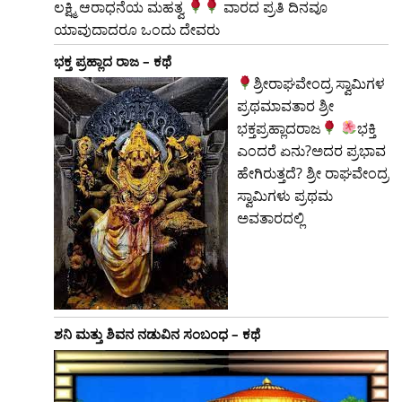
ಲಕ್ಷ್ಮಿ ಆರಾಧನೆಯ ಮಹತ್ವ
ವಾರದ ಪ್ರತಿ ದಿನವೂ
ಯಾವುದಾದರೂ ಒಂದು ದೇವರು
ಭಕ್ತ ಪ್ರಹ್ಲಾದ ರಾಜ – ಕಥೆ
ಶ್ರೀರಾಘವೇಂದ್ರ ಸ್ವಾಮಿಗಳ
ಪ್ರಥಮಾವತಾರ ಶ್ರೀ
ಭಕ್ತಪ್ರಹ್ಲಾದರಾಜ
ಭಕ್ತಿ
ಎಂದರೆ ಏನು?ಅದರ ಪ್ರಭಾವ
ಹೇಗಿರುತ್ತದೆ? ಶ್ರೀ ರಾಘವೇಂದ್ರ
ಸ್ವಾಮಿಗಳು ಪ್ರಥಮ
ಅವತಾರದಲ್ಲಿ
ಶನಿ ಮತ್ತು ಶಿವನ ನಡುವಿನ ಸಂಬಂಧ – ಕಥೆ