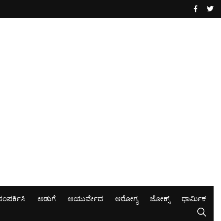
ಸಂಪರ್ಕಿಸಿ
ಅಡುಗೆ
ಆಯುರ್ವೇದ
ಆರೋಗ್ಯ
ಜೋಕ್ಸ್
ಧಾರ್ಮಿಕ