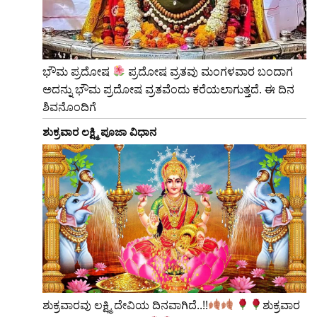
ಭೌಮ ಪ್ರದೋಷ
ಪ್ರದೋಷ ವ್ರತವು ಮಂಗಳವಾರ ಬಂದಾಗ
ಅದನ್ನು ಭೌಮ ಪ್ರದೋಷ ವ್ರತವೆಂದು ಕರೆಯಲಾಗುತ್ತದೆ. ಈ ದಿನ
ಶಿವನೊಂದಿಗೆ
ಶುಕ್ರವಾರ ಲಕ್ಷ್ಮಿ ಪೂಜಾ ವಿಧಾನ
ಶುಕ್ರವಾರವು ಲಕ್ಷ್ಮಿ ದೇವಿಯ ದಿನವಾಗಿದೆ..!!
​ಶುಕ್ರವಾರ