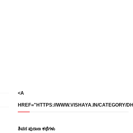
<A
HREF="HTTPS://WWW.VISHAYA.IN/CATEGORY/DHA
ಶಿವನ ಪುರಾಣ ಕಥೆಗಳು