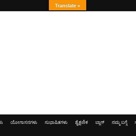
Translate »
ಳು
ಯೋಗಾಸನಗಳು
ಸುಭಾಷಿತಗಳು
ಶೈಕ್ಷಣಿಕ
ಬ್ಲಾಗ್
ನಮ್ಮ ಬಗ್ಗೆ