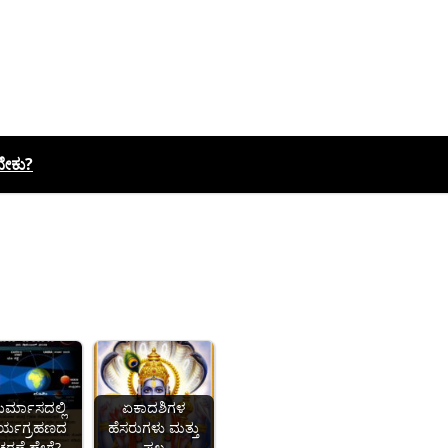
ಬೇಕು?
ರ್ಮಾಸದಲ್ಲಿ
ಏಕಾದಶಿಗಳ
ರ್ಯಗ್ರಹಣದ
ಹೆಸರುಗಳು ಮತ್ತು
ರಣೆ ಹೇಗೆ?
ಫಲ