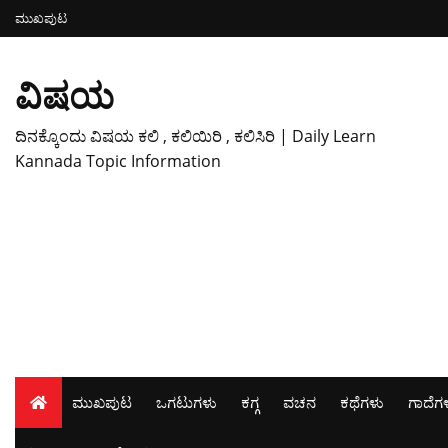
ಮುಖಪುಟ
ವಿಷಯ
ದಿನಕ್ಕೊಂದು ವಿಷಯ ಕಲಿ , ಕಲಿಯಿರಿ , ಕಲಿಸಿರಿ | Daily Learn
Kannada Topic Information
ಮುಖಪುಟ
ಒಗಟುಗಳು
ಕಗ್ಗ
ವಚನ
ಕಥೆಗಳು
ಗಾದೆಗ