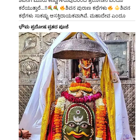
ಶಿವನಿಗೆ ಮೂರು ಕಣ್ಣುಗಳಿರುವುದರಿಂದ ತ್ರಿಲೋಚನ ಎಂದೂ
ಕರೆಯುತ್ತಾರೆ…!!
ಶಿವನ ಪುರಾಣ ಕಥೆಗಳು
ಶಿವನ
ಕಥೆಗಳು ಸಾಕಷ್ಟು ಆಸಕ್ತಿದಾಯಕವಾಗಿವೆ. ಮಹಾದೇವ ಎಂದೂ
ಭೌಮ ಪ್ರದೋಷ ವ್ರತದ ಪೂಜೆ