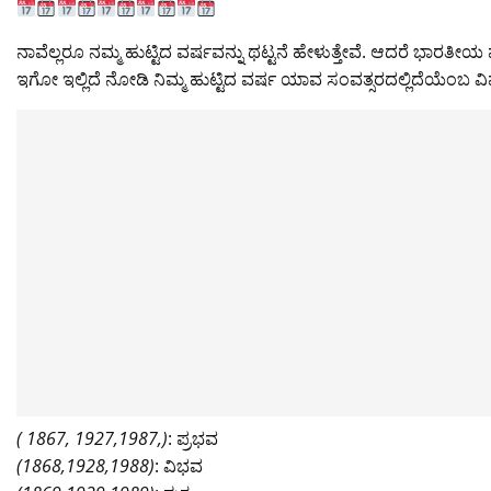
itt
c
at
ai
g
p
t
e
er
e
s
l
g
y
gr
ನಾವೆಲ್ಲರೂ ನಮ್ಮ ಹುಟ್ಟಿದ ವರ್ಷವನ್ನು ಥಟ್ಟನೆ ಹೇಳುತ್ತೇವೆ. ಆದರೆ ಭಾರತೀಯ
ಇಗೋ ಇಲ್ಲಿದೆ ನೋಡಿ ನಿಮ್ಮ ಹುಟ್ಟಿದ ವರ್ಷ ಯಾವ ಸಂವತ್ಸರದಲ್ಲಿದೆಯೆಂಬ ವಿವ
b
A
er
Li
a
o
p
n
m
o
p
k
k
( 1867, 1927,1987,)
: ಪ್ರಭವ
(1868,1928,1988)
: ವಿಭವ