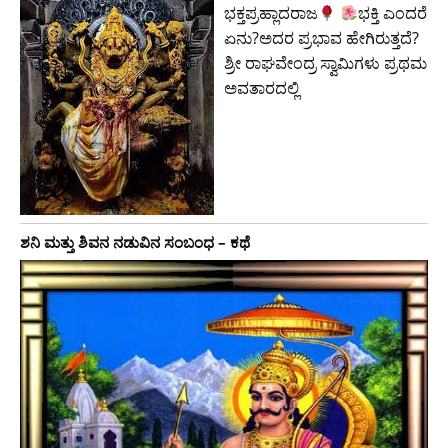
ಭಕ್ತಪ್ರಹ್ಲಾದರಾಜ
ಭಕ್ತಿ ಎಂದರೆ
ಏನು?ಅದರ ಪ್ರಭಾವ ಹೇಗಿರುತ್ತದೆ?
ಶ್ರೀ ರಾಘವೇಂದ್ರ ಸ್ವಾಮಿಗಳು ಪ್ರಥಮ
ಅವತಾರದಲ್ಲಿ
ಶನಿ ಮತ್ತು ಶಿವನ ನಡುವಿನ ಸಂಬಂಧ – ಕಥೆ