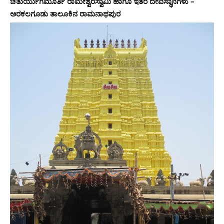
ಚತುರ್ಯುಗಮೂರ್ತಿ ರಾಮೇಶ್ವರಸ್ವಾಮಿ ಹಾಗೂ ಇತರ ದೇವಸ್ಥಾನಗಳು –
ಅರಕಲಗೂಡು ತಾಲೂಕಿನ ರಾಮನಾಥಪುರ