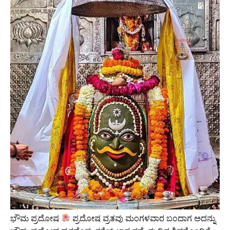
ಭೌಮ ಪ್ರದೋಷ
ಪ್ರದೋಷ ವ್ರತವು ಮಂಗಳವಾರ ಬಂದಾಗ ಅದನ್ನು