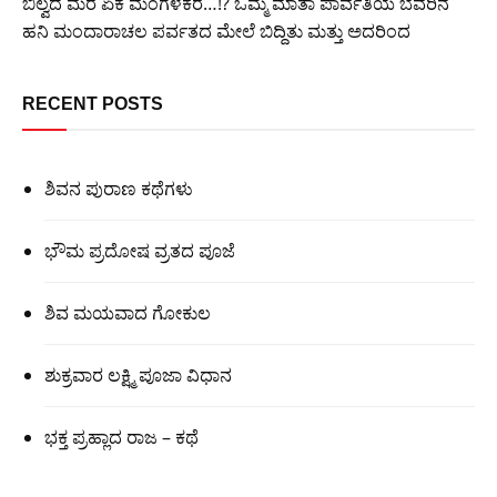
ಬಿಲ್ವದ ಮರ ಏಕೆ ಮಂಗಳಕರ…!? ಒಮ್ಮೆ ಮಾತಾ ಪಾರ್ವತಿಯ ಬೆವರಿನ
ಹನಿ ಮಂದಾರಾಚಲ ಪರ್ವತದ ಮೇಲೆ ಬಿದ್ದಿತು ಮತ್ತು ಅದರಿಂದ
RECENT POSTS
ಶಿವನ ಪುರಾಣ ಕಥೆಗಳು
ಭೌಮ ಪ್ರದೋಷ ವ್ರತದ ಪೂಜೆ
ಶಿವ ಮಯವಾದ ಗೋಕುಲ
ಶುಕ್ರವಾರ ಲಕ್ಷ್ಮಿ ಪೂಜಾ ವಿಧಾನ
ಭಕ್ತ ಪ್ರಹ್ಲಾದ ರಾಜ – ಕಥೆ