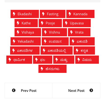
Ekadashi
Fasting
Kannada
Kathe
Pooje
Upavasa
Vishaya
Vishnu
Vrata
Yekadashi
ಉಪವಾಸ
ಏಕಾದಶಿ
ಏಕಾದಶಿಗಳ
ಏಕಾದಶಿಯಲ್ಲಿ
ಕನ್ನಡ
ಧಾರ್ಮಿಕ
ಫಲ
ಮತ್ತು
ವಿಷಯ
ಹೆಸರುಗಳು
Post
Prev Post
Next Post
navigation