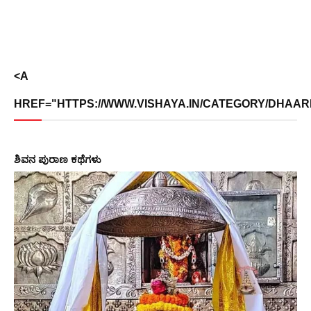
<A
HREF="HTTPS://WWW.VISHAYA.IN/CATEGORY/DHAARMI
ಶಿವನ ಪುರಾಣ ಕಥೆಗಳು