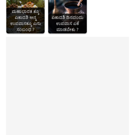
ಮಹಾಭಾರತ ಕ್ಕೂ
ಏಕಾದಶಿ ಅನ್ನ
ಏಕಾದಶಿ ದಿನದಂದು
ಉಪವಾಸಕ್ಕೂ ಏನು
ಉಪವಾಸ ಏಕೆ
ಸಂಬಂಧ ?
ಮಾಡಬೇಕು ?