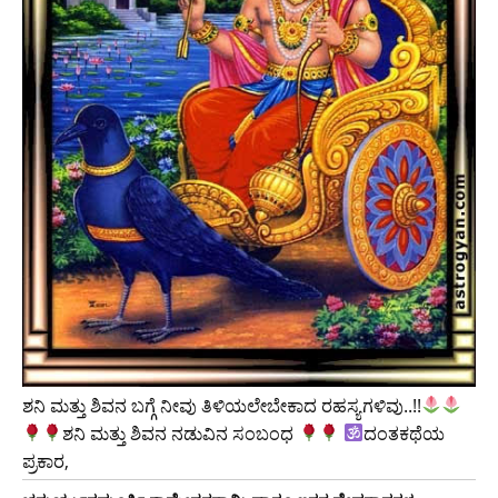
ಶನಿ ಮತ್ತು ಶಿವನ ಬಗ್ಗೆ ನೀವು ತಿಳಿಯಲೇಬೇಕಾದ ರಹಸ್ಯಗಳಿವು..!!
ಶನಿ ಮತ್ತು ಶಿವನ ನಡುವಿನ ಸಂಬಂಧ
ದಂತಕಥೆಯ
ಪ್ರಕಾರ,