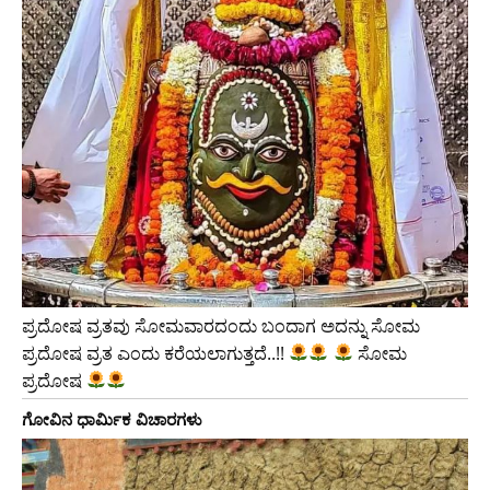
ಪ್ರದೋಷ ವ್ರತವು ಸೋಮವಾರದಂದು ಬಂದಾಗ ಅದನ್ನು ಸೋಮ
ಪ್ರದೋಷ ವ್ರತ ಎಂದು ಕರೆಯಲಾಗುತ್ತದೆ..!!
ಸೋಮ
ಪ್ರದೋಷ
ಗೋವಿನ ಧಾರ್ಮಿಕ ವಿಚಾರಗಳು