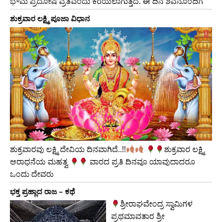
ಭೌಮ ಪ್ರದೋಷ ವ್ರತವೆಂದು ಕರೆಯಲಾಗುತ್ತದೆ. ಈ ದಿನ ಶಿವನೊಂದಿಗೆ
ಶುಕ್ರವಾರ ಲಕ್ಷ್ಮಿ ಪೂಜಾ ವಿಧಾನ
ಶುಕ್ರವಾರವು ಲಕ್ಷ್ಮಿ ದೇವಿಯ ದಿನವಾಗಿದೆ..!!
​ಶುಕ್ರವಾರ ಲಕ್ಷ್ಮಿ
ಆರಾಧನೆಯ ಮಹತ್ವ
ವಾರದ ಪ್ರತಿ ದಿನವೂ ಯಾವುದಾದರೂ
ಒಂದು ದೇವರು
ಭಕ್ತ ಪ್ರಹ್ಲಾದ ರಾಜ – ಕಥೆ
ಶ್ರೀರಾಘವೇಂದ್ರ ಸ್ವಾಮಿಗಳ
ಪ್ರಥಮಾವತಾರ ಶ್ರೀ