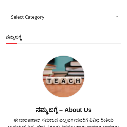
Categories
Select Category
ನಮ್ಮ ಬಗ್ಗೆ
ನಮ್ಮ ಬಗ್ಗೆ – About Us
ಈ ಜಾಲತಾಣವು ಸಮಾಜದ ಎಲ್ಲ ವರ್ಗದವರಿಗೆ ವಿವಿಧ ರೀತಿಯ
ಉಪಯುಕ್ತ ವಿಷ್ಯ, ಮಾಹಿತಿಗಳನು ತಿಳಿಸಲು ಹಾಗು ಸಾಮಾನ್ಯ ಜ್ಞಾನವನ್ನು