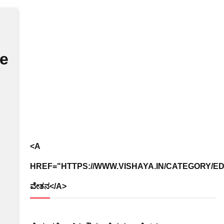
te
<A
HREF="HTTPS://WWW.VISHAYA.IN/CATEGORY/EDUC
ವೇತನ</A>