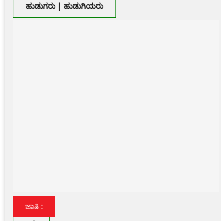
ಹುಡುಗರು | ಹುಡುಗಿಯರು
ಜಾತಿ :