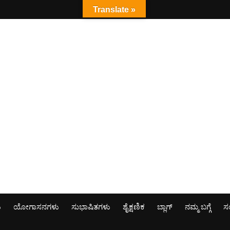
Translate »
ು
ಯೋಗಾಸನಗಳು
ಸುಭಾಷಿತಗಳು
ಶೈಕ್ಷಣಿಕ
ಬ್ಲಾಗ್
ನಮ್ಮ ಬಗ್ಗೆ
ಸಂ