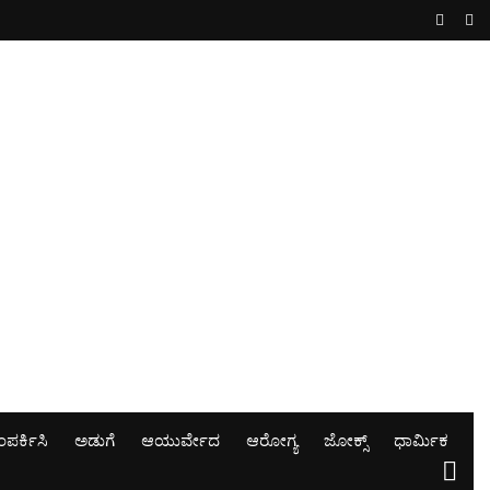
ಪರ್ಕಿಸಿ
ಅಡುಗೆ
ಆಯುರ್ವೇದ
ಆರೋಗ್ಯ
ಜೋಕ್ಸ್
ಧಾರ್ಮಿಕ