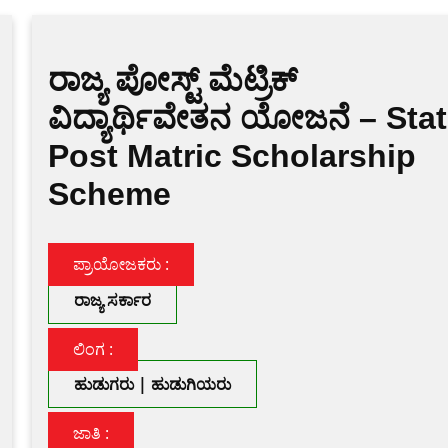
ರಾಜ್ಯ ಪೋಸ್ಟ್ ಮೆಟ್ರಿಕ್
ವಿದ್ಯಾರ್ಥಿವೇತನ ಯೋಜನೆ – Sta
Post Matric Scholarship
Scheme
ಪ್ರಾಯೋಜಕರು :
ರಾಜ್ಯ ಸರ್ಕಾರ
ಲಿಂಗ :
ಹುಡುಗರು | ಹುಡುಗಿಯರು
ಜಾತಿ :