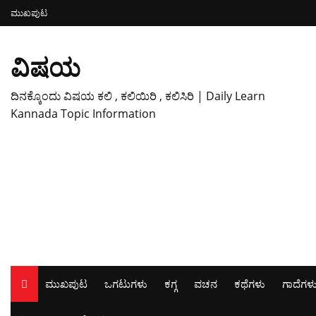
ಮುಖಪುಟ
ವಿಷಯ
ದಿನಕ್ಕೊಂದು ವಿಷಯ ಕಲಿ , ಕಲಿಯಿರಿ , ಕಲಿಸಿರಿ | Daily Learn
Kannada Topic Information
ಮುಖಪುಟ
ಒಗಟುಗಳು
ಕಗ್ಗ
ವಚನ
ಕಥೆಗಳು
ಗಾದೆಗಳ