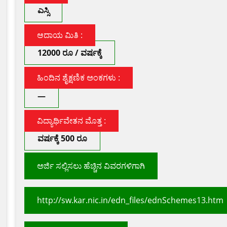
ಎಸ್ಸಿ
ಆದಾಯ ಮಿತಿ :
12000 ರೂ / ವರ್ಷಕ್ಕೆ
ಹಿಂದಿನ ಶೈಕ್ಷಣಿಕ ಅಂಕಗಳು :
—
ವಿದ್ಯಾರ್ಥಿವೇತನ ಮೊತ್ತ :
ವರ್ಷಕ್ಕೆ 500 ರೂ
ಅರ್ಜಿ ಸಲ್ಲಿಸಲು ಹೆಚ್ಚಿನ ವಿವರಗಳಿಗಾಗಿ
http://sw.kar.nic.in/edn_files/ednSchemes13.htm