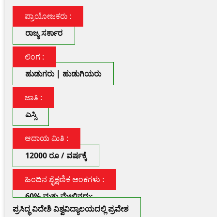
ಪ್ರಾಯೋಜಕರು :
ರಾಜ್ಯ ಸರ್ಕಾರ
ಲಿಂಗ :
ಹುಡುಗರು | ಹುಡುಗಿಯರು
ಜಾತಿ :
ಎಸ್ಸಿ
ಆದಾಯ ಮಿತಿ :
12000 ರೂ / ವರ್ಷಕ್ಕೆ
ಹಿಂದಿನ ಶೈಕ್ಷಣಿಕ ಅಂಕಗಳು :
60% ಮತ್ತು ಮೇಲಿನದು;
ಪ್ರಸಿದ್ಧ ವಿದೇಶಿ ವಿಶ್ವವಿದ್ಯಾಲಯದಲ್ಲಿ ಪ್ರವೇಶ