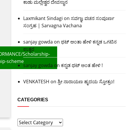
ಕಾಡು ಮಲ್ಲೇಶ್ವರ ದೇವಸ್ಥಾನ
Laxmikant Sindagi
on
ಸರ್ವಜ್ಞ ವಚನ ಸಂಪೂರ್ಣ
ಸಂಗ್ರಹ | Sarvagna Vachana
sanjay gowda
on
ಥಟ್ ಅಂತಾ ಹೇಳಿ ಕನ್ನಡ ಒಗಟಿನ
ಉತ್ತರ
FORMANCE/Scholarship-
hip-scheme
sanjay gowda
on
ಕನ್ನಡ ಥಟ್ ಅಂತ ಹೇಳಿ !
VENKATESH
on
ಶ್ರೀ ನಾರಾಯಣ ಹೃದಯ ಸ್ತೋತ್ರಂ!
CATEGORIES
Categories