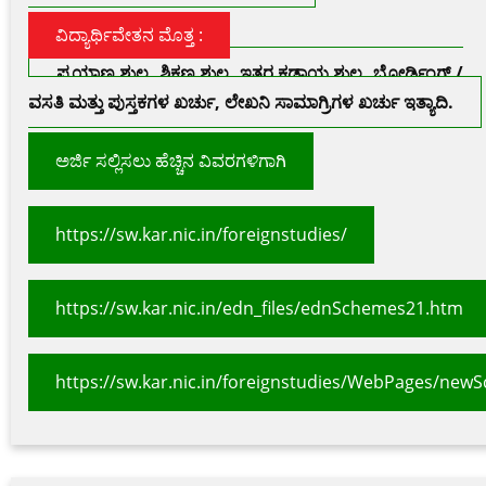
ವಿದ್ಯಾರ್ಥಿವೇತನ ಮೊತ್ತ :
ಪ್ರಯಾಣ ಶುಲ್ಕ, ಶಿಕ್ಷಣ ಶುಲ್ಕ, ಇತರ ಕಡ್ಡಾಯ ಶುಲ್ಕ, ಬೋರ್ಡಿಂಗ್ /
ವಸತಿ ಮತ್ತು ಪುಸ್ತಕಗಳ ಖರ್ಚು, ಲೇಖನಿ ಸಾಮಾಗ್ರಿಗಳ ಖರ್ಚು ಇತ್ಯಾದಿ.
ಅರ್ಜಿ ಸಲ್ಲಿಸಲು ಹೆಚ್ಚಿನ ವಿವರಗಳಿಗಾಗಿ
https://sw.kar.nic.in/foreignstudies/
https://sw.kar.nic.in/edn_files/ednSchemes21.htm
https://sw.kar.nic.in/foreignstudies/WebPages/new