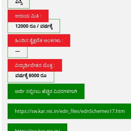
ಎಸ್ಸಿ
ಆದಾಯ ಮಿತಿ :
12000 ರೂ / ವರ್ಷಕ್ಕೆ
ಹಿಂದಿನ ಶೈಕ್ಷಣಿಕ ಅಂಕಗಳು :
—
ವಿದ್ಯಾರ್ಥಿವೇತನ ಮೊತ್ತ :
ವರ್ಷಕ್ಕೆ 8000 ರೂ
ಅರ್ಜಿ ಸಲ್ಲಿಸಲು ಹೆಚ್ಚಿನ ವಿವರಗಳಿಗಾಗಿ
https://sw.kar.nic.in/edn_files/ednSchemes17.htm
https://sw.kar.nic.in/