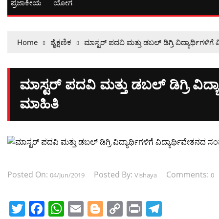
ಪ್ರಜಾಕೀಯ
ಯೋಗ
Home
ಶೈಕ್ಷಣಿಕ
ಮಾಸ್ಟರ್ ಪದವಿ ಮತ್ತು ಡಬಲ್ ಡಿಗ್ರಿ ವಿದ್ಯಾರ್ಥಿಗಳಿ
ಮಾಸ್ಟರ್ ಪದವಿ ಮತ್ತು ಡಬಲ್ ಡಿಗ್ರಿ ವಿದ್
ಮಾಹಿತಿ
Posted On:
Posted By:
Comments:
04/Jun/2019
Vishaya
0
T
F
W
E
Bl
C
Pr
T