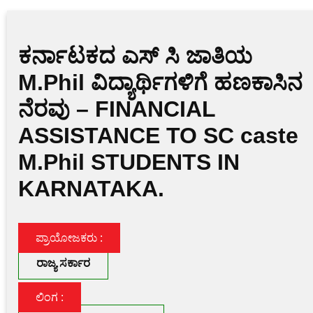
w
a
h
m
o
o
in
el
itt
c
at
ai
g
p
t
e
er
e
s
l
g
y
gr
ಕರ್ನಾಟಕದ ಎಸ್ ಸಿ ಜಾತಿಯ
b
A
er
Li
a
M.Phil ವಿದ್ಯಾರ್ಥಿಗಳಿಗೆ ಹಣಕಾಸಿನ
o
p
n
m
ನೆರವು – FINANCIAL
o
p
k
ASSISTANCE TO SC caste
k
M.Phil STUDENTS IN
KARNATAKA.
ಪ್ರಾಯೋಜಕರು :
ರಾಜ್ಯ ಸರ್ಕಾರ
ಲಿಂಗ :