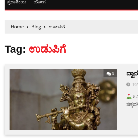
ಪ್ರಜಾಕೀಯ
ಯೋಗ
Home
Blog
ಉಡುಪಿಗೆ
Tag:
ಉಡುಪಿಗೆ
ದ್ವಾ
0
19
ಒಮ್
ಚಿಕ್ಕವ