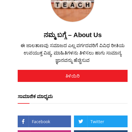
ನಮ್ಮ ಬಗ್ಗೆ – About Us
ಈ ಜಾಲತಾಣವು ಸಮಾಜದ ಎಲ್ಲ ವರ್ಗದವರಿಗೆ ವಿವಿಧ ರೀತಿಯ
ಉಪಯುಕ್ತ ವಿಷ್ಯ, ಮಾಹಿತಿಗಳನು ತಿಳಿಸಲು ಹಾಗು ಸಾಮಾನ್ಯ
ಜ್ಞಾನವನ್ನು ಹೆಚ್ಚಿಸುವ
ತಿಳಿಯಿರಿ
ಸಾಮಾಜಿಕ ಮಾಧ್ಯಮ
Facebook
Twitter