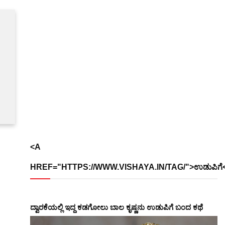
<A
HREF="HTTPS://WWW.VISHAYA.IN/TAG/">ಉಡುಪಿಗೆ
ದ್ವಾರಕೆಯಲ್ಲಿ ಇದ್ದ ಕಡಗೋಲು ಬಾಲ ಕೃಷ್ಣನು ಉಡುಪಿಗೆ ಬಂದ ಕಥೆ