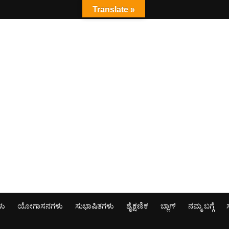
Translate »
ಳು
ಯೋಗಾಸನಗಳು
ಸುಭಾಷಿತಗಳು
ಶೈಕ್ಷಣಿಕ
ಬ್ಲಾಗ್
ನಮ್ಮ ಬಗ್ಗೆ