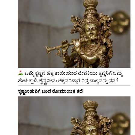
ಒಮ್ಮೆ ಕೃಷ್ಣನ ಹೆತ್ತ ತಾಯಿಯಾದ ದೇವಕಿಯು ಕೃಷ್ಣನಿಗೆ ಒಮ್ಮೆ
ಹೇಳುತ್ತಾಳೆ. ಕೃಷ್ಣ ನೀನು ಚಿಕ್ಕವನಿದ್ದಾಗ ನಿನ್ನ ಬಾಲ್ಯವನ್ನು ನನಗೆ
ಕೃಷ್ಣಉಡುಪಿಗೆ ಬಂದ ರೋಮಾಂಚಕ ಕಥೆ