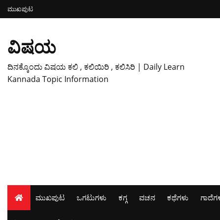
ಮುಖಪುಟ
ವಿಷಯ
ದಿನಕ್ಕೊಂದು ವಿಷಯ ಕಲಿ , ಕಲಿಯಿರಿ , ಕಲಿಸಿರಿ | Daily Learn
Kannada Topic Information
ಮುಖಪುಟ
ಒಗಟುಗಳು
ಕಗ್ಗ
ವಚನ
ಕಥೆಗಳು
ಗಾದೆಗ