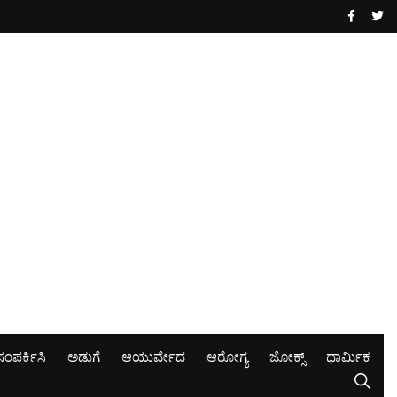
ಸಂಪರ್ಕಿಸಿ
ಅಡುಗೆ
ಆಯುರ್ವೇದ
ಆರೋಗ್ಯ
ಜೋಕ್ಸ್
ಧಾರ್ಮಿಕ