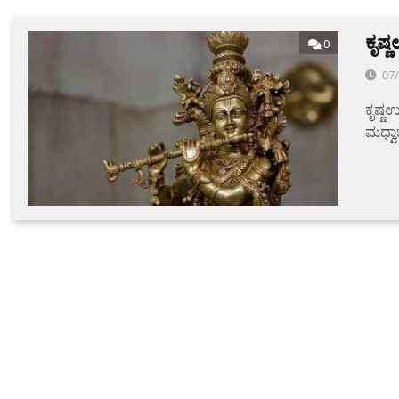
ಕೃಷ
0
07
ಕೃಷ್ಣ
ಮಧ್ವಾ