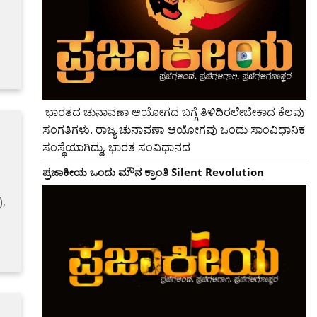
ಭಾರತದ ಚುನಾವಣಾ ಆಯೋಗದ ಬಗ್ಗೆ ತಿಳಿದಿರಲೇಬೇಕಾದ ಕೆಲವು
ಸಂಗತಿಗಳು. ರಾಜ್ಯ ಚುನಾವಣಾ ಆಯೋಗವು ಒಂದು ಸಾಂವಿಧಾನಿಕ
ಸಂಸ್ಥೆಯಾಗಿದ್ದು, ಭಾರತ ಸಂವಿಧಾನದ
ಪ್ರಜಾಕೀಯ ಒಂದು ಮೌನ ಕ್ರಾಂತಿ Silent Revolution
,