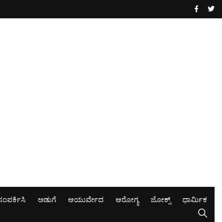
ಸಂಪರ್ಕಿಸಿ
ಅಡುಗೆ
ಆಯುರ್ವೇದ
ಆರೋಗ್ಯ
ಜೋಕ್ಸ್
ಧಾರ್ಮಿಕ