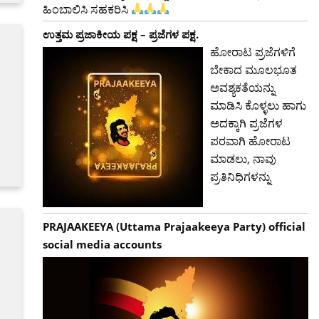
ಹಿಂಬಾಲಿಸಿ ಸಹಕರಿಸಿ
ಉತ್ತಮ ಪ್ರಜಾಕೀಯ ಪಕ್ಷ – ಪ್ರಜೆಗಳ ಪಕ್ಷ.
ಹೋರಾಟ ಪ್ರಜೆಗಳಿಗೆ
ಬೇಕಾದ ಮೂಲಭೂತ
ಅವಶ್ಯಕತೆಯನ್ನು
ಮಾಡಿಸಿ ಕೊಳ್ಳಲು ಹಾಗು
ಅದಕ್ಕಾಗಿ ಪ್ರಜೆಗಳ
ಪರವಾಗಿ ಹೋರಾಟ
ಮಾಡಲು, ನಾವು
ಪ್ರತಿನಿಧಿಗಳನ್ನು
PRAJAAKEEYA (Uttama Prajaakeeya Party) official
social media accounts