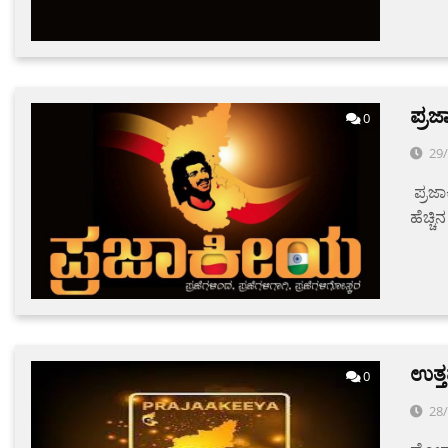
ಪ್ರ
0
29
ಪ್ರಜಾ
ಹೆಚ್ಚ
ಉತ್ತ
0
28