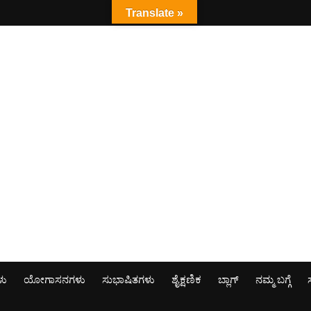
Translate »
ಳು
ಯೋಗಾಸನಗಳು
ಸುಭಾಷಿತಗಳು
ಶೈಕ್ಷಣಿಕ
ಬ್ಲಾಗ್
ನಮ್ಮ ಬಗ್ಗೆ