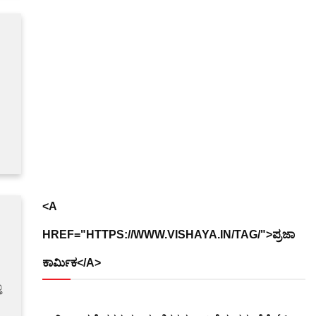
<A
HREF="HTTPS://WWW.VISHAYA.IN/TAG/">ಪ್ರಜಾ
ಕಾರ್ಮಿಕ</A>
ಾ