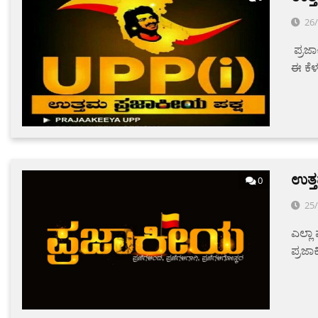
26
ಪ್ರಜಾ
ಈ ಕೆಳ
ಉತ್ತ
0
25
ಎಲ್ಲಾ
ಪ್ರಜಾ