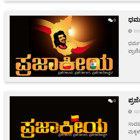
ಧರ್
0
03
ಧರ್ಮ
ಪ್ರಾಣ
ಪ್ರ
0
02
ಸಾಮಾನ
ಮಕ್ಕಳ