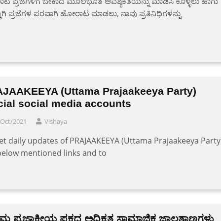
 ಪ್ರಜೆಗಳಿಗೆ ಬೇಕಾದ ಮೂಲಭೂತ ಅವಶ್ಯಕತೆಯನ್ನು ಮಾಡಿಸಿ ಕೊಳ್ಳಲು ಹಾಗು
ಾಗಿ ಪ್ರಜೆಗಳ ಪರವಾಗಿ ಹೋರಾಟ ಮಾಡಲು, ನಾವು ಪ್ರತಿನಿಧಿಗಳನ್ನು
JAAKEEYA (Uttama Prajaakeeya Party)
icial social media accounts
/Oct/2021
Vishaya
et daily updates of PRAJAAKEEYA (Uttama Prajaakeeya Party)
below mentioned links and to
ತಮ ಪ್ರಜಾಕೀಯ ಪಕ್ಷದ ಅಧಿಕೃತ ಸಾಮಾಜಿಕ ಜಾಲತಾಣಗಳು