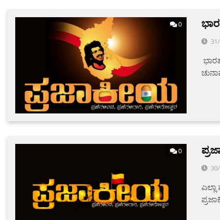
ಭಾರ
0
31
ಭಾರತ
ಚುನಾ
ಪ್ರ
0
30
ಎಲ್ಲಾ
ಪ್ರಜಾ