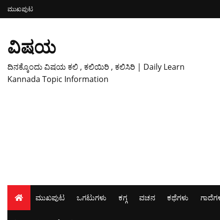
ಮುಖಪುಟ
ವಿಷಯ
ದಿನಕ್ಕೊಂದು ವಿಷಯ ಕಲಿ , ಕಲಿಯಿರಿ , ಕಲಿಸಿರಿ | Daily Learn
Kannada Topic Information
ಮುಖಪುಟ
ಒಗಟುಗಳು
ಕಗ್ಗ
ವಚನ
ಕಥೆಗಳು
ಗಾದೆಗ