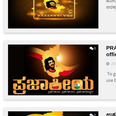
ಹೋರಾಟ
ಅದಕ್ಕ
PRA
0
off
27
To g
use 
ಉತ್
0