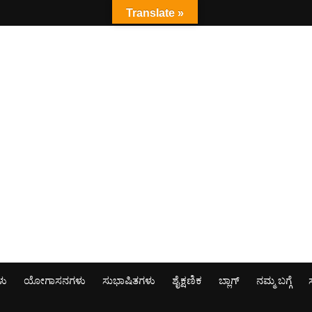
Translate »
ಳು
ಯೋಗಾಸನಗಳು
ಸುಭಾಷಿತಗಳು
ಶೈಕ್ಷಣಿಕ
ಬ್ಲಾಗ್
ನಮ್ಮ ಬಗ್ಗೆ