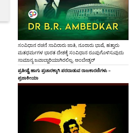
ಸಂವಿಧಾನ ರಚನೆ ಸಾವಿರಾರು ಜಾತಿ, ನೂರಾರು ಭಾಷೆ, ಹತ್ತಾರು
ಮತಧರ್ಮಗಳ ಭಾರತ ದೇಶಕ್ಕೆ ಸಂವಿಧಾನ ರೂಪುಗೊಳಿಸುವುದು
ಸಾಮಾನ್ಯ ಜವಾಬ್ದಾರಿಯಾಗಿರಲಿಲ್ಲ. ಅಂಬೇಡ್ಕರ್
ಪ್ರತೀಷ್ಟೆ ಹಾಗು ಪ್ರಚಾರಕ್ಕಾಗಿ ಪರದಾಡುವ ರಾಜಕಾರಣಿಗಳು –
ಪ್ರಜಾಕೀಯಾ