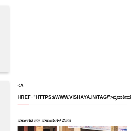
<A
HREF="HTTPS://WWW.VISHAYA.IN/TAG/">ಪ್ರಜಾಕೀ
ಸರ್ಕಾರದ​ ​ಧನ ಸಹಾಯಗಳ ವಿವರ