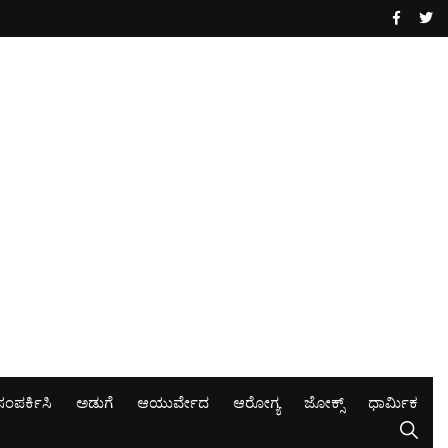
ಸಂಪರ್ಕಿಸಿ
ಅಡುಗೆ
ಆಯುರ್ವೇದ
ಆರೋಗ್ಯ
ಜೋಕ್ಸ್
ಧಾರ್ಮಿಕ