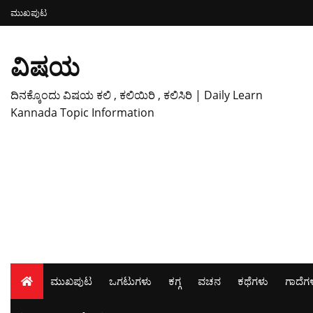
ಮುಖಪುಟ
ವಿಷಯ
ದಿನಕ್ಕೊಂದು ವಿಷಯ ಕಲಿ , ಕಲಿಯಿರಿ , ಕಲಿಸಿರಿ | Daily Learn
Kannada Topic Information
ಮುಖಪುಟ
ಒಗಟುಗಳು
ಕಗ್ಗ
ವಚನ
ಕಥೆಗಳು
ಗಾದೆಗ