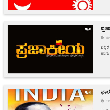
ಪ್ರ
0
18
ಎಲ್ಲರ
ಹಾಗು 
ಭಾರ
0
23