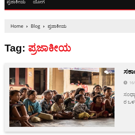
ಪ್ರಜಾಕೀಯ
ಯೋಗ
Home
Blog
ಪ್ರಜಾಕೀಯ
Tag:
ಪ್ರಜಾಕೀಯ
ಸರ್
0
16
ಸಂಧ್ಯ
ರ ಒಳ