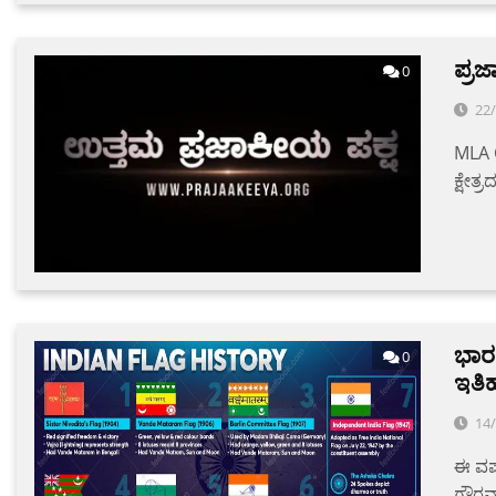
ಪ್ರ
0
22
MLA C
ಕ್ಷೇತ್
ಭಾರ
0
ಇತಿ
14
ಈ ವರ್
ಗೌರವಾ