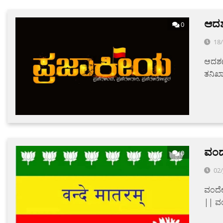
ಆದರ
0
18
ಆದರ್ಶ
ತನಿಖಾ
ವಂದ
0
02/
ವಂದೇ
|| ವಂ