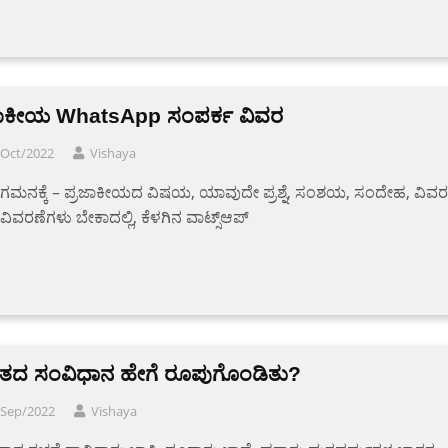
ಜಾಕೀಯ WhatsApp ಸಂಪರ್ಕ ವಿವರ
/Oct/2022
Vishaya
 ಗಮನಕ್ಕೆ – ಪ್ರಜಾಕೀಯದ ವಿಷಯ, ಯಾವುದೇ ಪ್ರಶ್ನೆ, ಸಂಶಯ, ಸಂದೇಹ, ವಿವರ
ವಿವರಣೆಗಳು ಬೇಕಾದಲ್ಲಿ, ಕೆಳಗಿನ ವಾಟ್ಸ್ಆಪ್
ತದ ಸಂವಿಧಾನ ಹೇಗೆ ರೂಪುಗೊಂಡಿತು?
/Sep/2022
Vishaya