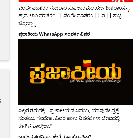
ವಂದೇ ಮಾತರಂ ಸುಜಲಾಂ ಸುಫಲಾಂಮಲಯಜ ಶೀತಲಾಂಸಸ್ಯ
ಶ್ಯಾಮಲಾಂ ಮಾತರಂ || ವಂದೇ ಮಾತರಂ || ಪ || ಶುಭ್ರ
ಜ್ಯೋತ್ಸ್ನಾ
ಪ್ರಜಾಕೀಯ WhatsApp ಸಂಪರ್ಕ ವಿವರ
ದ
ಎಲ್ಲರ ಗಮನಕ್ಕೆ – ಪ್ರಜಾಕೀಯದ ವಿಷಯ, ಯಾವುದೇ ಪ್ರಶ್ನೆ,
ಸಂಶಯ, ಸಂದೇಹ, ವಿವರ ಹಾಗು ವಿವರಣೆಗಳು ಬೇಕಾದಲ್ಲಿ,
ಕೆಳಗಿನ ವಾಟ್ಸ್ಆಪ್
ಭಾರತದ ಸಂವಿಧಾನ ಹೇಗೆ ರೂಪುಗೊಂಡಿತು?