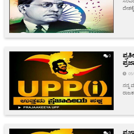
ಸಂವಿಧ
ದೇಶಕ್
ಪ್ರತ
0
ಪ್ರ
05
ನನ್ನ ಮ
ರಾಜಕಾ
ಪ್ರಜ
0