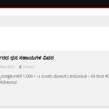
ಕಾರದ​ ​ಧನ ಸಹಾಯಗಳ ವಿವರ
/May/2025
Vishaya
ಾಸುರಕ್ಷತಿಂಗಳಿಗೆ 1,000 / – ( ಪಿಂಚನಿ ಯೋಜನೆ ) ವಯೋಮಿತಿ :- 65 ರಿಂದ 8
ಗೆಬೇಕಾಗುವ