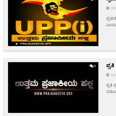
03
ಪ್ರಜಾ
ಎಂಬುದ
ಪ್ರ
0
02
ಪ್ರತಿ
ಸಮಯವ