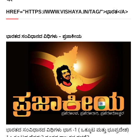
HREF="HTTPS://WWW.VISHAYA.IN/TAG/">ಭಾರತ</A>
ಭಾರತದ ಸಂವಿಧಾನದ ವಿಧಿಗಳು – ಪ್ರಜಾಕೀಯ
ಭಾರತದ ಸಂವಿಧಾನದ ವಿಧಿಗಳು ಭಾಗ -1 ( ಒಕ್ಕೂಟ ಮತ್ತು ಭೂಪ್ರದೇಶ)