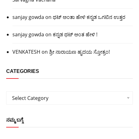
sanjay gowda
on
ಥಟ್ ಅಂತಾ ಹೇಳಿ ಕನ್ನಡ ಒಗಟಿನ ಉತ್ತರ
sanjay gowda
on
ಕನ್ನಡ ಥಟ್ ಅಂತ ಹೇಳಿ !
VENKATESH
on
ಶ್ರೀ ನಾರಾಯಣ ಹೃದಯ ಸ್ತೋತ್ರಂ!
CATEGORIES
Categories
Select Category
ನಮ್ಮ ಬಗ್ಗೆ