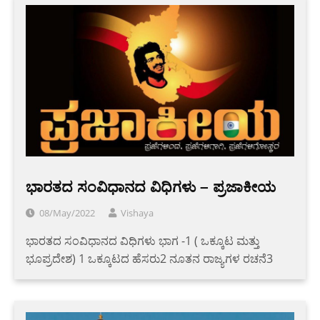
ಭಾರತದ ಸಂವಿಧಾನದ ವಿಧಿಗಳು – ಪ್ರಜಾಕೀಯ
08/May/2022
Vishaya
ಭಾರತದ ಸಂವಿಧಾನದ ವಿಧಿಗಳು ಭಾಗ -1 ( ಒಕ್ಕೂಟ ಮತ್ತು
ಭೂಪ್ರದೇಶ) 1 ಒಕ್ಕೂಟದ ಹೆಸರು2 ನೂತನ ರಾಜ್ಯಗಳ ರಚನೆ3