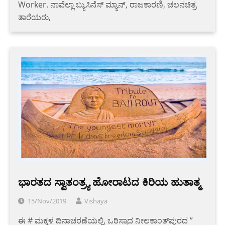
Worker. ನಾವೆಲ್ಲಾ ಬ್ಯುಸಿನೆಸ್ ಮ್ಯಾನ್, ರಾಜಕಾರಣಿ, ಚಲನಚಿತ್ರ
ತಾರೆಯರು,
ಭಾರತದ ಸ್ವಾತಂತ್ರ್ಯ ಹೋರಾಟದ ಕಿರಿಯ ಹುತಾತ್ಮ
15/Nov/2019
Vishaya
ಈ # ಮಕ್ಕಳ ದಿನಾಚರಣೆಯಲ್ಲಿ, ಒರಿಸ್ಸಾದ ನೀಲಕಾಂತ್‌ಪುರದ ”