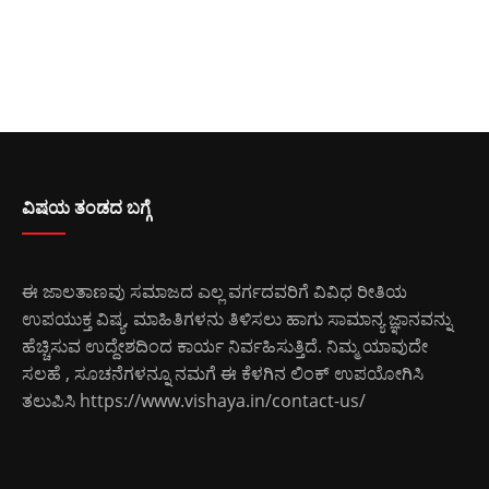
ವಿಷಯ ತಂಡದ ಬಗ್ಗೆ
ಈ ಜಾಲತಾಣವು ಸಮಾಜದ ಎಲ್ಲ ವರ್ಗದವರಿಗೆ ವಿವಿಧ ರೀತಿಯ
ಉಪಯುಕ್ತ ವಿಷ್ಯ, ಮಾಹಿತಿಗಳನು ತಿಳಿಸಲು ಹಾಗು ಸಾಮಾನ್ಯ ಜ್ಞಾನವನ್ನು
ಹೆಚ್ಚಿಸುವ ಉದ್ದೇಶದಿಂದ ಕಾರ್ಯ ನಿರ್ವಹಿಸುತ್ತಿದೆ. ನಿಮ್ಮ ಯಾವುದೇ
ಸಲಹೆ , ಸೂಚನೆಗಳನ್ನೂ ನಮಗೆ ಈ ಕೆಳಗಿನ ಲಿಂಕ್ ಉಪಯೋಗಿಸಿ
ತಲುಪಿಸಿ
https://www.vishaya.in/contact-us/