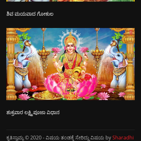
ಶಿವ ಮಯವಾದ ಗೋಕುಲ
ಶುಕ್ರವಾರ ಲಕ್ಷ್ಮಿ ಪೂಜಾ ವಿಧಾನ
ಕೃತಿಸ್ವಾಮ್ಯ © 2020 - ವಿಷಯ ತಂಡಕ್ಕೆ ಸೇರಿದ್ದು ವಿಷಯ by
Sharadhi