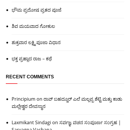
ಭೌಮ ಪ್ರದೋಷ ವ್ರತದ ಪೂಜೆ
ಶಿವ ಮಯವಾದ ಗೋಕುಲ
ಶುಕ್ರವಾರ ಲಕ್ಷ್ಮಿ ಪೂಜಾ ವಿಧಾನ
ಭಕ್ತ ಪ್ರಹ್ಲಾದ ರಾಜ – ಕಥೆ
RECENT COMMENTS
Principium
on
ರಾವ್ ಬಹದ್ದೂರ್ ಎಲೆ ಮಲ್ಲಪ್ಪ ಶೆಟ್ಟಿ ಮತ್ತು ಕಾಡು
ಮಲ್ಲೇಶ್ವರ ದೇವಸ್ಥಾನ
Laxmikant Sindagi
on
ಸರ್ವಜ್ಞ ವಚನ ಸಂಪೂರ್ಣ ಸಂಗ್ರಹ |
Sarvagna Vachana