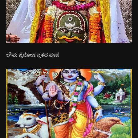
ಭೌಮ ಪ್ರದೋಷ ವ್ರತದ ಪೂಜೆ