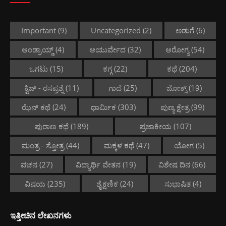
Important
(9)
Uncategorized
(2)
ಅಡುಗೆ
(6)
ಆಂಡ್ರಾಯ್ಡ್
(4)
ಆಯುರ್ವೇದ
(32)
ಆರೋಗ್ಯ
(54)
ಒಗಟು
(15)
ಕಗ್ಗ
(22)
ಕಥೆ
(204)
ಕ್ವಿಜ್ - ರಸಪ್ರಶ್ನೆ
(11)
ಗಾದೆ
(25)
ಜೋಕ್ಸ್
(19)
ಝೆನ್ ಕಥೆ
(24)
ಧಾರ್ಮಿಕ
(303)
ಪುಣ್ಯ ಕ್ಷೇತ್ರ
(99)
ಪುರಾಣ ಕಥೆ
(189)
ಪ್ರಜಾಕೀಯ
(107)
ಮಂತ್ರ - ಸ್ತೋತ್ರ
(44)
ಮಕ್ಕಳ ಕಥೆ
(47)
ಯೋಗ
(5)
ವಚನ
(27)
ವಿದ್ಯಾರ್ಥಿ ವೇತನ
(19)
ವಿಶೇಷ ದಿನ
(66)
ವಿಷಯ
(235)
ಶೈಕ್ಷಣಿಕ
(24)
ಸುಭಾಷಿತ
(4)
ಇತ್ತೀಚಿನ ಲೇಖನಗಳು