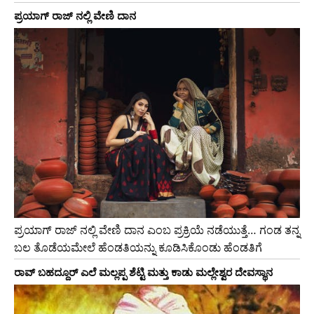
ಪ್ರಯಾಗ್ ರಾಜ್ ನಲ್ಲಿ ವೇಣಿ ದಾನ
ಪ್ರಯಾಗ್ ರಾಜ್ ನಲ್ಲಿ ವೇಣಿ ದಾನ ಎಂಬ ಪ್ರಕ್ರಿಯೆ ನಡೆಯುತ್ತೆ… ಗಂಡ ತನ್ನ
ಬಲ ತೊಡೆಯಮೇಲೆ ಹೆಂಡತಿಯನ್ನು ಕೂಡಿಸಿಕೊಂಡು ಹೆಂಡತಿಗೆ
ರಾವ್ ಬಹದ್ದೂರ್ ಎಲೆ ಮಲ್ಲಪ್ಪ ಶೆಟ್ಟಿ ಮತ್ತು ಕಾಡು ಮಲ್ಲೇಶ್ವರ ದೇವಸ್ಥಾನ