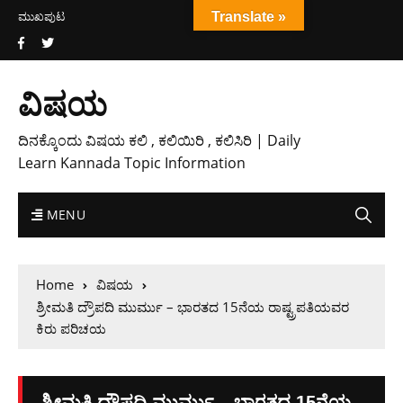
ಮುಖಪುಟ
Translate »
ವಿಷಯ
ದಿನಕ್ಕೊಂದು ವಿಷಯ ಕಲಿ , ಕಲಿಯಿರಿ , ಕಲಿಸಿರಿ | Daily
Learn Kannada Topic Information
MENU
Home
ವಿಷಯ
ಶ್ರೀಮತಿ ದ್ರೌಪದಿ ಮುರ್ಮು – ಭಾರತದ 15ನೆಯ ರಾಷ್ಟ್ರಪತಿಯವರ
ಕಿರು ಪರಿಚಯ
ಶ್ರೀಮತಿ ದ್ರೌಪದಿ ಮುರ್ಮು – ಭಾರತದ 15ನೆಯ