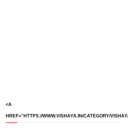
<A
HREF="HTTPS://WWW.VISHAYA.IN/CATEGORY/VISHAY