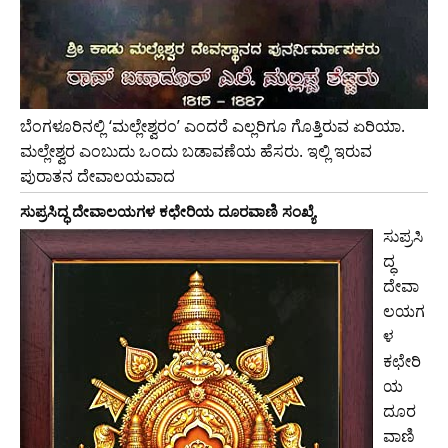
ಬೆಂಗಳೂರಿನಲ್ಲಿ ‘ಮಲ್ಲೇಶ್ವರಂ’ ಎಂದರೆ ಎಲ್ಲರಿಗೂ ಗೊತ್ತಿರುವ ಏರಿಯಾ.
ಮಲ್ಲೇಶ್ವರ ಎಂಬುದು ಒಂದು ಬಡಾವಣೆಯ ಹೆಸರು. ಇಲ್ಲಿ ಇರುವ
ಪುರಾತನ ದೇವಾಲಯವಾದ
ಸುಪ್ರಸಿದ್ಧ ದೇವಾಲಯಗಳ ಕಛೇರಿಯ ದೂರವಾಣಿ ಸಂಖ್ಯೆ
ಸುಪ್ರಸಿ
ದ್ಧ
ದೇವಾ
ಲಯಗ
ಳ
ಕಛೇರಿ
ಯ
ದೂರ
ವಾಣಿ