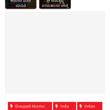
ಆಧಾರದ ಮೇಲೆ
ಶ್ರೀ ರಾಮಕೃಷ್ಣ
ಮಾಹಿತಿ
ಪರಮಹಂಸರ ಚರಿತ್ರೆ
Draupadi Murmu
India
Indian