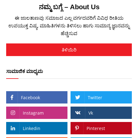
ನಮ್ಮ ಬಗ್ಗೆ – About Us
ಈ ಜಾಲತಾಣವು ಸಮಾಜದ ಎಲ್ಲ ವರ್ಗದವರಿಗೆ ವಿವಿಧ ರೀತಿಯ
ಉಪಯುಕ್ತ ವಿಷ್ಯ, ಮಾಹಿತಿಗಳನು ತಿಳಿಸಲು ಹಾಗು ಸಾಮಾನ್ಯ ಜ್ಞಾನವನ್ನು
ಹೆಚ್ಚಿಸುವ
ತಿಳಿಯಿರಿ
ಸಾಮಾಜಿಕ ಮಾಧ್ಯಮ
Facebook
Twitter
Instagram
Vk
Linkedin
Pinterest