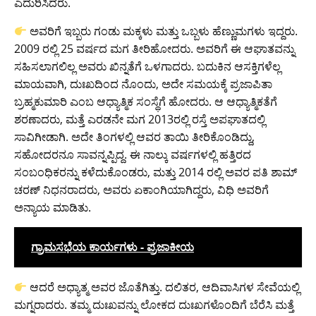
ಎದುರಿಸಿದರು.
ಅವರಿಗೆ ಇಬ್ಬರು ಗಂಡು ಮಕ್ಕಳು ಮತ್ತು ಒಬ್ಬಳು ಹೆಣ್ಣುಮಗಳು ಇದ್ದರು.
2009 ರಲ್ಲಿ 25 ವರ್ಷದ ಮಗ ತೀರಿಹೋದರು. ಅವರಿಗೆ ಈ ಆಘಾತವನ್ನು
ಸಹಿಸಲಾಗಲಿಲ್ಲ ಅವರು ಖಿನ್ನತೆಗೆ ಒಳಗಾದರು. ಬದುಕಿನ ಆಸಕ್ತಿಗಳೆಲ್ಲ
ಮಾಯವಾಗಿ, ದುಃಖದಿಂದ ನೊಂದು, ಅದೇ ಸಮಯಕ್ಕೆ ಪ್ರಜಾಪಿತಾ
ಬ್ರಹ್ಮಕುಮಾರಿ ಎಂಬ ಆಧ್ಯಾತ್ಮಿಕ ಸಂಸ್ಥೆಗೆ ಹೋದರು. ಆ ಆಧ್ಯಾತ್ಮಿಕತೆಗೆ
ಶರಣಾದರು, ಮತ್ತೆ ಎರಡನೇ ಮಗ 2013ರಲ್ಲಿ ರಸ್ತೆ ಅಪಘಾತದಲ್ಲಿ
ಸಾವಿಗೀಡಾಗಿ. ಅದೇ ತಿಂಗಳಲ್ಲಿ ಆವರ ತಾಯಿ ತೀರಿಕೊಂಡಿದ್ದು,
ಸಹೋದರನೂ ಸಾವನ್ನಪ್ಪಿದ್ದ. ಈ ನಾಲ್ಕು ವರ್ಷಗಳಲ್ಲಿ ಹತ್ತಿರದ
ಸಂಬಂಧಿಕರನ್ನು ಕಳೆದುಕೊಂಡರು, ಮತ್ತು 2014 ರಲ್ಲಿ ಅವರ ಪತಿ ಶಾಮ್
ಚರಣ್ ನಿಧನರಾದರು, ಅವರು ಏಕಾಂಗಿಯಾಗಿದ್ದರು, ವಿಧಿ ಅವರಿಗೆ
ಅನ್ಯಾಯ ಮಾಡಿತು.
ಗ್ರಾಮಸಭೆಯ ಕಾರ್ಯಗಳು - ಪ್ರಜಾಕೀಯ
ಆದರೆ ಅಧ್ಯಾತ್ಮ ಅವರ ಜೊತೆಗಿತ್ತು. ದಲಿತರ, ಆದಿವಾಸಿಗಳ ಸೇವೆಯಲ್ಲಿ
ಮಗ್ನರಾದರು. ತಮ್ಮ ದುಃಖವನ್ನು ಲೋಕದ ದುಃಖಗಳೊಂದಿಗೆ ಬೆರೆಸಿ ಮತ್ತೆ