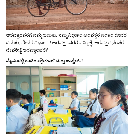
ಅರವತ್ತರವರೆಗೆ ನಮ್ಮ ಬದುಕು, ನಮ್ಮ ನಿರ್ಧಾರ!ಅರವತ್ತರ ನಂತರ ದೇವರ
ಬದುಕು, ದೇವರ ನಿರ್ಧಾರ!! ಅರವತ್ತರವರೆಗೆ ನಮ್ಮಿಚ್ಛೆ; ಅರವತ್ತರ ನಂತರ
ದೇವರಿಚ್ಛೆ.ಅರವತ್ತರವರೆಗೆ
ಮೈಸೂರಲ್ಲಿ ಉಚಿತ ಪ್ರೌಢಶಾಲೆ ಮತ್ತು ಹಾಸ್ಟೆಲ್..!