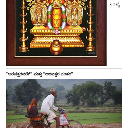
ಸಂಖ್ಯೆ
“ಅರವತ್ತರವರೆಗೆ” ಮತ್ತು “ಅರವತ್ತರ ನಂತರ”