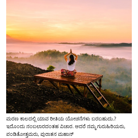
ಮರಣ ಕಾಲದಲ್ಲಿ ಯಾವ ರೀತಿಯ ಯೋಚನೆಗಳು ಬರಬಹುದು.?
ಇದೊಂದು ನಂಬಲಾರದಂತಹ ವಿಚಾರ. ಆದರೆ ನಮ್ಮ ಗುರುಹಿರಿಯರು,
ಪಂಡಿತೋತ್ತಮರು, ಪುರಾತನ ಮಹಾನ್