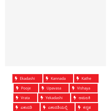
Ekadashi
Kannada
Kathe
Pooje
Upavasa
Vishaya
Vrata
Yekadashi
ಅಮಲಕಿ
ಏಕಾದಶಿ
ಏಕಾದಶಿಯಲ್ಲಿ
ಕನ್ನಡ