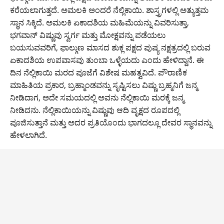
b
A
er
Li
a
ಕರೆಯಲಾಗುತ್ತದೆ. ಅಮಲಕಿ ಅಂದರೆ ನೆಲ್ಲಿಕಾಯಿ. ಶಾಸ್ತ್ರಗಳಲ್ಲಿ ಅತ್ಯುತ್ತಮ
o
p
n
m
ಸ್ಥಾನ ಸಿಕ್ಕಿದೆ. ಅಮಲಕಿ ಏಕಾದಶಿಯ ಮಹಿಮೆಯನ್ನು ವಿವರಿಸುತ್ತಾ,
o
p
k
ಭಗವಾನ್ ವಿಷ್ಣುವು ಸ್ವರ್ಗ ಮತ್ತು ಮೋಕ್ಷವನ್ನು ಪಡೆಯಲು
ಬಯಸುವವರಿಗೆ, ಫಾಲ್ಗುಣ ಮಾಸದ ಶುಕ್ಲ ಪಕ್ಷದ ಪುಷ್ಯ ನಕ್ಷತ್ರದಲ್ಲಿ ಬರುವ
k
ಏಕಾದಶಿಯ ಉಪವಾಸವು ತುಂಬಾ ಒಳ್ಳೆಯದು ಎಂದು ಹೇಳಿದ್ದಾನೆ. ಈ
ದಿನ ನೆಲ್ಲಿಕಾಯಿ ಮರದ ಪೂಜೆಗೆ ವಿಶೇಷ ಮಹತ್ವವಿದೆ. ಪೌರಾಣಿಕ
ಮಾಹಿತಿಯ ಪ್ರಕಾರ, ಬ್ರಹ್ಮಾಂಡವನ್ನು ಸೃಷ್ಟಿಸಲು ವಿಷ್ಣು ಬ್ರಹ್ಮನಿಗೆ ಜನ್ಮ
ನೀಡಿದಾಗ, ಅದೇ ಸಮಯದಲ್ಲಿ ಅವನು ನೆಲ್ಲಿಕಾಯಿ ಮರಕ್ಕೆ ಜನ್ಮ
ನೀಡಿದನು. ನೆಲ್ಲಿಕಾಯಿಯನ್ನು ವಿಷ್ಣುವು ಆದಿ ವೃಕ್ಷದ ರೂಪದಲ್ಲಿ
ಪೂಜಿಸುತ್ತಾನೆ ಮತ್ತು ಅದರ ಪ್ರತಿಯೊಂದು ಭಾಗದಲ್ಲೂ ದೇವರ ಸ್ಥಾನವನ್ನು
ಹೇಳಲಾಗಿದೆ.