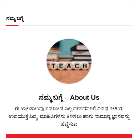
ನಮ್ಮ ಬಗ್ಗೆ
ನಮ್ಮ ಬಗ್ಗೆ – About Us
ಈ ಜಾಲತಾಣವು ಸಮಾಜದ ಎಲ್ಲ ವರ್ಗದವರಿಗೆ ವಿವಿಧ ರೀತಿಯ
ಉಪಯುಕ್ತ ವಿಷ್ಯ, ಮಾಹಿತಿಗಳನು ತಿಳಿಸಲು ಹಾಗು ಸಾಮಾನ್ಯ ಜ್ಞಾನವನ್ನು
ಹೆಚ್ಚಿಸುವ