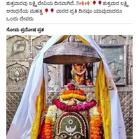
ಶುಕ್ರವಾರವು ಲಕ್ಷ್ಮಿ ದೇವಿಯ ದಿನವಾಗಿದೆ..!!
​ಶುಕ್ರವಾರ ಲಕ್ಷ್ಮಿ
ಆರಾಧನೆಯ ಮಹತ್ವ
ವಾರದ ಪ್ರತಿ ದಿನವೂ ಯಾವುದಾದರೂ
ಒಂದು ದೇವರು
ಸೋಮ ಪ್ರದೋಷ ವ್ರತ