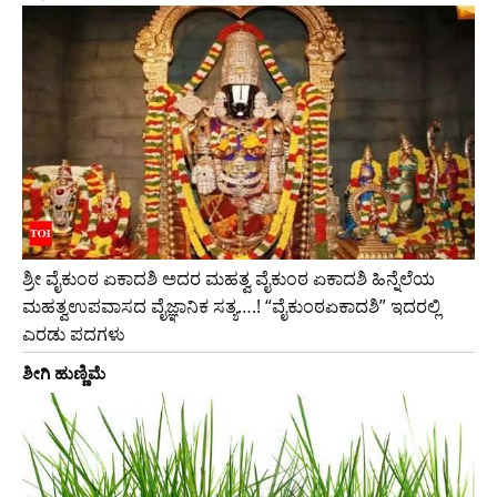
ಶ್ರೀ ವೈಕುಂಠ ಏಕಾದಶಿ ಅದರ ಮಹತ್ವ ವೈಕುಂಠ ಏಕಾದಶಿ ಹಿನ್ನೆಲೆಯ
ಮಹತ್ವಉಪವಾಸದ ವೈಜ್ಞಾನಿಕ ಸತ್ಯ….! “ವೈಕುಂಠಏಕಾದಶಿ” ಇದರಲ್ಲಿ
ಎರಡು ಪದಗಳು
ಶೀಗಿ ಹುಣ್ಣಿಮೆ