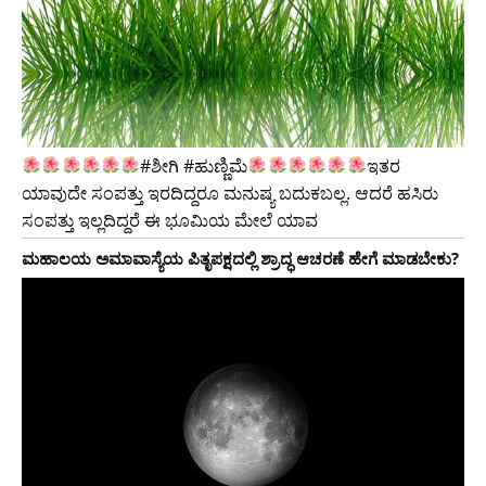
#ಶೀಗಿ #ಹುಣ್ಣಿಮೆ
ಇತರ
ಯಾವುದೇ ಸಂಪತ್ತು ಇರದಿದ್ದರೂ ಮನುಷ್ಯ ಬದುಕಬಲ್ಲ. ಆದರೆ ಹಸಿರು
ಸಂಪತ್ತು ಇಲ್ಲದಿದ್ದರೆ ಈ ಭೂಮಿಯ ಮೇಲೆ ಯಾವ
ಮಹಾಲಯ ಅಮಾವಾಸ್ಯೆಯ ಪಿತೃಪಕ್ಷದಲ್ಲಿ ಶ್ರಾದ್ಧ ಆಚರಣೆ ಹೇಗೆ ಮಾಡಬೇಕು?