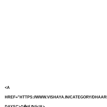
<A
HREF="HTTPS://WWW.VISHAYA.IN/CATEGORY/DHAAR
DAYS/">ವಿಶೇಷ ದಿನ</A>