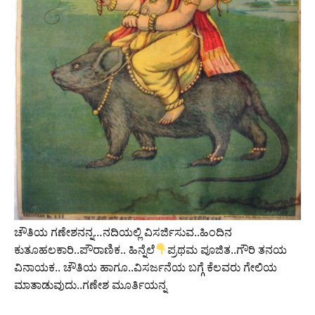
ಚೌತಿಯ ಗಣೇಶನನ್ನ…ನದಿಯಲ್ಲಿ ವಿಸರ್ಜಿಸುವ..ಹಿಂದಿನ
ಕುತೂಹಲಕಾರಿ..ಪೌರಾಣಿಕ.. ಹಿನ್ನೆಲೆ
ಪ್ರಥಮ ಪೂಜಿತ..ಗೌರಿ ತನಯ
ವಿನಾಯಕ.. ಚೌತಿಯ ಹಾಗೂ..ವಿಸರ್ಜನೆಯ ಬಗ್ಗೆ ಕೆಲವರು ಗೇಲಿಯ
ಮಾತಾಡುವುದು..ಗಣೇಶ ಮೂರ್ತಿಯನ್ನ