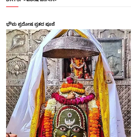
ಭೌಮ ಪ್ರದೋಷ ವ್ರತದ ಪೂಜೆ