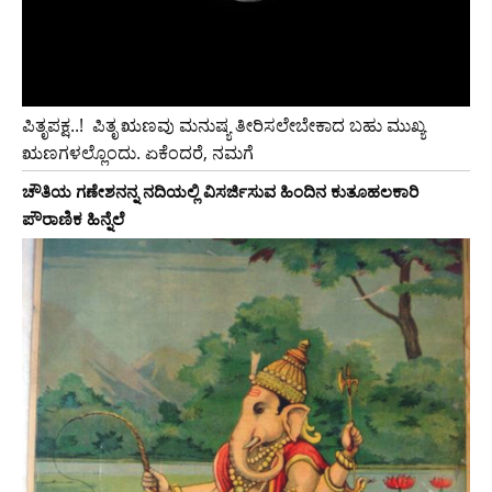
ಪಿತೃಪಕ್ಷ..!‌ ‌ ಪಿತೃ ಋಣವು ಮನುಷ್ಯ ತೀರಿಸಲೇಬೇಕಾದ ಬಹು ಮುಖ್ಯ
ಋಣಗಳಲ್ಲೊಂದು. ಏಕೆಂದರೆ, ನಮಗೆ
ಚೌತಿಯ ಗಣೇಶನನ್ನ ನದಿಯಲ್ಲಿ ವಿಸರ್ಜಿಸುವ ಹಿಂದಿನ ಕುತೂಹಲಕಾರಿ
ಪೌರಾಣಿಕ ಹಿನ್ನೆಲೆ