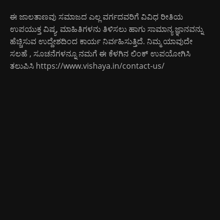
ಈ ಜಾಲತಾಣವು ಸಮಾಜದ ಎಲ್ಲ ವರ್ಗದವರಿಗೆ ವಿವಿಧ ರೀತಿಯ
ಉಪಯುಕ್ತ ವಿಷ್ಯ, ಮಾಹಿತಿಗಳನು ತಿಳಿಸಲು ಹಾಗು ಸಾಮಾನ್ಯ ಜ್ಞಾನವನ್ನು
ಹೆಚ್ಚಿಸುವ ಉದ್ದೇಶದಿಂದ ಕಾರ್ಯ ನಿರ್ವಹಿಸುತ್ತಿದೆ. ನಿಮ್ಮ ಯಾವುದೇ
ಸಲಹೆ , ಸೂಚನೆಗಳನ್ನೂ ನಮಗೆ ಈ ಕೆಳಗಿನ ಲಿಂಕ್ ಉಪಯೋಗಿಸಿ
ತಲುಪಿಸಿ
https://www.vishaya.in/contact-us/