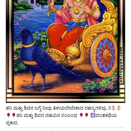
ಶನಿ ಮತ್ತು ಶಿವನ ಬಗ್ಗೆ ನೀವು ತಿಳಿಯಲೇಬೇಕಾದ ರಹಸ್ಯಗಳಿವು..!!
ಶನಿ ಮತ್ತು ಶಿವನ ನಡುವಿನ ಸಂಬಂಧ
ದಂತಕಥೆಯ
ಪ್ರಕಾರ,