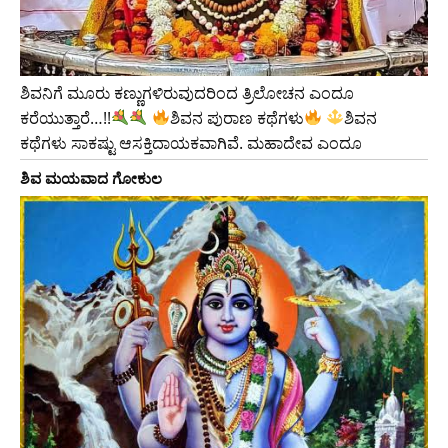
ಶಿವನಿಗೆ ಮೂರು ಕಣ್ಣುಗಳಿರುವುದರಿಂದ ತ್ರಿಲೋಚನ ಎಂದೂ
ಕರೆಯುತ್ತಾರೆ…!!
ಶಿವನ ಪುರಾಣ ಕಥೆಗಳು
ಶಿವನ
ಕಥೆಗಳು ಸಾಕಷ್ಟು ಆಸಕ್ತಿದಾಯಕವಾಗಿವೆ. ಮಹಾದೇವ ಎಂದೂ
ಶಿವ ಮಯವಾದ ಗೋಕುಲ