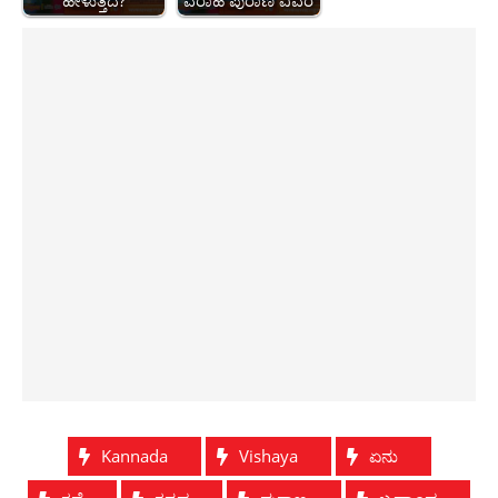
ಹೇಳುತ್ತದೆ?
ವರಾಹ ಪುರಾಣ ವಿವರ
Kannada
Vishaya
ಏನು