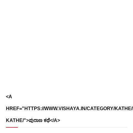
<A
HREF="HTTPS://WWW.VISHAYA.IN/CATEGORY/KATHE
KATHE/">ಪುರಾಣ ಕಥೆ</A>