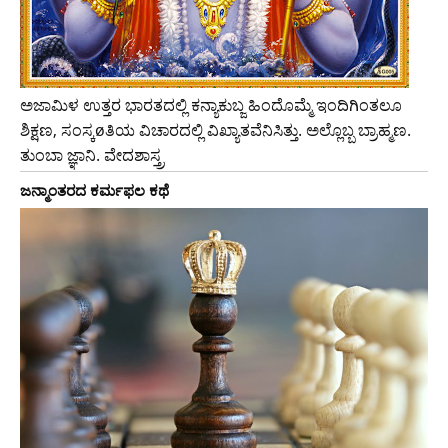
ಅಜಾಮಿಳ ಉತ್ತರ ಭಾರತದಲ್ಲಿ ಕನ್ಯಾಕುಬ್ಜ ಹಿಂದೊಮ್ಮೆ ಇಂದಿಗಿಂತಲೂ
ಶಿಕ್ಷಣ, ಸಂಸ್ಕøತಿಯ ವಿಚಾರದಲ್ಲಿ ವಿಖ್ಯಾತವೆನಿಸಿತ್ತು. ಅಲ್ಲೊಬ್ಬ ಬ್ರಾಹ್ಮಣ.
ತುಂಬಾ ಜ್ಞಾನಿ. ವೇದಶಾಸ್ತ್ರ
ಜನ್ಮಾಂತರದ ಕರ್ಮಫಲ ಕಥೆ