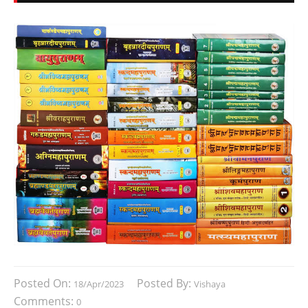
Posted On:
Posted By:
18/Apr/2023
Vishaya
Comments:
0