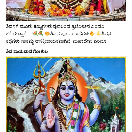
ಶಿವನಿಗೆ ಮೂರು ಕಣ್ಣುಗಳಿರುವುದರಿಂದ ತ್ರಿಲೋಚನ ಎಂದೂ
ಕರೆಯುತ್ತಾರೆ…!!
ಶಿವನ ಪುರಾಣ ಕಥೆಗಳು
ಶಿವನ
ಕಥೆಗಳು ಸಾಕಷ್ಟು ಆಸಕ್ತಿದಾಯಕವಾಗಿವೆ. ಮಹಾದೇವ ಎಂದೂ
ಶಿವ ಮಯವಾದ ಗೋಕುಲ