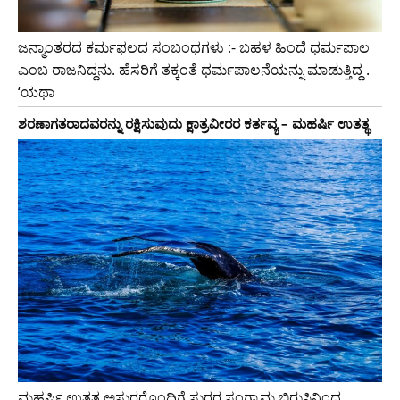
ಜನ್ಮಾಂತರದ ಕರ್ಮಫಲದ ಸಂಬಂಧಗಳು :- ಬಹಳ ಹಿಂದೆ ಧರ್ಮಪಾಲ
ಎಂಬ ರಾಜನಿದ್ದನು. ಹೆಸರಿಗೆ ತಕ್ಕಂತೆ ಧರ್ಮಪಾಲನೆಯನ್ನು ಮಾಡುತ್ತಿದ್ದ .
‘ಯಥಾ
ಶರಣಾಗತರಾದವರನ್ನು ರಕ್ಷಿಸುವುದು ಕ್ಷಾತ್ರವೀರರ ಕರ್ತವ್ಯ – ಮಹರ್ಷಿ ಉತತ್ಥ
ಮಹರ್ಷಿ ಉತತ್ಥ ಅಸುರರೊಂದಿಗೆ ಸುರರ ಸಂಗ್ರಾಮ ಬಿರುಸಿನಿಂದ