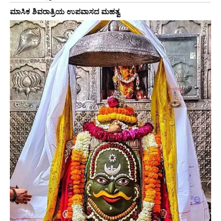
ಮಾಸಿಕ ಶಿವರಾತ್ರಿಯ ಉಪವಾಸದ ಮಹತ್ವ