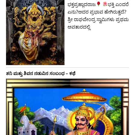
ಭಕ್ತಪ್ರಹ್ಲಾದರಾಜ
ಭಕ್ತಿ ಎಂದರೆ
ಏನು?ಅದರ ಪ್ರಭಾವ ಹೇಗಿರುತ್ತದೆ?
ಶ್ರೀ ರಾಘವೇಂದ್ರ ಸ್ವಾಮಿಗಳು ಪ್ರಥಮ
ಅವತಾರದಲ್ಲಿ
ಶನಿ ಮತ್ತು ಶಿವನ ನಡುವಿನ ಸಂಬಂಧ – ಕಥೆ