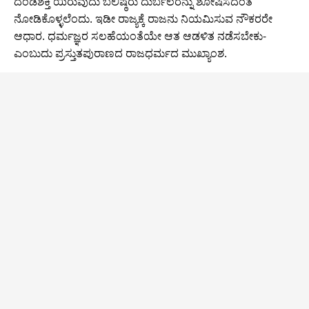
ದಂಡಶಕ್ತಿ ಯಿರುವುದು ಬಲಿಷ್ಠರು ದುರ್ಬಲರನ್ನು ಶೋಷಿಸದಂತೆ
ನೋಡಿಕೊಳ್ಳಲೆಂದು. ಇಡೀ ರಾಜ್ಯಕ್ಕೆ ರಾಜನು ನಿಯಮಿಸುವ ನೌಕರರೇ
ಆಧಾರ. ಧರ್ಮಜ್ಞರ ಸಲಹೆಯಂತೆಯೇ ಆತ ಆಡಳಿತ ನಡೆಸಬೇಕು-
ಎಂಬುದು ಪ್ರಸ್ತುತಪುರಾಣದ ರಾಜಧರ್ಮದ ಮುಖ್ಯಾಂಶ.