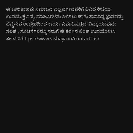
ಈ ಜಾಲತಾಣವು ಸಮಾಜದ ಎಲ್ಲ ವರ್ಗದವರಿಗೆ ವಿವಿಧ ರೀತಿಯ
ಉಪಯುಕ್ತ ವಿಷ್ಯ, ಮಾಹಿತಿಗಳನು ತಿಳಿಸಲು ಹಾಗು ಸಾಮಾನ್ಯ ಜ್ಞಾನವನ್ನು
ಹೆಚ್ಚಿಸುವ ಉದ್ದೇಶದಿಂದ ಕಾರ್ಯ ನಿರ್ವಹಿಸುತ್ತಿದೆ. ನಿಮ್ಮ ಯಾವುದೇ
ಸಲಹೆ , ಸೂಚನೆಗಳನ್ನೂ ನಮಗೆ ಈ ಕೆಳಗಿನ ಲಿಂಕ್ ಉಪಯೋಗಿಸಿ
ತಲುಪಿಸಿ
https://www.vishaya.in/contact-us/