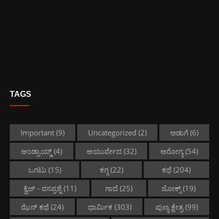
TAGS
Important
(9)
Uncategorized
(2)
ಅಡುಗೆ
(6)
ಆಂಡ್ರಾಯ್ಡ್
(4)
ಆಯುರ್ವೇದ
(32)
ಆರೋಗ್ಯ
(54)
ಒಗಟು
(15)
ಕಗ್ಗ
(22)
ಕಥೆ
(204)
ಕ್ವಿಜ್ - ರಸಪ್ರಶ್ನೆ
(11)
ಗಾದೆ
(25)
ಜೋಕ್ಸ್
(19)
ಝೆನ್ ಕಥೆ
(24)
ಧಾರ್ಮಿಕ
(303)
ಪುಣ್ಯ ಕ್ಷೇತ್ರ
(99)