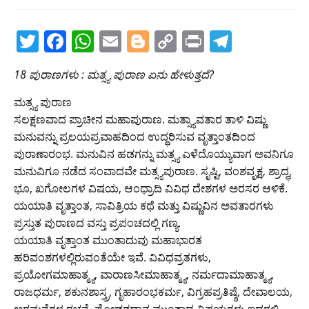
T
F
W
E
Bl
C
Pr
T
w
a
h
m
o
o
in
el
18 ಪುರಾಣಗಳು : ಮತ್ಸ್ಯ ಪುರಾಣ ಏನು ಹೇಳುತ್ತದೆ?
itt
c
at
ai
g
p
t
e
er
e
s
l
g
y
gr
ಮತ್ಸ್ಯ ಪುರಾಣ
ಸಲಕ್ಷಣವಾದ ಪ್ರಾಚೀನ ಮಹಾಪುರಾಣ. ಮತ್ಸ್ಯಾವತಾರ ತಾಳಿ ವಿಷ್ಣು
b
A
er
Li
a
ಮನುವನ್ನು ಪ್ರಲಯಪ್ರವಾಹದಿಂದ ಉದ್ಧರಿಸುವ ವೃತ್ತಾಂತದಿಂದ
o
p
n
m
ಪುರಾಣಾರಂಭ. ಮನುವಿನ ಹಡಗನ್ನು ಮತ್ಸ್ಯ ಎಳೆದೊಯ್ಯುವಾಗ ಅವನಿಗೂ
o
p
k
ಮನುವಿಗೂ ನಡೆದ ಸಂವಾದವೇ ಮತ್ಸ್ಯಪುರಾಣ. ಸೃಷ್ಟಿ, ವಂಶವೃಕ್ಷ, ಶ್ರಾದ್ಧ,
ಭೂ, ಖಗೋಲಗಳ ವಿಷಯ, ಆಂಧ್ರಾದಿ ವಿವಿಧ ದೇಶಗಳ ಅರಸರ ಆಳಿಕೆ.
k
ಯಯಾತಿ ವೃತ್ತಾಂತ, ಸಾವಿತ್ರಿಯ ಕಥೆ ಮತ್ತು ವಿಷ್ಣುವಿನ ಅವತಾರಗಳು
ಪ್ರಸ್ತುತ ಪುರಾಣದ ವಸ್ತು ಪ್ರಪಂಚದಲ್ಲಿ ಗಣ್ಯ.
ಯಯಾತಿ ವೃತ್ತಾಂತ ಮುಂತಾದುವು ಮಹಾಭಾರತ
ಹರಿವಂಶಗಳಲ್ಲಿರುವಂತೆಯೇ ಇವೆ. ವಿವಿಧವ್ರತಗಳು,
ಪ್ರಯೋಗಮಾಹಾತ್ಮ್ಯ, ವಾರಾಣಸೀಮಾಹಾತ್ಮ್ಯ, ನರ್ಮದಾಮಾಹಾತ್ಮ್ಯ,
ರಾಜಧರ್ಮ, ಶಕುನಶಾಸ್ತ್ರ, ಗೃಹಾರಂಭಕರ್ಮ, ವಿಗ್ರಹಪ್ರತಿಷ್ಠೆ, ದೇವಾಲಯ,
ಅರಮನೆಗಳ ರಚನೆ, ಷೋಡಶದಾನ ಮುಂತಾದ ವಿಷಯಗಳು ಇದರಲ್ಲಿ