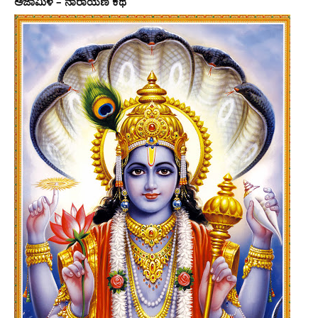
ಅಜಾಮಿಳ – ನಾರಾಯಣ ಕಥೆ