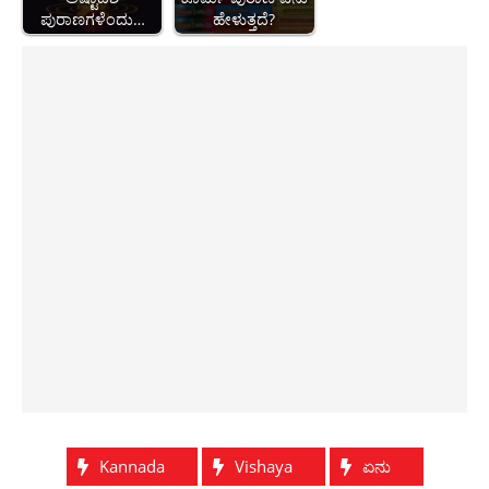
ಪುರಾಣಗಳೆಂದು…
ಹೇಳುತ್ತದೆ?
Kannada
Vishaya
ಏನು