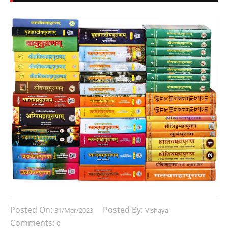
Posted On:
Posted By:
31/Mar/2023
Vishaya
Comments:
0