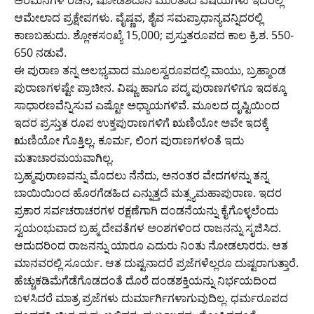
ಆಮೇಲಾದ ಪ್ರಕ್ಷೇಪಗಳು. ವೈಷ್ಣವ, ಶೈವ ಸಮಪ್ರಾಧಾನ್ಯವನ್ನಿದರಲ್ಲಿ
ಕಾಣಬಹುದು. ಶ್ಲೋಕಸಂಖ್ಯೆ 15,000; ಪ್ರಸ್ತುತರೂಪದ ಕಾಲ ಕ್ರಿ.ಶ. 550-
650 ನಡುವೆ.
ಈ ಪುರಾಣ ತನ್ನ ಅಲಭ್ಯವಾದ ಮೂಲಸ್ವರೂಪದಲ್ಲಿ ವಾಯು, ಬ್ರಹ್ಮಾಂಡ
ಪುರಾಣಗಳಷ್ಟೇ ಪ್ರಾಚೀನ. ವಿಷ್ಣು ಹಾಗೂ ಪದ್ಮ ಪುರಾಣಗಳಿಗೂ ಇದಕ್ಕೂ
ಸಾಧಾರಣವೆನ್ನಿಸುವ ಎಷ್ಟೋ ಅಧ್ಯಾಯಗಳಿವೆ. ಮೂಲದ ದೃಷ್ಟಿಯಿಂದ
ಇದರ ಪ್ರಸ್ತುತ ರೂಪ ಉಕ್ತಪುರಾಣಗಳಿಗೆ ಋಣಿಯೋ ಅವೇ ಇದಕ್ಕೆ
ಋಣಿಯೋ ಗೊತ್ತಿಲ್ಲ. ಕೂರ್ಮ, ಲಿಂಗ ಪುರಾಣಗಳಂತೆ ಇದು
ಮತಾಚಾರಮಯವಾಗಿಲ್ಲ.
ಬ್ರಹ್ಮಪುರಾಣವನ್ನು ಮೊದಲು ನೆನೆದು, ಅನಂತರ ವೇದಗಳನ್ನು ತನ್ನ
ಬಾಯಿಯಿಂದ ಹೊರಗೆಡಹಿದ ಎನ್ನುತ್ತದೆ ಮತ್ಸ್ಯಮಹಾಪುರಾಣ. ಇದರ
ಪ್ರಕಾರ ಸರ್ವಚರಾಚರಗಳ ರಕ್ಷಣೆಗಾಗಿ ದಂಡನೆಯನ್ನು ಕೈಗೊಳ್ಳಲೆಂದು
ಸ್ವಯಂಭುವಾದ ಬ್ರಹ್ಮ ದೇವತೆಗಳ ಅಂಶಗಳಿಂದ ರಾಜನನ್ನು ಸೃಜಿಸಿದ.
ಆದುದರಿಂದ ರಾಜನನ್ನು ಯಾರೂ ಎದುರು ನಿಂತು ನೋಡಲಾರರು. ಆತ
ಮಾನವರಲ್ಲಿ ಸೂರ್ಯ. ಆತ ದುಷ್ಟನಾದರೆ ಪ್ರಜೆಗಳೆಲ್ಲರೂ ದುಷ್ಟರಾಗುತ್ತಾರೆ.
ಹೆಚ್ಚುಕಡಿಮೆಗೆಡೆಗೊಡದಂತೆ ದೊರೆ ದಂಡಶಕ್ತಿಯನ್ನು ನಿರ್ಭಯದಿಂದ
ಬಳಸಿದರೆ ಮಾತ್ರ ಪ್ರಜೆಗಳು ದುರ್ಮಾರ್ಗಿಗಳಾಗುವುದಿಲ್ಲ. ಧರ್ಮರೂಪದ