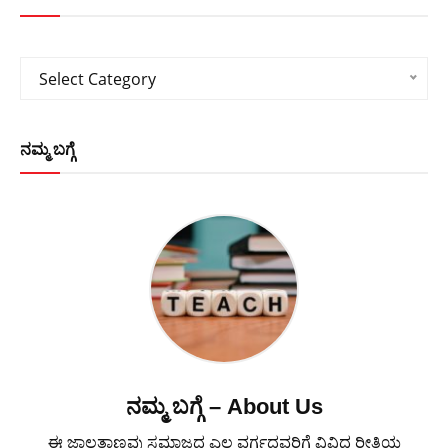
Categories
Select Category
ನಮ್ಮ ಬಗ್ಗೆ
ನಮ್ಮ ಬಗ್ಗೆ – About Us
ಈ ಜಾಲತಾಣವು ಸಮಾಜದ ಎಲ್ಲ ವರ್ಗದವರಿಗೆ ವಿವಿಧ ರೀತಿಯ