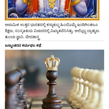
ಅಜಾಮಿಳ ಉತ್ತರ ಭಾರತದಲ್ಲಿ ಕನ್ಯಾಕುಬ್ಜ ಹಿಂದೊಮ್ಮೆ ಇಂದಿಗಿಂತಲೂ
ಶಿಕ್ಷಣ, ಸಂಸ್ಕøತಿಯ ವಿಚಾರದಲ್ಲಿ ವಿಖ್ಯಾತವೆನಿಸಿತ್ತು. ಅಲ್ಲೊಬ್ಬ ಬ್ರಾಹ್ಮಣ.
ತುಂಬಾ ಜ್ಞಾನಿ. ವೇದಶಾಸ್ತ್ರ
ಜನ್ಮಾಂತರದ ಕರ್ಮಫಲ ಕಥೆ