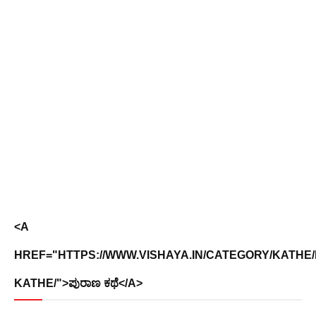
<A
HREF="HTTPS://WWW.VISHAYA.IN/CATEGORY/KATHE
KATHE/">ಪುರಾಣ ಕಥೆ</A>