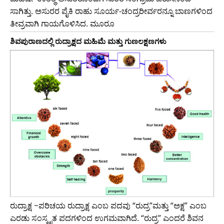
ಸಾಗಿತ್ತು. ಅಸುರರ ಪೈಕಿ ರಾಹು ಸೂರ್ಯ-ಚಂದ್ರರೀರ್ವರನ್ನೂ ಬಾಣಗಳಿಂದ
ತೀವ್ರವಾಗಿ ಗಾಯಗೊಳಿಸಿದ. ಮೂರೂ
ಶಿವಪುರಾಣದಲ್ಲಿ ರುದ್ರಾಕ್ಷದ ಮಹಿಮೆ ಮತ್ತು ಗುಣಲಕ್ಷಣಗಳು
ರುದ್ರಾಕ್ಷ ~ಪರಿಚಯ ರುದ್ರಾಕ್ಷ ಎಂಬ ಪದವು “ರುದ್ರ”ಮತ್ತು “ಅಕ್ಷ” ಎಂಬ
ಎರಡು ಸಂಸ್ಕೃತ ಪದಗಳಿಂದ ಉಗಮವಾಗಿದೆ. “ರುದ್ರ” ಎಂದರೆ ಶಿವನ