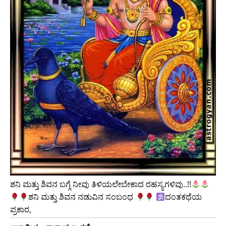
ಶನಿ ಮತ್ತು ಶಿವನ ಬಗ್ಗೆ ನೀವು ತಿಳಿಯಲೇಬೇಕಾದ ರಹಸ್ಯಗಳಿವು..!!
ಶನಿ ಮತ್ತು ಶಿವನ ನಡುವಿನ ಸಂಬಂಧ
ದಂತಕಥೆಯ
ಪ್ರಕಾರ,