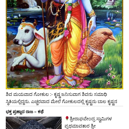
ಶಿವ ಮಯವಾದ ಗೋಕುಲ :- ಕೃಷ್ಣ ಜನಿಸುವಾಗ ಶಿವನು ಸಮಾಧಿ
ಸ್ಥಿತಿಯಲ್ಲಿದ್ದನು. ಎಚ್ಚರವಾದ ಮೇಲೆ ಗೋಕುಲದಲ್ಲಿ ಕೃಷ್ಣನು ಬಾಲ ಕೃಷ್ಣನ
ಭಕ್ತ ಪ್ರಹ್ಲಾದ ರಾಜ – ಕಥೆ
ಶ್ರೀರಾಘವೇಂದ್ರ ಸ್ವಾಮಿಗಳ
ಪ್ರಥಮಾವತಾರ ಶ್ರೀ