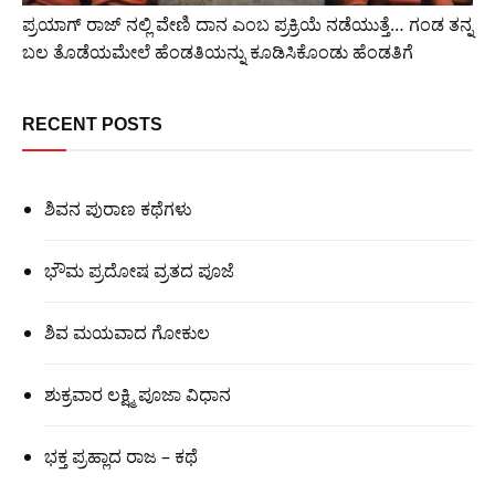
ಪ್ರಯಾಗ್ ರಾಜ್ ನಲ್ಲಿ ವೇಣಿ ದಾನ ಎಂಬ ಪ್ರಕ್ರಿಯೆ ನಡೆಯುತ್ತೆ… ಗಂಡ ತನ್ನ
ಬಲ ತೊಡೆಯಮೇಲೆ ಹೆಂಡತಿಯನ್ನು ಕೂಡಿಸಿಕೊಂಡು ಹೆಂಡತಿಗೆ
RECENT POSTS
ಶಿವನ ಪುರಾಣ ಕಥೆಗಳು
ಭೌಮ ಪ್ರದೋಷ ವ್ರತದ ಪೂಜೆ
ಶಿವ ಮಯವಾದ ಗೋಕುಲ
ಶುಕ್ರವಾರ ಲಕ್ಷ್ಮಿ ಪೂಜಾ ವಿಧಾನ
ಭಕ್ತ ಪ್ರಹ್ಲಾದ ರಾಜ – ಕಥೆ